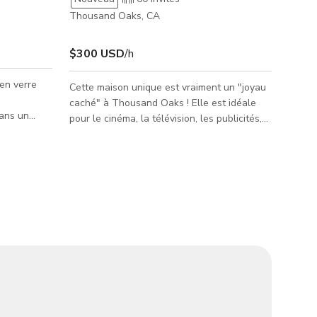
Thousand Oaks, CA
$300 USD
/h
 en verre
Cette maison unique est vraiment un "joyau
caché" à Thousand Oaks ! Elle est idéale
ans un
pour le cinéma, la télévision, les publicités,
on genre
les clips musicaux et la photographie fixe
t est
cherchant à faire une déclaration
es de
audacieuse avec leur choix de lieu. Une
es avec un
artiste locale talentueuse a littéralement
n énorme
transformé chaque centimètre carré des
mbres et 2
intérieurs et extérieurs en oeuvres d'art. Son
sous et un
support préféré est les motifs de carrelage
qui le garde
partout, et ses peintures, fresques et
té. Un rêve
sculptures