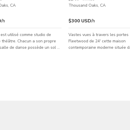
Oaks, CA
Thousand Oaks, CA
D
/h
$300 USD
/h
est utilisé comme studio de
Vastes vues à travers les portes
 théâtre. Chacun a son propre
Fleetwood de 24' cette maison
salle de danse possède un sol à
contemporaine moderne située d
ec des miroirs et mesure 47 pieds
court cul-de-sac est unique en s
s. Elle dispose d'un système
dans cette zone privée paisible e
 vous permet de vous connecter à
décorée avec de l'art, des meubl
hone. Il y a une zone
qualité et un jardin de succulent
n pour les parents à l'intérieur
long sentier de promenade et u
et dans le couloir. La salle de
arbre à poivre. Un ADU de 2 cha
pose d'un éclairage cool, d'une
salles de bains se trouve en des
 zones spécifiques utilisées
grand patio fait face au nord, ce 
s. Il y a des c
frais et moins ensoleillé de ce cô