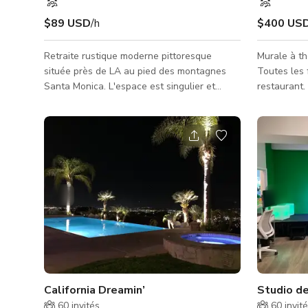
$89 USD
/h
$400 US
Retraite rustique moderne pittoresque
Murale à th
située près de LA au pied des montagnes
Toutes les 
Santa Monica. L'espace est singulier et
restaurant.
ouvert. Il offre un plafond voûté dans le
service com
salon, beaucoup de lumière naturelle et une
banquettes.
excellente circulation entre les espaces
séparées et
intérieurs et extérieurs. Les espaces
bureau. Bar 
intérieurs sont à la fois propres et modernes
avec compto
mais avec des notes d'un bungalow rustique
facile depui
du sud-ouest. Les espaces extérieurs sont
Éclairage d
organisés en trois zones : la pelouse
sonore. Com
d'entrée douce et verte, l'ambiance
Comptoir de 
California Dreamin’
Studio de
60
invités
60
invit