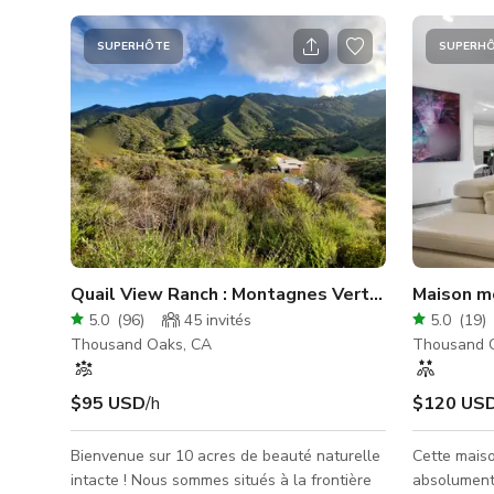
SUPERHÔTE
SUPERH
Quail View Ranch : Montagnes Vertes, Sentiers, 
Maison mo
5.0
(
96
)
45
invités
5.0
(
19
)
Thousand Oaks, CA
Thousand 
$95 USD
/h
$120 US
Bienvenue sur 10 acres de beauté naturelle
Cette mais
intacte ! Nous sommes situés à la frontière
absolument 