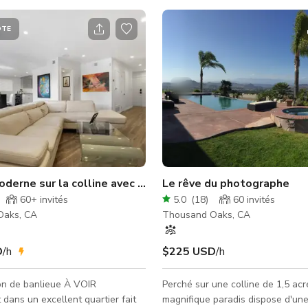
ÔTE
Chênes, Calme
derne sur la colline avec une touche colorée
Le rêve du photographe
60+
invités
5.0
(
18
)
60
invités
Oaks, CA
Thousand Oaks, CA
D
/h
$225 USD
/h
on de banlieue À VOIR
Perché sur une colline de 1,5 acr
dans un excellent quartier fait
magnifique paradis dispose d'une