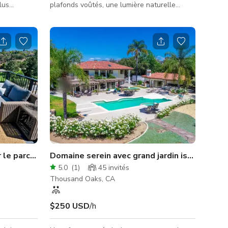
lus
plafonds voûtés, une lumière naturelle
e ! Des vues
abondante et des vues à couper le souffle
ouchers de
sur les bois de la vallée. La grande pièce
 cet endroit
principale seule s'étend sur plus de 1 500
éances
pieds carrés et comprend une cuisine pour
les divertissements, un grand espace repas
et un salon à concept ouvert. La grande
s chaque
cuisine bien équipée est le point central
ère
avec des appareils Viking et une
. Cet
impressionnante île en marbre “Ca
 le parcours de golf
Domaine serein avec grand jardin isolé et pis
5.0
(
1
)
45
invités
Thousand Oaks, CA
$250 USD
/h