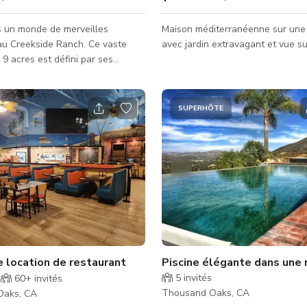
s un monde de merveilles
Maison méditerranéenne sur une 
au Creekside Ranch. Ce vaste
avec jardin extravagant et vue su
9 acres est défini par ses
 chênes centenaires et la bande
ine d'un ruisseau saisonnier.
lanifiez un mariage romantique
SUPERHÔTE
s de feuilles ou une célébration
pleine nature, notre paysage
ffre la parfaite « toile blanche »
 rustique et élégante. Nous
 l'essentiel pour assurer le bon
 de votre journée, nota
la colline
 location de restaurant
Piscine élégante dans une
5
invités
60+
invités
Thousand Oaks, CA
Oaks, CA