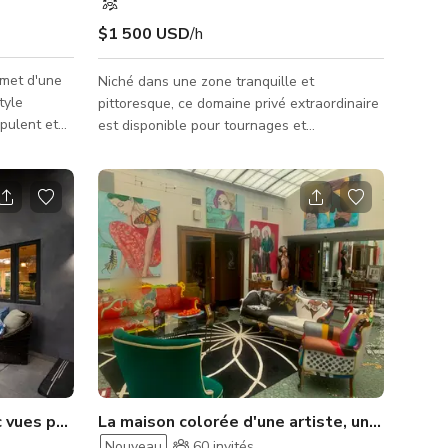
$1 500 USD
/h
mmet d'une
Niché dans une zone tranquille et
tyle
pittoresque, ce domaine privé extraordinaire
opulent et
est disponible pour tournages et
ée en
événements. Il comprend une écurie
ropose un
centrale à 24 boxes, couvrant environ 17
 des vues
000 pieds carrés, et une écurie au milieu
té totale
d'une vue montagneuse époustouflante.
es et
L'installation équestre comprend une
carrière de dressage réglementaire, une
carrière de saut, un marcheur automatique,
un rond de longe, 3 boxes de pansage, 4
douches pour chevaux, 2 salles de bain avec
douches, 3 bur
 vues panoramiques pour artistes
La maison colorée d'une artiste, un chef-d'œu
Nouveau
60
invités