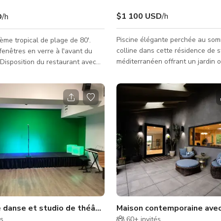
$1 100 USD
/h
D
/h
Piscine élégante perchée au so
ème tropical de plage de 80'.
colline dans cette résidence de s
fenêtres en verre à l'avant du
méditerranéen offrant un jardin 
 Disposition du restaurant avec
des vues magnifiques sur la vall
plet. Tables/chaises mobiles et
contrebas. La maison luxueuse p
 Grande cuisine avec trois zones
espace extérieur extravagant et
 stockage. Salle de stockage et
pittoresques sur la vallée. Capaci
de plage/tiki de taille réelle
de 100 personnes. Idéal pour fêt
ir de bar. Patio avec accès
événements !
s l'intérieur du restaurant.
e piste de danse et système
ptoir de service/stand DJ.
service principal. Pl
 danse et studio de théâtre séparé avec scène
Maison contemporaine avec
és
60+
invités