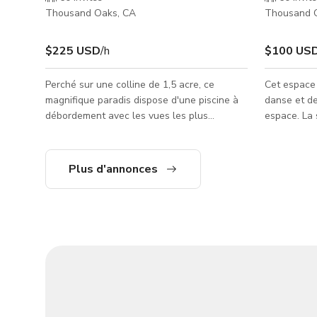
Thousand Oaks, CA
Thousand 
$225 USD
/h
$100 US
Perché sur une colline de 1,5 acre, ce
Cet espace 
magnifique paradis dispose d'une piscine à
danse et de
débordement avec les vues les plus
espace. La 
époustouflantes sur toute la ville ! Des vues
ressorts av
propres, sans smog, et des couchers de
sur 27 pied
soleil à couper le souffle font de cet endroit
sonore qui
Plus d'annonces
l'emplacement idéal pour des séances
votre télép
photo, des clips musicaux, des baby
d'observatio
showers et des événements intimes. Jusqu'à
de la salle 
20 voitures peuvent être stationnées en
théâtre dis
privé au sommet de la colline. Les gros
scène et de
camions n'ont aucun problème pour attei
comme décor