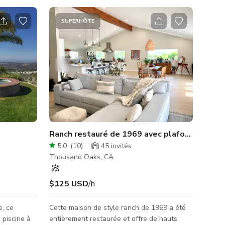
SUPERHÔTE
Ranch restauré de 1969 avec plafonds voûtés
5.0
(
10
)
45
invités
Thousand Oaks, CA
$125 USD
/h
e, ce
Cette maison de style ranch de 1969 a été
 piscine à
entièrement restaurée et offre de hauts