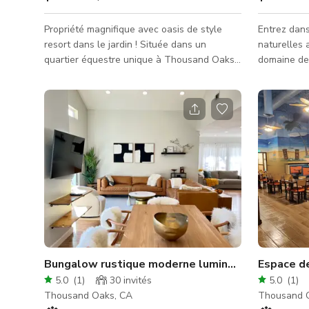
Propriété magnifique avec oasis de style
Entrez dan
resort dans le jardin ! Située dans un
naturelles 
quartier équestre unique à Thousand Oaks.
domaine de 
La grande salle a des plafonds à deux
majestueux
étages avec des poutres de style queen et
sonore sere
un mur supérieur en pierre. La piscine
Que vous p
serpente dans la cour, sous 2 ponts
sous un dai
cascade, revenant au début qui possède
à thème en 
une étagère pebble-tec shamu et un spa
polyvalent o
ainsi qu'une rivière paresseuse. Il y a une
avec une âme
cuisine extérieure couverte avec tout le
fournissons
nécessaire pour recevoir entourée de
déroulement
magnifi
Bungalow rustique moderne lumineux et aéré sur 
Espace de
5.0
(
1
)
30
invités
5.0
(
1
)
Thousand Oaks, CA
Thousand 