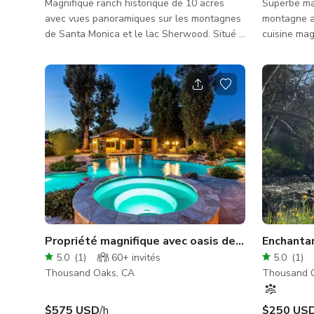
Magnifique ranch historique de 10 acres
Superbe ma
avec vues panoramiques sur les montagnes
montagne a
de Santa Monica et le lac Sherwood. Situé à
cuisine mag
seulement 8 minutes de l'autoroute 101,
10 acres à 
mais à des années-lumière de la ville. Le
101.
ranch a une ambiance des années 1800
avec un petit saloon authentique et de
nombreux autres objets westerns. La maison
est perchée sur la montagne, récemment
rénovée avec des vues incroyables et un
plan ouvert avec vie intérieure/extérieure.
Nous disposons également d'une caravan
Propriété magnifique avec oasis de style resort !!
Enchanta
5.0
(
1
)
60+
invités
5.0
(
1
)
Thousand Oaks, CA
Thousand 
$575 USD
/h
$250 US