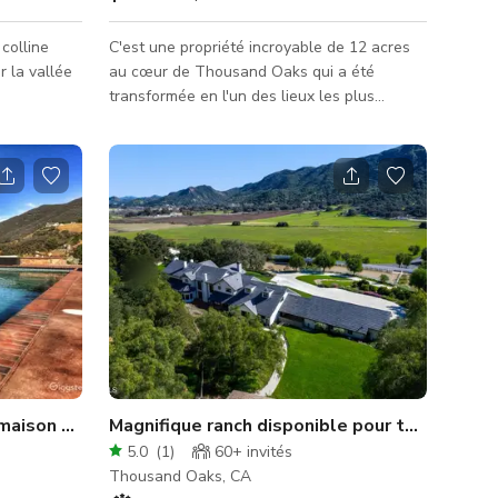
colline
C'est une propriété incroyable de 12 acres
r la vallée
au cœur de Thousand Oaks qui a été
transformée en l'un des lieux les plus
uniques. Il y a des routes de campagne en
terre, de beaux arbres et un paysage qui
borde l'allée parfaitement éclairée la nuit.
Cette propriété à plusieurs niveaux est prête
pour tous types d'événements, petits et
grands. Un lieu parfait pour un mariage de
petite à moyenne taille !! Il y a une petite
maison confortable de plain-pied avec vue
sur les montagnes de
 maison méditerranéenne perchée au sommet d'une collin
Magnifique ranch disponible pour tournage
5.0
(
1
)
60+
invités
Thousand Oaks, CA