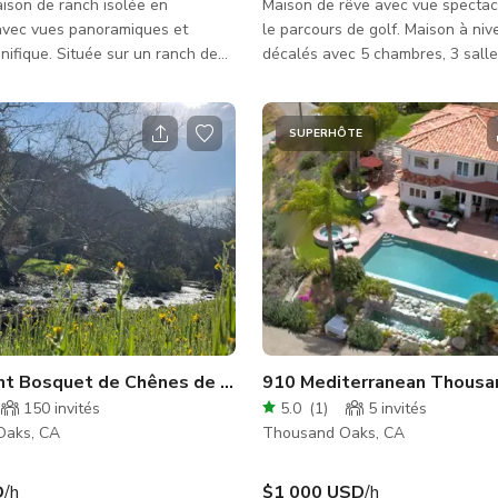
ison de ranch isolée en
Maison de rêve avec vue spectac
vec vues panoramiques et
le parcours de golf. Maison à ni
nifique. Située sur un ranch de
décalés avec 5 chambres, 3 salle
quelques minutes de l'autoroute
Améliorations haut de gamme, d
minimaliste accentué par du bleu
marron et blanc. La maison est 
SUPERHÔTE
rénovée avec une peinture extér
blanche et des garnitures noires.
terrasse supérieure depuis l'espa
ouvert, incroyable vue sur le par
golf. Bain à remous dans le jardin
ainsi que barbecue, chaises long
nt Bosquet de Chênes de 9 Acres & Lieu au Bord du Ruiss
910 Mediterranean Thousa
150
invités
5.0
(
1
)
5
invités
Oaks, CA
Thousand Oaks, CA
D
/h
$1 000 USD
/h