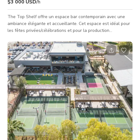
$3 000 USD
/h
The Top Shelf offre un espace bar contemporain avec une
ambiance élégante et accueillante. Cet espace est idéal pour
les fêtes privées/célébrations et pour la production
cinématographique. Sortez sur le balcon pour une extension
en plein air qui apporte la lumière naturelle et offre un décor
idéal. Capacité : Places à l'intérieur : 68 sièges ; Balcon : 34
sièges ; Tabourets de bar : 10 sièges ; Baies de golf : 8(x2)
Caractéristiques : Espace intérieur avec balcon privé, bar