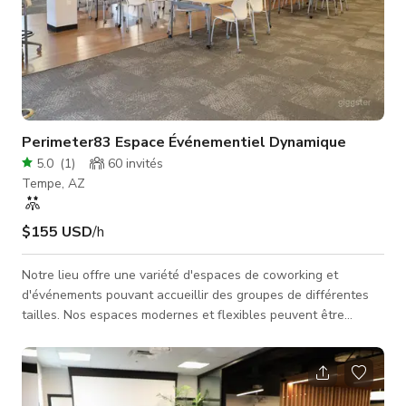
Perimeter83 Espace Événementiel Dynamique
5.0
(
1
)
60
invités
Tempe, AZ
$155 USD
/h
Notre lieu offre une variété d'espaces de coworking et
d'événements pouvant accueillir des groupes de différentes
tailles. Nos espaces modernes et flexibles peuvent être
personnalisés pour s'adapter à tout type d'événement, qu'il
s'agisse d'une réunion, d'une conférence, d'un atelier ou d'un
événement de réseautage. Nos salles de conférence sont
équipées d'internet haut débit et de technologies