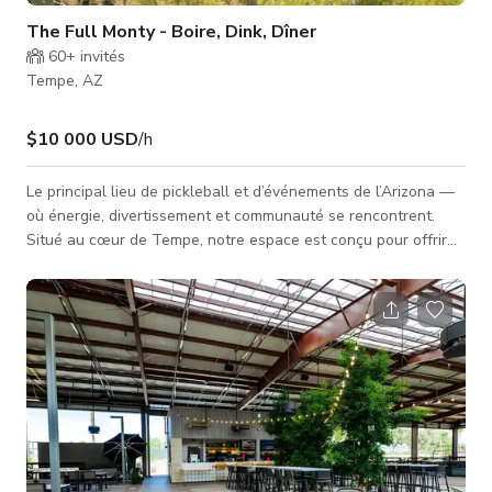
The Full Monty - Boire, Dink, Dîner
60+
invités
Tempe, AZ
$10 000 USD
/h
Le principal lieu de pickleball et d’événements de l’Arizona —
où énergie, divertissement et communauté se rencontrent.
Situé au cœur de Tempe, notre espace est conçu pour offrir
un mélange unique de sport, de connexion sociale et
d’hospitalité élevée. Que vous soyez ici pour un jeu
décontracté, un événement d’entreprise ou une célébration
privée, notre lieu offre une expérience inoubliable. Notre lieu
comprend 9 terrains de pickleball extérieurs, plusieurs espace