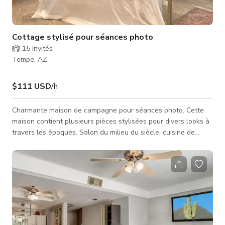
Cottage stylisé pour séances photo
15
invités
Tempe, AZ
$111 USD
/h
Charmante maison de campagne pour séances photo. Cette
maison contient plusieurs pièces stylisées pour divers looks à
travers les époques. Salon du milieu du siècle, cuisine de
cottage confortable, chambre bohème, chambre tropicale et
chambre playboy. Cuisine et espace extérieur disponibles
également. Bonnie est très proche du métro et du campus
ASU.