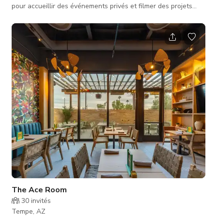
pour accueillir des événements privés et filmer des projets
créatifs. Capacité : Jusqu'à 22 personnes assises à l'intérieur,
36 sur la terrasse extérieure. Caractéristiques : Espace
intérieur, TV, accès A/V, terrasse privée avec chauffages et
brumisateurs. Plus taxes et pourboires ***Veuillez noter que le
tarif publié est un tarif de base et peut changer s
The Ace Room
30
invités
Tempe, AZ