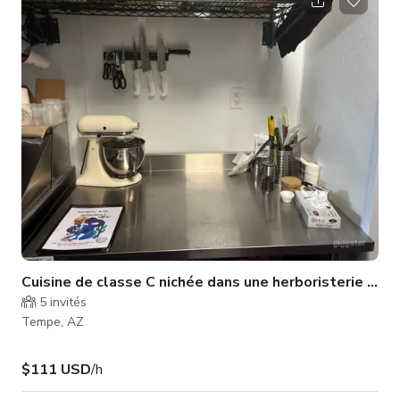
vintage, glamour ou rockabilly. Un des murs présente un fond
en mosaïque violette. Le salon présente un design maximaliste
avec un mur galerie chargé en arrière-plan. Deuxième salon
avec
Cuisine de classe C nichée dans une herboristerie biol
5
invités
Tempe, AZ
$111 USD
/h