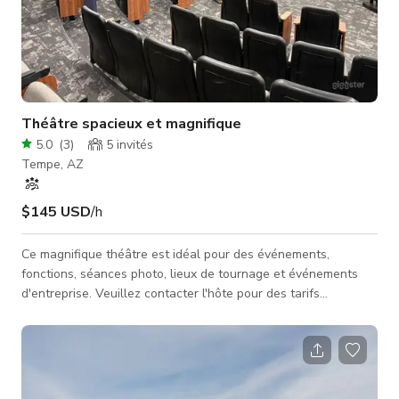
Théâtre spacieux et magnifique
5.0
(
3
)
5
invités
Tempe, AZ
$145 USD
/h
Ce magnifique théâtre est idéal pour des événements,
fonctions, séances photo, lieux de tournage et événements
d'entreprise. Veuillez contacter l'hôte pour des tarifs
personnalisés et la disponibilité. 148 $/heure 595 $ demi-
journée 850 $ journée complète *En raison des horaires des
cours universitaires, le théâtre est généralement indisponible
pour une location à l'heure. Si vos dates sont flexibles et que
vous êtes intéressé par un tarif horaire, contactez l'hôte.