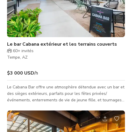
Le bar Cabana extérieur et les terrains couverts
60+
invités
Tempe, AZ
$3 000 USD
/h
Le Cabana Bar offre une atmosphère détendue avec un bar et
des sièges extérieurs, parfaits pour les fêtes privées/
événements, enterrements de vie de jeune fille, et tournages
de films. À côté se trouvent les terrains de pickleball couverts,
un espace ombragé spacieux parfait pour les tournages
sportifs, événements de fitness et bien d'autres. Capacité :
Sièges du Cabana Bar : 44 ; Tabourets de bar : 12 ; Sièges