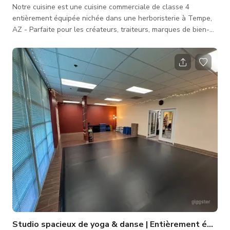
Notre cuisine est une cuisine commerciale de classe 4
entièrement équipée nichée dans une herboristerie à Tempe,
AZ - Parfaite pour les créateurs, traiteurs, marques de bien-
être, créateurs culinaires, fabricants de petits lots, tournages
de contenu et événements POP UP. Notre cuisine est
inspectée et agréée pour la production alimentaire et offre de
nombreuses installations pour donner vie à vos créations.
Tables de préparation en acier inoxydable Évier à 3
compartiments + st
Studio spacieux de yoga & danse | Entièrement équipé 