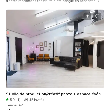
d'hôtes récemment construite a été conçue en pensant aux
productions & événements. Les murs en plâtre de chaux
servent de toile de fond parfaite pour les portraits
professionnels, look-books de magasins de vêtements,
séances photo, photos de famille, contenus et plus encore !
Nous avons choisi des sols en béton apparent et des plans de
travail Taj Mahal personna
Studio de production/créatif photo + espace événeme
5.0
(
1
)
45
invités
Tempe, AZ