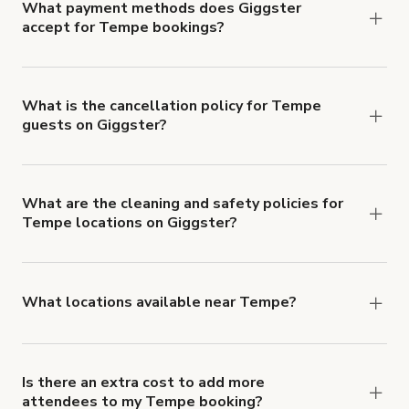
What payment methods does Giggster
accept for Tempe bookings?
You can pay for your booking with a credit card, or
with ACH or wire transfer for bookings over $4k.
What is the cancellation policy for Tempe
guests on Giggster?
Refund options vary, based on when the booking
is canceled.
Learn more about Giggster's
cancellation and refund policy
.
What are the cleaning and safety policies for
Tempe locations on Giggster?
Now more than ever, your health and safety is our
number one priority. We've outlined specific
health and safety requirements for both hosts
What locations available near Tempe?
and guests.
Learn more about Giggster's COVID-
You'll find up to 42 different types of locations in
19 Health & Safety Measures
.
Tempe. Just start a search at
giggster.com
and
narrow things down with the 'Filter' option.
Is there an extra cost to add more
attendees to my Tempe booking?