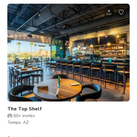
40 à 50 personnes
The Top Shelf
60+
invités
Tempe, AZ