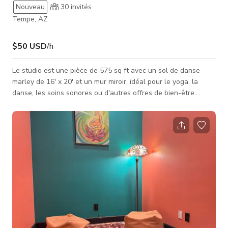
Nouveau
30
invités
Tempe, AZ
$50 USD
/h
Le studio est une pièce de 575 sq ft avec un sol de danse
marley de 16' x 20' et un mur miroir, idéal pour le yoga, la
danse, les soins sonores ou d'autres offres de bien-être.
Notre studio est équipé pour répondre à vos besoins pour tout
type d'événement ou de cours que vous souhaitez proposer.
Vous créez le contenu et invitez les participants, et nous
fournissons : tapis, blocs, couvertures, backjacks et plus
encore.