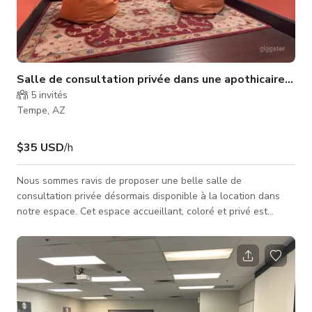
Salle de consultation privée dans une apothicairerie b
5
invités
Tempe, AZ
$35 USD
/h
Nous sommes ravis de proposer une belle salle de
consultation privée désormais disponible à la location dans
notre espace. Cet espace accueillant, coloré et privé est
parfait pour les praticiens holistiques et créatifs recherchant
un environnement professionnel tout en étant bienveillant.
Idéal pour : Thérapie par massage Séances de Reiki
Consultations naturopathiques Coaching nutritionnel Coaching
de vie Consultations en herboristerie Cours de chant ou de
voix Espace de travai