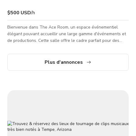
$500 USD
/h
Bienvenue dans The Ace Room, un espace événementiel
élégant pouvant accueillir une large gamme d'événements et
de productions. Cette salle offre le cadre parfait pour des
événements privés, fonctions d'entreprise et célébrations.
Capacité : Jusqu'à 22 personnes assises à l'intérieur.
Caractéristiques : Espace privé intérieur, TV, accès A/V. Plus
Plus d'annonces
taxes & pourboires ***Veuillez noter que le tarif publié est un
tarif de base et peut varier selon les détails de la réservati