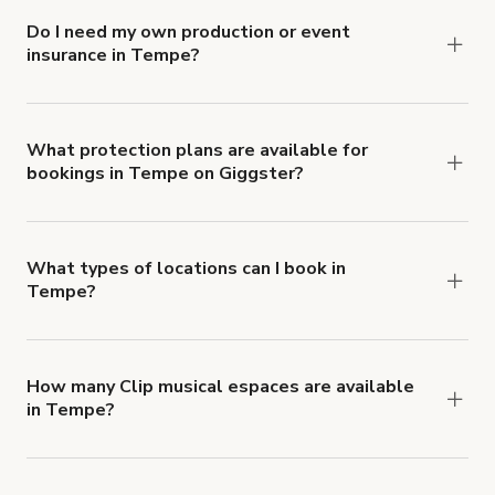
Do I need my own production or event
insurance in Tempe?
Yes. All renters are required to carry
Comprehensive Liability and Property Damage
insurance with liability coverage of no less than
What protection plans are available for
bookings in Tempe on Giggster?
$1,000,000.
Giggster offers Damage Protection coverage that
you can add to a booking at checkout.
Learn more
about Giggster's Damage Protection coverage.
What types of locations can I book in
Tempe?
You can choose from 42 types! Just search for
locations in Tempe at
giggster.com
, then click
'Filters' to look for something specific.
How many Clip musical espaces are available
in Tempe?
Right now, there are 40 Clip musical espaces
available in Tempe.