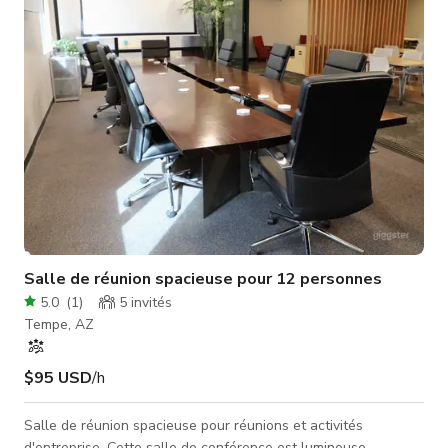
audiovisuelles pour garantir le bon déroulement de vos
présentations. Nous dispos
Salle de réunion spacieuse pour 12 personnes
5.0
(
1
)
5
invités
Tempe, AZ
$95 USD
/h
Salle de réunion spacieuse pour réunions et activités
d'entreprise. Cette salle de conférence est lumineuse,