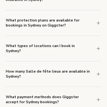
Yes. All renters are required to carry
Comprehensive Liability and Property Damage
insurance with liability coverage of no less than
What protection plans are available for
bookings in Sydney on Giggster?
$1,000,000.
Giggster offers Damage Protection coverage that
you can add to a booking at checkout.
Learn more
about Giggster's Damage Protection coverage.
What types of locations can I book in
Sydney?
You can choose from 42 types! Just search for
locations in Sydney at
giggster.com
, then click
'Filters' to look for something specific.
How many Salle de fête lieux are available in
Sydney?
Right now, there are 260 Salle de fête lieux
available in Sydney.
What payment methods does Giggster
accept for Sydney bookings?