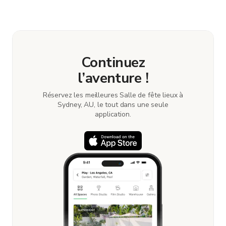
the details. Once everything is all set, you can
book and pay for the location in a couple of clicks.
Learn more about booking locations
.
Continuez
l’aventure !
Réservez les meilleures Salle de fête lieux à
Sydney, AU, le tout dans une seule
application.