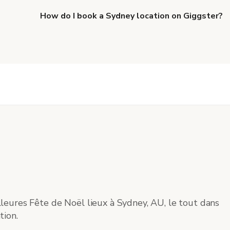
How do I book a Sydney location on Giggster?
When you find the right venue, you can connect with 
details. Once everything is all set, you can book and p
more about booking locations
.
leures Fête de Noël lieux à Sydney, AU, le tout dans
tion.