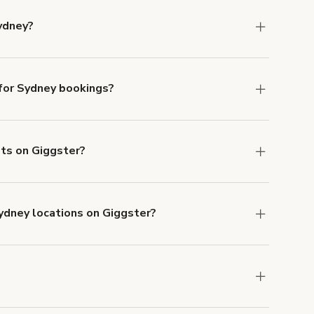
ydney?
e in Sydney.
or Sydney bookings?
ith ACH or wire transfer for bookings over $4k.
sts on Giggster?
anceled.
Learn more about Giggster's
Sydney locations on Giggster?
mber one priority. We've outlined specific
uests.
Learn more about Giggster's COVID-19
dney. Just start a search at
giggster.com
and