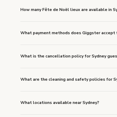
to look for something specific.
How many Fête de Noël lieux are available in S
Right now, there are 186 Fête de Noël lieux availabl
What payment methods does Giggster accept f
You can pay for your booking with a credit card, or w
What is the cancellation policy for Sydney gue
Refund options vary, based on when the booking is c
cancellation and refund policy
.
What are the cleaning and safety policies for 
Now more than ever, your health and safety is our nu
health and safety requirements for both hosts and g
Health & Safety Measures
.
What locations available near Sydney?
You'll find up to 42 different types of locations in Sy