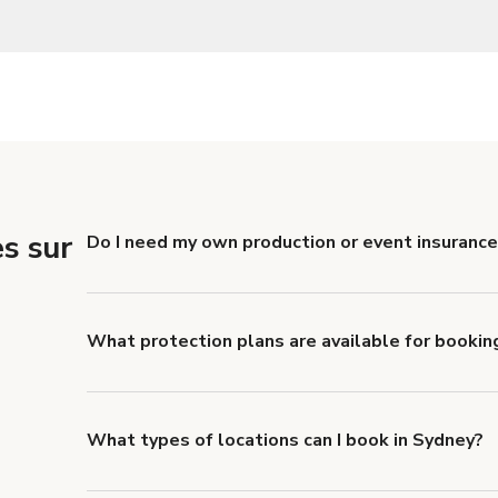
s sur
Do I need my own production or event insurance
Yes. All renters are required to carry Comprehensive
liability coverage of no less than $1,000,000.
What protection plans are available for bookin
Giggster offers Damage Protection coverage that yo
about Giggster's Damage Protection coverage.
What types of locations can I book in Sydney?
You can choose from 42 types! Just search for locati