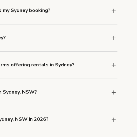
to my Sydney booking?
e, if you booked a space for a group of 1-5 for
. Each additional person would increase the
ey?
location, but the average rate in Sydney is $634
rms offering rentals in Sydney?
 Our Customer Support team is knowledgeable
o help you find the perfect location, and we're
 in Sydney, NSW?
 and rental length, but generally a 1-hour
 AUD.
Sydney, NSW in 2026?
 now are
,
Espace Créatif City Warehouse
.
y