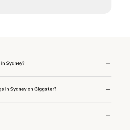
 in Sydney?
 Liability and Property Damage insurance with
gs in Sydney on Giggster?
u can add to a booking at checkout.
Learn more
ons in Sydney at
giggster.com
, then click 'Filters'