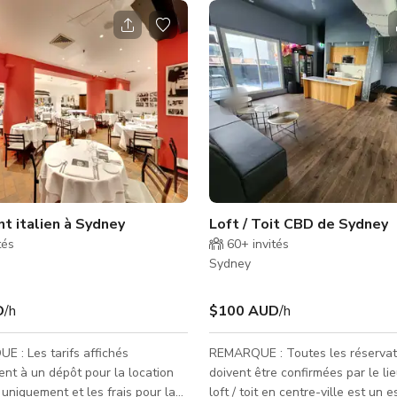
t italien à Sydney
Loft / Toit CBD de Sydney
tés
60+
invités
Sydney
D
/h
$100 AUD
/h
 : Les tarifs affichés
REMARQUE : Toutes les réservat
nt à un dépôt pour la location
doivent être confirmées par le lieu. No
 uniquement et les frais pour la
loft / toit en centre-ville est un 