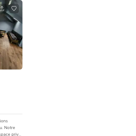
ions
tre
espace privé