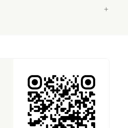
the host to get additional info and work out the
ay for the location in a couple of clicks.
Learn