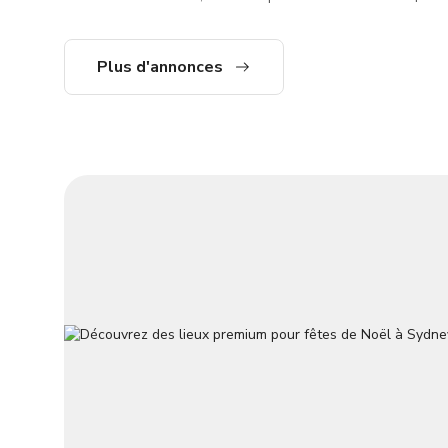
nourriture 
sol brutes et un mur de fenêtres à
encore incl
l'ancienne.
demander d'a
Plus d'annonces
incluant la
TARIF PERS
l'heure et le jour. Notre res
une variété
les événeme
simples, ac