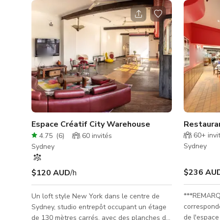
Espace Créatif City Warehouse
Restauran
60+
invi
4.75
(
6
)
60
invités
Sydney
Sydney
$236 AU
$120 AUD
/h
***REMARQUE
Un loft style New York dans le centre de
corresponde
Sydney, studio entrepôt occupant un étage
de l'espace
de 130 mètres carrés, avec des planches de