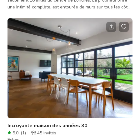
seulement 18 miles du centre de Londres. La propriété offre
une intimité complète, est entourée de murs sur tous les côtés
avec un haha et une balustrade en pierre orientée à l'est
offrant une vue magnifique sur les paddocks et les chevaux,
les arbres et plus de 3 acres de pelouses impeccables et de
bois. La maison principale comprend quatre chambres, deux
salles de bains, un hall d'entrée exceptionnel avec sol en
marbre, un salo
Incroyable maison des années 30
5.0
(
1
)
45
invités
Esher