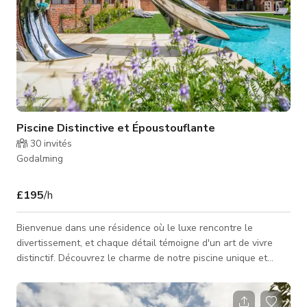
Piscine Distinctive et Époustouflante
30
invités
Godalming
£195
/h
Bienvenue dans une résidence où le luxe rencontre le
divertissement, et chaque détail témoigne d'un art de vivre
distinctif. Découvrez le charme de notre piscine unique et
magnifique, où l'élégance extérieure s'entrelace parfaitement
avec des équipements de divertissement, créant un havre
d'opulence. À L'EXTÉRIEUR : Piscine extérieure avec toboggan