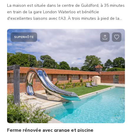
La maison est située dans le centre de Guildford, à 35 minutes
en train de la gare London Waterloo et bénéficie
d'excellentes liaisons avec l'A3. À trois minutes à pied de la
gare Guildford London Road et à seulement 1,0 mile de la
gare principale de Guildford. 6 chambres, 4 salles de bain,
orangerie, vestiaire, salon avec hauts plafonds. Lustres dans
SUPERHÔTE
le salon, la salle de bain principale et le couloir.
Ferme rénovée avec grange et piscine