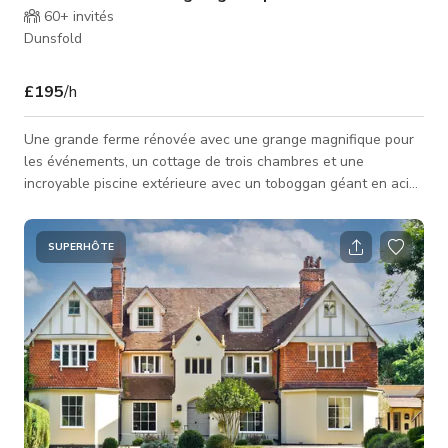
60+
invités
Dunsfold
£195
/h
Une grande ferme rénovée avec une grange magnifique pour
les événements, un cottage de trois chambres et une
incroyable piscine extérieure avec un toboggan géant en acier
inoxydable. - Piscine extérieure avec toboggan en acier
inoxydable incroyable (avec jets d'eau pour garder le
toboggan frais) - Grande salle de grange utilisée pour les
SUPERHÔTE
événements - Cottage séparé pour tournage et séjour 1er
étage Le Den qui est une chambre avec 5 matelas (salle Lego)
Chambre d'amis (fleurs vert