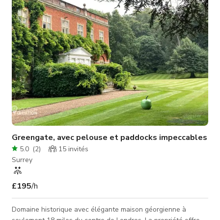
narration romantique, tourniez du contenu lifestyle ou
Greengate, avec pelouse et paddocks impeccables
5.0
(
2
)
15
invités
Surrey
£195
/h
Domaine historique avec élégante maison géorgienne à