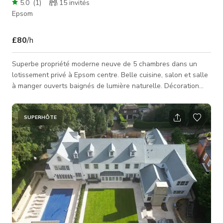
5.0
(
1
)
15
invités
Epsom
£80
/h
Superbe propriété moderne neuve de 5 chambres dans un
lotissement privé à Epsom centre. Belle cuisine, salon et salle
à manger ouverts baignés de lumière naturelle. Décoration
neutre partout. 2 places de parking devant la propriété, avec 2
supplémentaires près de la porte d'entrée. Grand garage.
SUPERHÔTE