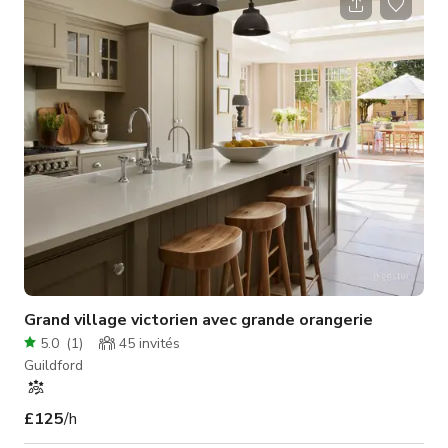
cuisine ouverte, salle à manger, salon de jour 1 x salon formel
1 x bureau 1 x sous-sol avec table de billard et salle de
cinéma 5 x chambres 4 x salles de bain (2 avec baignoires) 2 x
salles de douche 1 x toil
Grand village victorien avec grande orangerie
5.0
(
1
)
45
invités
Guildford
£125
/h