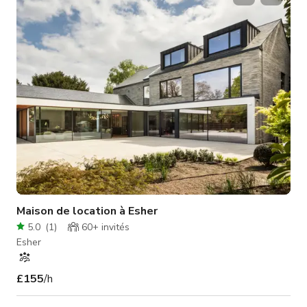
en acier inoxydable : Plongez dans les eaux rafraîchissantes
de notre piscine extérieure, équipée d'un incroyable toboggan
en aci
Maison de location à Esher
5.0
(
1
)
60+
invités
Esher
£155
/h