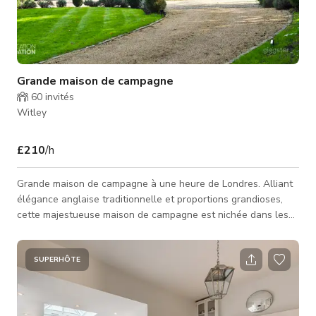
Grande maison de campagne
60
invités
Witley
£210
/h
Grande maison de campagne à une heure de Londres. Alliant
élégance anglaise traditionnelle et proportions grandioses,
cette majestueuse maison de campagne est nichée dans les
magnifiques collines de Surrey. Située au bout d'une allée
privée et sinueuse sur 3,5 acres de jardins formels. Elle
dispose de six suites chambres, un court de tennis, une piscine
SUPERHÔTE
chauffée, des foyers, une cabine barbecue, un trampoline
fermé extra-large et une pelouse de croquet.