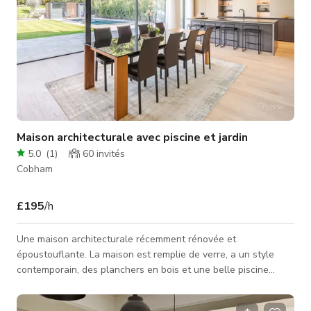
Maison architecturale avec piscine et jardin
5.0
(
1
)
60
invités
Cobham
£195
/h
Une maison architecturale récemment rénovée et
époustouflante. La maison est remplie de verre, a un style
contemporain, des planchers en bois et une belle piscine
extérieure. Vie à niveaux décalés Sous-sol avec salle de
cinéma et table de billard Piscine avec pod de jardin 1 x