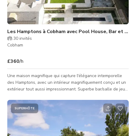
Les Hamptons à Cobham avec Pool House, Bar et Bain 
30
invités
Cobham
£360
/h
Une maison magnifique qui capture l'élégance intemporelle
des Hamptons, avec un intérieur magnifiquement conçu et un
extérieur tout aussi impressionnant. Superbe bar/salle de jeux
intérieure Pool house avec kitchenette, salle de sport et
vestiaire Sauna igloo avec bain extérieur pouvant être chaud
ou froid
SUPERHÔTE