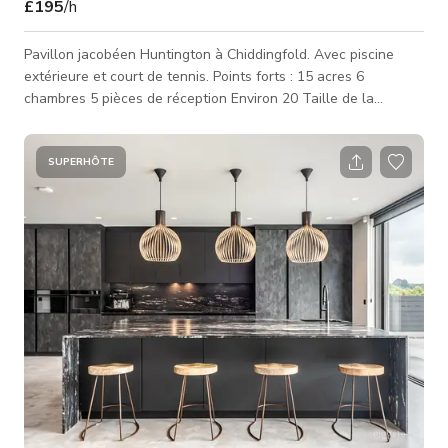
£195
/h
Pavillon jacobéen Huntington à Chiddingfold. Avec piscine
extérieure et court de tennis. Points forts : 15 acres 6
chambres 5 pièces de réception Environ 20 Taille de la
propriété/plan d'étage : 6000 pieds carrés Parking : Beaucoup
de places de parking sur place Niveaux de bruit : Pas de bruit
local Accès aux détails du lieu : Par les portes principales Y a-
SUPERHÔTE
t-il des caméras de sécurité ? Quelques-unes Gare la plus
proche : Chiddingfold, Witley Conseil local : Borough de
Waverley