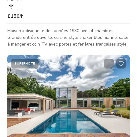
£150
/h
Maison individuelle des années 1930 avec 4 chambres.
Grande entrée ouverte, cuisine style shaker bleu marine, salle
à manger et coin TV avec portes et fenêtres françaises style
crittal, s'ouvrant sur un jardin de plus de 100 pieds. Parquet en
bois au rez-de-chaussée. Moquette gris pâle à l'étage.
Chambre principale avec dressing et salle de bains attenante
SUPERHÔTE
avec baignoire autoportante en cuivre.