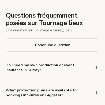
Questions fréquemment
posées sur Tournage lieux
Une question sur Tournage à Surrey, UK ?
Poser une question
Do I need my own production or event
insurance in Surrey?
Yes. All renters are required to carry
Comprehensive Liability and Property Damage
insurance with liability coverage of no less than
What protection plans are available for
bookings in Surrey on Giggster?
$1,000,000.
Giggster offers Damage Protection coverage that