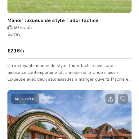
Manoir luxueux de style Tudor factice
60
invités
Surrey
£216
/h
Un incroyable manoir de style Tudor factice avec une
ambiance contemporaine ultra moderne. Grande maison
luxueuse avec deux salons/salles à manger ouverts Piscine et
jacuzzi Jardin de deux acres avec piste de course et pelouse
luxuriante 1 x Cuisine 4 x Chambres 1 x Salle de bain
(attenante) 3 x Douches (toutes attenantes) 1 x Salle de
SUPERHÔTE
douche familiale 1 x Salon formel 3 x Salons 2 x Salles à
manger 1 x Salle de cinéma Jardin avec piscine, piste de
course, jardin de 2 acres