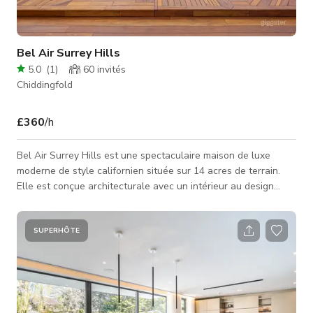
Bel Air Surrey Hills
5.0
(
1
)
60
invités
Chiddingfold
£360
/h
Bel Air Surrey Hills est une spectaculaire maison de luxe
moderne de style californien située sur 14 acres de terrain.
Elle est conçue architecturale avec un intérieur au design
glamour hollywoodien amusant. Elle mélange tout ce qui est
fabuleux et grandiose. Toute la maison possède des baies
vitrées du sol au plafond et des portes vitrées. Elle dispose
SUPERHÔTE
d'une cuisine ouverte donnant sur un grand étang et un grand
foyer moderne avec zone de sièges. Il y a un coin télévision
confortabl