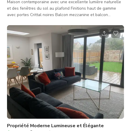
Maison contemporaine avec une excellente lumière naturelle
et des fenêtres du sol au plafond Finitions haut de gamme
avec portes Crittal noires Balcon mezzanine et balcon
extérieur 5 chambres 2 salles de jeux 5 salles de bains 6 000
pieds carrés La maison est en forme de L, ce qui permet
d'avoir le soleil dans la cuisine et le salon. Le terrain fait 0,5
acre avec une grande terrasse.
Propriété Moderne Lumineuse et Élégante