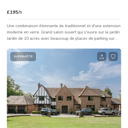
£195
/h
Une combinaison étonnante de traditionnel et d'une extension
moderne en verre. Grand salon ouvert qui s'ouvre sur le jardin
Jardin de 10 acres avec beaucoup de places de parking sur
place Dépendance + tournage et séjour 1 x immense cuisine
ouverte, salle à manger et salon avec portes coulissantes
donnant sur le grand jardin et la vue. 1 x salon formel 1 x
SUPERHÔTE
salle de billard Salle TV Salle de jeux 6 x chambres 2 x salles
de bain 4 x salles de douche 1 x toilettes au rez-de-chaussée
(non acce