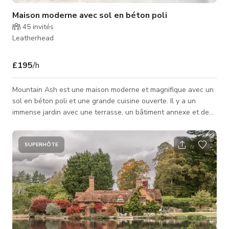
Maison moderne avec sol en béton poli
45
invités
Leatherhead
£195
/h
Mountain Ash est une maison moderne et magnifique avec un
sol en béton poli et une grande cuisine ouverte. Il y a un
immense jardin avec une terrasse, un bâtiment annexe et des
espaces de détente. L'espace est luxueux et contemporain,
avec un design coordonné dans toute la maison. Il y a un
accès au niveau de la rue et un grand nombre de places de
SUPERHÔTE
stationnement sur place pour 5 véhicules. Cuisine magnifique
Sol en béton poli Grande terrasse et jardin Douche/sauna