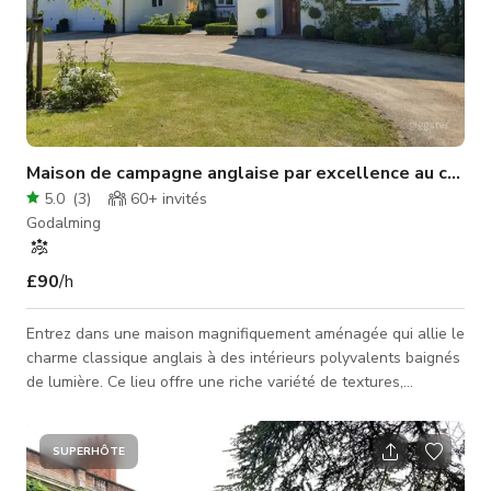
Maison de campagne anglaise par excellence au charm
5.0
(
3
)
60+
invités
Godalming
£90
/h
Entrez dans une maison magnifiquement aménagée qui allie le
charme classique anglais à des intérieurs polyvalents baignés
de lumière. Ce lieu offre une riche variété de textures,
d'ambiances et d'éclairage naturel, situé dans un jardin primé.
Des intérieurs ensoleillés aux sentiers luxuriants du jardin,
notre propriété polyvalente offre une riche tapisserie de
SUPERHÔTE
décors pour les créateurs photo et vidéo. Que vous créiez une