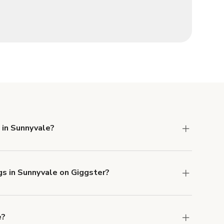
 in Sunnyvale?
 Liability and Property Damage insurance with
gs in Sunnyvale on Giggster?
u can add to a booking at checkout.
Learn more
e?