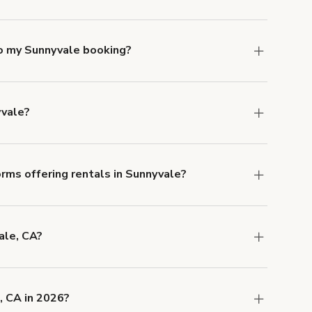
nnyvale. Just start a search at
giggster.com
and
to my Sunnyvale booking?
e, if you booked a space for a group of 1-5 for
 Each additional person would increase the
yvale?
ocation, but the average rate in Sunnyvale is
rms offering rentals in Sunnyvale?
 Our Customer Support team is knowledgeable
o help you find the perfect location, and we're
ale, CA?
 and rental length, but generally a 1-hour
 USD.
, CA in 2026?