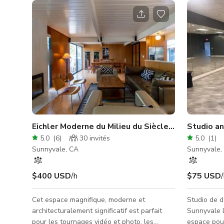
Eichler Moderne du Milieu du Siècle dans la Silico
Studio an
5.0
(
6
)
30
invités
5.0
(
1
)
Sunnyvale, CA
Sunnyvale,
$400 USD
/h
$75 USD
Cet espace magnifique, moderne et
Studio de 
architecturalement significatif est parfait
Sunnyvale L
pour les tournages vidéo et photo, les
espace pour