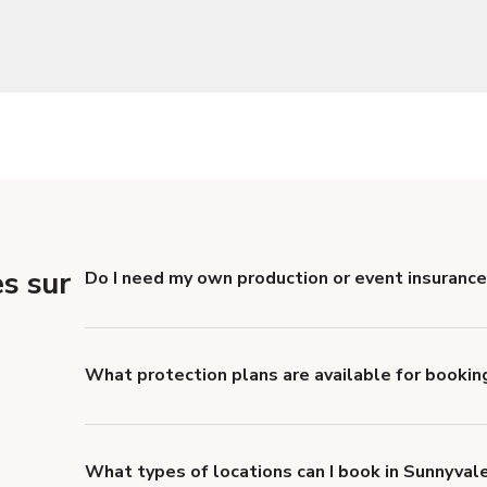
s sur
Do I need my own production or event insurance
Yes. All renters are required to carry Comprehensive
liability coverage of no less than $1,000,000.
What protection plans are available for bookin
Giggster offers Damage Protection coverage that yo
about Giggster's Damage Protection coverage.
What types of locations can I book in Sunnyval