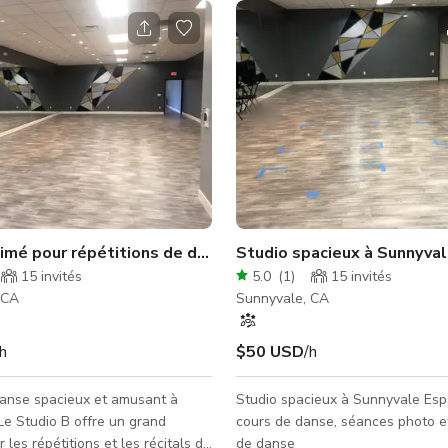
n Valley
imé pour répétitions de danse à Sunnyvale (Studio B)
Studio spacieux à Sunnyval
15
invités
5.0
(
1
)
15
invités
 CA
Sunnyvale, CA
/h
$50 USD
/h
danse spacieux et amusant à
Studio spacieux à Sunnyvale Es
e Studio B offre un grand
cours de danse, séances photo et
 les répétitions et les récitals de
de danse