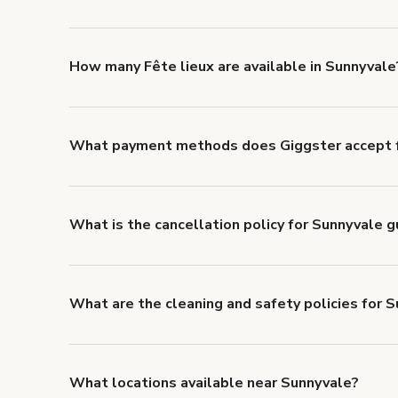
You can choose from 42 types! Just search for locati
'Filters' to look for something specific.
How many Fête lieux are available in Sunnyvale
Right now, there are 13 Fête lieux available in Sunny
What payment methods does Giggster accept f
You can pay for your booking with a credit card, or w
What is the cancellation policy for Sunnyvale 
Refund options vary, based on when the booking is c
cancellation and refund policy
.
What are the cleaning and safety policies for 
Now more than ever, your health and safety is our nu
health and safety requirements for both hosts and g
Health & Safety Measures
.
What locations available near Sunnyvale?