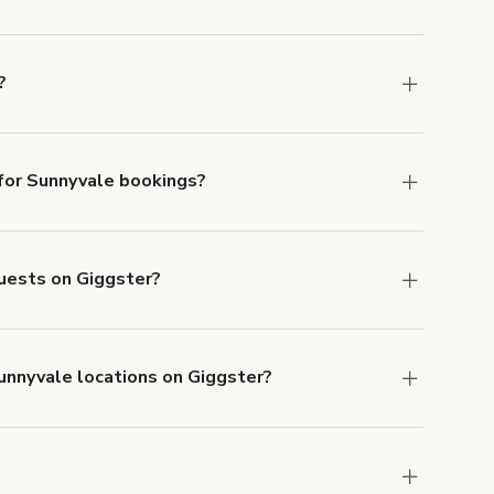
ons in Sunnyvale at
giggster.com
, then click
?
vale.
or Sunnyvale bookings?
ith ACH or wire transfer for bookings over $4k.
guests on Giggster?
anceled.
Learn more about Giggster's
Sunnyvale locations on Giggster?
mber one priority. We've outlined specific
uests.
Learn more about Giggster's COVID-19