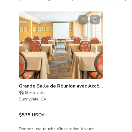
réunions hors site et les retraites de
danse anim
développement personnel. Ce lieu décoré
avec goût et unique est sophistiqué et
confortable. L'architecture Eichler « de
l'intérieur vers l'extérieur », influencée par
Frank Lloyd Wright, inspire la créativité et
l'imagination. La cuisine ouverte avec
comptoir est parfaite pour les
démonstrations culinaires, et les traiteurs l
Grande Salle de Réunion avec Accès Extérieur à 
60+
invités
Sunnyvale, CA
$575 USD
/h
Donnez une touche d'inspiration à votre