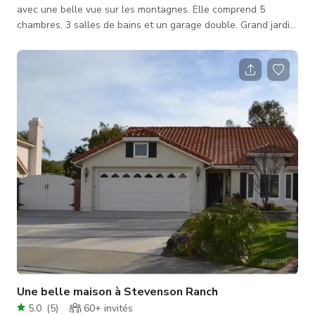
avec une belle vue sur les montagnes. Elle comprend 5
chambres, 3 salles de bains et un garage double. Grand jardin
tropical avec une pièce de style Californie, piscine privée et
jacuzzi avec cascade, îlot barbecue et une belle gloriette.
Trois palmiers matures dans tout le jardin arrière ainsi que six
palmiers dans le jardin avant. Le jardin arrière est
généreusement dimensionné pour permettre le traiteur, le
stockage de matéri
Une belle maison à Stevenson Ranch
5.0
(
5
)
60+
invités