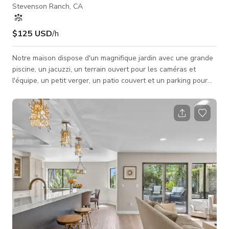
Stevenson Ranch, CA
$125 USD
/h
Notre maison dispose d'un magnifique jardin avec une grande
piscine, un jacuzzi, un terrain ouvert pour les caméras et
l'équipe, un petit verger, un patio couvert et un parking pour
camping-cars. À l'intérieur de la maison se trouvent deux
grands espaces de vie ouverts avec plafonds voûtés, un
bureau et trois chambres. Notre maison est située dans un
cul-de-sac dans les collines de Sunset Pointe, à Stevenson
Ranch, dans le comté de Los Angeles. La propriété se trouve
dans la zone des