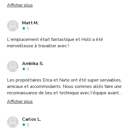
les repas. Je reviendrais certainement tourner ici !
Afficher plus
Matt M.
5
L'emplacement était fantastique et Holli a été
merveilleuse à travailler avec !
Ambika S.
5
Les propriétaires Erica et Nate ont été super serviables,
amicaux et accommodants. Nous sommes allés faire une
reconnaissance de lieu et technique avec l'équipe avant
le tournage. Ils ont aidé avec le timing et la logistique.
Afficher plus
Leur maison est magnifique et un joyau pour tourner. Ce
sont des super hôtes et nous avons hâte de travailler à
nouveau avec eux. x
Carlos L.
5