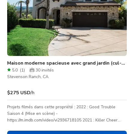
Maison moderne spacieuse avec grand jardin (cul-de-s
5.0
(
1
)
30
invités
Stevenson Ranch, CA
$275 USD
/h
Projets filmés dans cette propriété : 2022 : Good Trouble
Saison 4 (Mise en scène) -
https://m.imdb.com/video/vi2936718105 2021 : Killer Cheer
Mom - https://www.youtube.com/watch?v=Icb5n7gpulE 2019 :
Dying to Be a Cheerleader -