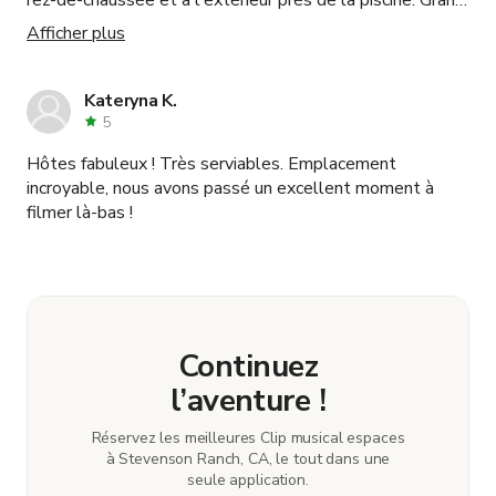
jardin avec beaucoup d'espace pour le traiteur, la mise en
Afficher plus
place du matériel et le tournage. Erica et sa famille
étaient très gentilles et accommodantes. Je
recommande vivement d'utiliser leur maison comme lieu.
Kateryna K.
5
Hôtes fabuleux ! Très serviables. Emplacement
incroyable, nous avons passé un excellent moment à
filmer là-bas !
Continuez
l’aventure !
Réservez les meilleures Clip musical espaces
à Stevenson Ranch, CA, le tout dans une
seule application.