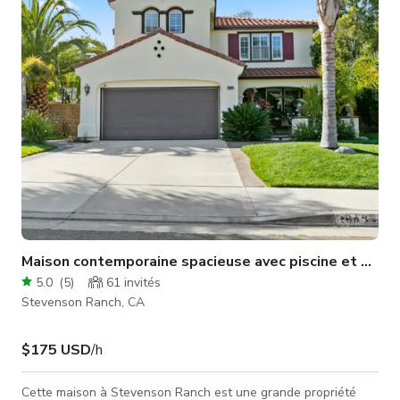
précédentes ont utilisé ces parkings avec des navettes (2-3
minutes en voiture). Contact pour le parking Poe : Jeff
Stevenson 661.75
Maison contemporaine spacieuse avec piscine et glori
5.0
(
5
)
61
invités
Stevenson Ranch, CA
$175 USD
/h
Cette maison à Stevenson Ranch est une grande propriété