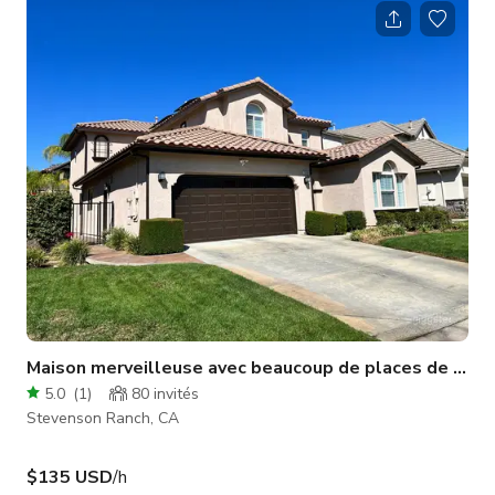
https://www.imdb.com/title/tt10466526/ 2018 : Butter (Mise en
scène) - https://www.imdb.com/title/tt6267600/?
ref_=fn_al_tt_2 2009 : My Name is Earl ; Saison 4 Ép 17 -
https://m.imdb.com/title/tt1248718/?ref_=m_ttep_ep_ep17
2009 : My Name is Earl ; Saison 4 Ép
Maison merveilleuse avec beaucoup de places de parki
5.0
(
1
)
80
invités
Stevenson Ranch, CA
$135 USD
/h