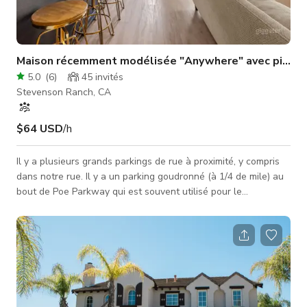
Maison récemment modélisée "Anywhere" avec piscine
5.0
(
6
)
45
invités
Stevenson Ranch, CA
$64 USD
/h
Il y a plusieurs grands parkings de rue à proximité, y compris
dans notre rue. Il y a un parking goudronné (à 1/4 de mile) au
bout de Poe Parkway qui est souvent utilisé pour le
stationnement des équipes de tournage/camions. De plus, les
parcs du comté de LA dans notre quartier (Richard Rioux Park
et Jake Kuredjian Park) louent des places de parking (à 0,5
mile). Les productions précédentes ont utilisé ces parkings
avec navettes (2-3 minutes en voiture). Contact pour le
parking Poe :