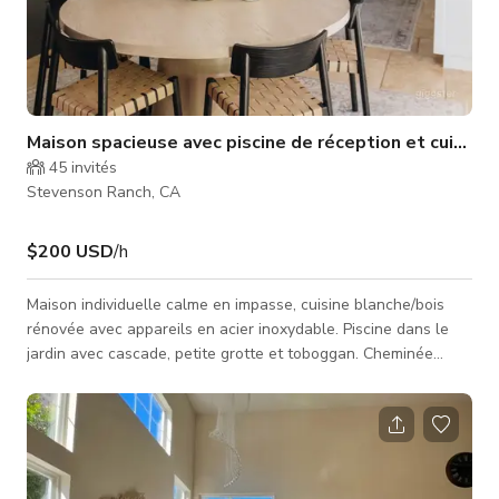
Maison spacieuse avec piscine de réception et cuisine
45
invités
Stevenson Ranch, CA
$200 USD
/h
Maison individuelle calme en impasse, cuisine blanche/bois
rénovée avec appareils en acier inoxydable. Piscine dans le
jardin avec cascade, petite grotte et toboggan. Cheminée
extérieure au gaz, coin salon et barbecue. Espace repas
extérieur séparé dans la cour. La maison dispose d'une
chambre et salle de bain king size au rez-de-chaussée
pouvant servir de loge. Quartier propre et sécurisé, habitué
aux tournages ! Parking disponible pour véhicules/trucks de