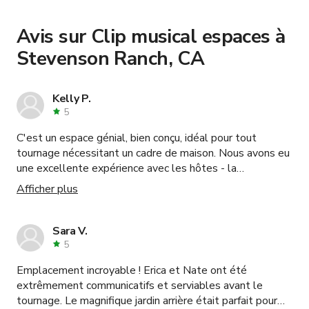
book and pay for the location in a couple of clicks.
and
.
Une belle maison à Stevenson Ranch
Learn more about booking locations
.
Avis sur Clip musical espaces à
Stevenson Ranch, CA
Kelly P.
5
C'est un espace génial, bien conçu, idéal pour tout
tournage nécessitant un cadre de maison. Nous avons eu
une excellente expérience avec les hôtes - la
communication était facile et ils étaient très ouverts à
Afficher plus
travailler avec nous sur tout ce dont nous avions besoin
pour notre production. C'est une belle maison pour
filmer, je recommande vivement !
Sara V.
5
Emplacement incroyable ! Erica et Nate ont été
extrêmement communicatifs et serviables avant le
tournage. Le magnifique jardin arrière était parfait pour