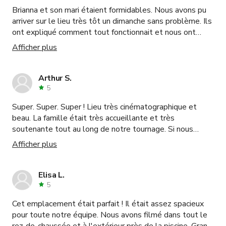
Brianna et son mari étaient formidables. Nous avons pu
arriver sur le lieu très tôt un dimanche sans problème. Ils
ont expliqué comment tout fonctionnait et nous ont
aidés quand c'était nécessaire. La production s'est
Afficher plus
déroulée sans problème. Je recommanderais
certainement.
Arthur S.
5
Super. Super. Super ! Lieu très cinématographique et
beau. La famille était très accueillante et très
soutenante tout au long de notre tournage. Si nous
avions des questions ou avions besoin de quelque chose,
Afficher plus
ils étaient toujours prêts à nous aider. Très
accommodants et nous ont laissé l'espace nécessaire
pour obtenir ce dont nous avions besoin sur le plateau.
Elisa L.
Juste des gens très gentils qui n'étaient pas pointilleux
5
sur ce que nous faisions et nous ont donné la liberté de
Cet emplacement était parfait ! Il était assez spacieux
faire ce que nous voulions. De plus, si vous cherchez une
pour toute notre équipe. Nous avons filmé dans tout le
bonne conversation, Don est l'homme.
rez-de-chaussée et à l'extérieur près de la piscine. Grand