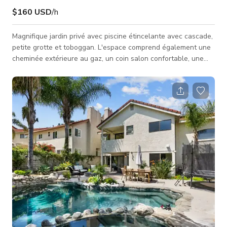
$160 USD
/h
Magnifique jardin privé avec piscine étincelante avec cascade,
petite grotte et toboggan. L'espace comprend également une
cheminée extérieure au gaz, un coin salon confortable, une
station BBQ et un espace repas séparé dans la cour. Idéal
pour une utilisation en production, pouvant accueillir jusqu'à
20 personnes. Note : Il n'y a pas d'accès à l'intérieur de la
maison, y compris les salles de bain.