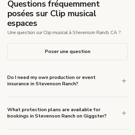
Questions fréquemment
posées sur Clip musical
espaces
Une question sur Clip musical à Stevenson Ranch, CA ?
Poser une question
Do I need my own production or event
insurance in Stevenson Ranch?
Yes. All renters are required to carry
Comprehensive Liability and Property Damage
insurance with liability coverage of no less than
What protection plans are available for
bookings in Stevenson Ranch on Giggster?
$1,000,000.
Giggster offers Damage Protection coverage that
you can add to a booking at checkout.
Learn more