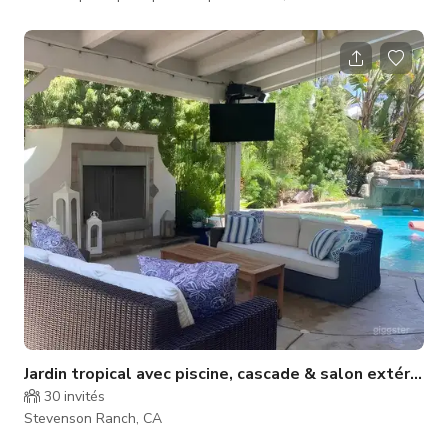
et les séjours en famille. Conçue pour le confort et le
divertissement, la maison offre 6 chambres, 4 salles de bains,
plusieurs espaces de détente intérieurs et extérieurs, ainsi
qu'une atmosphère lumineuse et accueillante partout. Le
jardin est le point central de la propriété, avec une grande
piscine, un spa,
Jardin tropical avec piscine, cascade & salon extérieur
30
invités
Stevenson Ranch, CA