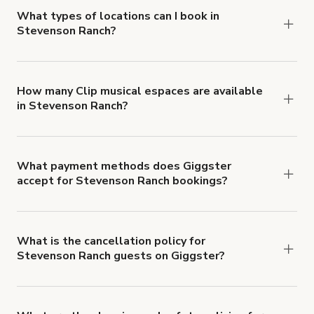
about Giggster's Damage Protection coverage.
What types of locations can I book in
Stevenson Ranch?
You can choose from 42 types! Just search for
locations in Stevenson Ranch at
giggster.com
,
then click 'Filters' to look for something specific.
How many Clip musical espaces are available
in Stevenson Ranch?
Right now, there are 18 Clip musical espaces
available in Stevenson Ranch.
What payment methods does Giggster
accept for Stevenson Ranch bookings?
You can pay for your booking with a credit card, or
with ACH or wire transfer for bookings over $4k.
What is the cancellation policy for
Stevenson Ranch guests on Giggster?
Refund options vary, based on when the booking
is canceled.
Learn more about Giggster's