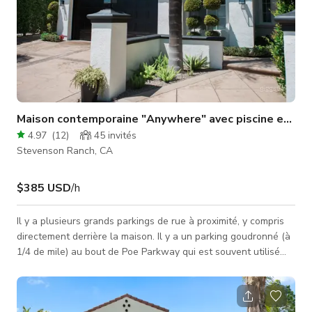
Maison contemporaine "Anywhere" avec piscine et es
4.97
(
12
)
45
invités
Stevenson Ranch, CA
$385 USD
/h
Il y a plusieurs grands parkings de rue à proximité, y compris
directement derrière la maison. Il y a un parking goudronné (à
1/4 de mile) au bout de Poe Parkway qui est souvent utilisé
pour le stationnement des équipes de tournage/camions. De
plus, le parc du comté de LA dans notre quartier loue aussi
des places de parking (à 1/2 mile). Les productions