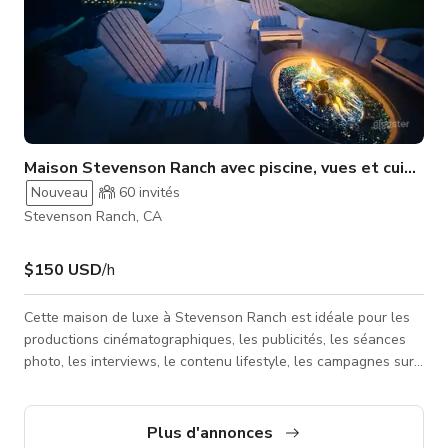
Maison Stevenson Ranch avec piscine, vues et cuisine 
Nouveau
60
invités
Stevenson Ranch, CA
$150 USD
/h
Cette maison de luxe à Stevenson Ranch est idéale pour les
productions cinématographiques, les publicités, les séances
photo, les interviews, le contenu lifestyle, les campagnes sur
les réseaux sociaux, le contenu culinaire, les clips musicaux et
les productions de marque. Les vues panoramiques sur la
montagne et la ville, la piscine/spa de style resort, les
Plus d'annonces