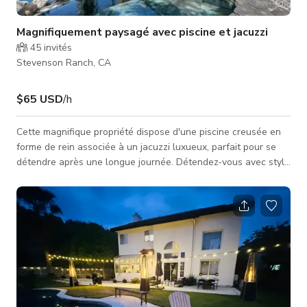
Magnifiquement paysagé avec piscine et jacuzzi
45
invités
Stevenson Ranch, CA
$65 USD
/h
Cette magnifique propriété dispose d'une piscine creusée en
forme de rein associée à un jacuzzi luxueux, parfait pour se
détendre après une longue journée. Détendez-vous avec style
sur notre mobilier d'extérieur confortable, comprenant une
table et des chaises ombragées par un élégant parasol.
Besoin d'un peu plus de fun ? Profitez de notre trampoline
pour un peu plus d'excitation ! Entouré de jardins
méticuleusement paysagés et illuminé par un éclairage doux
et ambiant, ce ha