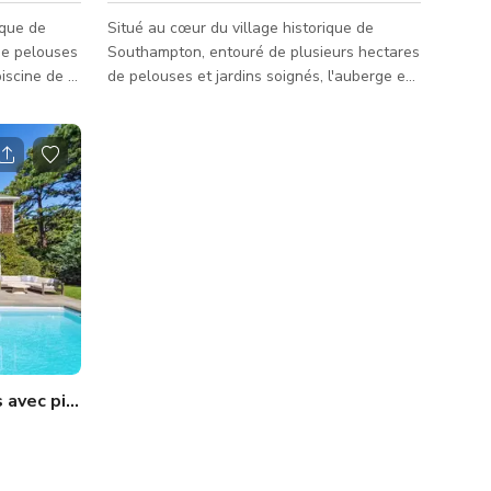
ique de
Situé au cœur du village historique de
de pelouses
Southampton, entouré de plusieurs hectares
piscine de la
de pelouses et jardins soignés, l'auberge est
reine du
un refuge bienvenu loin de l'agitation de la
ville. Alliant le style décontracté des
racté des
Hamptons au confort européen, l'auberge
est un point de repère local depuis trois
eulement un
générations. La plus grande auberge de
 le souffle
Southampton, nous disposons de 90
chambres charmantes avec des luxes tels
que des matelas Tempur-Pedic®, des mini-
réfrigérateurs et le Wi-Fi gratuit. Pro
on)
 avec piscine et sauna extérieur