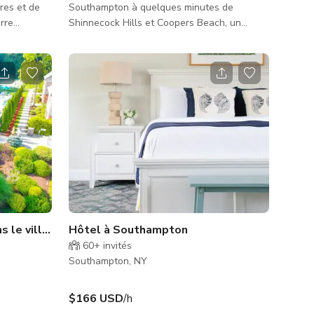
res et de
Southampton à quelques minutes de
erre
Shinnecock Hills et Coopers Beach, un
s sièges
domaine moderne récemment achevé (2024)
et un espace
conçu avec échelle, flexibilité et impact
our les
visuel — idéal pour les productions
nuit. Il y
cinématographiques, télévisuelles,
oductions,
éditoriales et commerciales. La propriété
de petite à
offre une combinaison rare d'architecture
contemporaine épurée, d'intérieurs spacieux
zones
et d'environnements extérieurs de style
e
resort, le tout à proximité de New York. La
résid
ns le village historique de Southampton
Hôtel à Southampton
60+
invités
Southampton, NY
$166 USD
/h