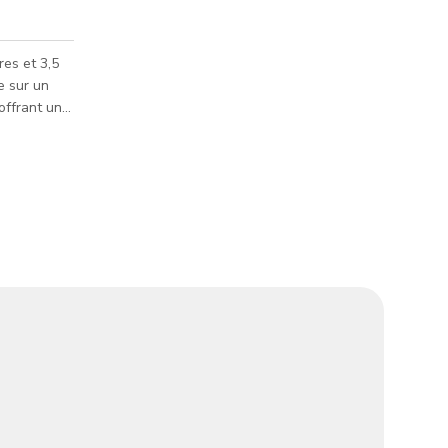
es et 3,5
e sur un
offrant une
e vie de
ndez-vous
 profitez de
e vous
'étage
ne
talien et un
 être