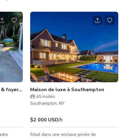
tio avec
de bain, cuisine complète et lave-
errasses et
linge/sèche-linge. Le salon et la cuisine sont
briques près
séparés des chambres et salles de bain par
 de jeux
une porte coulissante offrant de l'intimité
 d'acre avec
pour la préparation des talents si
, tables de
nécessaire. La maison d'hôtes s'ouvre sur
par des
une vaste verdure menant à une piscine en
inueuse dans
gunite entourée d'herbe et de plusieurs
espaces de vie extérieurs. Une troisième
salle d
té)
 & foyer extérieur
Maison de luxe à Southampton
45
invités
Southampton, NY
$2 000 USD
/h
cadre
Situé dans une enclave privée de