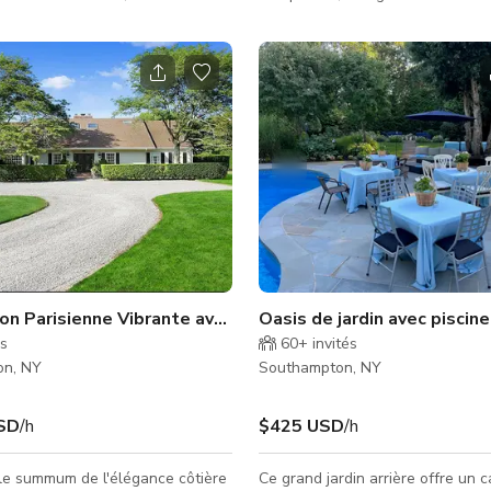
 et en faune. Towd Point a
bleue autour de la piscine, un pa
mé les Hamptons d'autrefois
foyer extérieur, de nombreuses t
ythme lent et son charme
des jardins soignés, un patio en 
 n'y a pas de manoirs ici, ni de
du studio de musique, et une aire
 de courts de tennis... seulement
étendue qui s'étend sur un quart
maculée, un port, un estuaire,
pistes cyclables, patios, manèges
e classe mondiale et des
pique-nique, tentes, etc. Entrez 
il sans fin. Towd Point
portails en montant une allée s
 une habitation de deux étages
une cour avec
auffée, spa
on Parisienne Vibrante avec Terrasse South End (Exclusivi
Oasis de jardin avec piscine
és
60+
invités
on, NY
Southampton, NY
SD
/h
$425 USD
/h
le summum de l'élégance côtière
Ce grand jardin arrière offre un 