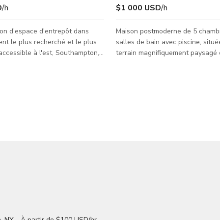
D
/h
$1 000 USD
/h
on d'espace d'entrepôt dans
Maison postmoderne de 5 chambr
nt le plus recherché et le plus
salles de bain avec piscine, situé
accessible à l'est, Southampton,
terrain magnifiquement paysagé 
ent situé à un pâté de maisons
intimité absolue. Conçue pour un
27, l'installation offre un lieu de
luxe incroyablement facile, déte
t de livraison idéal et efficace
au bord de la piscine chauffée et
les consommateurs commerciaux
l'architecture paysagère avant d
ace
diriger à l'intérieur vers le plan d
avec plafonds de 25 pieds
ouvert du premier niveau, avec u
capacités de contrôle de la
spectaculaire cuisine en marbre i
 (0 à 70 degrés). L'espace
salon avec cheminée, après vous
n quai de charg
rafraîchi sous la douche extér