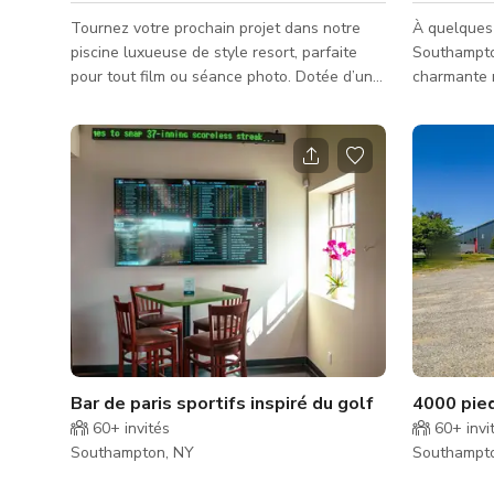
Tournez votre prochain projet dans notre
À quelques 
piscine luxueuse de style resort, parfaite
Southampto
pour tout film ou séance photo. Dotée d’un
charmante 
aménagement moderne et sophistiqué avec
maison est
une eau cristalline, des espaces de détente
de beaux ar
élégants et une ambiance extérieure haut
propre pisc
de gamme. Cet espace offre un décor
terrasse e
cinématographique pour publicités,
Elle compre
shootings lifestyle, shootings de
complètes, 
marque/produit, clips musicaux et contenus
une cheminé
pour les réseaux sociaux. ***Veuillez noter
plages de l
que le tarif publié est un tarif de base
et du villa
Bar de paris sportifs inspiré du golf
4000 pied
60+
invités
60+
invi
Southampton, NY
Southampt