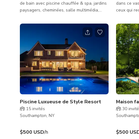
de bain avec piscine chauffée & spa, jardins
dans ce vas
paysagers, cheminées, salle multimédia,
ceux qui r
salle de jeux, baignoire, douche vapeur,
style resor
cuisine extérieure, cuisine de chef, & vues
des produc
imprenables sur le front de mer en face de
propriété d
la plage publique. Des arbres fruitiers &
combinaiso
buissons fleuris bordent les limites du
sportifs et
domaine, faisant de cet endroit votre propre
Des pelous
paradis privé. Profitez du soleil au bord de la
jardins mét
piscine pendant que les enfants s'amusent
une immens
pendant des heures. Ég
chapiteaux 
Piscine Luxueuse de Style Resort
Maison f
15
invités
30
invit
Southampton, NY
Southampt
$500 USD
/h
$500 US