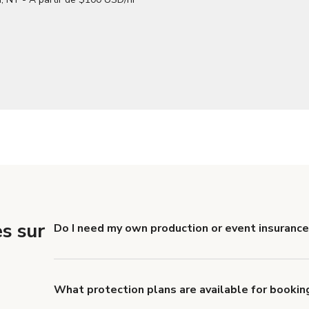
s sur
Do I need my own production or event insuranc
Yes. All renters are required to carry Comprehensive
liability coverage of no less than $1,000,000.
What protection plans are available for booki