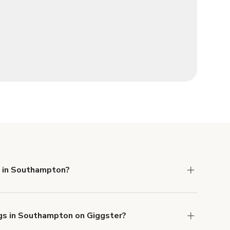
e in Southampton?
 Liability and Property Damage insurance with
ngs in Southampton on Giggster?