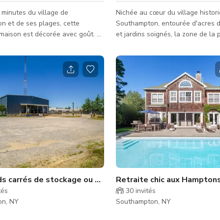
minutes du village de
Nichée au cœur du village histor
n et de ses plages, cette
Southampton, entourée d'acres 
maison est décorée avec goût. La
et jardins soignés, la zone de la 
 située dans une rue calme avec
propriété dégage une évasion se
bres matures et dispose de sa
tumulte de la vie citadine. Alliant
ine chauffée avec une grande
harmonieusement le style décont
t un bel aménagement paysager.
Hamptons au confort européen. Découvrez
nd 3 chambres, 2 salles de bains
la célèbre plage de Cooper, à s
ainsi qu'une grande cuisine et
mile, offrant une beauté à couper
e. Idéalement située, près des
et une détente inégalée.
a baie et de l'océan, des marinas
ge de Southampton.
s carrés de stockage ou stockage frigorifique (congélati
Retraite chic aux Hamptons
tés
30
invités
on, NY
Southampton, NY