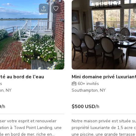
tons
ité au bord de l'eau
Mini domaine privé luxuria
és
60+
invités
on, NY
Southampton, NY
D
/h
$500 USD
/h
er votre esprit et renouveler
Notre maison privée est située s
ration à Towd Point Landing, une
propriété luxuriante de 1,5 acre
ble en bord de mer, riche en
une piscine, une grande terrasse