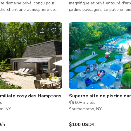
te domaine privé, conçu pour
magnifique et privé entouré d'arb
echerchent une atmosphère de
jardins paysagers. Le patio en pi
t pour de grandes célébrations ou
comprend une grande piscine, de
tions haut de gamme. Cette
confortables pour se détendre, 
e plusieurs acres offre une
avec un foyer extérieur parfait p
n harmonieuse d'équipements
rassemblements de jour comme de 
 d'espaces de détente raffinés.
a beaucoup d'espace pour des pr
es émeraude ondulantes et des
des réunions ou des événements 
iculeusement entretenus offrent
moyenne taille, avec plusieurs
e toile blanche pour des
configurations de sièges et des 
de mariage en plein air, des f�
herbeuses ouvertes pouvant êtr
aménagées se
amiliale cosy des Hamptons
Superbe site de piscine da
és
60+
invités
on, NY
Southampton, NY
D
/h
$100 USD
/h