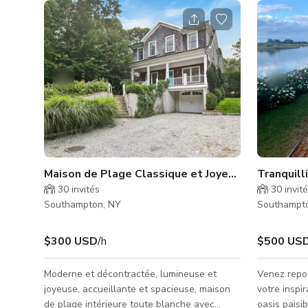
Maison de Plage Classique et Joyeuse des Hamp
Tranquill
30
invités
30
invit
Southampton, NY
Southampt
$300 USD
/h
$500 US
Moderne et décontractée, lumineuse et
Venez repos
joyeuse, accueillante et spacieuse, maison
votre inspi
de plage intérieure toute blanche avec
oasis paisi