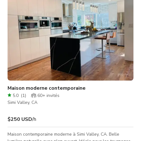
spacieuse comprend un grand îlot central, des plans de travail
en granit, des appareils en acier inox
Maison moderne contemporaine
5.0
(
1
)
60+
invités
Simi Valley, CA
$250 USD
/h
Maison contemporaine moderne à Simi Valley, CA. Belle