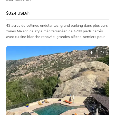
$324 USD
/h
42 acres de collines ondulantes, grand parking dans plusieurs
zones Maison de style méditerranéen de 4200 pieds carrés
avec cuisine blanche rénovée, grandes pièces, sentiers pour
chevaux, grange, camp de base et parking pour l'équipe sur la
propriété cachée par la montagne, allée de 500 pieds
Immense espace pour installation supplémentaire -
possibilités infinies Routes de campagne partout PRIVÉ sans
maisons visibles ! VIEUX CHÊNES IMMENSES