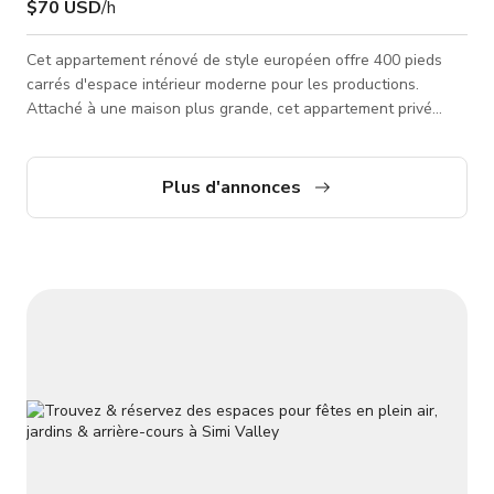
$70 USD
/h
Cet appartement rénové de style européen offre 400 pieds
carrés d'espace intérieur moderne pour les productions.
Attaché à une maison plus grande, cet appartement privé
comprend sa propre entrée et un environnement cosy pour de
petites séances photo, tournages commerciaux ou
cinématographiques. Préféré pour les vidéos de
Plus d'annonces
préparation/cuisine avec une cuisine lumineuse. ***Pour
réserver la maison principale de 3 650 pieds carrés & l'accès
aux tournages extérieurs, veuillez con