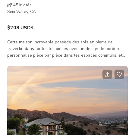
45
invités
Simi Valley, CA
$208 USD
/h
Cette maison incroyable possède des sols en pierre de
travertin dans toutes les pièces avec un design de bordure
personnalisé pièce par pièce dans les espaces communs, et
les chambres ont des planchers en bois. Rez-de-chaussée :
Grande cuisine moderne et gourmande avec un grand îlot.
Parfaite pour les scènes de préparation/cuisine, un garde-
manger walk-in et une table de petit-déjeuner. Le grand salon
familial est à côté de la cuisine avec une disposition ouverte,
une cheminée en