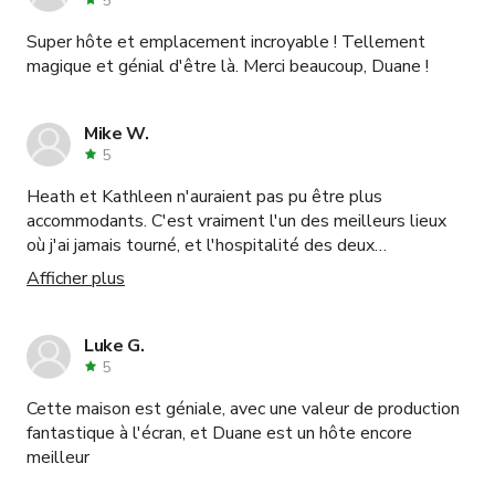
5
Super hôte et emplacement incroyable ! Tellement
magique et génial d'être là. Merci beaucoup, Duane !
Mike W.
5
Heath et Kathleen n'auraient pas pu être plus
accommodants. C'est vraiment l'un des meilleurs lieux
où j'ai jamais tourné, et l'hospitalité des deux
propriétaires était incroyable. Il y a tellement de décors
Afficher plus
différents sur cette propriété et les vues sont
magnifiques. Ce sera ma nouvelle location de ranch
préférée.
Luke G.
5
Cette maison est géniale, avec une valeur de production
fantastique à l'écran, et Duane est un hôte encore
meilleur