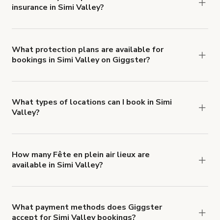
insurance in Simi Valley?
Yes. All renters are required to carry
Comprehensive Liability and Property Damage
insurance with liability coverage of no less than
What protection plans are available for
bookings in Simi Valley on Giggster?
$1,000,000.
Giggster offers Damage Protection coverage that
you can add to a booking at checkout.
Learn more
about Giggster's Damage Protection coverage.
What types of locations can I book in Simi
Valley?
You can choose from 42 types! Just search for
locations in Simi Valley at
giggster.com
, then click
'Filters' to look for something specific.
How many Fête en plein air lieux are
available in Simi Valley?
Right now, there are 23 Fête en plein air lieux
available in Simi Valley.
What payment methods does Giggster
accept for Simi Valley bookings?