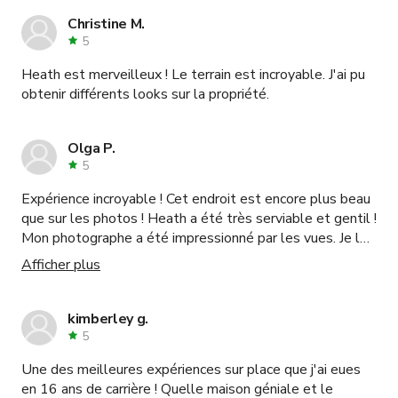
Christine M.
5
Heath est merveilleux ! Le terrain est incroyable. J'ai pu
obtenir différents looks sur la propriété.
Olga P.
5
Expérience incroyable ! Cet endroit est encore plus beau
que sur les photos ! Heath a été très serviable et gentil !
Mon photographe a été impressionné par les vues. Je le
recommanderais sans aucun doute pour des séances
Afficher plus
photo et des tournages !
kimberley g.
5
Une des meilleures expériences sur place que j'ai eues
en 16 ans de carrière ! Quelle maison géniale et le