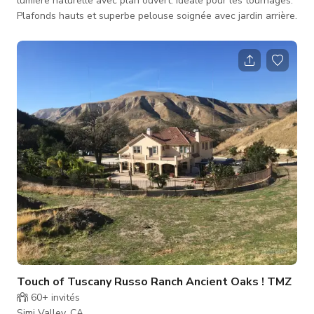
lumière naturelle avec plan ouvert. Idéale pour les tournages.
Plafonds hauts et superbe pelouse soignée avec jardin arrière.
Touch of Tuscany Russo Ranch Ancient Oaks ! TMZ
60+
invités
Simi Valley, CA