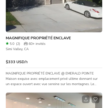
MAGNIFIQUE PROPRIÉTÉ ENCLAVE
5.0
(
2
)
60+
invités
Simi Valley, CA
$333 USD
/h
MAGNIFIQUE PROPRIÉTÉ ENCLAVE @ EMERALD POINTE
Maison exquise avec emplacement privé ultime donnant sur
un espace ouvert avec vue sereine sur les montagnes. Le
charmant porche avant vous mène à une belle porte en verre
biseauté et dans une maison spectaculaire offrant un plan
lumineux et ouvert avec cinq chambres (dont une grande salle
bonus) plus une salle média. La cuisine gastronomique