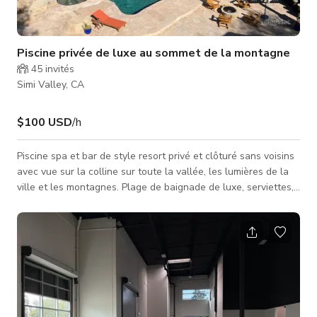
Piscine privée de luxe au sommet de la montagne
45
invités
Simi Valley, CA
$100 USD
/h
Piscine spa et bar de style resort privé et clôturé sans voisins
avec vue sur la colline sur toute la vallée, les lumières de la
ville et les montagnes. Plage de baignade de luxe, serviettes,
grill à flamme LED Napoleon, système de haut-parleurs
professionnel contrôlé par iPad étanche, options de cinéma en
plein air, foyer, nombreux sièges et chaises longues en teck
rembourrées, parking clôturé et TOTALEMENT privé. Ce n'est
pas une piscine ordinaire attachée à une maison, c'est