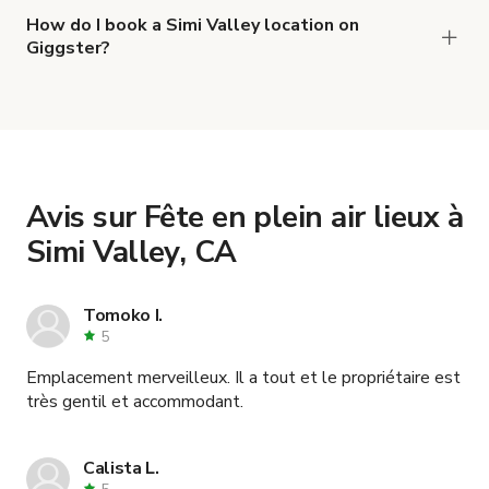
and
Maison moderne contemporaine
How do I book a Simi Valley location on
Giggster?
.
Touch of Tuscany Russo Ranch Ancient Oaks ! TMZ
When you find the right venue, you can connect
with the host to get additional info and work out
the details. Once everything is all set, you can
book and pay for the location in a couple of clicks.
Learn more about booking locations
.
Avis sur Fête en plein air lieux à
Simi Valley, CA
Tomoko I.
5
Emplacement merveilleux. Il a tout et le propriétaire est
très gentil et accommodant.
Calista L.