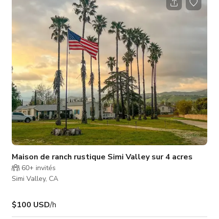
éclairage théâtral de qualité concert, plusieurs configurations
de sièges, de grands écrans de présentation, un salon privé et
un plan d'étage ouvert spacieux parfait pour le réseautage,
les repas ou le d
Maison de ranch rustique Simi Valley sur 4 acres
60+
invités
Simi Valley, CA
$100 USD
/h