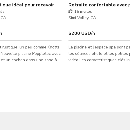
spa, foyer extérieur et grand jardin
stique idéal pour recevoir
Retraite confortable avec 
tés
15
invités
, CA
Simi Valley, CA
/h
$200 USD
/h
st rustique, un peu comme Knotts
La piscine et l'espace spa sont p
 Nouvelle piscine Peppletec avec
les séances photo et les petites
s et un cochon dans une zone à
vidéo Les caractéristiques clés incluent : 💦
rn avec prison, vues sur les
Piscine creusée privée avec spa 
 une salle de poker/chambre
confortable avec lumière naturell
semble à une vieille maison avec
pour les séances lifestyle, créati
struite avec du bois de grange
contenu et productions à faible i
0 ans). Une cabane extérieure
Parking facile et gratuit dans un
es, urinoir et lavabo. Four à pizza,
🧼 Charme suburbain bien entret
eur, arbres fruitiers, grande barre
une ambiance propre et accueillant
 portail vers la cour du voisin (le
vous souhaitiez tourner au bord d
 gra