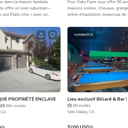
e dans la maison familiale
Four Oaks Farm vous offre 50 acr
le offre un look suburbain «
maisons isolées. Chevaux, grang
ù aux États-Unis » avec un
arène d'équitation, beaucoup de 
finitions haut de gamme et de
accidenté avec des vues à couper
lial. Conçue avec un flux ouvert
Avez-vous besoin de... Un ranch 
 les caméras, l'éclairage et
contemporain ? Un cadre d'équita
SUPERHÔTE
anglaise haut de gamme ? Un coi
n - Salon - Cuisine - Salle de
avec des vues et couchers de sol
n arrière - Chambre principale -
incroyables ? Une maison privée 
n principale - Couloir - Salle de
aménager comme vous le souhait
vités - Chambres d'enfants - Café
camp de base pour votre équipe ?
ère am
avons tout 
QUE PROPRIÉTÉ ENCLAVE
Lieu exclusif Billard & Bar !
60
invités
60+
invités
Simi Valley, CA
, CA
$200 USD
/h
D
/h