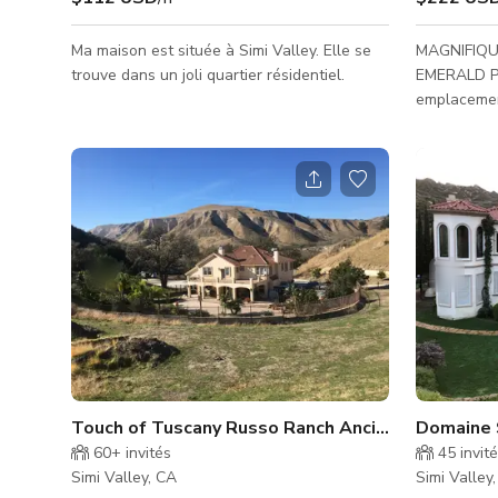
Ma maison est située à Simi Valley. Elle se
MAGNIFIQU
trouve dans un joli quartier résidentiel.
EMERALD P
emplacemen
espace ouve
montagnes.
mène à une 
dans une ma
plan lumine
(dont une g
salle média
spacieuse c
des plans d
en acier in
Touch of Tuscany Russo Ranch Ancient Oaks ! TM
Domaine 
60+
invités
45
invit
Simi Valley, CA
Simi Valley