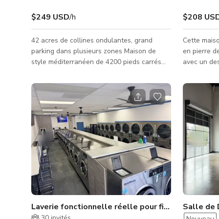
$249 USD
/h
$208 US
42 acres de collines ondulantes, grand
Cette maiso
parking dans plusieurs zones Maison de
en pierre d
style méditerranéen de 4200 pieds carrés
avec un de
avec cuisine blanche rénovée, grandes
pièce par 
pièces, sentiers pour chevaux, grange, camp
et les cham
de base et parking pour l'équipe sur la
Rez-de-cha
propriété cachée par la montagne, allée de
et gourmand
500 pieds Immense espace pour installation
pour les sc
supplémentaire - possibilités infinies Routes
garde-mange
de campagne partout PRIVÉ sans maisons
déjeuner. L
visibles ! VIEUX CHÊNES IMMENSES
de la cuisi
une chemin
Laverie fonctionnelle réelle pour films, télévisio
Salle de 
30
invités
Nouveau