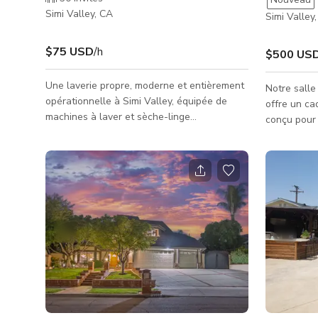
Simi Valley, CA
Simi Valley
$75 USD
/h
$500 US
Une laverie propre, moderne et entièrement
Notre salle
opérationnelle à Simi Valley, équipée de
offre un c
machines à laver et sèche-linge
conçu pour 
commerciaux, d'un éclairage lumineux et
rassemblem
d'un aménagement spacieux et ouvert.
grande éche
Idéale pour les films, la télévision, les
comprend u
publicités, les clips musicaux et les séances
professionn
photo nécessitant un cadre authentique de
éclairage t
laverie. Le lieu offre de larges allées pour le
plusieurs c
déplacement des caméras, un parking ample
grands écra
et un agencement favorable à la production
privé et un
qui accueille les équip
parfait pou