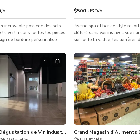
D
/h
$500 USD
/h
n incroyable possède des sols
Piscine spa et bar de style resort
e travertin dans toutes les pièces
clôturé sans voisins avec vue sur 
sign de bordure personnalisé
sur toute la vallée, les lumières d
pièce dans les espaces communs,
les montagnes. Plage de baignad
bres ont des planchers en bois.
serviettes, grill à flamme LED Na
ussée : Grande cuisine moderne
système de haut-parleurs profes
e avec un grand îlot. Parfaite
contrôlé par iPad étanche, optio
ènes de préparation/cuisine, un
cinéma en plein air, foyer, nombr
r walk-in et une table de petit-
et chaises longues en teck remb
e grand salon familial est à côté
parking clôturé et TOTALEMENT 
ne avec une disposition ouverte,
n'est pas une piscine ordinaire a
ée en
une maison, c'est
n et publicités
Dégustation de Vin Industrielle Moderne 26 Lieu d'Événe
Grand Magasin d'Aliments S
60+
invités
199
invités