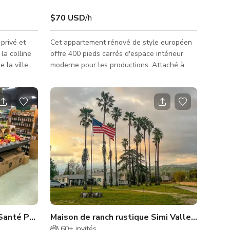
$70 USD
/h
 privé et
Cet appartement rénové de style européen
la colline
offre 400 pieds carrés d'espace intérieur
e la ville et
moderne pour les productions. Attaché à
e de luxe,
une maison plus grande, cet appartement
poleon,
privé comprend sa propre entrée et un
sionnel
environnement cosy pour de petites séances
ns de
photo, tournages commerciaux ou
eux sièges
cinématographiques. Préféré pour les vidéos
ourrées,
de préparation/cuisine avec une cuisine
privé. Ce
lumineuse. ***Pour réserver la maison
ttachée à
principale de 3 650 pieds carrés & l'accès
aux tournages extérieurs, veuillez con
ment
anté Parfait pour Photoshoots et Productions à Simi Val
Maison de ranch rustique Simi Valley sur 4 ac
60+
invités