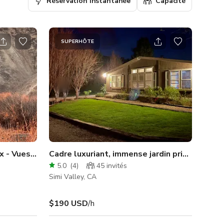
Réservation instantanée
Capacité
SUPERHÔTE
f
x - Vues incroyables - 3 maisons
Cadre luxuriant, immense jardin privé - et D
5.0
(
4
)
45
invités
Simi Valley, CA
$190 USD
/h