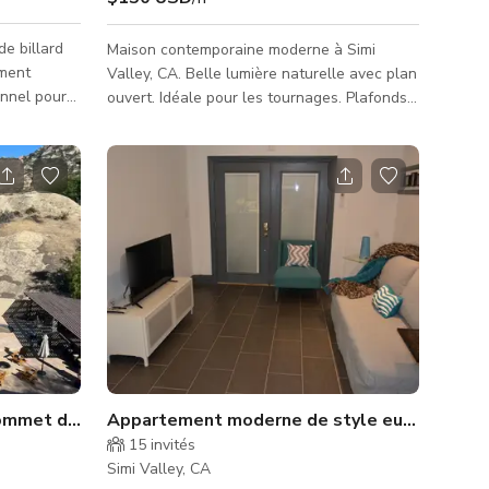
e billard
Maison contemporaine moderne à Simi
iment
Valley, CA. Belle lumière naturelle avec plan
onnel pour
ouvert. Idéale pour les tournages. Plafonds
caux et
hauts et superbe pelouse soignée avec
ique a déjà
jardin arrière.
ilms
nt un cadre
t créatifs.
phère
n cadre de
ibilités
 sommet de la montagne
Appartement moderne de style européen
15
invités
Simi Valley, CA