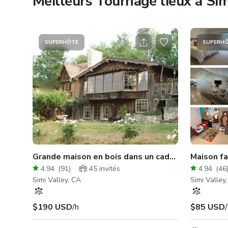
Meilleurs Tournage lieux à Sim
SUPERHÔTE
SUPERH
Grande maison en bois dans un cadre rustique
Maison fa
4.94
(
91
)
45
invités
4.94
(
46
Simi Valley, CA
Simi Valley
$190 USD
/h
$85 USD