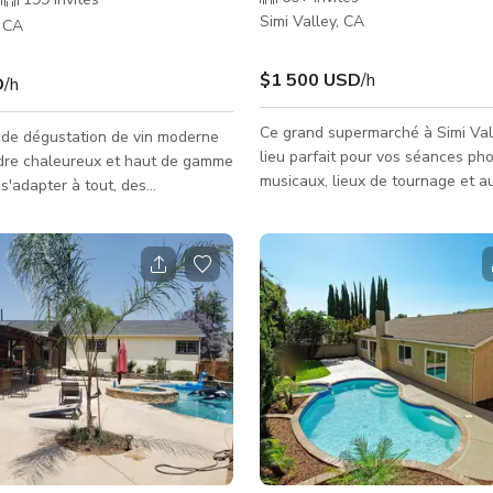
Simi Valley, CA
, CA
$1 500 USD
/h
D
/h
Ce grand supermarché à Simi Vall
 de dégustation de vin moderne
lieu parfait pour vos séances pho
adre chaleureux et haut de gamme
musicaux, lieux de tournage et a
s'adapter à tout, des
activités de production. ***Note : Les
ents intimes aux événements à
horaires peuvent varier, cependan
lle. La disposition flexible
est presque exclusivement réser
ne scène de performance
tournage en dehors des heures d
elle avec un son, une vidéo et un
ou les dimanches lorsque nous 
héâtral de qualité concert,
fermés.
onfigurations de sièges, de
ns de présentation, un salon
 plan d'étage ouvert spacieux
r le réseautage, les repas ou le d