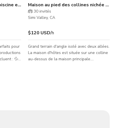
piscine en banlieue
Maison au pied des collines nichée dans The 
30
invités
Simi Valley, CA
$120 USD
/h
arfaits pour
Grand terrain d'angle isolé avec deux allées.
 productions
La maison d'hôtes est située sur une colline
au-dessus de la maison principale.
 Jardin
Beaucoup de sentiers sinueux, marches en
e 📸 Idéal
pierre et murs de jardin. La propriété
on de
possède plusieurs niveaux en terrasses, une
mpact 🅿️
grande cour plate et est luxuriante avec des
e rue calme
arbustes et des arbres matures qui créent
enu avec
des coins privés plus intimes. L'intérieur de
e Que
la maison principale comprend de spacieux
e l'eau, vo
salons et salles à manger, deux salles de
bain, trois chambres e