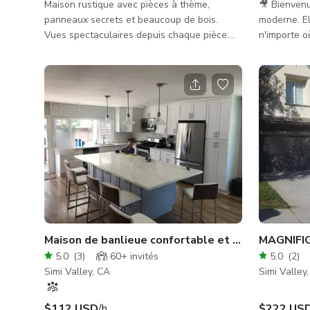
Maison rustique avec pièces à thème,
🎥 Bienvenu
panneaux secrets et beaucoup de bois.
moderne. El
Vues spectaculaires depuis chaque pièce.
n'importe o
Entièrement meublée avec des antiquités.
mélange de 
Panneau électrique modernisé. De
charme fami
nombreuses terrasses et balcons extérieurs.
parfait pour
l'équipe. LES PIÈCES INCLUENT : - Extérieur
de la maiso
jeux - Jardi
Salle de bai
bain des in
(jardin arri
Maison de banlieue confortable et agréable
MAGNIFI
5.0
(
3
)
60+
invités
5.0
(
2
)
Simi Valley, CA
Simi Valley
$112 USD
/h
$222 US