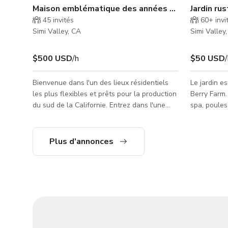
Maison emblématique des années 80 avec piscine, 
Jardin ru
45
invités
60+
invi
Simi Valley, CA
Simi Valley
$500 USD
/h
$50 USD
Bienvenue dans l'un des lieux résidentiels
Le jardin e
les plus flexibles et prêts pour la production
Berry Farm.
du sud de la Californie. Entrez dans l'une
spa, poule
des maisons de cinéma américaines les plus
thème weste
reconnaissables, un lieu résidentiel
montagnes,
polyvalent et cinématographique
d'amis (res
Plus d'annonces
magnifiquement restauré des années 1980
porche, con
avec des lignes épurées, une lumière
vieux de 10
naturelle chaleureuse et des intérieurs
avec toilett
flexibles pouvant facilement se transformer
foyer extéri
pour s'adapter à une large gamme de
de traction,
productions. Bien que la propriété soit con
voisin a un