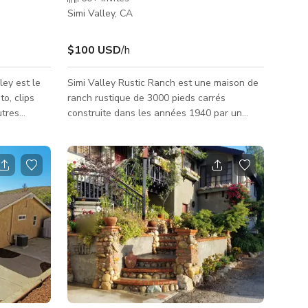
Simi Valley, CA
$100 USD
/h
ey est le
Simi Valley Rustic Ranch est une maison de
to, clips
ranch rustique de 3000 pieds carrés
utres
construite dans les années 1940 par un
producteur de films, située sur 4 acres. Peut
t, l'espace
servir de repaire de motards, de cow-boys,
vé au
de vignoble... idéal pour la photographie
'ouverture
fixe... Beaucoup d'espace pour garer les
sommes
voitures et camions de l'équipe !!