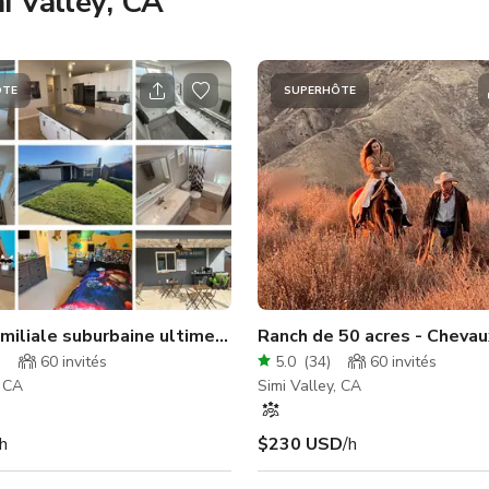
i Valley, CA
ÔTE
SUPERHÔTE
miliale suburbaine ultime : hauts plafonds, cuisine de che
Ranch de 50 acres - Chevau
)
60
invités
5.0
(
34
)
60
invités
, CA
Simi Valley, CA
/h
$230 USD
/h