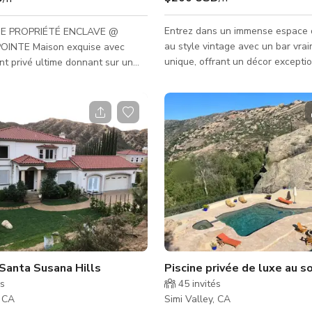
Entrez dans un immense espace d
E PROPRIÉTÉ ENCLAVE @
au style vintage avec un bar vra
OINTE Maison exquise avec
unique, offrant un décor excepti
t privé ultime donnant sur un
les productions vidéo, clips musi
rt avec vue sereine sur les
séances photo. Ce lieu emblémat
 Le charmant porche avant vous
été présenté dans de nombreux f
belle porte en verre biseauté et
hollywoodiens célèbres, en faisa
ison spectaculaire offrant un
très recherché par les cinéastes e
ux et ouvert avec cinq chambres
Que vous recherchiez une atmos
rande salle bonus) plus une
classique de billard vintage ou u
. La cuisine gastronomique
bar élégant, ce lieu offre des poss
omprend un grand îlot central,
infinies pour des visue
e travail en granit, des appareils
ox
Z
Santa Susana Hills
Piscine privée de luxe au
és
45
invités
, CA
Simi Valley, CA