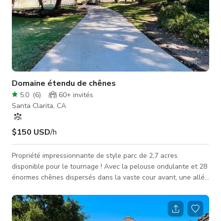
Domaine étendu de chênes
5.0
(
6
)
60+
invités
Santa Clarita, CA
$150 USD
/h
Propriété impressionnante de style parc de 2,7 acres
disponible pour le tournage ! Avec la pelouse ondulante et 28
énormes chênes dispersés dans la vaste cour avant, une allée
circulaire, un terrain de basket éclairé, une piscine, un spa, un
foyer extérieur/cheminée, un garage pour 6 voitures, une
grande zone de terre non aménagée à l'arrière de la propriété
parfaite pour le stationnement de l'équipe, et l'emplacement