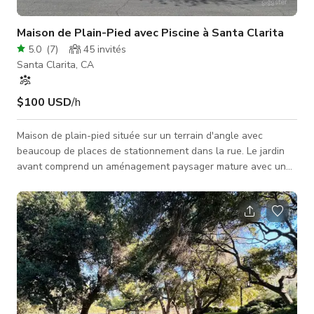
Maison de Plain-Pied avec Piscine à Santa Clarita
5.0
(
7
)
45
invités
Santa Clarita, CA
$100 USD
/h
Maison de plain-pied située sur un terrain d'angle avec
beaucoup de places de stationnement dans la rue. Le jardin
avant comprend un aménagement paysager mature avec un
grand palmier. Grande piscine dans le jardin arrière avec
jacuzzi et foyer extérieur. L'intérieur comprend de hauts
plafonds, beaucoup de lumière naturelle, un plan ouvert et
une cuisine spacieuse.