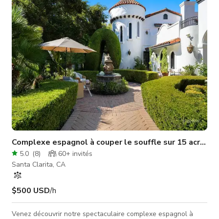
privé et calme à seulement 30 miles de Hollywood, cette pro
Complexe espagnol à couper le souffle sur 15 acres !
5.0
(
8
)
60+
invités
Santa Clarita, CA
$500 USD
/h
Venez découvrir notre spectaculaire complexe espagnol à