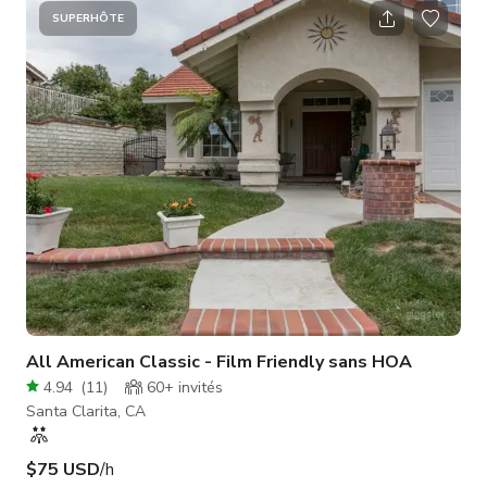
permet beaucoup d'espace dans la rue devant. 4 chambres, 4
SUPERHÔTE
salles de bains, grande salle TV/salle de jeux (salle de bain
complète attenante), bureau avec 2 bureaux, garage 2
voitures. Patio
All American Classic - Film Friendly sans HOA
4.94
(
11
)
60+
invités
Santa Clarita, CA
$75 USD
/h