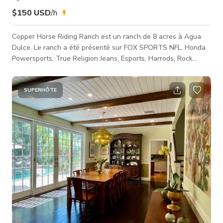
$150 USD
/h
Copper Horse Riding Ranch est un ranch de 8 acres à Agua
Dulce. Le ranch a été présenté sur FOX SPORTS NFL, Honda
Powersports, True Religion Jeans, Esports, Harrods, Rock
Revival, EPIX, Lifetime, Verticals, clips musicaux et plus encore.
Il y a de nombreuses options de décors incluant un saloon,
une ville western, un canyon privé, des chênes, une grange et
SUPERHÔTE
plus encore. Chevaux, bétail, accessoires et véhicules pour
prises de vue sont disponibles pour les besoins de production
et de tou