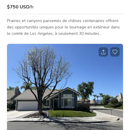
$750 USD
/h
Prairies et canyons parsemés de chênes centenaires offrent
des opportunités uniques pour le tournage en extérieur dans
le comté de Los Angeles, à seulement 30 minutes
d'Hollywood et des grands studios de cinéma. Le tarif
minimum est basé sur un tournage photo non commercial avec
une équipe/talent de 15 personnes ou moins pour une journée
de 10 heures. Veuillez vous renseigner pour les tarifs des
projets à plus grande envergure et inclure les détails suivants
concernant votre projet