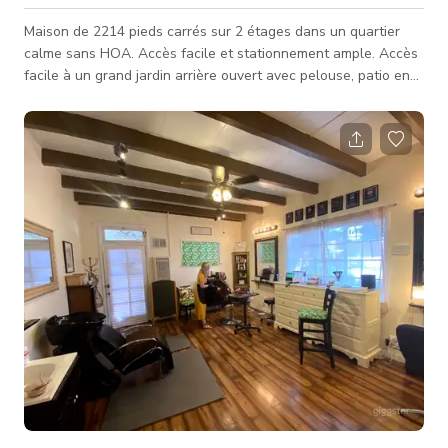
Maison de 2214 pieds carrés sur 2 étages dans un quartier
calme sans HOA. Accès facile et stationnement ample. Accès
facile à un grand jardin arrière ouvert avec pelouse, patio en
brique et béton, et barbecue intégré donnant sur une colline
paysagée accessible sans voisins directs à l'arrière. 3
chambres à l'étage (suite parentale, chambre d'amis et une
actuellement "bare bones"), 1 au rez-de-chaussée (convertie
en bureau). Entrée, salon et salle à manger avec hauts
plafonds et