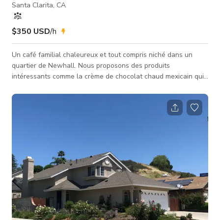
Santa Clarita, CA
$350 USD
/h
Un café familial chaleureux et tout compris niché dans un
quartier de Newhall. Nous proposons des produits
intéressants comme la crème de chocolat chaud mexicain qui
accompagne parfaitement le café Intelligentsia. Avec notre
pain perdu à la horchata, nous apportons une touche unique.
Nous sommes célèbres pour nos pancakes inoubliables,
parfaitement croustillants à l'extérieur et moelleux comme des
coussins à l'intérieur. Cet endroit offre une ambiance
accueillante et agréable. Un li