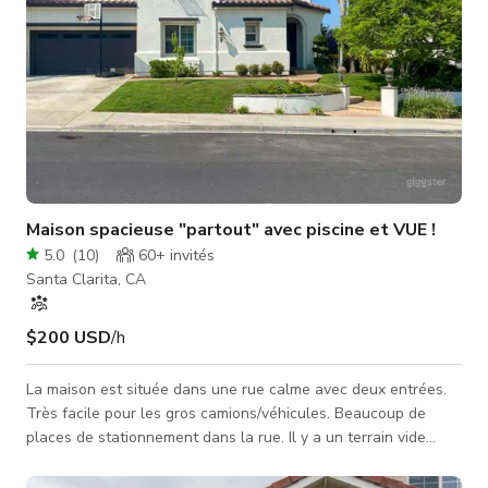
Maison spacieuse "partout" avec piscine et VUE !
5.0
(
10
)
60+
invités
Santa Clarita, CA
$200 USD
/h
La maison est située dans une rue calme avec deux entrées.
Très facile pour les gros camions/véhicules. Beaucoup de
places de stationnement dans la rue. Il y a un terrain vide
(environ la largeur de 3 maisons) en face. Bien que le terrain
lui-même ne puisse pas être utilisé pour le stationnement, il