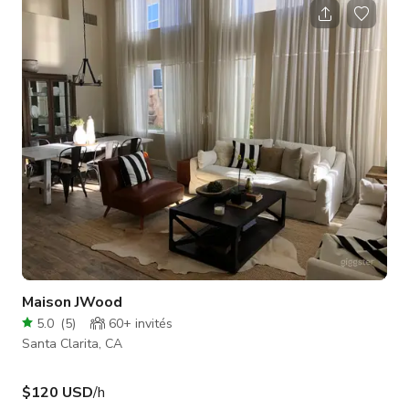
jardin polyvalent avec bar, pergola formelle, foyer en verre et
de nombreux sièges. Cette maison Las Brisas est lumineuse
avec des couleurs neutres partout - parfaite pour tous les
besoins d'éclairage. Elle dispose �
Maison JWood
5.0
(
5
)
60+
invités
Santa Clarita, CA
$120 USD
/h