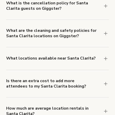
What is the cancellation policy for Santa
Clarita guests on Giggster?
Refund options vary, based on when the booking
is canceled.
Learn more about Giggster's
cancellation and refund policy
.
What are the cleaning and safety policies for
Santa Clarita locations on Giggster?
Now more than ever, your health and safety is our
number one priority. We've outlined specific
health and safety requirements for both hosts
What locations available near Santa Clarita?
and guests.
Learn more about Giggster's COVID-
You'll find up to 42 different types of locations in
19 Health & Safety Measures
.
Santa Clarita. Just start a search at
giggster.com
and narrow things down with the 'Filter' option.
Is there an extra cost to add more
attendees to my Santa Clarita booking?
Yes. Pricing tiers are based on group size. For
example, if you booked a space for a group of 1-5
for $3 000 USD/hr, the price per person is $600
How much are average location rentals in
Santa Clarita?
USD/hr. Each additional person would increase