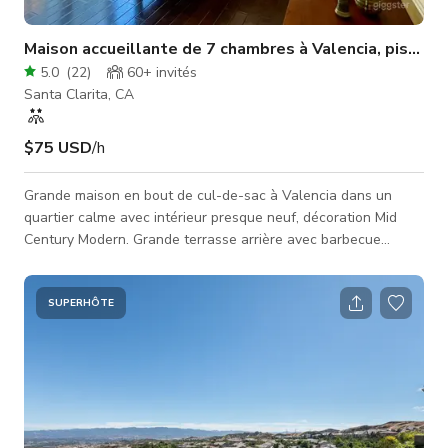
Maison accueillante de 7 chambres à Valencia, piscine
5.0
(
22
)
60+
invités
Santa Clarita, CA
$75 USD
/h
Grande maison en bout de cul-de-sac à Valencia dans un
quartier calme avec intérieur presque neuf, décoration Mid
Century Modern. Grande terrasse arrière avec barbecue
intégré et cheminée extérieure indépendante donnant sur une
vue dégagée orientée ouest sur la vallée de Santa Clarita et
les montagnes. Piscine Pebble tech entourée d'un
SUPERHÔTE
aménagement paysager tropical, palapa au toit de chaume et
bar. Les installations de soutien à proximité comprennent :
Club-house HOA, parcs et �