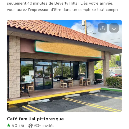
seulement 40 minutes de Beverly Hills ! Dès votre arrivée,
vous aurez l'impression d'être dans un complexe tout compris
au Mexique. La propriété s'étend sur 15 acres avec une
capacité de stationnement pour plus de 100 voitures. La
propriété offre d'innombrables décors pour des productions,
cérémonies et réceptions. La propriété elle-même fait environ
9200 pieds carrés avec 8 chambres et 9 salles de bains.
L'intérieur est
Café familial pittoresque
5.0
(
5
)
60+
invités