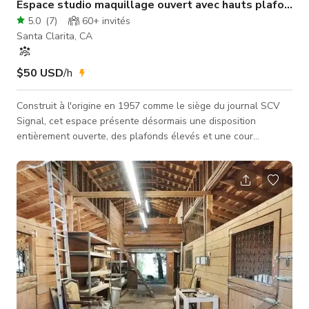
Espace studio maquillage ouvert avec hauts plafonds
5.0
(
7
)
60+
invités
Santa Clarita, CA
$50 USD
/h
Construit à l'origine en 1957 comme le siège du journal SCV
Signal, cet espace présente désormais une disposition
entièrement ouverte, des plafonds élevés et une cour
magnifique. C'est un studio de coiffure et maquillage très
ouvert et propre à ce jour. Il est EXCELLENT pour les séances
photo, vidéos, etc. Grand parking à côté du salon et
stationnement dans la rue. Dispose également du Lexen
comme voisin arrière pour les séjours prolongés. De nombreux
restaurants et cafés sont