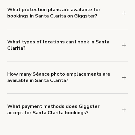
Comprehensive Liability and Property Damage
insurance with liability coverage of no less than
What protection plans are available for
bookings in Santa Clarita on Giggster?
$1,000,000.
Giggster offers Damage Protection coverage that
you can add to a booking at checkout.
Learn more
about Giggster's Damage Protection coverage.
What types of locations can I book in Santa
Clarita?
You can choose from 42 types! Just search for
locations in Santa Clarita at
giggster.com
, then
click 'Filters' to look for something specific.
How many Séance photo emplacements are
available in Santa Clarita?
Right now, there are 176 Séance photo
emplacements available in Santa Clarita.
What payment methods does Giggster
accept for Santa Clarita bookings?
You can pay for your booking with a credit card, or
with ACH or wire transfer for bookings over $4k.