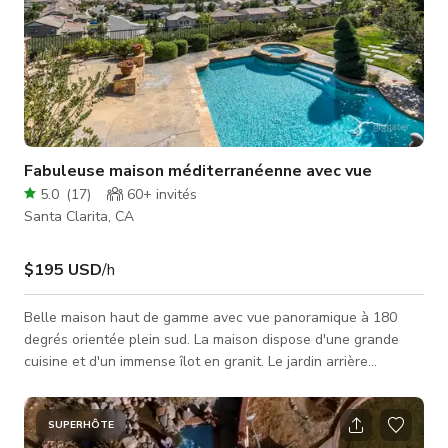
Fabuleuse maison méditerranéenne avec vue
5.0
(
17
)
60+
invités
Santa Clarita, CA
$195 USD
/h
Belle maison haut de gamme avec vue panoramique à 180
degrés orientée plein sud. La maison dispose d'une grande
cuisine et d'un immense îlot en granit. Le jardin arrière
comprend une piscine, un toboggan en béton, un barbecue,
une cheminée, un spa et un espace barbecue. Excellente
disposition intérieure et extérieure pour le tournage avec des
SUPERHÔTE