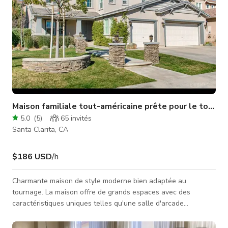
Maison familiale tout-américaine prête pour le tourna
5.0
(
5
)
65
invités
Santa Clarita, CA
$186 USD
/h
Charmante maison de style moderne bien adaptée au
tournage. La maison offre de grands espaces avec des
caractéristiques uniques telles qu'une salle d'arcade
classique, une salle à manger formelle, une salle à manger
décontractée, une grande cuisine, une bibliothèque et un