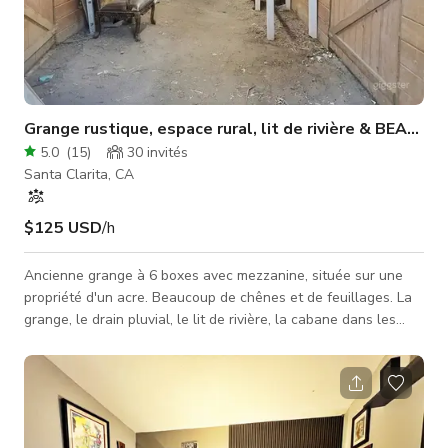
Grange rustique, espace rural, lit de rivière & BEAUCO
5.0
(
15
)
30
invités
Santa Clarita, CA
$125 USD
/h
Ancienne grange à 6 boxes avec mezzanine, située sur une
propriété d'un acre. Beaucoup de chênes et de feuillages. La
grange, le drain pluvial, le lit de rivière, la cabane dans les
arbres, les arbres fruitiers, la maison de piscine, le bar et la
structure de jeu sont tous des équipements disponibles.