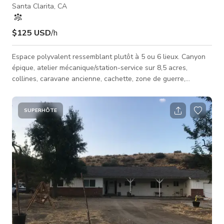
Santa Clarita, CA
$125 USD
/h
Espace polyvalent ressemblant plutôt à 5 ou 6 lieux. Canyon
épique, atelier mécanique/station-service sur 8,5 acres,
collines, caravane ancienne, cachette, zone de guerre,
militaire, espaces ouverts, vieilles voitures, lit de rivière
asséché, salle verte ou appartement de célibataire
Conteneurs d'expédition, comme au Mexique, Afghanistan, Far
SUPERHÔTE
West, plusieurs décors avec une haute valeur de production
présents. "La polyvalence et la beauté brute de l'espace
offrent un décor épousto