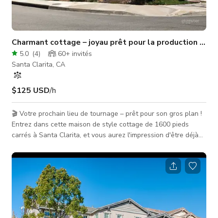
Charmant cottage – joyau prêt pour la production à San
5.0
(
4
)
60+
invités
Santa Clarita, CA
$125 USD
/h
🎬 Votre prochain lieu de tournage – prêt pour son gros plan !
Entrez dans cette maison de style cottage de 1600 pieds
carrés à Santa Clarita, et vous aurez l'impression d'être déjà
sur le plateau. Nichée dans une rue calme (avec peu de trafic
automobile/aérien), c'est le parfait mélange de charme cosy et
de praticité pour la production. 🌟 Points forts qui captivent la
scène : Multiples décors : salon, salle à manger, cuisine + coin
repas, bar de cuisine, garage, pergola,