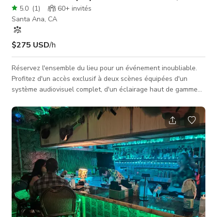
5.0
(
1
)
60+
invités
Santa Ana, CA
$275 USD
/h
Réservez l'ensemble du lieu pour un événement inoubliable.
Profitez d'un accès exclusif à deux scènes équipées d'un
système audiovisuel complet, d'un éclairage haut de gamme
et d'un fantastique système de sonorisation — parfait pour les
performances en direct, les fêtes ou les spectacles privés. Le
lieu comprend également : Un bar complet : avec du bois
rustique et une ambiance accueillante. Un patio spacieux :
avec des cabines en briques intégrées, offrant un endroit
charmant