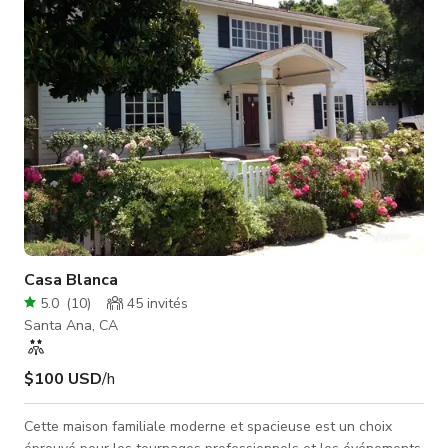
pour des fêtes, anniversaires, quincenaires, célébra
Casa Blanca
5.0
(
10
)
45
invités
Santa Ana, CA
$100 USD
/h
Cette maison familiale moderne et spacieuse est un choix