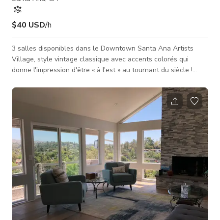
$40 USD
/h
3 salles disponibles dans le Downtown Santa Ana Artists
Village, style vintage classique avec accents colorés qui
donne l'impression d'être « à l'est » au tournant du siècle !
Espaces de studio polyvalents idéaux pour cours, répétitions
et leçons de piano, faisant de cet endroit un choix flexible
pour une gamme d'activités artistiques avec un parking à
proximité, à quelques pas de l'académie. Facilement
accessible par ses portes doubles en bois emblématiques à
côté du restaura