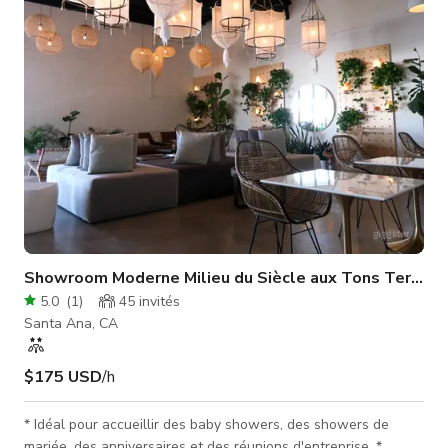
événement. Le bâtiment fait environ 10000 pieds carrés avec
3 vendeurs de
Showroom Moderne Milieu du Siècle aux Tons Terreux
5.0
(
1
)
45
invités
Santa Ana, CA
$175 USD
/h
* Idéal pour accueillir des baby showers, des showers de
mariée, des anniversaires et des réunions d'entreprise. *