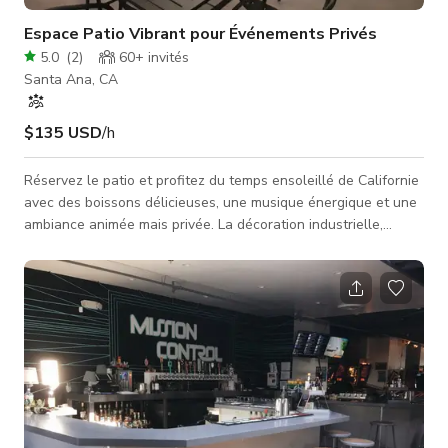
Espace Patio Vibrant pour Événements Privés
5.0
(
2
)
60+
invités
Santa Ana, CA
$135 USD
/h
Réservez le patio et profitez du temps ensoleillé de Californie
avec des boissons délicieuses, une musique énergique et une
ambiance animée mais privée. La décoration industrielle,
complétée par des milliers d'ampoules lumineuses, crée une
ambiance à la fois stimulante et intime. Cet espace extérieur
unique est parfait pour les anniversaires, les enterrements de
vie de jeune fille ou de garçon, les études bibliques ou les
services religieux, offrant l'endroit idéal pour se déten