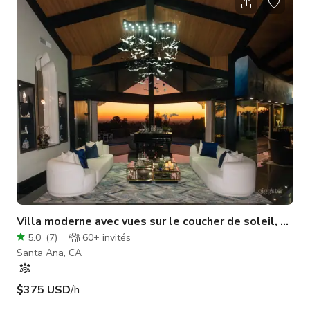
boutiques éphémères et plus encore ! Situé au centre du
comté d'Orange, juste en face du centre commercial Main
Place (près des autoroutes 5 et 22). C'est vraiment un espace
polyvalent. Le rez-
Villa moderne avec vues sur le coucher de soleil, pisci
5.0
(
7
)
60+
invités
Santa Ana, CA
$375 USD
/h