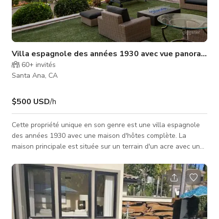
Villa espagnole des années 1930 avec vue panoramique 
60+
invités
Santa Ana, CA
$500 USD
/h
Cette propriété unique en son genre est une villa espagnole
des années 1930 avec une maison d'hôtes complète. La
maison principale est située sur un terrain d'un acre avec une
vue panoramique incroyable à 180° sur Newport Beach, l'île
Catalina jusqu'à Palos Verdes. Les portails électriques
s'ouvrent sur une longue allée offrant un grand parking
pouvant accueillir jusqu'à 15 véhicules. La maison et la
propriété sont en parfait état.