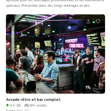
éprouvé pour les tournages professionnels et les événements
spéciaux. Présentée dans des longs métrages et des
publicités, Casa Blanca offre des décors intérieurs et
extérieurs époustouflants ainsi que des espaces à concept
ouvert facilitant le tournage et les grandes équipes. Casa
Blanca a également été le lieu de souvenirs inoubliables tels
que des mariages extravagants, des douches nuptiales, des
fêtes d'anniversaire
Arcade rétro et bar complet
4.5
(
6
)
60+
invités
Santa Ana, CA