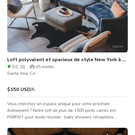
Loft polyvalent et spacieux de style New York à OC
5.0
(
5
)
45
invités
Santa Ana, CA
$150 USD
/h
Vous cherchez un espace unique pour votre prochain
événement ? Notre loft de plus de 1500 pieds carrés est
PARFAIT pour toute réunion : baby showers, réceptions,
expositions d'art, anniversaires, événements sportifs, fêtes de
bureau, ateliers, événements de marketing réseau, séminaires,