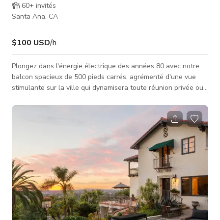
60+
invités
Santa Ana, CA
$100 USD
/h
Plongez dans l'énergie électrique des années 80 avec notre
balcon spacieux de 500 pieds carrés, agrémenté d'une vue
stimulante sur la ville qui dynamisera toute réunion privée ou
célébration. Ce lieu de location unique marie l'essence
vibrante d'un bar d'arcade rétro avec la sophistication
contemporaine des espaces urbains extérieurs, créant un
environnement débordant de caractère et de charme. En
entrant dans ce voyage dans le temps, l'espace s'ouvre pour
révéler une gamme de