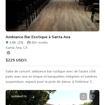
Ambiance Bar Exotique à Santa Ana
4.86
(
19
)
60+
invités
Santa Ana, CA
$225 USD
/h
Salle de concert, ambiance bar rustique avec de l'autre côté,
patio avec mur en brique et banquettes intégrées et lumières
suspendues, espace pour la piste de danse, à l'intérieur 2
scènes avec système de son et éclairage de scène, table de
billard, jeu de sacs de haricots, salle privée, grand écran et
projecteurs pour réunion d'affaires, diaporama, etc. Idéal pour
SUPERHÔTE
film ou clip musical ainsi que pour réunions. Nous le louons