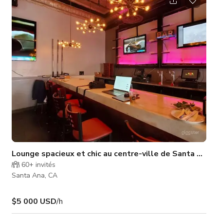
dans cette explosion de couleurs et de créativité, et soyez
accueilli par une esthétique épurée et des arômes alléchants.
Nos murs intérieurs en briques blanches servent de toile de
fond à un
Lounge spacieux et chic au centre-ville de Santa Ana
60+
invités
Santa Ana, CA
$5 000 USD
/h