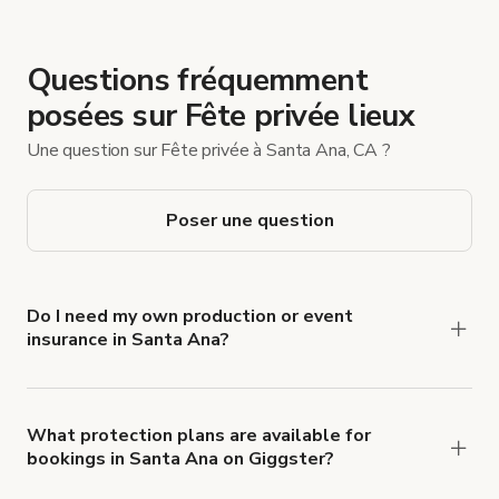
Questions fréquemment
posées sur Fête privée lieux
Une question sur Fête privée à Santa Ana, CA ?
Poser une question
Do I need my own production or event
insurance in Santa Ana?
Yes. All renters are required to carry
Comprehensive Liability and Property Damage
insurance with liability coverage of no less than
What protection plans are available for
bookings in Santa Ana on Giggster?
$1,000,000.
Giggster offers Damage Protection coverage that