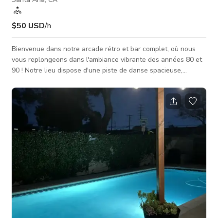
$50 USD
/h
Bienvenue dans notre arcade rétro et bar complet, où nous
vous replongeons dans l'ambiance vibrante des années 80 et
90 ! Notre lieu dispose d'une piste de danse spacieuse,
équipée d'un système sonore de premier ordre, d'un P.A., d'un
projecteur et de plusieurs téléviseurs, créant une expérience
de divertissement immersive. Sortez et découvrez notre patio
privé, parfait pour ceux qui recherchent un peu d'air frais ou
une conversation intime. Capturez des souvenirs amusants
avec des a