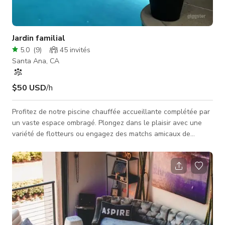
Jardin familial
5.0
(
9
)
45
invités
Santa Ana, CA
$50 USD
/h
Profitez de notre piscine chauffée accueillante complétée par
un vaste espace ombragé. Plongez dans le plaisir avec une
variété de flotteurs ou engagez des matchs amicaux de
basket-ball ou de volley-ball avec vos proches. Imprégnez-
vous de divertissement avec notre enceinte Bluetooth,
détendez-vous dans le généreux espace de détente du patio
équipé d'une télévision, et rassemblez-vous autour du foyer
chaleureux. Profitez d'une atmosphère harmonieuse avec des
voisins accommodants