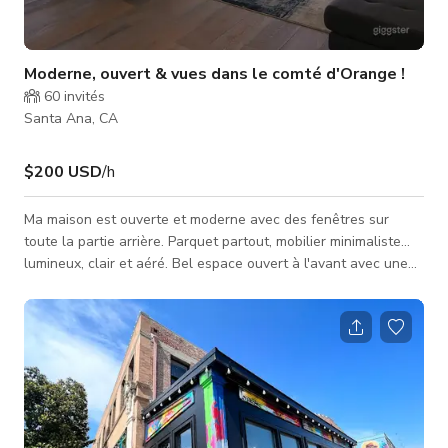
Moderne, ouvert & vues dans le comté d'Orange !
60
invités
Santa Ana, CA
$200 USD
/h
Ma maison est ouverte et moderne avec des fenêtres sur
toute la partie arrière. Parquet partout, mobilier minimaliste...
lumineux, clair et aéré. Bel espace ouvert à l'avant avec une
grande zone arrière pouvant être transformée en tout ce que
vous pouvez imaginer. Je suis ouvert à la construction et aux
changements dans la limite du raisonnable et j'aimerais
partager mon espace de cette manière. Les vues sont
incroyables et la maison est proche de Disney, de la plage et
du centre de co