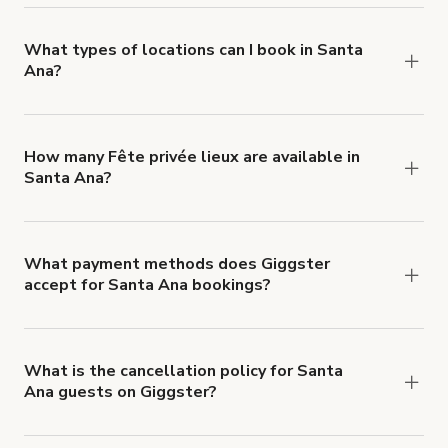
you can add to a booking at checkout.
Learn more
about Giggster's Damage Protection coverage.
What types of locations can I book in Santa
Ana?
You can choose from 42 types! Just search for
locations in Santa Ana at
giggster.com
, then click
'Filters' to look for something specific.
How many Fête privée lieux are available in
Santa Ana?
Right now, there are 22 Fête privée lieux
available in Santa Ana.
What payment methods does Giggster
accept for Santa Ana bookings?
You can pay for your booking with a credit card, or
with ACH or wire transfer for bookings over $4k.
What is the cancellation policy for Santa
Ana guests on Giggster?
Refund options vary, based on when the booking