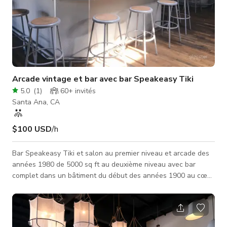
Arcade vintage et bar avec bar Speakeasy Tiki
5.0
(
1
)
60+
invités
Santa Ana, CA
$100 USD
/h
Bar Speakeasy Tiki et salon au premier niveau et arcade des
années 1980 de 5000 sq ft au deuxième niveau avec bar
complet dans un bâtiment du début des années 1900 au cœur
du centre-ville de Santa Ana. Murs en briques intérieurs avec
plafonds à poutres apparentes, puits de lumière au plafond et
balcon/terrasse au deuxième étage. Nous serions ravis
d'accueillir votre séance photo ou vidéo, rassemblement ou