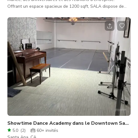
Offrant un espace spacieux de 1200 sqft, SALA dispose de
plusieurs zones de sièges de style lounge magnifiquement
conçues avec une esthétique moderne milieu de siècle aux
tons terreux. Son plafond cathédrale confère une sensation
d'ouverture et de grandeur. * Situé commodément dans un
complexe de bureaux près de South Coast Plaza et de
l'autoroute 55, SALA offre un emp
Showtime Dance Academy dans le Downtown Santa A
5.0
(
2
)
60+
invités
Santa Ana, CA