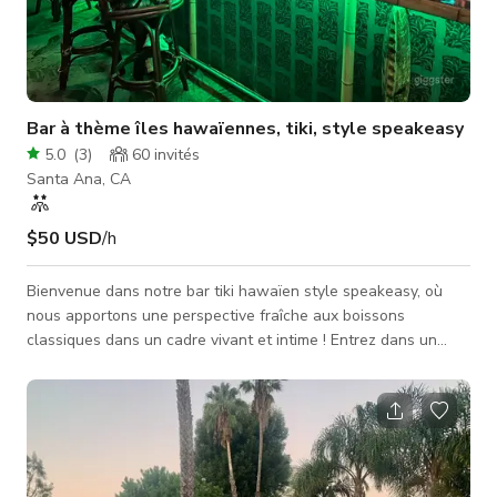
Bar à thème îles hawaïennes, tiki, style speakeasy
5.0
(
3
)
60
invités
Santa Ana, CA
$50 USD
/h
Bienvenue dans notre bar tiki hawaïen style speakeasy, où
nous apportons une perspective fraîche aux boissons
classiques dans un cadre vivant et intime ! Entrez dans un
monde de délices tropicaux alors que nous donnons notre
propre touche unique aux cocktails traditionnels. Que vous
souhaitiez vous installer au bar accueillant, vous détendre à
nos tables confortables, ou vous relaxer dans notre vaste
salon, nous proposons différentes options d'assise pour
répondre à vos préférences. P