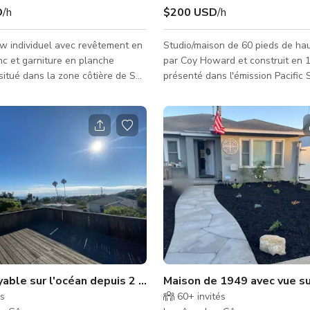
D
/h
$200 USD
/h
w individuel avec revêtement en
Studio/maison de 60 pieds de ha
nc et garniture en planche
par Coy Howard et construit en 
situé dans la zone côtière de San
présenté dans l'émission Pacific 
truit en 1924, tout le bois
t les garnitures ont été restaurés
er leur beauté originale. À
inutes de Rancho Palos Verdes,
 White Point, de la cloche
es sites de missiles Nike, du port
es et de la marina Cabrillo. La
a une disposition simple. Allée en
une voit
yable sur l'océan depuis 2 terrasses extérieures
Maison de 1949 avec vue su
és
60+
invités