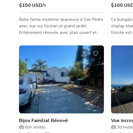
$150 USD
/h
$100 US
Belle ferme moderne spacieuse à San Pedro
Ce bungalo
avec vue sur l'océan et grand jardin.
shiplap bla
Entièrement rénovée avec plan ouvert et
foncée est 
vue complète sur l'île Catalina. Parfaite pour
Pedro. Cons
publicités, films, clips musicaux, etc.
extérieur e
pour conserv
quelques m
de la plage
coréenne, d
de Los Angel
cour avant 
béton pour 
Bijou Familial Rénové
Vue incro
60+
invités
30
invit