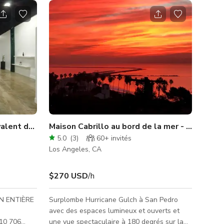
age
valent de 3000 sqft
Maison Cabrillo au bord de la mer - Lumineus
5.0
(
3
)
60+
invités
Los Angeles, CA
$270 USD
/h
ON ENTIÈRE
Surplombe Hurricane Gulch à San Pedro
avec des espaces lumineux et ouverts et
10 706
une vue spectaculaire à 180 degrés sur la