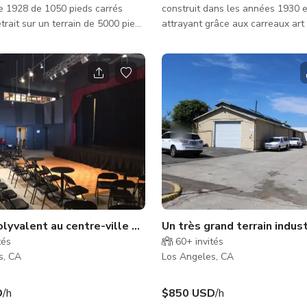
e 1928 de 1050 pieds carrés
construit dans les années 1930 e
etrait sur un terrain de 5000 pieds
attrayant grâce aux carreaux art
rez dans une salle à manger et
autres touches. L'intérieur est p
uverts. Deux chambres situées
mais visuellement intéressant gr
 dans un couloir. Cuisine ouverte
murs en briques anciennes, un p
 avec tous les appareils en acier
bois courbé avec poutres appare
 Parquets en bois foncé dans le
exposition changeante d'art con
mes de vinyle plus claires dans
culturel. Le sol est de plain-pied 
es. Cadre cosy avec une
accessible en fauteuil roulant. Il
d'inspiration moderne. Le jardin
salle de bain accessible ADA. L'avant de la
au patio couver
salle est lumineux et accueillant
ulveda
lyvalent au centre-ville de San Pedro
Un très grand terrain indus
tés
60+
invités
s, CA
Los Angeles, CA
D
/h
$850 USD
/h