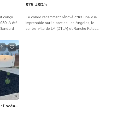
$75 USD
/h
ut conçu
Ce condo récemment rénové offre une vue
1980. A été
imprenable sur le port de Los Angeles, le
Standard.
centre-ville de LA (DTLA) et Rancho Palos
Verdes (RPV). Conçu avec une élégance
moderne et des finitions haut de gamme, il
est parfait pour les tournages commerciaux,
les publicités imprimées et les productions
cinématographiques. Que vous filmiez une
campagne lifestyle, un projet commercial ou
du contenu d'influenceur, cet espace est
idéal pour vos besoins.
r l'océan près des sites historiques