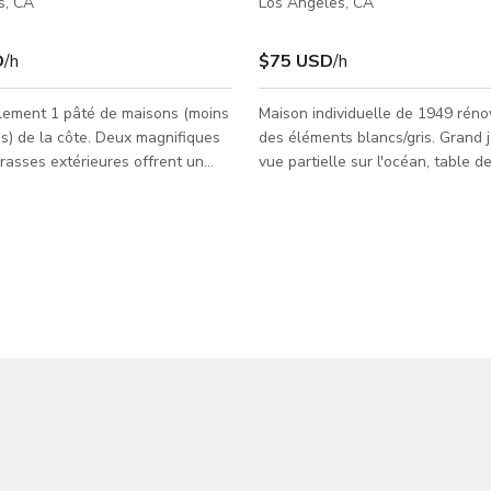
s, CA
Los Angeles, CA
D
/h
$75 USD
/h
ulement 1 pâté de maisons (moins
Maison individuelle de 1949 rén
s) de la côte. Deux magnifiques
des éléments blancs/gris. Grand 
rasses extérieures offrent un
vue partielle sur l'océan, table d
t idéal pour des séances photo
nique, foyer extérieur et guirland
ec vue sur l'océan ainsi que le
lumineuses. Cour avant avec vue 
able coucher de soleil californien.
phare. À 6 maisons du fort MacA
es sur Catalina. Salles de bains
reservation, aujourd'hui parc scé
t disponibles à l'intérieur de la
Korean Bell (lieu de tournage bi
king disponible. Palmiers sur la
t en vue. Ouvert à de
 idées. Pas d'équipement lourd.
se pr