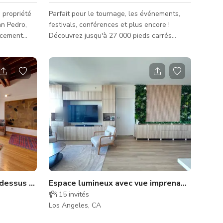
 propriété
Parfait pour le tournage, les événements,
an Pedro,
festivals, conférences et plus encore !
acement
Découvrez jusqu'à 27 000 pieds carrés
tockage pour
d'espace adaptable dans un entrepôt
propriété
magnifiquement rénové datant de 110 ans.
n lot sans
Le lieu dispose de plafonds à fermes
on et 5
ouvertes impressionnants s'élevant à 25
s lots
pieds, offrant une vue imprenable sur
lement
l'océan Pacifique et le phare historique de
Point Fermin. Les invités bénéficieront d'un
parking gratuit et d'un accès à une salle de
conférence privée, avec la possibi
dessus du canal principal de navigation
Espace lumineux avec vue imprenable sur la l
15
invités
Los Angeles, CA