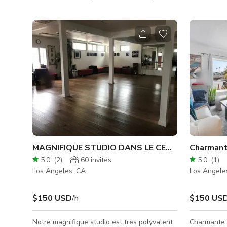
papiers peints vintage, éclairage d'époque
les demande
et accessoires de salle de bain. Située près
les séances
de Port O' call et du centre-ville.
directemen
Représentant sur site requis pour les
vision. Vou
étudiants
soleil le ma
le soir. Cie
coucher du 
belle combi
pouvant êtr
MAGNIFIQUE STUDIO DANS LE CENTRE DE SAN 
Charmant
5.0
(
2
)
60
invités
5.0
(
1
)
Los Angeles, CA
Los Angele
$150 USD
/h
$150 US
Notre magnifique studio est très polyvalent
Charmante r