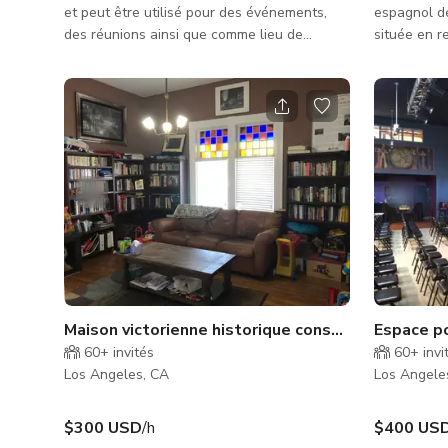
et peut être utilisé pour des événements,
espagnol d
des réunions ainsi que comme lieu de
située en r
tournage. Cuisine et salle de bain toutes
carrés. Ent
neuves.
un salon o
sur le côté
mise à jour
inoxydable.
salon et la
les chambr
décoration 
offre un be
Maison victorienne historique construite par Sep
Espace po
60+
invités
60+
invi
Los Angeles, CA
Los Angele
$300 USD
/h
$400 US