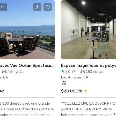
ÔTE
 avec Vue Océan Spectaculaire / Site de Demande en Mari
Espace magnifique et poly
45
invités
5.0
(
7
)
150
invités
s, CA
Los Angeles, CA
D
/h
$20 USD
/h
à 180 degrés avec une grande
**VEUILLEZ LIRE LA DESCRIPTI
éale pour les fêtes d'anniversaire
AVANT DE RÉSERVER** Visite
rsaire de mariage, les douches,
hebdomadaire sur rendez-vous 3