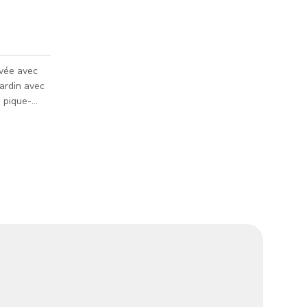
ovée avec
jardin avec
e pique-
es
sur le
rthur upper
nique
en connu)