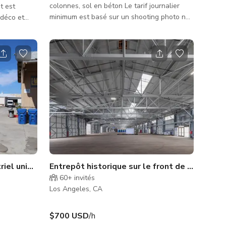
colonnes, sol en béton Le tarif journalier
t est
minimum est basé sur un shooting photo non
 déco et
commercial avec une équipe/talent de 15
lus moderne,
personnes ou moins pour une journée de 10
âce aux
heures. Veuillez vous renseigner pour les
lafond en
tarifs des projets à plus grande envergure et
ntes, et une
inclure les détails suivants concernant votre
temporain et
projet. Nom du projet : Dates nécessaires :
et
Objet du projet : Taille de l'équipe/talent :
 y a une
Heures nécessaires : Zones nécessaires : In
triel unique et entrepôt
Entrepôt historique sur le front de mer
60+
invités
Los Angeles, CA
$700 USD
/h