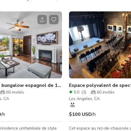
s en mariage, les réunions et
8043. Espace créatif polyvalent 24/7 au
 photo. L'île de Catalina est
cœur de San Pedro - 3000 sqft Espace
t en face dans votre champ de
créatif 1 ARRÊT – un espace créa
s pouvez observer le lever du
et polyvalent avec de hauts plaf
tin ainsi que le coucher du soleil
parfait pour les séances photo, 
ls magnifiques et colorés au
réunions, journées de contenu et
soleil. Nous disposons d'une
événements intimes. Situé à un c
naison de mobilier de terrasse
au croisement de 7th & Pacific, 
e utilisé. Nous s
bénéficie d'un fort passage piéto
d'une lumi�
PEDRO
 bungalow espagnol de 1928
Espace polyvalent de spec
60
invités
5.0
(
3
)
60
invités
s, CA
Los Angeles, CA
D
/h
$100 USD
/h
ésidence unifamiliale de style
Cet espace au rez-de-chaussée 