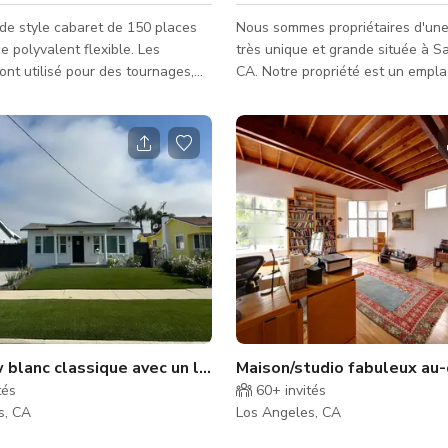
de style cabaret de 150 places
Nous sommes propriétaires d'une
e polyvalent flexible. Les
très unique et grande située à S
'ont utilisé pour des tournages,
CA. Notre propriété est un empl
ons, performances de danse,
parfait pour le tournage ou le s
unions, expositions d'art, collectes
des productions de tournage. La 
êtes, concerts, pièces de théâtre
est en fait composée de 2 lots, u
es tarifs de location
structures, l'autre avec une mais
on le type d'événement et ses
entrepôts individuels. Ce sont de
Les contrats de location peuvent
connectés. La propriété est idéa
ilisation du projecteur et de
située près de l'autoroute 110.
 scène, du moniteur téléviseur à
blanc classique avec un look épuré
Maison/studio fabuleux au-
tés
60+
invités
s, CA
Los Angeles, CA