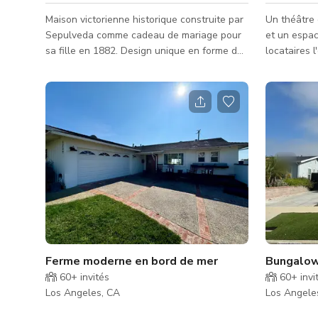
Maison victorienne historique construite par
Un théâtre 
Sepulveda comme cadeau de mariage pour
et un espac
sa fille en 1882. Design unique en forme de
locataires l
'croix'. Beaucoup de caractéristiques
présentati
originales comme la quincaillerie des portes,
récitals, ré
d'anciennes lampes à gaz suspendues au
de fonds, f
plafond (converties à l'électricité), et des
et même comme loge. L
vitraux. Balcons à l'étage sur 2 côtés de la
varient sel
maison, une véranda enveloppante à l'avant
exigences. 
et une véranda arrière avec une table et un
inclure l'ut
canapé. Un cabanon dans le jardin reflète
l'écran sur
les caractéris
écran pla
Ferme moderne en bord de mer
Bungalow 
60+
invités
60+
invi
Los Angeles, CA
Los Angele