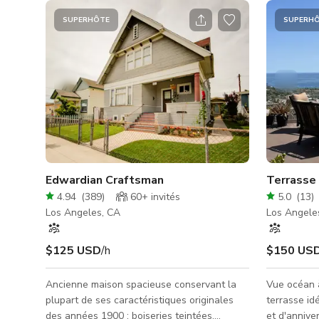
SUPERHÔTE
SUPERH
Edwardian Craftsman
Terrasse
4.94
(
389
)
60+
invités
5.0
(
13
)
Los Angeles, CA
Los Angele
$125 USD
/h
$150 US
Ancienne maison spacieuse conservant la
Vue océan 
plupart de ses caractéristiques originales
terrasse id
des années 1900 ; boiseries teintées,
et d'annive