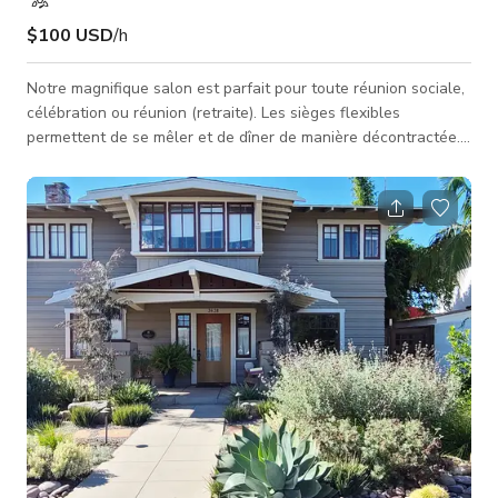
$100 USD
/h
Notre magnifique salon est parfait pour toute réunion sociale,
célébration ou réunion (retraite). Les sièges flexibles
permettent de se mêler et de dîner de manière décontractée.
Caractéristiques de l'espace : - WiFi - Cuisine : réfrigérateur,
mini-frigo, four, plaque de cuisson, lave-vaisselle, évier, grand
îlot, tabourets de bar - 2 téléviseurs HD de 50" - Salle de
conférence : grande table, 8 chaises pivotantes, téléviseur HD
de 60" (HDMI & USB) - Éclairage d'accent déc