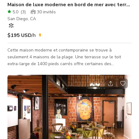
Maison de luxe moderne en bord de mer avec terrasse s
5.0
(
3
)
30
invités
San Diego, CA
$195 USD
/h
Cette maison moderne et contemporaine se trouve à
seulement 4 maisons de la plage. Une terrasse sur le toit
extra-large de 1400 pieds carrés offre certaines des
meilleures vues de La Jolla, avec des sièges ultra-
confortables, des chaises longues, un jacuzzi privé et une
piscine privée. Le 2e étage présente un salon spacieux et
luxueux avec vue sur l'océan et le coucher de soleil,
comprenant une grande cheminée, une télévision à écran plat
de 90 pouces et de nombreux sièges confort