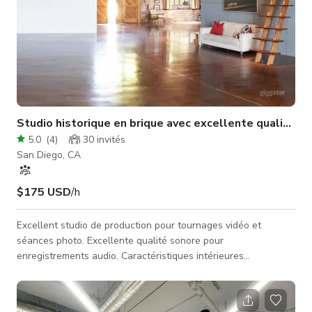
Studio historique en brique avec excellente qualité au
5.0
(
4
)
30
invités
San Diego, CA
$175 USD
/h
Excellent studio de production pour tournages vidéo et
séances photo. Excellente qualité sonore pour
enregistrements audio. Caractéristiques intérieures
comprennent des plafonds de 18 pieds plus beaucoup de
lumière naturelle (contrôlable) plus occultation totale. Grand
espace principal de tournage dégagé. Puissance suffisante,