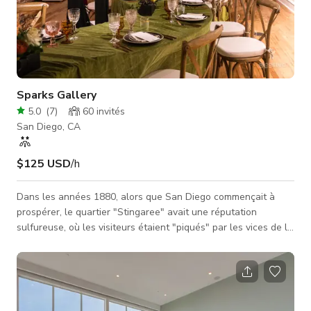
Sparks Gallery
5.0
(
7
)
60
invités
San Diego, CA
$125 USD
/h
Dans les années 1880, alors que San Diego commençait à
prospérer, le quartier "Stingaree" avait une réputation
sulfureuse, où les visiteurs étaient "piqués" par les vices de la
région aussi sûrement que par les raies dans la baie voisine.
Juste de l'autre côté de la rue, le shérif Wyatt Earp fréquentait
le Tivoli Bar, observant la ville grandir et s'affirmer. En 1924,
notre bâtiment historique a été érigé pour répondre à un
besoin : l'utilité. Pendant près d'un siècle, n