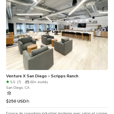
climatisation/chauffage contrôlés, système stéréo, réseau
sans fil, cuisine complète, espaces clients intérieurs et
extérieurs confortables. Le bâtimen
Venture X San Diego – Scripps Ranch
5.0
(
7
)
60+
invités
San Diego, CA
$250 USD
/h
Espace de coworking industriel moderne avec salon et cuisine