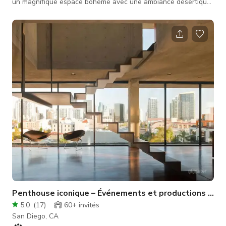
un magnifique espace bohème avec une ambiance désertique
et des influences modernes du milieu du siècle, presque à la
Palm Springs. Complété par un porche avant fantaisiste, une
grande terrasse en bois avec espace assis et cheminée
extérieure dans le jardin, cet espace est parfait pour une
séance photo.
Penthouse iconique – Événements et productions d'éli
5.0
(
17
)
60+
invités
San Diego, CA