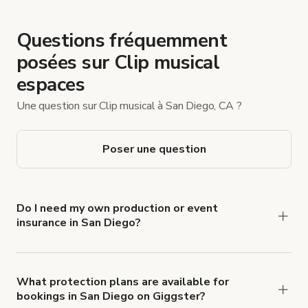
Questions fréquemment
posées sur Clip musical
espaces
Une question sur Clip musical à San Diego, CA ?
Poser une question
Do I need my own production or event
insurance in San Diego?
Yes. All renters are required to carry
Comprehensive Liability and Property Damage
insurance with liability coverage of no less than
What protection plans are available for
bookings in San Diego on Giggster?
$1,000,000.