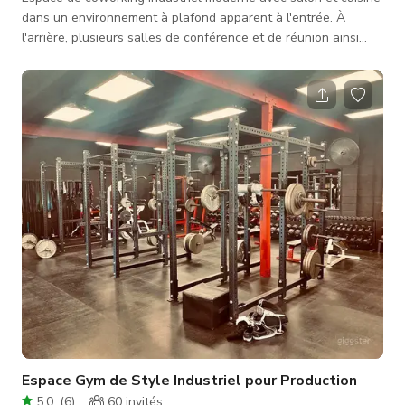
dans un environnement à plafond apparent à l'entrée. À
l'arrière, plusieurs salles de conférence et de réunion ainsi
que des bureaux privés individuels et d'équipe, tous avec des
portes vitrées esthétiques. Le sol est en bois clair de style
scandinave dans les espaces communs et en dalles de
moquette dans les salles et bureaux.
Espace Gym de Style Industriel pour Production
5.0
(
6
)
60
invités