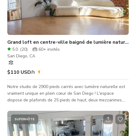
Grand loft en centre-ville baigné de lumière naturelle
5.0
(
20
)
60+
invités
San Diego, CA
$110 USD
/h
Notre studio de 2900 pieds carrés avec lumière naturelle est
vraiment unique en plein cœur de San Diego ! L'espace
dispose de plafonds de 25 pieds de haut, deux mezzanines,
trois puits de lumière, une cuisine complète, une salle de bain
et un mur entier de fenêtres orientées à l'est avec des briques
apparentes qui apportent du caractère et de la vie à l'espace
SUPERHÔTE
et le remplissent de lumière naturelle. Nous avons
spécialement conçu cet espace pour accueillir une grande