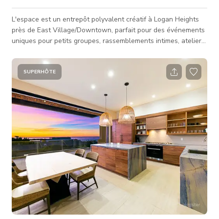
L'espace est un entrepôt polyvalent créatif à Logan Heights
près de East Village/Downtown, parfait pour des événements
uniques pour petits groupes, rassemblements intimes, ateliers,
séances photo, conférences, fêtes, tournages d'événements
virtuels, événements de prise de parole, et plus encore. Notre
espace comprend plusieurs zones utilisables : Notre Espace
SUPERHÔTE
Événementiel, qui inclut : 1 100 SF d'espace ouvert avec un
large couloir offrant environ 400 SF supplémentaires d'espac