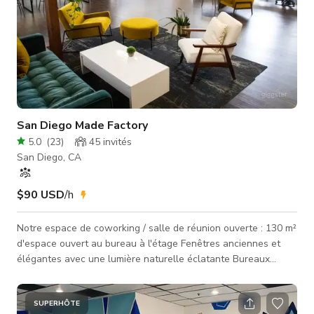
San Diego Made Factory
5.0
(
23
)
45
invités
San Diego, CA
$90 USD
/h
Notre espace de coworking / salle de réunion ouverte : 130 m²
d'espace ouvert au bureau à l'étage Fenêtres anciennes et
élégantes avec une lumière naturelle éclatante Bureaux
blancs assis et debout Espace lounge avec mobilier moderne
et fond de fresque colorée *Nous disposons également d'un
espace événementiel au rez-de-chaussée qui peut être loué
SUPERHÔTE