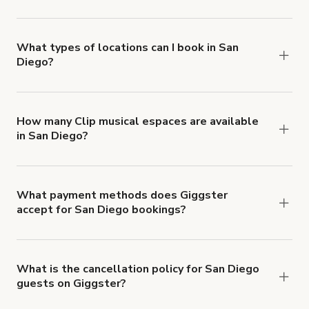
Giggster offers Damage Protection coverage that
you can add to a booking at checkout.
Learn more
about Giggster's Damage Protection coverage.
What types of locations can I book in San
Diego?
You can choose from 42 types! Just search for
locations in San Diego at
giggster.com
, then click
'Filters' to look for something specific.
How many Clip musical espaces are available
in San Diego?
Right now, there are 381 Clip musical espaces
available in San Diego.
What payment methods does Giggster
accept for San Diego bookings?
You can pay for your booking with a credit card, or
with ACH or wire transfer for bookings over $4k.
What is the cancellation policy for San Diego
guests on Giggster?
Refund options vary, based on when the booking