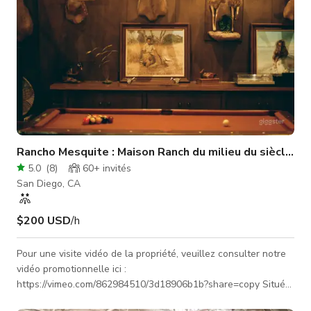
Rancho Mesquite : Maison Ranch du milieu du siècle av
5.0
(
8
)
60+
invités
San Diego, CA
$200 USD
/h
Pour une visite vidéo de la propriété, veuillez consulter notre
vidéo promotionnelle ici :
https://vimeo.com/862984510/3d18906b1b?share=copy Situé
dans une communauté canyon clôturée très prisée, ce