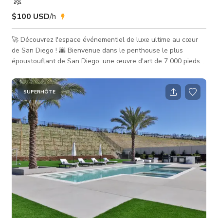
$100 USD
/h
🚀 Découvrez l'espace événementiel de luxe ultime au cœur
de San Diego ! 🌆 Bienvenue dans le penthouse le plus
époustouflant de San Diego, une œuvre d'art de 7 000 pieds
carrés offrant une vue imprenable sur la baie, des fenêtres du
sol au plafond et un emplacement imbattable au cœur vibrant
de la ville. ✨ Emplacement de premier choix – Proche de tout !
SUPERHÔTE
✨ À quelques minutes de l'aéroport – parfait pour les invités
venant de loin. Près du Centre des Congrès – idéa