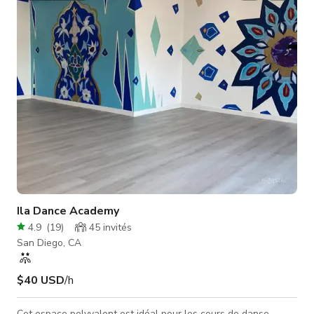
conjointement avec l'espace coworking ou éventuellement
loué par un autre client en même temps Les commodités
incluent : • Ent
Ila Dance Academy
4.9
(
19
)
45
invités
San Diego, CA
$40 USD
/h
Cet espace polyvalent est idéal pour les cours de danse,