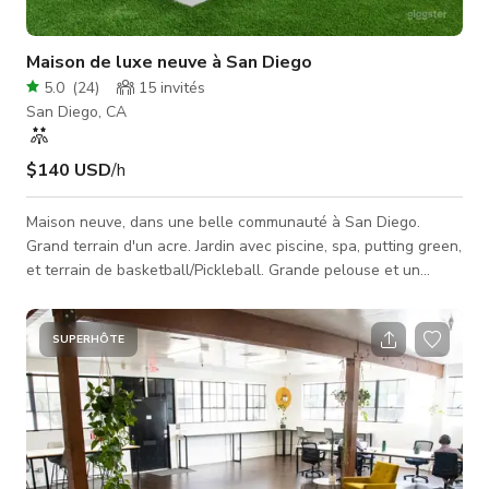
Maison de luxe neuve à San Diego
5.0
(
24
)
15
invités
San Diego, CA
$140 USD
/h
Maison neuve, dans une belle communauté à San Diego.
Grand terrain d'un acre. Jardin avec piscine, spa, putting green,
et terrain de basketball/Pickleball. Grande pelouse et un
vignoble. Aussi un foyer extérieur et un grand espace
barbecue. Intérieurs design, mobilier et cuisine de chef. Jardin
avant, grande allée pavée et aménagement paysager.
SUPERHÔTE