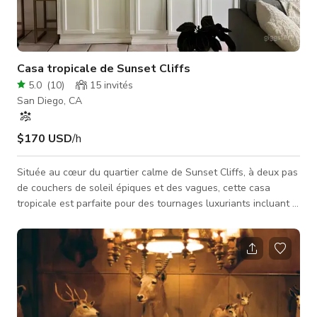
Casa tropicale de Sunset Cliffs
5.0
(
10
)
15
invités
San Diego, CA
$170 USD
/h
Située au cœur du quartier calme de Sunset Cliffs, à deux pas
de couchers de soleil épiques et des vagues, cette casa
tropicale est parfaite pour des tournages luxuriants incluant :
- Séances photo portrait - Photos et vidéos commerciales -
Tournages de mode - Tournages de produits - Tournages de
films Le plan ouvert permet une utilisation polyvalente,
chaque pièce étant remplie de beaucoup de lumière naturelle.
La maison offre une circulation naturelle intérieur/extérieur,
vous don