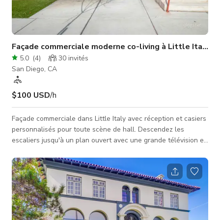
Façade commerciale moderne co-living à Little Italy
5.0
(
4
)
30
invités
San Diego, CA
$100 USD
/h
Façade commerciale dans Little Italy avec réception et casiers
personnalisés pour toute scène de hall. Descendez les
escaliers jusqu'à un plan ouvert avec une grande télévision et
une cuisine avec table en bois naturel. Il y a une petite cabine
sonore, avec une échelle en tube menant à une mezzanine
avec gazon synthétique. Derrière la grande porte tournante
argentée se trouvent des lits superposés personnalisés avec
des escaliers pour une scène de dortoir. Les plafonds sont
hauts