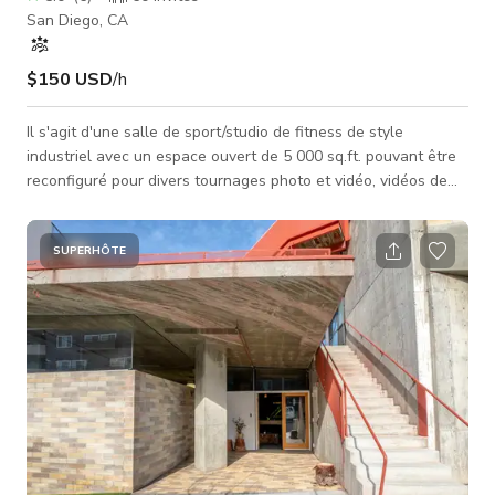
San Diego, CA
$150 USD
/h
Il s'agit d'une salle de sport/studio de fitness de style
industriel avec un espace ouvert de 5 000 sq.ft. pouvant être
reconfiguré pour divers tournages photo et vidéo, vidéos de
fitness, spectacles et tutoriels. Il dispose de poids lourds et
d'autres équipements de fitness dans un espace industriel aux
murs en béton. Il y a beaucoup de places de parking sur place
SUPERHÔTE
et un accès facile au bâtiment. Accès facile aux véhicules,
hauts plafonds, emplacement privé, stockage du matériel dis