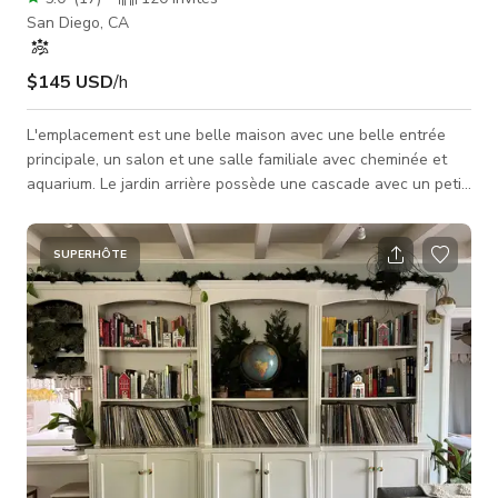
San Diego, CA
$145 USD
/h
L'emplacement est une belle maison avec une belle entrée
principale, un salon et une salle familiale avec cheminée et
aquarium. Le jardin arrière possède une cascade avec un petit
étang et une autre cascade avec jacuzzi intégré, une
cheminée et un foyer dans le jardin arrière. Je suis un homme
célibataire flexible avec l'emploi du temps et les changements.
SUPERHÔTE