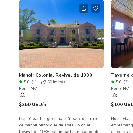
Manoir Colonial Revival de 1930
Taverne 
5.0
(
1
)
60
invités
5.0
(
2
)
Reno, NV
Reno, NV
$250 USD
/h
$100 US
Inspiré par les glorieux châteaux de France,
Notre Glas
ce manoir historique de style Colonial
emblématiq
Revival de 1936 est un parfait mélange de
de cocktail