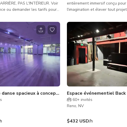
ARRIÈRE, PAS L'INTÉRIEUR. Voir
entièrement immersif conçu pour 
ce ou demander les tarifs pour
l'imagination et élever tout projet
 Située sur un terrain de 4,4 acres,
rassemblement. Cet espace est 
iété de style colonial possède
surréaliste, fait main, rempli de p
piscine bleue magnifique près
grand format, d'installations scul
e pergola ombragée, entourée de
d'éléments interactifs qui rende
xuriante et d'aménagement
coin visuellement captivant. Il es
les séances photo et vidéo, les
t étang. Il s'agit d'un
intimes, les ateliers, les perform
é. L'utilisation de la piscine est
sessions de bien-être et toute e
oumise à l'a
bénéfici
 danse spacieux à concept ouvert
Espace événementiel Bac
és
60+
invités
Reno, NV
/h
$432 USD
/h