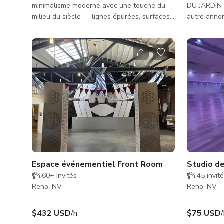
minimalisme moderne avec une touche du
DU JARDIN 
milieu du siècle — lignes épurées, surfaces
autre annon
lisses et simplicité intentionnelle partout où
l'intérieur.
vous regardez. La lumière naturelle inonde
cette propr
les vastes fenêtres, trouvant un équilibre
une grande 
parfait avec des textures chaudes et
d'une bell
discrètes comme le parquet imitation bois et
verdure lu
le mobilier épuré qui met l'accent sur la
paysager. Bientôt disponible : court de
fonction en tant qu'art. Le design est aérien
tennis, ruisseau e
et élégant : les tons blancs et neutres
domaine priv
dominent, ponctu
limitée et s
Espace événementiel Front Room
Studio de
60+
invités
45
invit
Reno, NV
Reno, NV
$432 USD
/h
$75 USD