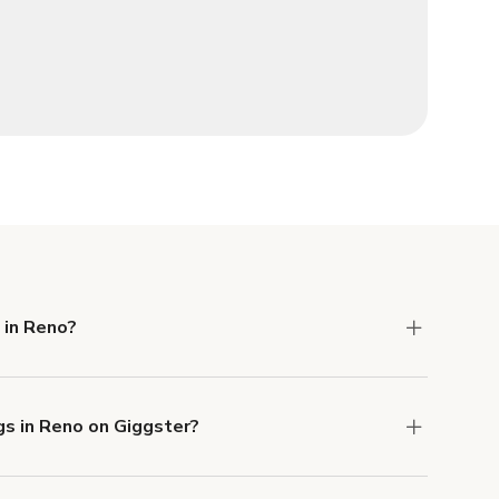
 in Reno?
 Liability and Property Damage insurance with
gs in Reno on Giggster?
u can add to a booking at checkout.
Learn more