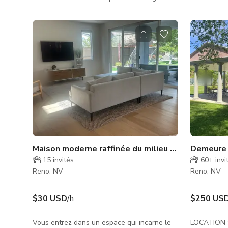
luxe et de sophistication. Ce domaine est la
marche des 
crème de la crème dans le prestigieux South
la ville, no
Reno. Recevez en grand style avec une
prédilectio
attention sans compromis aux détails. Le
visiteurs. 
domaine est directement accessible depuis
par la lueu
Holcomb Ranch Lane et offre une intimité
tamisé et la 
ultime grâce à l'allée bordée d'arbres de 650
ses banque
pieds qui mène aux 4,44 acres de terrains
salon confo
luxuriants, jardins et
toute occa
Maison moderne raffinée du milieu du siècle avec
Demeure c
15
invités
60+
invi
Reno, NV
Reno, NV
$30 USD
/h
$250 US
Vous entrez dans un espace qui incarne le
LOCATION 