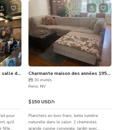
 salle de musique à Reno (location en exclusivité)
Charmante maison des années 1950, chaleure
30
invités
Reno, NV
$150 USD
/h
fait pour
Planchers en bois franc, belle lumière
t, qu'il
naturelle dans le salon. 2 cheminées,
e fête
grande cuisine conviviale. Jardin avec