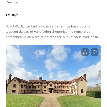
Reading
£500
/h
REMARQUE : Le tarif affiché est le tarif de base pour la
location du lieu et varie selon l'heure/jour, le nombre de
personnes, la couverture de l'espace auquel vous avez besoin
d'accéder, et le type d'activité pour laquelle l'espace est
réservé. Contactez-nous pour des tarifs personnalisés.
Imprégnée d'histoire et située dans une campagne magnifique
à la frontière entre le Berkshire et le Hampshire, notre manoir
Tudor classé Grade 1 et la grange à dîmes restent un joyau
méconnu p