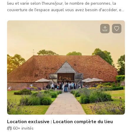
lieu et varie selon l'heure/jour, le nombre de personnes, la
couverture de l'espace auquel vous avez besoin d'accéder, et
le type d'activité pour laquelle l'espace est réservé.
Contactez-nous pour des tarifs personnalisés. Imprégné
d'histoire et situé dans une campagne magnifique aux
frontières du Berkshire/Hampshire. Le lieu reste un joyau
méconnu pour de nombreux couples cherchant à célébrer leur
journée spéciale.
Location exclusive : Location complète du lieu
60+
invités