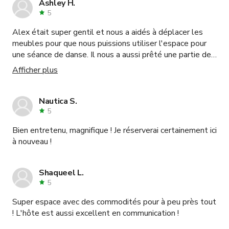
pense que tourner ici par une journée ensoleillée serait
Ashley H.
parfait.
5
Alex était super gentil et nous a aidés à déplacer les
meubles pour que nous puissions utiliser l'espace pour
une séance de danse. Il nous a aussi prêté une partie de
son éclairage, ce qui était incroyable. L'espace était un
Afficher plus
peu plus étroit que ce à quoi nous nous attendions, mais
nous avons réussi et les images sont superbes ! Je
recommande cet espace à 100 %.
Nautica S.
5
Bien entretenu, magnifique ! Je réserverai certainement ici
à nouveau !
Shaqueel L.
5
Super espace avec des commodités pour à peu près tout
! L'hôte est aussi excellent en communication !