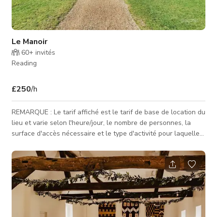
Le Manoir
60+
invités
Reading
£250
/h
REMARQUE : Le tarif affiché est le tarif de base de location du
lieu et varie selon l'heure/jour, le nombre de personnes, la
surface d'accès nécessaire et le type d'activité pour laquelle
l'espace est réservé. Contactez-nous pour des tarifs
personnalisés. Imprégnée d'histoire et située dans une
campagne magnifique à la frontière entre Berkshire et
Hampshire, notre manoir Tudor classé Grade 1 et sa grange à
dîme restent un joyau méconnu pour de nombreux couples
cherchant à cél�