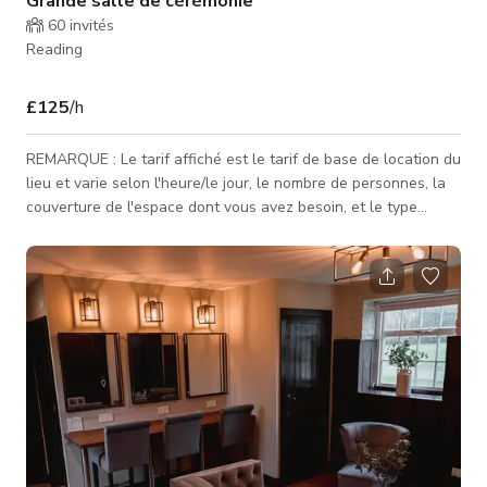
Grande salle de cérémonie
60
invités
Reading
£125
/h
REMARQUE : Le tarif affiché est le tarif de base de location du
lieu et varie selon l'heure/le jour, le nombre de personnes, la
couverture de l'espace dont vous avez besoin, et le type
d'activité pour laquelle l'espace est réservé. Contactez-nous
pour des tarifs personnalisés. Notre Long Room dans la Manor
House est parfait pour des cérémonies de mariage intimes
jusqu'à 50 personnes. De plus, nos trois salles de réception
créent un lieu chaleureux et plein de caractère pour des réce