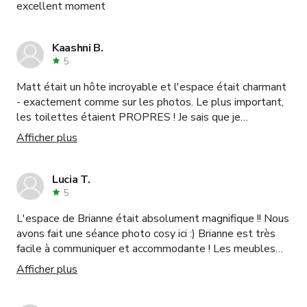
excellent moment
Kaashni B.
5
Matt était un hôte incroyable et l'espace était charmant
- exactement comme sur les photos. Le plus important,
les toilettes étaient PROPRES ! Je sais que je
reviendrai.
Afficher plus
Lucia T.
5
L'espace de Brianne était absolument magnifique !! Nous
avons fait une séance photo cosy ici :) Brianne est très
facile à communiquer et accommodante ! Les meubles
étaient tellement mignons et parfaits pour notre séance
Afficher plus
! Comme c'était une journée nuageuse, j'ai senti que la
lumière naturelle était presque insuffisante, donc je