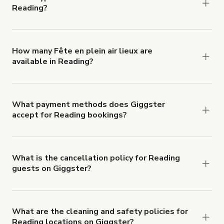
Reading?
You can choose from 42 types! Just search for
locations in Reading at
giggster.com
, then click
'Filters' to look for something specific.
How many Fête en plein air lieux are
available in Reading?
Right now, there are 4 Fête en plein air lieux
available in Reading.
What payment methods does Giggster
accept for Reading bookings?
You can pay for your booking with a credit card, or
with ACH or wire transfer for bookings over $4k.
What is the cancellation policy for Reading
guests on Giggster?
Refund options vary, based on when the booking
is canceled.
Learn more about Giggster's
cancellation and refund policy
.
What are the cleaning and safety policies for
Reading locations on Giggster?