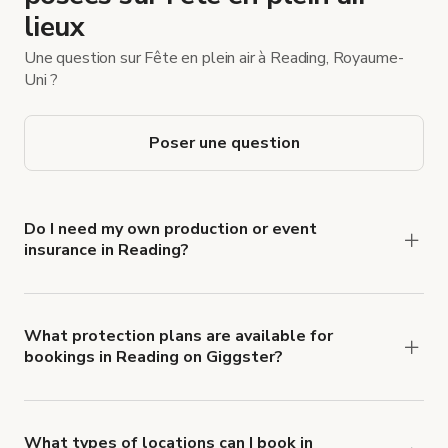
lieux
Une question sur Fête en plein air à Reading, Royaume-
Uni ?
Poser une question
Do I need my own production or event
insurance in Reading?
Yes. All renters are required to carry
Comprehensive Liability and Property Damage
insurance with liability coverage of no less than
What protection plans are available for
bookings in Reading on Giggster?
$1,000,000.
Giggster offers Damage Protection coverage that
you can add to a booking at checkout.
Learn more
about Giggster's Damage Protection coverage.
What types of locations can I book in