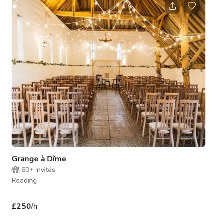
se trouve en face de la grange Tithe dans la cour de la
grange. En plus d'être un espace intérieur parfait pour toute la
journée, il peut accueillir jusqu'à 80 invités pour des cé
Grange à Dîme
60+
invités
Reading
£250
/h