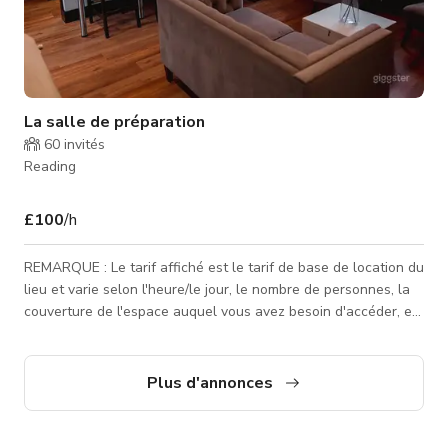
La salle de préparation
60
invités
Reading
£100
/h
REMARQUE : Le tarif affiché est le tarif de base de location du
lieu et varie selon l'heure/le jour, le nombre de personnes, la
couverture de l'espace auquel vous avez besoin d'accéder, et
le type d'activité pour laquelle l'espace est réservé.
Contactez-nous pour des tarifs personnalisés. Les mariées et
mariés peuvent se préparer dans notre salle de préparation
Plus d'annonces
de mariage située commodément dans notre cour. L'accès est
possible à partir de 9h le jour de leur mariage. L'espace peu