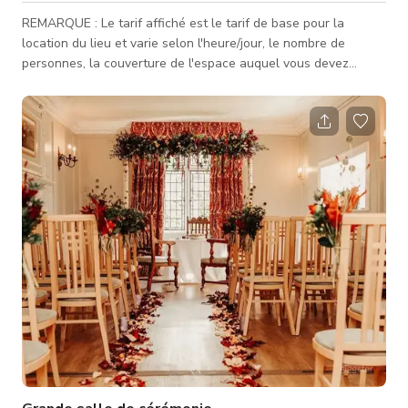
REMARQUE : Le tarif affiché est le tarif de base pour la
location du lieu et varie selon l'heure/jour, le nombre de
personnes, la couverture de l'espace auquel vous devez
accéder, et le type d'activité pour laquelle l'espace est
réservé. Contactez-nous pour des tarifs personnalisés.
Formant la partie clé de votre journée, notre grange à dîme du
16ème siècle est un décor polyvalent pour votre mariage.
Adaptée pour une cérémonie intime de 15 invités, jusqu'à 150,
la plupart des