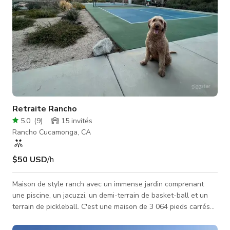
Retraite Rancho
5.0
(
9
)
15
invités
Rancho Cucamonga, CA
$50 USD
/h
Maison de style ranch avec un immense jardin comprenant
une piscine, un jacuzzi, un demi-terrain de basket-ball et un
terrain de pickleball. C'est une maison de 3 064 pieds carrés
sur un terrain de 0,75 acre avec 4 chambres, 3 salles de bains
et un garage transformé en bureau. Endroit idéal pour