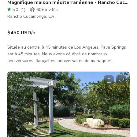
Magnifique maison méditerranéenne - Rancho Cucamo
5.0
(
1
)
60+
invités
Rancho Cucamonga, CA
$450 USD
/h
Située au centre, à 45 minutes de Los Angeles. Palm Springs
est à 45 minutes. Nous avons célébré de nombreux
anniversaires, fiançailles, anniversaires de mariage et
réceptions. Nous avons tourné quelques clips musicaux et
quelques scènes dans un film.