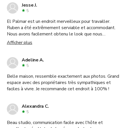
nous sommes seulement installés dans la zone du lac
Jesse J.
mais il y avait beaucoup d'autres endroits qui étaient
5
super ! J'espère que vous donnerez une chance à Amber
El Palmar est un endroit merveilleux pour travailler.
pour vos besoins en localisation.
Ruben a été extrêmement serviable et accommodant.
Nous avons facilement obtenu le look que nous
recherchions. Je recommande vivement cet endroit.
Afficher plus
Adeline A.
5
Belle maison, ressemble exactement aux photos. Grand
espace avec des propriétaires très sympathiques et
faciles à vivre. Je recommande cet endroit à 100% !
Alexandra C.
5
Beau studio, communication facile avec l'hôte et