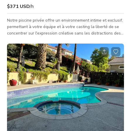
$371 USD
/h
Notre piscine privée offre un environnement intime et exclusif,
permettant à votre équipe et à votre casting la liberté de se
concentrer sur l'expression créative sans les distractions des
espaces publics. Cette piscine privée n'est pas seulement un
lieu ; c'est une toile où la créativité rencontre le luxe. Que
vous filmiez une fête glamour au bord de la piscine, un
rendez-vous romantique ou une réflexion sereine au bord de
l'eau, notre piscine privée crée une expérience cinémat