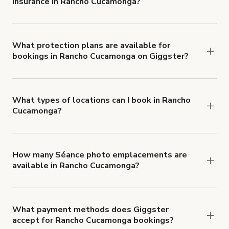
insurance in Rancho Cucamonga?
Yes. All renters are required to carry
Comprehensive Liability and Property Damage
insurance with liability coverage of no less than
What protection plans are available for
bookings in Rancho Cucamonga on Giggster?
$1,000,000.
Giggster offers Damage Protection coverage that
you can add to a booking at checkout.
Learn more
about Giggster's Damage Protection coverage.
What types of locations can I book in Rancho
Cucamonga?
You can choose from 42 types! Just search for
locations in Rancho Cucamonga at
giggster.com
,
then click 'Filters' to look for something specific.
How many Séance photo emplacements are
available in Rancho Cucamonga?
Right now, there are 22 Séance photo
emplacements available in Rancho Cucamonga.
What payment methods does Giggster
accept for Rancho Cucamonga bookings?