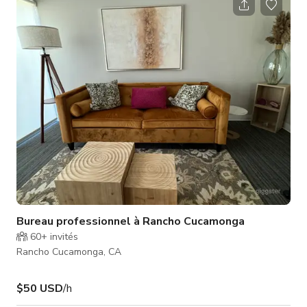
depuis le patio. Vous pouvez profiter de la vue sur la
montagne ou la ville au bord de la piscine ou près du foyer !
Une autre option est de faire un barbecue pour votre
événement avec
Bureau professionnel à Rancho Cucamonga
60+
invités
Rancho Cucamonga, CA
$50 USD
/h