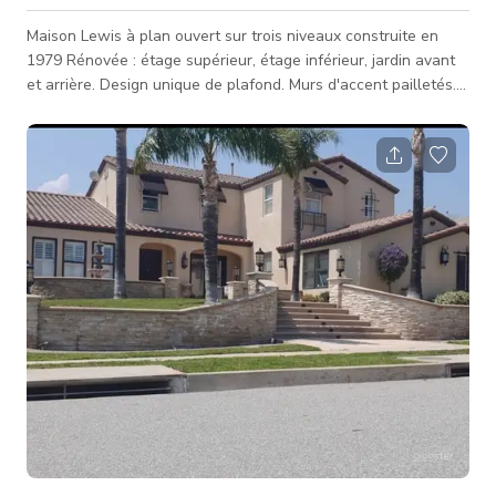
Maison Lewis à plan ouvert sur trois niveaux construite en
1979 Rénovée : étage supérieur, étage inférieur, jardin avant
et arrière. Design unique de plafond. Murs d'accent pailletés.
Pierre scintillante. Moulures couronnées partout, grand mur
miroir, sol en travertin, moquette dans le salon formel et la
chambre principale. Magnifiques portes doubles en fer forgé
avec design d'ouverture en verre. Douche en pierre pour 2
personnes, baignoire spa à l'étage, comptoirs de salle de bain