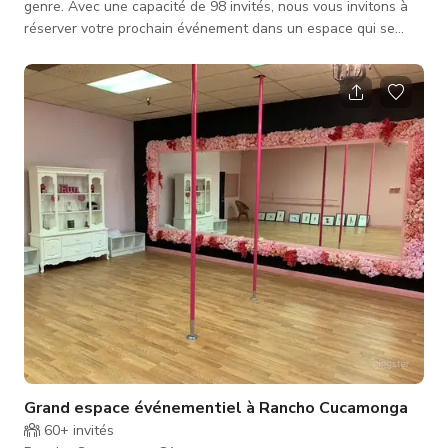
genre. Avec une capacité de 98 invités, nous vous invitons à
réserver votre prochain événement dans un espace qui se
sent comme chez vous. Notre cadre naturel vous permet de
profiter d'une atmosphère rustique moderne avec un véritable
barbecue texan, fumé frais sur place chaque jour. Notre
équipe expérimentée a organisé plus de 300 événements,
grands et petits, adaptés aux besoins de nos invités. Nous
offrons une expé
Grand espace événementiel à Rancho Cucamonga
60+
invités