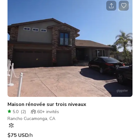
organiser une baby shower, une quinceañera ou une fête
d'anniversaire. ABSOLUMENT PAS DE FÊTES BRUYANTES
TARD LE SOIR ! Pas de musique forte le soir.
Maison rénovée sur trois niveaux
5.0
(
2
)
60+
invités
Rancho Cucamonga, CA
$75 USD
/h