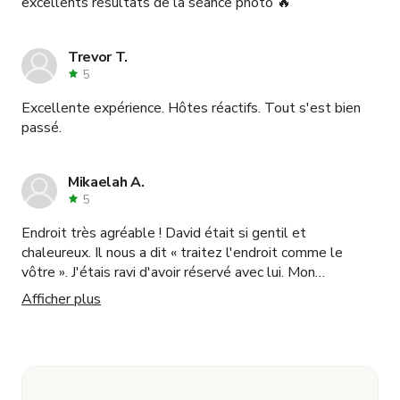
excellents résultats de la séance photo 🔥
Trevor T.
5
Excellente expérience. Hôtes réactifs. Tout s'est bien
passé.
Mikaelah A.
5
Endroit très agréable ! David était si gentil et
chaleureux. Il nous a dit « traitez l'endroit comme le
vôtre ». J'étais ravi d'avoir réservé avec lui. Mon
photographe avait même du retard, donc j'étais pressé.
Afficher plus
David nous a accordé un peu plus de temps. Très
généreux !