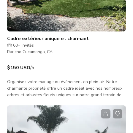
Cadre extérieur unique et charmant
60+
invités
Rancho Cucamonga, CA
$150 USD
/h
Organisez votre mariage ou événement en plein air. Notre
charmante propriété offre un cadre idéal avec nos nombreux
arbres et arbustes fleuris uniques sur notre grand terrain de
3/4 d'acre. De la place pour amener votre groupe pour faire la
fête toute la nuit. Profitez de notre cadre de jardin anglais ou
apportez un zoo pour enfants pour la fête d'anniversaire en
plein air de votre petit. Au coucher du soleil, faites griller vos
guimauves près de notre grand foyer extérieur. Vous devez