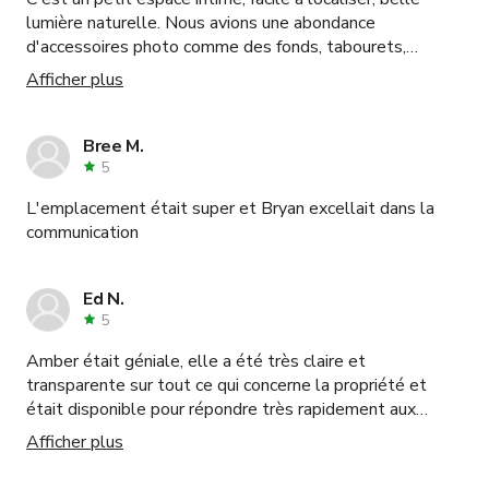
lumière naturelle. Nous avions une abondance
d'accessoires photo comme des fonds, tabourets,
chaises, miroirs, etc. Mon mari et moi avons fait notre
Afficher plus
séance maternité ici et avons capturé de superbes
photos en noir et blanc avec le fond noir qui était très
facile à monter, ainsi que de belles photos utilisant la
Bree M.
brique blanche lavée et le rebord devant la fenêtre avec
5
la tour de l'horloge en arrière-plan. Juste un
L'emplacement était super et Bryan excellait dans la
avertissement, il fait assez chaud dans cet espace. Un
communication
ventilateur est fourni mais nous essayions d'éviter l'effet
"vent soufflé".
Ed N.
5
Amber était géniale, elle a été très claire et
transparente sur tout ce qui concerne la propriété et
était disponible pour répondre très rapidement aux
questions. Cet emplacement était un espace
Afficher plus
merveilleux, une propriété très grande donc ce serait
parfait pour de nombreux types de productions. Nous