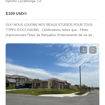
Rancho Cucamonga, CA
$100 USD
/h
OUI ! NOUS LOUONS NOS BEAUX STUDIOS POUR TOUS
TYPES D'OCCASIONS... Célébrations telles que - Fêtes
d'anniversaire Fêtes de fiançailles Enterrements de vie de
jeune fille Réunions d'affaires Espace de danse / cours de
fitness Célébrations de toutes sortes ! Environnement non-
fumeur / frais supplémentaires pour fumer Vous disposez de
15 minutes avant votre fête pour l'installation, veuillez inclure
ce temps dans votre réservation totale Pas de lavage devant
le bâtiment *Wi-Fi invité