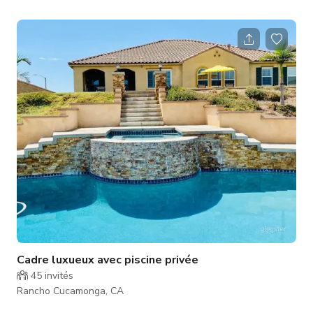
tropical avec une piscine naturelle en forme libre avec une
marche Baja entourée de palmiers. Un point focal est une
incroyable cuisine extérieure avec barbecue, green egg, 2
mini-réfrigérateurs et des places assises pour 12 personnes !
Le jardin dispose de deux grandes terrasses avec téléviseurs,
lumières et venti
Cadre luxueux avec piscine privée
45
invités
Rancho Cucamonga, CA