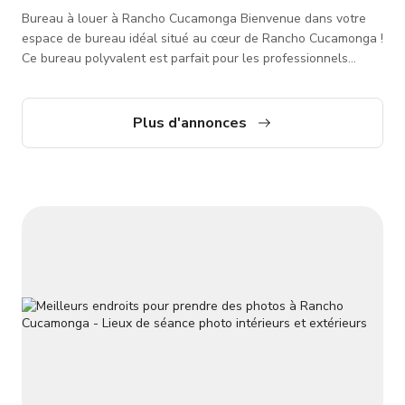
Bureau à louer à Rancho Cucamonga Bienvenue dans votre
espace de bureau idéal situé au cœur de Rancho Cucamonga !
Ce bureau polyvalent est parfait pour les professionnels
recherchant un environnement productif. Caractéristiques -
**Emplacement de choix :** Situé dans un quartier d'affaires
animé, le bureau est facilement accessible depuis les
Plus d'annonces
principales autoroutes, assurant la commodité pour vous et
vos clients. Profitez de la proximité des restaurants, cafés et
commodités essent