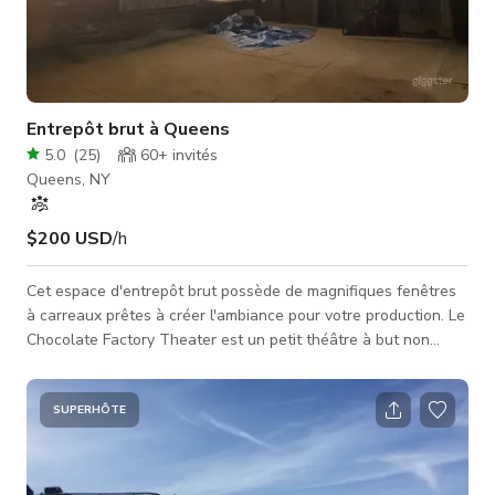
Entrepôt brut à Queens
5.0
(
25
)
60+
invités
Queens, NY
$200 USD
/h
Cet espace d'entrepôt brut possède de magnifiques fenêtres
à carreaux prêtes à créer l'ambiance pour votre production. Le
Chocolate Factory Theater est un petit théâtre à but non
lucratif soutenant la danse expérimentale et la performance.
Équipements supplémentaires et alimentation électrique
disponibles en option. Veuillez noter que l'entrepôt n'est pas
SUPERHÔTE
climatisé ; un chauffage minimal est disponible dans la loge, et
il n'y a pas de climatisation. L'entrepôt représente la