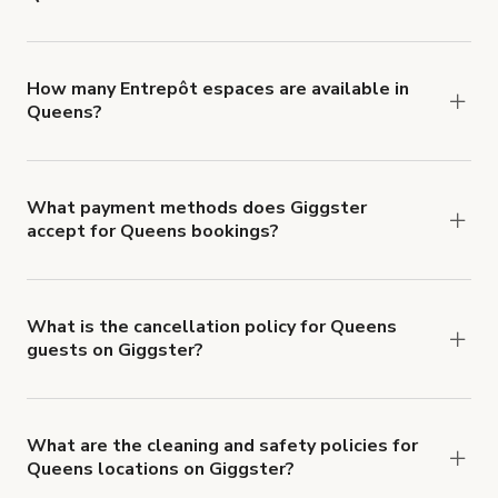
You can choose from 42 types! Just search for
locations in Queens at
giggster.com
, then click
'Filters' to look for something specific.
How many Entrepôt espaces are available in
Queens?
Right now, there are 34 Entrepôt espaces
available in Queens.
What payment methods does Giggster
accept for Queens bookings?
You can pay for your booking with a credit card, or
with ACH or wire transfer for bookings over $4k.
What is the cancellation policy for Queens
guests on Giggster?
Refund options vary, based on when the booking
is canceled.
Learn more about Giggster's
cancellation and refund policy
.
What are the cleaning and safety policies for
Queens locations on Giggster?