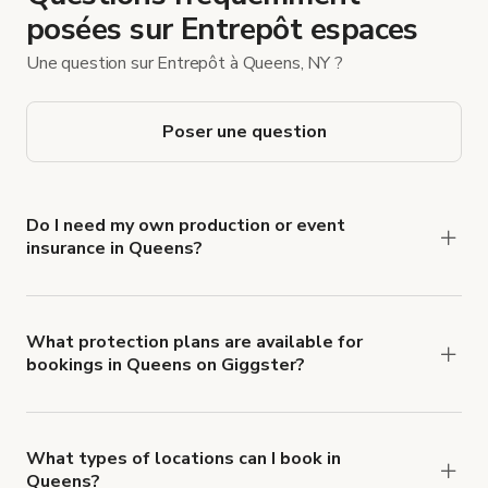
posées sur Entrepôt espaces
Une question sur Entrepôt à Queens, NY ?
Poser une question
Do I need my own production or event
insurance in Queens?
Yes. All renters are required to carry
Comprehensive Liability and Property Damage
insurance with liability coverage of no less than
What protection plans are available for
bookings in Queens on Giggster?
$1,000,000.
Giggster offers Damage Protection coverage that
you can add to a booking at checkout.
Learn more
about Giggster's Damage Protection coverage.
What types of locations can I book in
Queens?