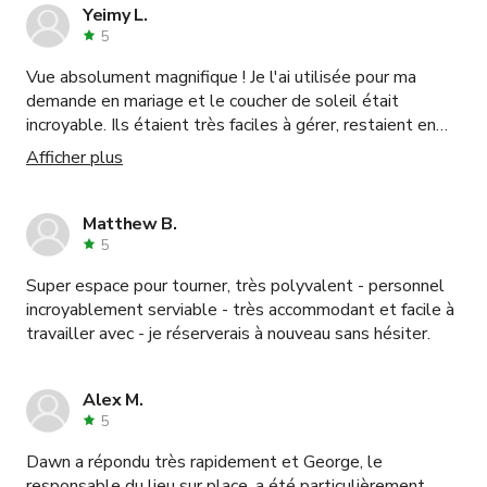
qui était très pratique pour filmer nos scènes. Il y avait
Yeimy L.
aussi beaucoup d'équipements disponibles, y compris
5
des lumières et des enceintes Bluetooth.
Vue absolument magnifique ! Je l'ai utilisée pour ma
demande en mariage et le coucher de soleil était
incroyable. Ils étaient très faciles à gérer, restaient en
contact et s'assuraient que j'avais tout ce dont j'avais
Afficher plus
besoin. Ils ont rendu cela très facile. Je le
recommanderais sans hésiter.
Matthew B.
5
Super espace pour tourner, très polyvalent - personnel
incroyablement serviable - très accommodant et facile à
travailler avec - je réserverais à nouveau sans hésiter.
Alex M.
5
Dawn a répondu très rapidement et George, le
responsable du lieu sur place, a été particulièrement