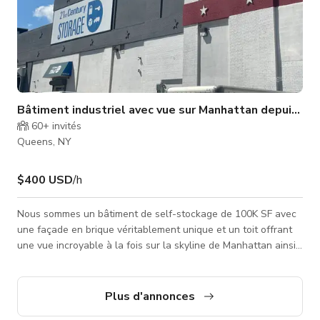
Bâtiment industriel avec vue sur Manhattan depuis le t
60+
invités
Queens, NY
$400 USD
/h
Nous sommes un bâtiment de self-stockage de 100K SF avec
une façade en brique véritablement unique et un toit offrant
une vue incroyable à la fois sur la skyline de Manhattan ainsi
que sur la skyline industrielle et moderne en verre et acier de
Long Island City. Nous sommes situés à Long Island City,
facilement accessible via la 495 (Long Island Expressway) et
Plus d'annonces
Manhattan par le tunnel Queens Midtown. L'installation est