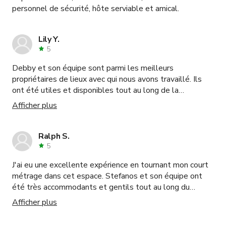
personnel de sécurité, hôte serviable et amical.
Lily Y.
5
Debby et son équipe sont parmi les meilleurs
propriétaires de lieux avec qui nous avons travaillé. Ils
ont été utiles et disponibles tout au long de la
production. Nous avons eu une excellente expérience de
Afficher plus
tournage ici. Le décor est magnifique en soi et nécessite
un minimum de mise en scène. Nous reviendrons
certainement ici pour de futurs projets !
Ralph S.
5
J'ai eu une excellente expérience en tournant mon court
métrage dans cet espace. Stefanos et son équipe ont
été très accommodants et gentils tout au long du
processus de tournage. Tout s'est déroulé sans accroc,
Afficher plus
et l'espace était parfait pour filmer des scènes de club
et de bar. De plus, l'espace disposait même d'un bar, ce