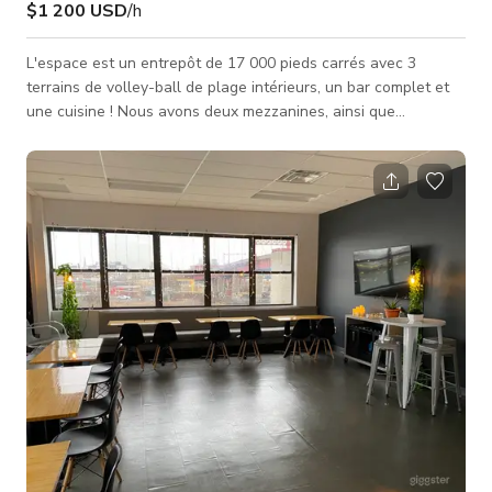
$1 200 USD
/h
L'espace est un entrepôt de 17 000 pieds carrés avec 3
terrains de volley-ball de plage intérieurs, un bar complet et
une cuisine ! Nous avons deux mezzanines, ainsi que
beaucoup d'espace lounge rempli de tables de pique-nique,
jeux de bar et équipements de fitness. Nous avons beaucoup
d'espace pour jouer, boire et se détendre. Nous avons
plusieurs téléviseurs, un système sonore, et de nombreuses
options pour les boissons, la nourriture et le divertissement !