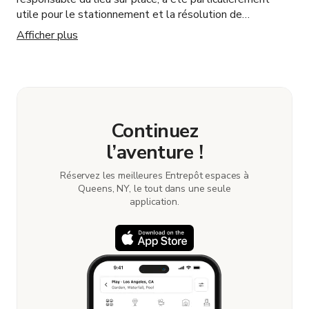
utile pour le stationnement et la résolution de
problèmes pour notre tournage. Je réutiliserais
Afficher plus
certainement leurs installations si l'occasion se
présente.
Continuez
l’aventure !
Réservez les meilleures Entrepôt espaces à
Queens, NY, le tout dans une seule
application.