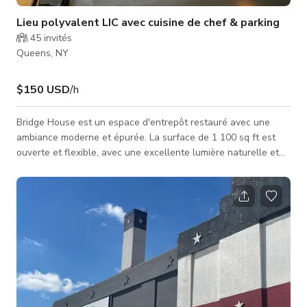
Lieu polyvalent LIC avec cuisine de chef & parking
45
invités
Queens, NY
$150 USD
/h
Bridge House est un espace d'entrepôt restauré avec une
ambiance moderne et épurée. La surface de 1 100 sq ft est
ouverte et flexible, avec une excellente lumière naturelle et
un design simple qui convient parfaitement aux
rassemblements privés, projets créatifs et petites productions,
en plein cœur de Long Island City. L'espace comprend une
cuisine de chef entièrement équipée, un salon ouvert et
beaucoup d'espace pour organiser des dîners, réceptions,
réunions, ateliers ou séanc