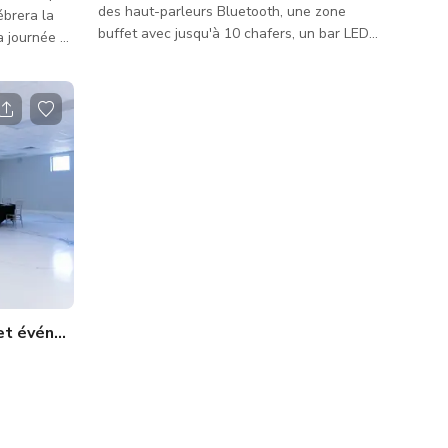
des haut-parleurs Bluetooth, une zone
ébrera la
buffet avec jusqu'à 10 chafers, un bar LED
a journée -
et des projecteurs, un mini-frigo, une
re, des
machine à glaçons et des seaux, un
y shower, un
refroidisseur d'eau, 2 toilettes accessibles
nt de vie de
aux personnes handicapées, un parking
lébration
ample et le nettoyage inclus. Notre capacité
, nous
est de 110 invités. Nous avons un DJ
éservez
résident et vous pouvez également amener
ème glamour
le vôtre.
nce VIP
s et événements cinématographiques