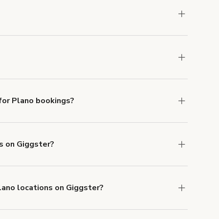
ons in Plano at
giggster.com
, then click 'Filters'
.
or Plano bookings?
ith ACH or wire transfer for bookings over $4k.
ts on Giggster?
anceled.
Learn more about Giggster's
lano locations on Giggster?
mber one priority. We've outlined specific
uests.
Learn more about Giggster's COVID-19