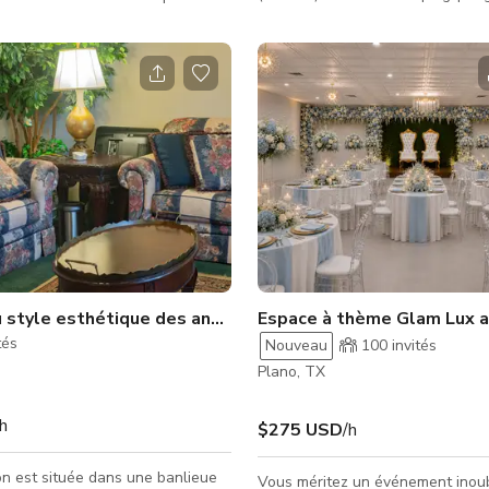
sûrement la foule ! Caractéristiques de
s miroirs en pied, un son
l'espace : - WiFi - Aménagement
el et des planchers en bois
décontractés : canapés, fauteuils
idéal pour les répétitions, les
tables - Bar humide : mini-frigo, 
 chorégraphie, les cours de
évier, grand îlot, tabourets de bar
ateliers et l'entraînement
téléviseurs HD de 55" : connexi
USB pour brancher et afficher - 
ons flexibles pour diverses
ping-pong - Cheminée - Salle de
coup
: petite table, 4 chai
ur les groupes, la pratiq
u style esthétique des années 80-90
Espace à thème Glam Lux av
tés
Nouveau
100
invités
Plano, TX
/h
$275 USD
/h
n est située dans une banlieue
Vous méritez un événement inoub