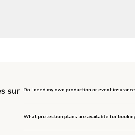
s sur
Do I need my own production or event insurance
Yes. All renters are required to carry Comprehensive
liability coverage of no less than $1,000,000.
What protection plans are available for bookin
Giggster offers Damage Protection coverage that yo
about Giggster's Damage Protection coverage.