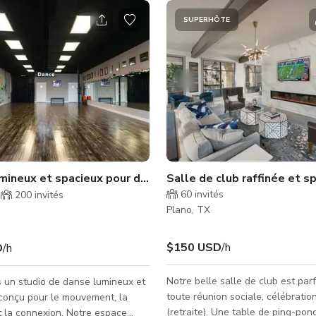
SUPERHÔTE
r)
mineux et spacieux pour danse, fitness & usage créatif
Salle de club raffinée et s
60
invités
200
invités
Plano, TX
$150 USD
/h
D
/h
Notre belle salle de club est par
 un studio de danse lumineux et
toute réunion sociale, célébratio
conçu pour le mouvement, la
(retraite). Une table de ping-pong
et la connexion. Notre espace