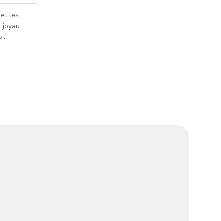
 et les
n joyau
s
seautage
. Espace
.