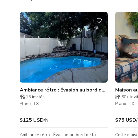
photo. Sa disposition convient
comprend de
particulièrement à une variété de projets, y
professionn
compris les publicités télévisées, clips
élégants — 
musicaux, contenus pour les réseaux
sessions de
sociaux et bien d'autres. Les décorations ne
danse, les 
sont pas incluses ; le tarif de location est
physique. La disposition ouverte permet des
UNIQUEMENT pour l'espace. La location
configurati
comprend des tables rondes, rectangulaires
utilisations : Danse & Répétitions : Beau
ou carrées & chaises, des éclairages d
d'espace po
Ambiance rétro : Évasion au bord de la piscine
Maison a
15
invités
60+
invi
Plano, TX
Plano, TX
$125 USD
/h
$75 USD
Ambiance rétro : Évasion au bord de la
Cette maiso