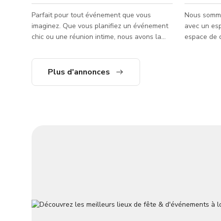
Parfait pour tout événement que vous
Nous somme
imaginez. Que vous planifiez un événement
avec un esp
chic ou une réunion intime, nous avons la
espace de d
flexibilité pour répondre à vos besoins.
RGB complet
Entrez dans notre destination de premier
système so
choix pour des événements inoubliables.
end donc l
Plus d'annonces
Que vous organisiez un mariage somptueux,
nous dispos
une célébration intime, un rassemblement
chargement
d'entreprise à fort impact ou un atelier
salle de pa
créatif, notre espace est conçu pour
costumes/co
sublimer chaque instant. Avec son mélange
concessions
de sophistication moderne et de cha
activité de
fêtes, tou