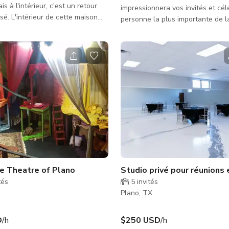
 à l'intérieur, c'est un retour
impressionnera vos invités et cél
sé. L'intérieur de cette maison
personne la plus importante de l
sthétique typique des années
VOUS ! Que ce soit un anniversai
 comprend une moquette verte,
fiançailles, un mariage, une bab
 en bois, un design floral orné,
brunch entre filles, un enterreme
s et des tableaux encadrés en
jeune fille, ou simplement une cé
aison dispose également d'une
pour vos plus proches A1 day 1s
avons l'endroit qu'il vous faut. R
notre espace événementiel à th
jardin pour une véritable expérie
conçue juste pou
 luxe
e Theatre of Plano
Studio privé pour réunion
tés
5
invités
Plano, TX
D
/h
$250 USD
/h