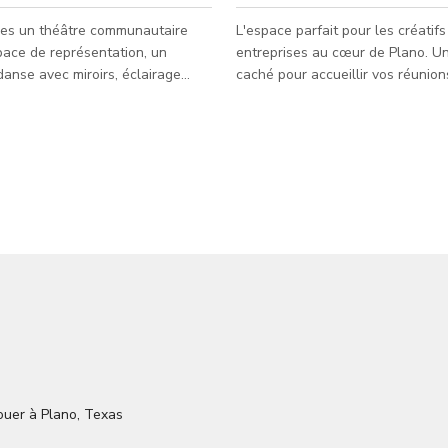
s un théâtre communautaire
L'espace parfait pour les créatifs
ace de représentation, un
entreprises au cœur de Plano. U
anse avec miroirs, éclairage
caché pour accueillir vos réunion
, machine à fumée, projecteurs,
mensuelles, cours de fitness, ré
nore, nous jouons chaque week-
d'affaires ou production de films
es décors changent constamment,
ouvert, tables et chaises fournies
ons d'un grand quai de
, d'une zone de danse, d'une
use, d'une loge, d'une salle de
nstruction, d'une zone de
 et de 4 toilettes. ACT est en
puis 25 ans et accueille mariages,