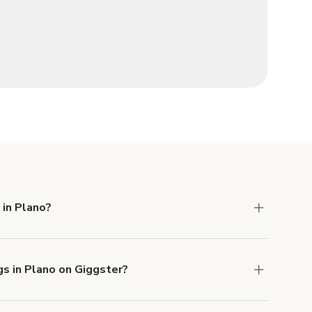
 in Plano?
 Liability and Property Damage insurance with
gs in Plano on Giggster?
u can add to a booking at checkout.
Learn more