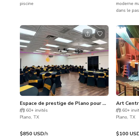
piscine
moderne mais
dans le pas
reflète l'e
1990. Elle
des meubles
des canapé
or. Cette m
piscine.
Espace de prestige de Plano pour événements de
Art Centr
60+
invités
60+
invi
Plano, TX
Plano, TX
$850 USD
/h
$100 US