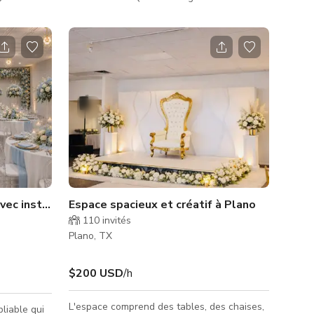
réunion d'affaires, un événement privé, une
s
séance de fitness ou un atelier puissant, cet
 club,
espace vibrant à concept ouvert s'adapte à
micro-ondes,
votre vision. Équipé d'une immense
 - 3
télévision de 75" pour des présentations
ons HDMI &
fluides et de nombreux parkings gratuits,
Table de
c'est l'endroit où productivité rime avec
 conférence
possibilités. Des journées de coworking aux
nuits inoublia
ec installation complète incluse
Espace spacieux et créatif à Plano
110
invités
Plano, TX
$200 USD
/h
L'espace comprend des tables, des chaises,
liable qui