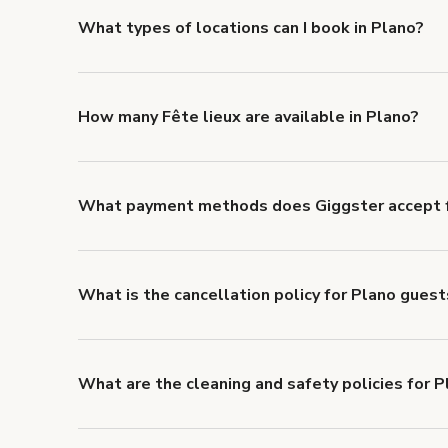
What types of locations can I book in Plano?
You can choose from 42 types! Just search for locati
to look for something specific.
How many Fête lieux are available in Plano?
Right now, there are 25 Fête lieux available in Plano
What payment methods does Giggster accept f
You can pay for your booking with a credit card, or w
What is the cancellation policy for Plano gues
Refund options vary, based on when the booking is c
cancellation and refund policy
.
What are the cleaning and safety policies for P
Now more than ever, your health and safety is our nu
health and safety requirements for both hosts and g