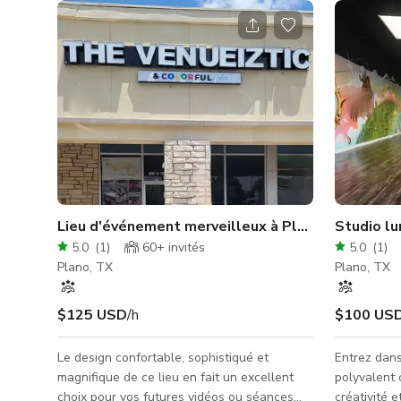
Lieu d'événement merveilleux à Plano (Lieu entie
Studio lu
5.0
(
1
)
60+
invités
5.0
(
1
)
Plano, TX
Plano, TX
$125 USD
/h
$100 US
Le design confortable, sophistiqué et
Entrez dans
magnifique de ce lieu en fait un excellent
polyvalent 
choix pour vos futures vidéos ou séances
créativité 