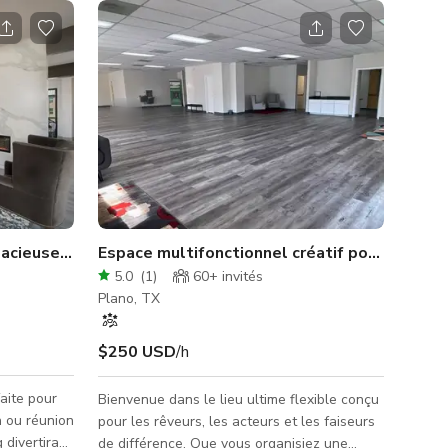
pacieuse à Plano
Espace multifonctionnel créatif pour la plup
5.0
(
1
)
60+
invités
Plano, TX
$250 USD
/h
faite pour
Bienvenue dans le lieu ultime flexible conçu
n ou réunion
pour les rêveurs, les acteurs et les faiseurs
 divertira
de différence. Que vous organisiez une