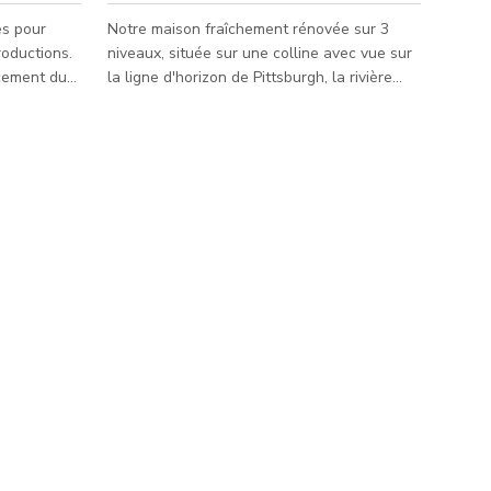
es pour
Notre maison fraîchement rénovée sur 3
oductions.
niveaux, située sur une colline avec vue sur
cement du
la ligne d'horizon de Pittsburgh, la rivière
Allegheny et le pont Sixteenth Street. Les
deux terrasses offrent une vue imprenable
sur la ville pendant que vous sirotez votre
café du matin ou votre cocktail du soir.
Située dans le quartier historique et
émergent de Troy Hill, vous êtes à
seulement 5 minutes en voiture du centre-
ville, des principales attractions et du Strip
District. Notre maison est le