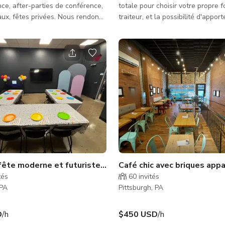
ce, after-parties de conférence,
totale pour choisir votre propre f
aux, fêtes privées. Nous rendons
traiteur, et la possibilité d'apport
 inoubliable quel que soit l'âge.
propre alcool, ne cherchez plus ! Nous
otre prochain anniversaire,
sommes situés au cœur de Green
 de vie de garçon/fille ou
un espace ouvert de 4000 pieds 
rivé dans ce lieu et plongez
nous pouvons accueillir confort
rience VR la plus avancée et
140 invités pour votre prochain 
amais réalisée. Nous accueillons
***Veuillez noter que le tarif/prix
 de différentes tailles.
un tarif de base et est sujet à 
selon les détails de la réservatio
facteurs t
fête moderne et futuriste à Pittsburgh
Café chic avec briques app
tés
60
invités
 PA
Pittsburgh, PA
D
/h
$450 USD
/h