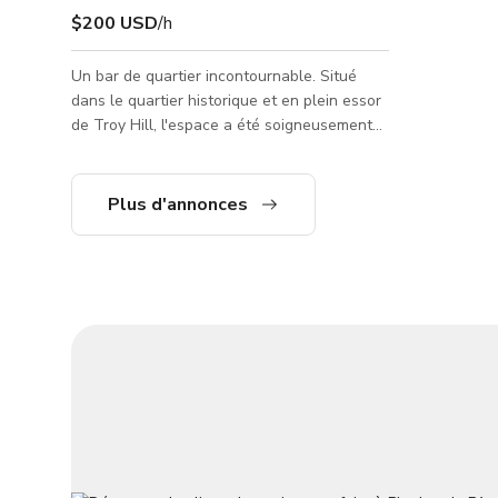
$200 USD
/h
Un bar de quartier incontournable. Situé
dans le quartier historique et en plein essor
de Troy Hill, l'espace a été soigneusement
rénové pour offrir une expérience
authentique (mais "élevée") de bar
populaire. Notre bar offre une vue sur la
Plus d'annonces
skyline de Pittsburgh, la rivière Allegheny et
le pont 31st Street, et se trouve à
seulement 5 minutes en voiture du centre-
ville, des principales attractions et du Strip
District. Notre bar est un lieu amusant,
original et authentique pou