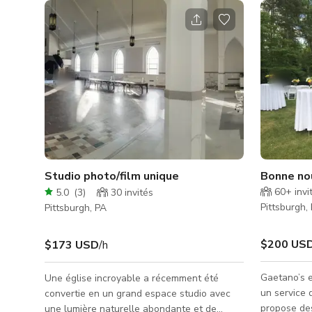
Studio photo/film unique
Bonne nou
60+
invi
5.0
(
3
)
30
invités
Pittsburgh,
Pittsburgh, PA
$200 US
$173 USD
/h
Gaetano’s e
Une église incroyable a récemment été
un service 
convertie en un grand espace studio avec
propose des
une lumière naturelle abondante et de