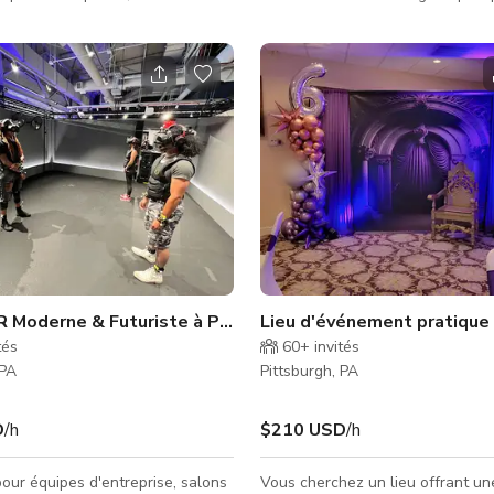
banquets et de la restauration
ans. À seulement un mile au sud
otre lieu offre trois salles privées
ville de Pittsburgh, nous proposon
eillir jusqu'à 300 invités, et est
parfait pour votre réception de m
 pour des mariages, événements
fête, réunion d'affaires ou autre
nions d'affaires, et plus encore.
Nos belles salles spacieuses pe
accueillir jusqu'à 250 personnes,
grand parking pour les invités. G
peut également assurer la restau
votre site.
R Moderne & Futuriste à Pittsburgh
Lieu d'événement pratique 
tés
60+
invités
 PA
Pittsburgh, PA
D
/h
$210 USD
/h
our équipes d'entreprise, salons
Vous cherchez un lieu offrant une 