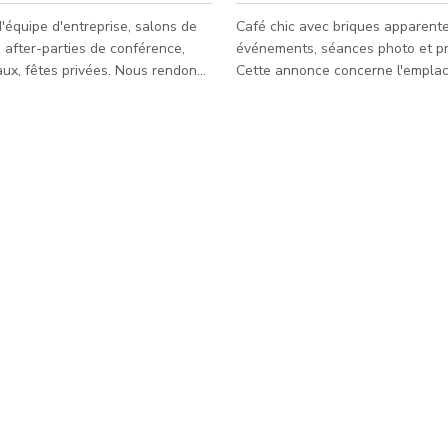
'équipe d'entreprise, salons de
Café chic avec briques apparent
 after-parties de conférence,
événements, séances photo et pr
aux, fêtes privées. Nous rendons
Cette annonce concerne l'empla
 inoubliable quel que soit l'âge.
Strip District. Peut accueillir jusqu'à 100
otre prochain anniversaire,
personnes. Peut être loué à tout moment
 de vie de garçon/fille ou
avec le bon tarif.
rivé dans ce lieu, avec la
de vivre l'expérience VR la plus
immersive jamais réalisée. Nous
 des groupes de différentes