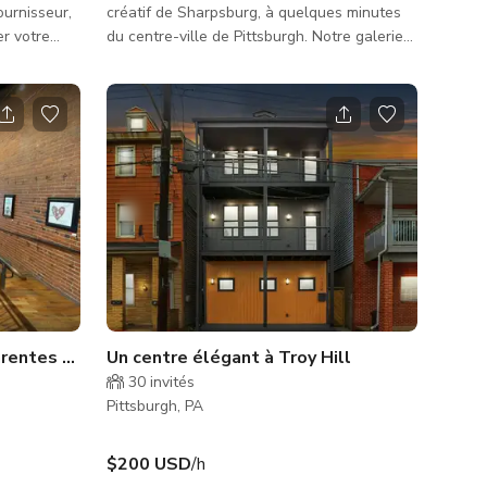
ournisseur,
créatif de Sharpsburg, à quelques minutes
er votre
du centre-ville de Pittsburgh. Notre galerie
restaurée allie art, communauté et
field. Avec
fonctionnalité, offrant un cadre chaleureux
carrés,
et contemporain pour micro-mariages,
ablement
réceptions, douches, collectes de fonds,
événement.
ateliers, séances photo ou vidéo, et
 publié est
événements éphémères. Avec des
changement
expositions tournantes présentant les
n/plusieurs
artistes émergents de Pittsburgh, chaque
rassemblement est personnel, inspirant et
visuelle
arentes à Pittsburgh
Un centre élégant à Troy Hill
30
invités
Pittsburgh, PA
$200 USD
/h