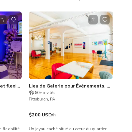
 du centre-
directement à votre table — dans votre
s le lieu
bureau, maison, salle d'événements ou lieu
ariage,
en plein air. Nous prenons en charge tous
 événement.
les aspects de votre événement, y compris
uvent
la nourriture, l'alcool, le linge, la porcelaine,
 avec un
les couverts, le divertissement, les tables et
aetano’s
chaises, les décorations et les serveurs.
ration sur
Choisissez parmi nos nombreux forfaits
préétablis ou laissez-n
et flexible à Pittsburgh
Lieu de Galerie pour Événements, Podcasts 
60+
invités
Pittsburgh, PA
$200 USD
/h
flexibilité
Un joyau caché situé au cœur du quartier