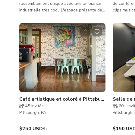
rassemblement unique avec une ambiance
de conféren
industrielle très cool. L'espace présente des
clips music
meubles en fer industriels fabriqués à la
chaque fête
main par le propriétaire, John Walter d'Iron
Organisez v
Eden. Toutes les pièces sont construites à
enterrement
partir d'acier récupéré de Pittsburgh (pièces
événement p
de ponts récupérées, reliques rivetées et
dans l'expé
autres artefacts en fer). Le lieu offre une
immersive j
incroyable table à manger commune de 18
des groupes
pieds, un beau bar, de nombreuses tables
hautes et une g
Café artistique et coloré à Pittsburgh
Salle de 
45
invités
60+
invi
Pittsburgh, PA
Pittsburgh,
$250 USD
/h
$150 US