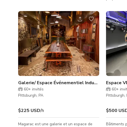
place, des 
hauts plafonds, parfait pour les besoins de
hors site. N
production vidéo. Le studio offre une grande
pouvant accu
surface de 4 500sqft, des salles dédiées
disponible
pour se changer et se maquiller, et un loft
sociaux, réu
idéal pour un salon vidéo. Environ 4 500sqft
d'espace de tournage avec plafonds voûtés
de 30ft 100 ampères de puissance Lumière
naturelle abondante et contrôle précis de la
lumière ambiante
Galerie/ Espace Événementiel Industriel Urbain
Espace V
60+
invités
60+
invi
Pittsburgh, PA
Pittsburgh,
$225 USD
/h
$500 US
Magarac est une galerie et un espace de
Bâtiments p