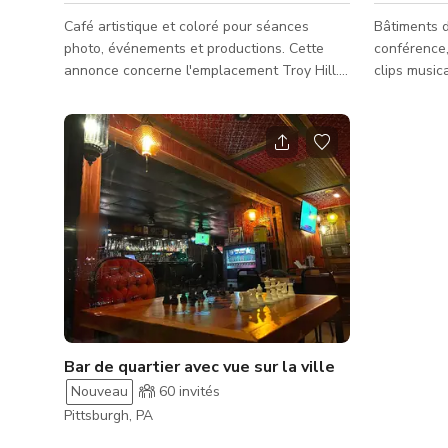
Café artistique et coloré pour séances
Bâtiments d
photo, événements et productions. Cette
conférence,
annonce concerne l'emplacement Troy Hill.
clips music
Le lundi peut être loué à tout moment. Pour
chaque fête
tous les autres jours, à partir de 15h.
Organisez v
Capacité de 50 personnes.
enterrement
événement p
possibilité 
avancée et 
accueillons
tailles.
Bar de quartier avec vue sur la ville
Nouveau
60
invités
Pittsburgh, PA