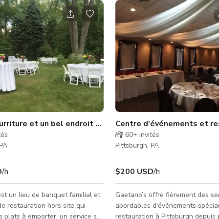
rriture et un bel endroit à Pittsburgh
Centre d'événements et re
tés
60+
invités
 PA
Pittsburgh, PA
D
/h
$200 USD
/h
st un lieu de banquet familial et
Gaetano’s offre fièrement des se
de restauration hors site qui
abordables d'événements spécia
 plats à emporter, un service sur
restauration à Pittsburgh depuis 