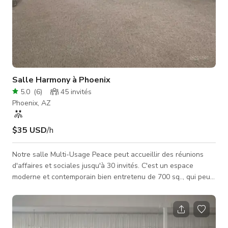
Salle Harmony à Phoenix
5.0
(
6
)
45
invités
Phoenix, AZ
$35 USD
/h
Notre salle Multi-Usage Peace peut accueillir des réunions
d'affaires et sociales jusqu'à 30 invités. C'est un espace
moderne et contemporain bien entretenu de 700 sq.., qui peut
être utilisé pour de petites réunions professionnelles ou des
événements de vie. Les chaises et tables sont empilées et
prêtes à être arrangées selon la configuration désirée ; salle
de classe, conférence, atelier ou discussion Note : Nous avons