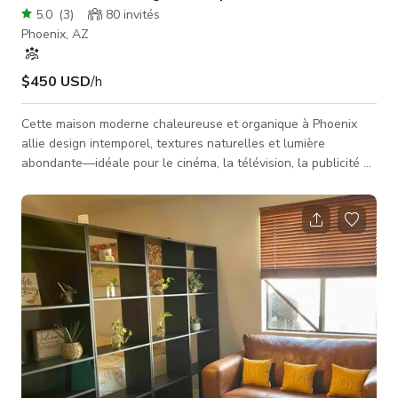
5.0
(
3
)
80
invités
Phoenix, AZ
$450 USD
/h
Cette maison moderne chaleureuse et organique à Phoenix
allie design intemporel, textures naturelles et lumière
abondante—idéale pour le cinéma, la télévision, la publicité et
les séances photo. Des lignes épurées et des matériaux riches
créent un décor polyvalent pour le lifestyle, la mode, les
produits et le contenu architectural. La maison de 3 400 pieds
carrés comprend 4 chambres, un bureau, 3 salles de bain et 2
bureaux, avec un espace de vie intérieur-extérieur flexible.