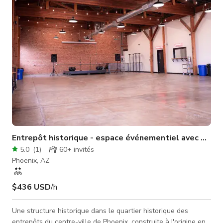
nourriture et boissons sont disponibles pour tous les tailles de
groupes. Ce l
Entrepôt historique - espace événementiel avec 3 sal
5.0
(
1
)
60+
invités
Phoenix, AZ
$436 USD
/h
Une structure historique dans le quartier historique des
entrepôts du centre-ville de Phoenix, construite à l'origine en