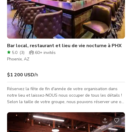
Bar local, restaurant et lieu de vie nocturne à PHX
5.0
(
3
)
60+
invités
Phoenix, AZ
$1 200 USD
/h
Réservez la fête de fin d'année de votre organisation dans
notre lieu et laissez-NOUS nous occuper de tous les détails !
Selon la taille de votre groupe, nous pouvons réserver une ou
plusieurs zones du restaurant pour votre groupe ! Nous
disposons de deux patios qui peuvent offrir un espace privé
pour votre groupe, ou nous pouvons réserver un espace à
l'intérieur dans nos confortables banquettes. Des forfaits