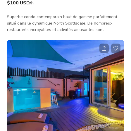
$100 USD
/h
Superbe condo contemporain haut de gamme parfaitement
situé dans le dynamique North Scottsdale. De nombreux
restaurants incroyables et activités amusantes sont
abondants. La propriété a récemment subi une rénovation de
plusieurs millions de dollars incluant la piscine/spa/salle de
sport. Beaucoup de jeux amusants (billard/ baby-foot, etc.) et
d'activités (grands écrans TV avec sièges de cinéma) dans
l'espace commun. Cadre amusant et romantique. Le condo est
méticuleusement entretenu