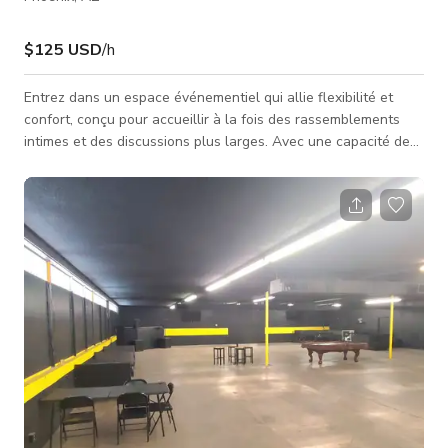
$125 USD
/h
Entrez dans un espace événementiel qui allie flexibilité et
confort, conçu pour accueillir à la fois des rassemblements
intimes et des discussions plus larges. Avec une capacité de
base de 50 places assises et la possibilité d'accueillir jusqu'à
75 personnes, cette salle offre le cadre parfait pour des
sessions de brainstorming, réunions hors site, formations
d'entreprise, team building, fêtes de fin d'année, réunions
mensuelles centralisées et présentations impactantes.
L'espace