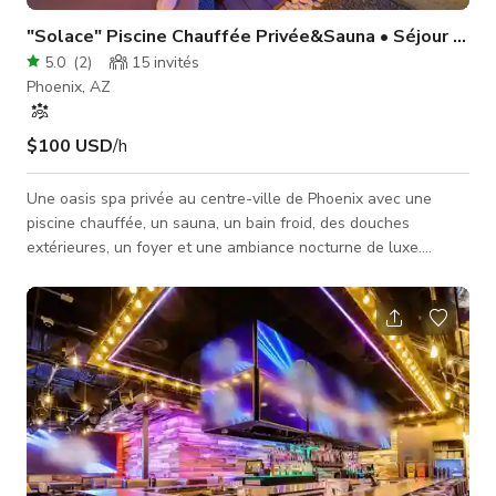
"Solace" Piscine Chauffée Privée&Sauna • Séjour Uniq
5.0
(
2
)
15
invités
Phoenix, AZ
$100 USD
/h
Une oasis spa privée au centre-ville de Phoenix avec une
piscine chauffée, un sauna, un bain froid, des douches
extérieures, un foyer et une ambiance nocturne de luxe.
Parfait pour les couples et les voyageurs recherchant une
expérience de style resort avec une intimité totale. Profitez
d'un intérieur moderne, d'une cuisine complète, d'un WiFi
rapide et de tout le confort de la maison — à quelques
minutes des meilleurs restaurants, événements et de
l'aéroport Sky Harbor de Phoenix.