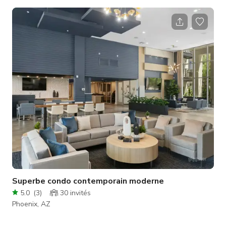
l'utilisions à des fins de fitness, l'espace peut être utilisé pour
divers événements, y compris mais sans s'y limiter, des
séminaires, ateliers, séances photo, etc. La disposition de
l'installation offre un maximum d'espace ouvert, ce qui permet
d'accueillir un plus grand nombre de participants pour les
séminaire
Superbe condo contemporain moderne
5.0
(
3
)
30
invités
Phoenix, AZ