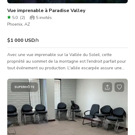
Vue imprenable à Paradise Valley
5.0
(
2
)
5
invités
Phoenix, AZ
$1 000 USD
/h
Avec une vue imprenable sur la Vallée du Soleil, cette
propriété au sommet de la montagne est l'endroit parfait pour
tout événement ou production. L'allée escarpée assure une
intimité totale, tandis que les fenêtres du sol au plafond
laissent entrer toute la lumière naturelle que Phoenix peut
offrir. Cette propriété dispose d'une cuisine intérieure et
SUPERHÔTE
extérieure, de plusieurs chambres et d'un bar encastré en
contrebas. Le putting green et la grande piscine offrent
beaucoup d'espa