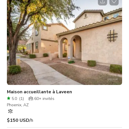
de parking sur place et dans la rue. Pour toute question,
n'hésitez pas à nous contacter !
Maison accueillante à Laveen
5.0
(
1
)
60+
invités
Phoenix, AZ
$150 USD
/h