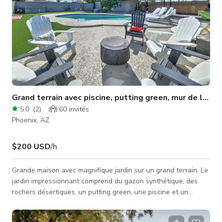
Grand terrain avec piscine, putting green, mur de lierre, 
5.0
(
2
)
60
invités
Phoenix, AZ
$200 USD
/h
Grande maison avec magnifique jardin sur un grand terrain. Le
jardin impressionnant comprend du gazon synthétique, des
rochers désertiques, un putting green, une piscine et un
magnifique mur blanc en treillis avec du lierre. Beaucoup de
grandes plantes artificielles disponibles. Beaucoup de places