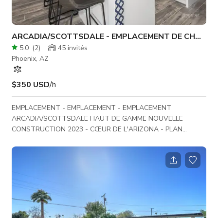
ARCADIA/SCOTTSDALE - EMPLACEMENT DE CHOIX
5.0
(
2
)
45
invités
Phoenix, AZ
$350 USD
/h
EMPLACEMENT - EMPLACEMENT - EMPLACEMENT
ARCADIA/SCOTTSDALE HAUT DE GAMME NOUVELLE
CONSTRUCTION 2023 - CŒUR DE L'ARIZONA - PLAN
OUVERT - PISCINE CHAUFFÉE - VUES SUR LE MONT
CAMELBACK - IMMENSE CUISINE DE CHEF AVEC ÎLOT
EXTRALARGE - OFFICE - APPAREILS WOLF - MACHINE À
GLACE - TOUTES LES 4 CHAMBRES AVEC SALLES DE BAIN
PRIVÉES - 4,5 SALLES DE BAIN - BUANDERIE - CENTRE DE
DIVERTISSEMENT BBQ INTÉGRÉ SURVEILLANT LA
MONTAGNE - GARAGE POUR DEUX VOITURES - PARFAIT
POUR RÉUNIONS - RASSEMBLEMENTS -