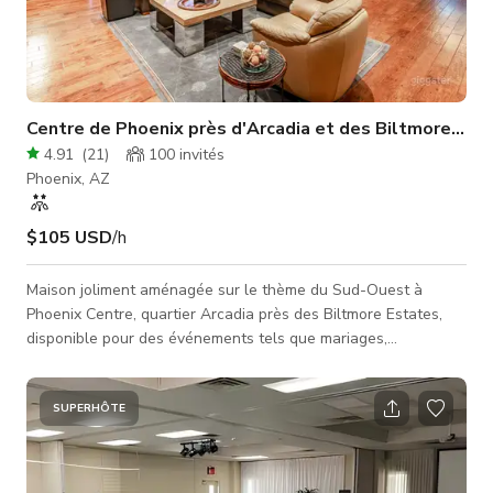
Centre de Phoenix près d'Arcadia et des Biltmore Est
4.91
(
21
)
100
invités
Phoenix, AZ
$105 USD
/h
Maison joliment aménagée sur le thème du Sud-Ouest à
Phoenix Centre, quartier Arcadia près des Biltmore Estates,
disponible pour des événements tels que mariages,
réceptions, anniversaires, baby showers, remises de diplômes,
réunions d'entreprise et tournages photo/vidéo,
documentaires, clips musicaux, interviews et plus encore !
SUPERHÔTE
*Plan ouvert et grande pièce/cuisine créant des conditions de
studio pour la photographie multi-caméras. *Système audio
intégré, placard média inclu