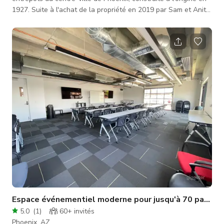
1927. Suite à l'achat de la propriété en 2019 par Sam et Anita
Means, une restauration approfondie a redonné vie au lieu qui
offre désormais une sélection d'espaces uniques et 3 salles
d'événements séparées conçues sur mesure pour des
événements d'entreprise, réunions, podcasts, conférences,
séances photo et fêtes privées. Les caractéristiques historique
Espace événementiel moderne pour jusqu'à 70 partici
5.0
(
1
)
60+
invités
Phoenix, AZ