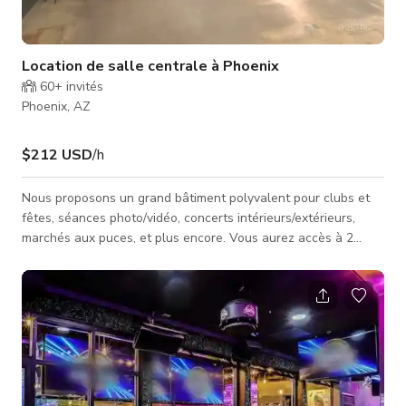
Location de salle centrale à Phoenix
60+
invités
Phoenix, AZ
$212 USD
/h
Nous proposons un grand bâtiment polyvalent pour clubs et
fêtes, séances photo/vidéo, concerts intérieurs/extérieurs,
marchés aux puces, et plus encore. Vous aurez accès à 2
grandes salles de bains (hommes & femmes), un bar complet,
une zone VIP, et un grand plan ouvert. *LOCATION DE
TABLES ET CHAISES DISPONIBLE SI NÉCESSAIRE.
*LOCATION DE DJ DISPONIBLE SI NÉCESSAIRE.