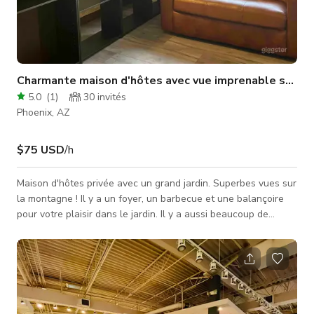
Charmante maison d'hôtes avec vue imprenable sur l
5.0
(
1
)
30
invités
Phoenix, AZ
$75 USD
/h
Maison d'hôtes privée avec un grand jardin. Superbes vues sur
la montagne ! Il y a un foyer, un barbecue et une balançoire
pour votre plaisir dans le jardin. Il y a aussi beaucoup de
places assises. À l'intérieur de l'unité, vous trouverez un lit
queen size, un canapé en cuir qui se transforme en lit simple.
Il y a aussi un matelas gonflable. Un grand dressing. Une
table de cuisine ou un espace de travail avec deux chaises.
Une cuisine complète avec réfrigérateur, évier, friteuse à a