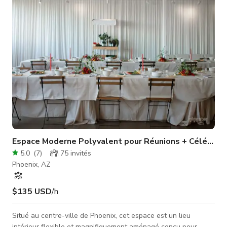
des ministres dans le personnel qui peuvent officier votr
Espace Moderne Polyvalent pour Réunions + Célébrat
5.0
(
7
)
75
invités
Phoenix, AZ
$135 USD
/h
Situé au centre-ville de Phoenix, cet espace est un lieu
intérieur flexible et magnifiquement aménagé conçu pour