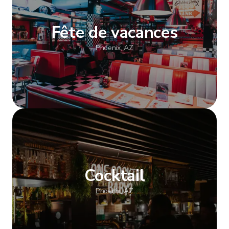
Fête de vacances
Phoenix, AZ
Afficher plus
Cocktail
Phoenix, AZ