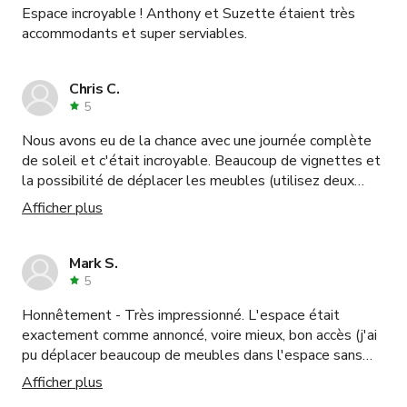
Espace incroyable ! Anthony et Suzette étaient très
accommodants et super serviables.
Chris C.
5
Nous avons eu de la chance avec une journée complète
de soleil et c'était incroyable. Beaucoup de vignettes et
la possibilité de déplacer les meubles (utilisez deux
personnes !). Les rideaux au milieu de la pièce étaient
Afficher plus
très pratiques.
Mark S.
5
Honnêtement - Très impressionné. L'espace était
exactement comme annoncé, voire mieux, bon accès (j'ai
pu déplacer beaucoup de meubles dans l'espace sans
trop de difficulté), lumineux, propre, professionnel. Tout
Afficher plus
était parfait ! Je réserverais à nouveau et recommande