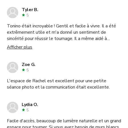
sans hésiter.
Tyler B.
5
Tonino était incroyable ! Gentil et facile à vivre. Il a été
extrêmement utile et m'a donné un sentiment de
sincérité pour réussir le tournage. Il a même aidé à
l'installation, ce qui était tellement utile. Je recommande
Afficher plus
définitivement cet espace et je reviendrai certainement
✌🏼
Zoe G.
5
L'espace de Rachel est excellent pour une petite
séance photo et la communication était excellente.
Lydia O.
5
Facile d'accès, beaucoup de lumière naturelle et un grand
espace pour tourner. Si vous avez besoin de murs blancs