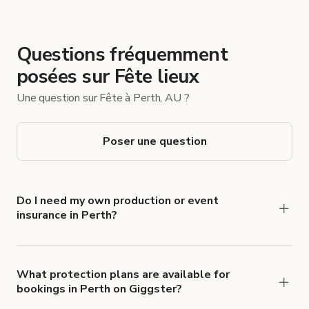
Questions fréquemment
posées sur Fête lieux
Une question sur Fête à Perth, AU ?
Poser une question
Do I need my own production or event
insurance in Perth?
Yes. All renters are required to carry
Comprehensive Liability and Property Damage
insurance with liability coverage of no less than
What protection plans are available for
bookings in Perth on Giggster?
$1,000,000.