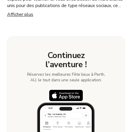
unis pour des publications de type réseaux sociaux, ce
serait parfait. J'ai réservé avec un délai court et tout
Afficher plus
s'est déroulé sans problème.
Continuez
l’aventure !
Réservez les meilleures Fête lieux à Perth,
AU, le tout dans une seule application.