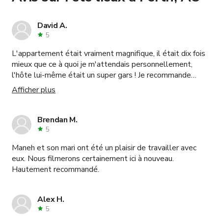
David A.
5
L'appartement était vraiment magnifique, il était dix fois
mieux que ce à quoi je m'attendais personnellement,
l'hôte lui-même était un super gars ! Je recommande
définitivement cet endroit !
Afficher plus
Brendan M.
5
Maneh et son mari ont été un plaisir de travailler avec
eux. Nous filmerons certainement ici à nouveau.
Hautement recommandé.
Alex H.
5