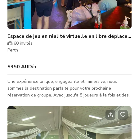
Espace de jeu en réalité virtuelle en libre déplacement
60
invités
Perth
$350 AUD
/h
Une expérience unique, engageante et immersive, nous
sommes la destination parfaite pour votre prochaine
réservation de groupe. Avec jusqu'à 8 joueurs à la fois et des
options de restauration, nous pouvons créer une excellente
journée ou soirée pour des groupes de toutes tailles. Pour les
groupes de plus de 8 personnes, nous pouvons diviser les
équipes et les faire tourner à travers l'expérience, avec des
jeux d'arcade et de délicieux repas pour occuper les
coéquipiers jusqu'à leu