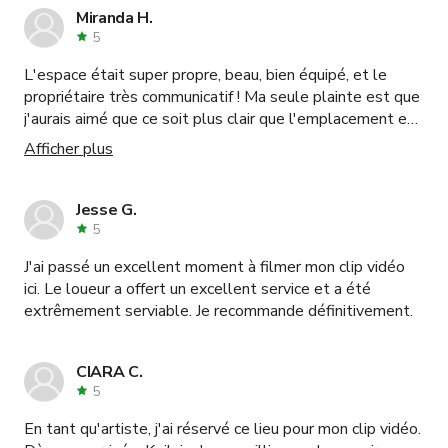
Miranda H.
5
L'espace était super propre, beau, bien équipé, et le
propriétaire très communicatif ! Ma seule plainte est que
j'aurais aimé que ce soit plus clair que l'emplacement est
en plein milieu de Santee Alley car notre tournage avait
Afficher plus
lieu un samedi après-midi et toute la zone était
complètement bondée, le stationnement était un
cauchemar et même marcher jusqu'à l'espace et en
Jesse G.
revenir était vraiment un casse-tête.
5
J'ai passé un excellent moment à filmer mon clip vidéo
ici. Le loueur a offert un excellent service et a été
extrêmement serviable. Je recommande définitivement.
CIARA C.
5
En tant qu'artiste, j'ai réservé ce lieu pour mon clip vidéo.