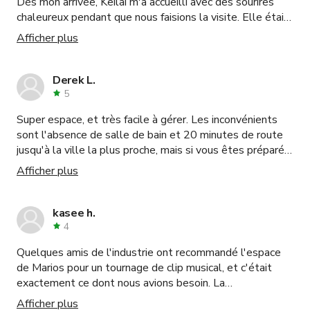
Dès mon arrivée, Keilai m'a accueilli avec des sourires
chaleureux pendant que nous faisions la visite. Elle était
très facile à travailler et s'est assurée que tout soit prêt
Afficher plus
pour mon équipe. Mon manager, les photographes, la
maquilleuse et le vidéaste ont eu une grande facilité à
se repérer dans ce lieu. Nous réserverons certainement
Derek L.
ici à l'avenir ! Merci encore beaucoup ! J'AIME MISS FOXX
5
… Je vous dirai de réserver, c'est encore mieux en
Super espace, et très facile à gérer. Les inconvénients
personne 🫶🏾🫶🏾🫶🏾🫶🏾🫶🏾🫶🏾🔥🔥🔥🔥
sont l'absence de salle de bain et 20 minutes de route
jusqu'à la ville la plus proche, mais si vous êtes préparé à
cela, tout le reste est génial.
Afficher plus
kasee h.
4
Quelques amis de l'industrie ont recommandé l'espace
de Marios pour un tournage de clip musical, et c'était
exactement ce dont nous avions besoin. La
représentante sur site Dee Dee était également géniale
Afficher plus