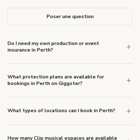
Poser une question
Do I need my own production or event
insurance in Perth?
Yes. All renters are required to carry
Comprehensive Liability and Property Damage
insurance with liability coverage of no less than
What protection plans are available for
bookings in Perth on Giggster?
$1,000,000.
Giggster offers Damage Protection coverage that
you can add to a booking at checkout.
Learn more
about Giggster's Damage Protection coverage.
What types of locations can I book in Perth?
You can choose from 42 types! Just search for
locations in Perth at
giggster.com
, then click
'Filters' to look for something specific.
How many Clip musical espaces are available