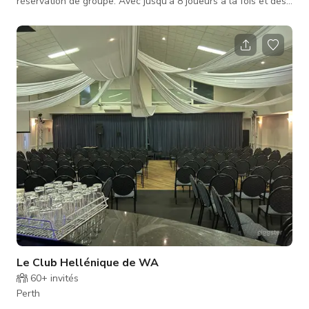
réservation de groupe. Avec jusqu'à 8 joueurs à la fois et des
options de restauration, nous pouvons créer une excellente
journée ou soirée pour des groupes de toutes tailles. Pour les
groupes de plus de 8 personnes, nous pouvons diviser les
équipes et les faire tourner à travers l'expérience, avec des
jeux d'arcade et de délicieux repas pour occuper les
coéquipiers jusqu'à leu
Le Club Hellénique de WA
60+
invités
Perth