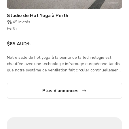
Studio de Hot Yoga à Perth
45
invités
Perth
$85 AUD
/h
Notre salle de hot yoga à la pointe de la technologie est
chauffée avec une technologie infrarouge européenne tandis
que notre système de ventilation fait circuler continuellement
de l'air frais et filtré. Cela favorise la transpiration et
encourage la déshumidification naturelle. On pense que cela
ralentit les effets du vieillissement tout en améliorant la
Plus d'annonces
fonction physiologique, aidant le sommeil et combattant la
fatigue chronique. Nous sommes le seul studio à Perth avec
un sol antid�