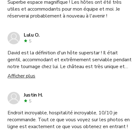
Superbe espace magnifique ! Les hôtes ont été très
utiles et accommodants pour mon équipe et moi. Je
réserverai probablement à nouveau à l'avenir !
Lulu O.
5
David est la définition d'un hôte superstar ! Il était
gentil, accommodant et extrêmement serviable pendant
notre tournage chez lui. Le château est très unique et
beau et correspondait exactement à ce dont nous avions
Afficher plus
besoin pour filmer des images incroyables. Je
recommande vivement cet espace et je réserverais
certainement à nouveau à l'avenir. J'ai eu l'impression de
Justin H.
gagner un nouveau membre de la famille après ma
5
réservation avec Dave, c'est vraiment un être humain
Endroit incroyable, hospitalité incroyable, 10/10 je
génial.
recommande. Tout ce que vous voyez sur les photos en
ligne est exactement ce que vous obtenez en entrant !