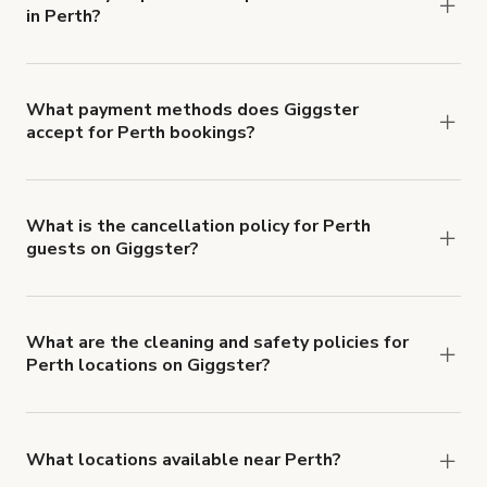
in Perth?
Right now, there are 32 Clip musical espaces
available in Perth.
What payment methods does Giggster
accept for Perth bookings?
You can pay for your booking with a credit card, or
with ACH or wire transfer for bookings over $4k.
What is the cancellation policy for Perth
guests on Giggster?
Refund options vary, based on when the booking
is canceled.
Learn more about Giggster's
cancellation and refund policy
.
What are the cleaning and safety policies for
Perth locations on Giggster?
Now more than ever, your health and safety is our
number one priority. We've outlined specific
health and safety requirements for both hosts
What locations available near Perth?
and guests.
Learn more about Giggster's COVID-