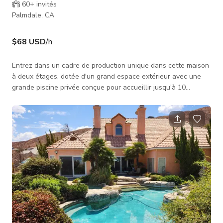
60+
invités
Palmdale, CA
$68 USD
/h
Entrez dans un cadre de production unique dans cette maison
à deux étages, dotée d'un grand espace extérieur avec une
grande piscine privée conçue pour accueillir jusqu'à 10
personnes. Complété par une magnifique cascade, cet espace
au bord de la piscine offre un décor saisissant parfait pour le
cinéma, les séances photo et la création de contenu. Bien que
la maison soit meublée de façon luxueuse dans un style
victorien, avec une salle de jeux équipée d'une table de
billard, un