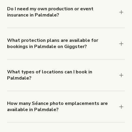
Do I need my own production or event
insurance in Palmdale?
Yes. All renters are required to carry
Comprehensive Liability and Property Damage
insurance with liability coverage of no less than
What protection plans are available for
bookings in Palmdale on Giggster?
$1,000,000.
Giggster offers Damage Protection coverage that
you can add to a booking at checkout.
Learn more
about Giggster's Damage Protection coverage.
What types of locations can I book in
Palmdale?
You can choose from 42 types! Just search for
locations in Palmdale at
giggster.com
, then click
'Filters' to look for something specific.
How many Séance photo emplacements are
available in Palmdale?
Right now, there are 37 Séance photo
emplacements available in Palmdale.