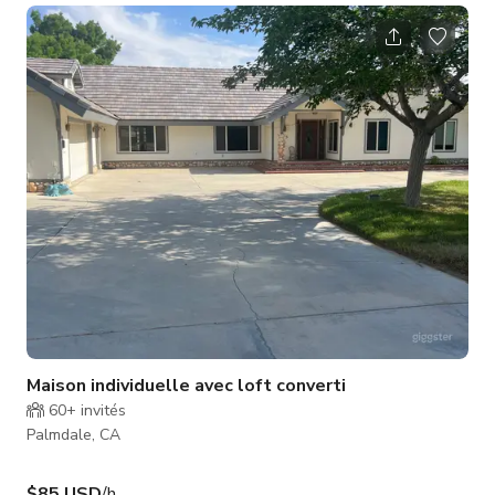
sur 3000 pieds carrés, offrant amplement d'espace pour un
confort de vie ainsi qu'un grand terrain de 20 000 pieds carrés.
En entrant, vous serez captivé par le design à concept ouvert,
créant une circulation fluide entre le salon, la cuisine et la
salle à ma
Maison individuelle avec loft converti
60+
invités
Palmdale, CA
$85 USD
/h