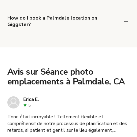
The top 3 Séance photo emplacements in
Palmdale, CA right now are
,
Mini Ranch Rustique du Désert
How do I book a Palmdale location on
Giggster?
Maison élégante pour l'industrie cinématographique
When you find the right venue, you can connect
and
with the host to get additional info and work out
.
Oasis Désertique avec Jouets d'Aventure et Voitures
the details. Once everything is all set, you can
book and pay for the location in a couple of clicks.
Learn more about booking locations
.
Avis sur Séance photo
emplacements à Palmdale, CA
Erica E.
5
Tone était incroyable ! Tellement flexible et
compréhensif de notre processus de planification et des
retards, si patient et gentil sur le lieu également,
excellent avec les talents, avait des choses en plus et