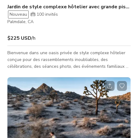
Jardin de style complexe hôtelier avec grande piscine
Nouveau
100
invités
Palmdale, CA
$225 USD
/h
Bienvenue dans une oasis privée de style complexe hôtelier
conçue pour des rassemblements inoubliables, des
célébrations, des séances photo, des événements familiaux et
des divertissements en plein air. Cette propriété extérieure
spacieuse dispose de l'une des configurations de jardin les
plus impressionnantes de la vallée d'Antelope, centrée autour
d'une grande piscine personnalisée avec une belle entrée de
plage, une eau bleue étincelante, une cascade, un
aménagement paysager