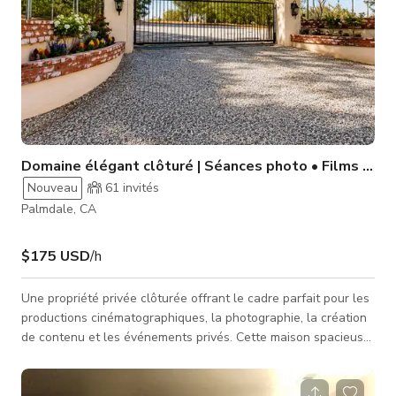
Domaine élégant clôturé | Séances photo • Films • É
Nouveau
61
invités
Palmdale, CA
$175 USD
/h
Une propriété privée clôturée offrant le cadre parfait pour les
productions cinématographiques, la photographie, la création
de contenu et les événements privés. Cette maison spacieuse
de 3,479 pieds carrés est située sur un terrain paysager de
0.65 acre entouré d'arbres matures, de jardins colorés et
offrant une vue panoramique sur la montagne et la ville. La