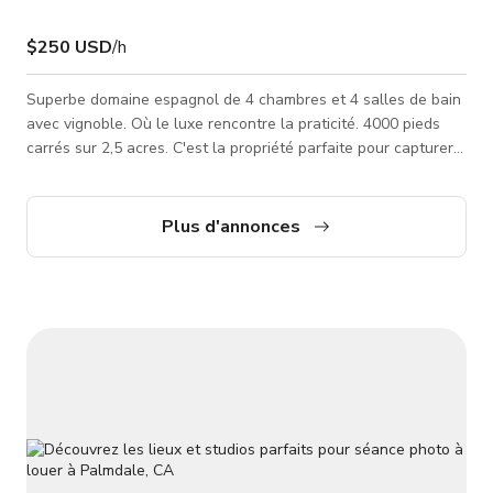
$250 USD
/h
Superbe domaine espagnol de 4 chambres et 4 salles de bain
avec vignoble. Où le luxe rencontre la praticité. 4000 pieds
carrés sur 2,5 acres. C'est la propriété parfaite pour capturer
la scène parfaite ou célébrer une occasion spéciale. Accès et
branchements pour camping-car. Ce domaine remarquable
offre une harmonie parfaite entre élégance et fonctionnalité,
Plus d'annonces
avec des plafonds hauts, un riche parquet en bois et des
détails architecturaux personnalisés qui renforcent son attrait
in