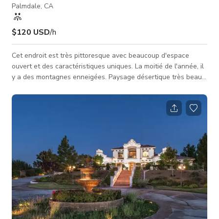
Palmdale, CA
$120 USD
/h
Cet endroit est très pittoresque avec beaucoup d'espace
ouvert et des caractéristiques uniques. La moitié de l'année, il
y a des montagnes enneigées. Paysage désertique très beau,
étoiles la nuit, couchers et levers de soleil magnifiques. C'est
un endroit avec des buissons verts, du sable intact et certains
sentiers. Plusieurs sites de glamping avec yourtes, camping-
cars et structures en adobe sur place. Atelier avec beaucoup
d'outils et jouets. Motos tout-terrain et quads. Notre emplace