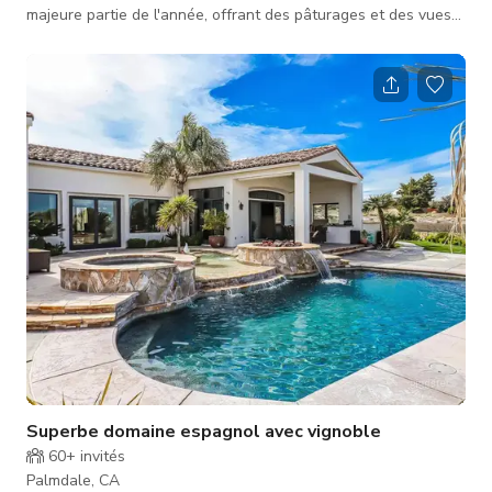
majeure partie de l'année, offrant des pâturages et des vues
sur les montagnes. Notre ranch comprend un moulin à vent de
22 pieds, une maison de pompe vintage, un poulailler artisanal
classique, 2 granges pour chèvres, un corral, 2 garages de
style ranch avec hangar à poteaux, une maison d'hôtes de
140 pieds carrés avec une fenêtre cathédrale, une cuisine de
style wes
Superbe domaine espagnol avec vignoble
60+
invités
Palmdale, CA