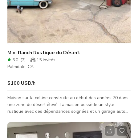
Mini Ranch Rustique du Désert
5.0
(
2
)
15
invités
Palmdale, CA
$100 USD
/h
Maison sur la colline construite au début des années 70 dans
une zone de désert élevé. La maison possède un style
rustique avec des dépendances soignées et un garage auto
éclectique/vintage. Beaucoup d'antiquités rustiques autour de
la propriété avec vue sur la montagne à l'avant et une belle
vue à l'arrière.