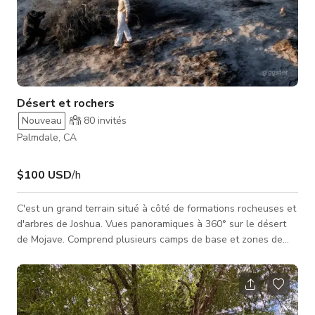
Désert et rochers
Nouveau
80
invités
Palmdale, CA
$100 USD
/h
C'est un grand terrain situé à côté de formations rocheuses et
d'arbres de Joshua. Vues panoramiques à 360° sur le désert
de Mojave. Comprend plusieurs camps de base et zones de
tournage. Établi depuis 7 ans avec de nombreux clients
satisfaits. 120 avis 5 étoiles avant que l'annonce ne soit
récemment supprimée. Parking supplémentaire sur place et
hors site disponible. Accessible en voiture ou véhicule de