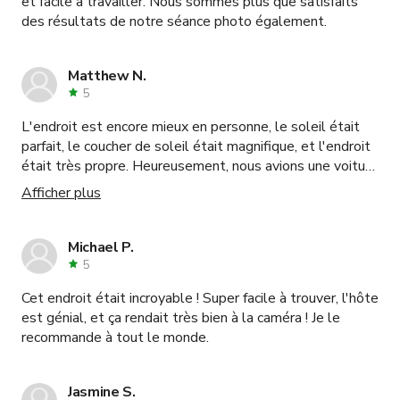
et facile à travailler. Nous sommes plus que satisfaits
des résultats de notre séance photo également.
Matthew N.
5
L'endroit est encore mieux en personne, le soleil était
parfait, le coucher de soleil était magnifique, et l'endroit
était très propre. Heureusement, nous avions une voiture
AWD pour monter la colline. Je recommande vivement
Afficher plus
d'en avoir une si vous voulez visiter. La communication
était également excellente.
Michael P.
5
Cet endroit était incroyable ! Super facile à trouver, l'hôte
est génial, et ça rendait très bien à la caméra ! Je le
recommande à tout le monde.
Jasmine S.