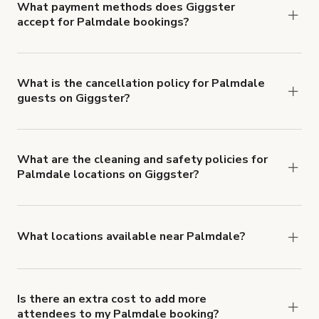
What payment methods does Giggster
accept for Palmdale bookings?
You can pay for your booking with a credit card, or
with ACH or wire transfer for bookings over $4k.
What is the cancellation policy for Palmdale
guests on Giggster?
Refund options vary, based on when the booking
is canceled.
Learn more about Giggster's
cancellation and refund policy
.
What are the cleaning and safety policies for
Palmdale locations on Giggster?
Now more than ever, your health and safety is our
number one priority. We've outlined specific
health and safety requirements for both hosts
What locations available near Palmdale?
and guests.
Learn more about Giggster's COVID-
You'll find up to 42 different types of locations in
19 Health & Safety Measures
.
Palmdale. Just start a search at
giggster.com
and
narrow things down with the 'Filter' option.
Is there an extra cost to add more
attendees to my Palmdale booking?