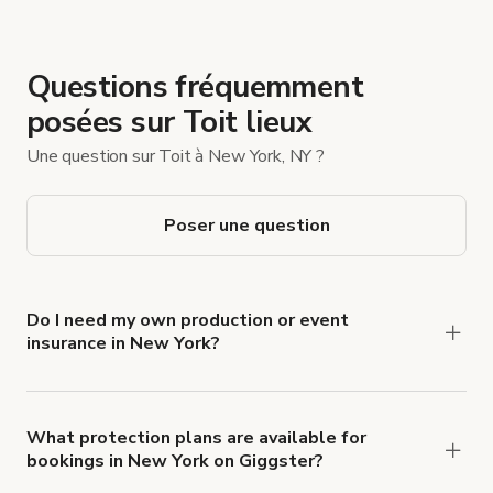
Questions fréquemment
posées sur Toit lieux
Une question sur Toit à New York, NY ?
Poser une question
Do I need my own production or event
insurance in New York?
Yes. All renters are required to carry
Comprehensive Liability and Property Damage
insurance with liability coverage of no less than
What protection plans are available for
bookings in New York on Giggster?
$1,000,000.