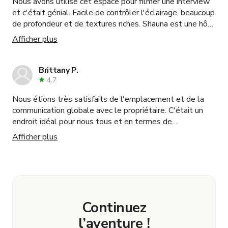
Nous avons utilisé cet espace pour filmer une interview
et c'était génial. Facile de contrôler l'éclairage, beaucoup
de profondeur et de textures riches. Shauna est une hôte
merveilleuse, toujours disponible et très accommodante.
Afficher plus
Hautement recommandé pour tout événement ou
tournage.
Brittany P.
4.7
Nous étions très satisfaits de l'emplacement et de la
communication globale avec le propriétaire. C'était un
endroit idéal pour nous tous et en termes de
stationnement aussi, c'était parfait. Rien à redire !
Afficher plus
Continuez
l’aventure !