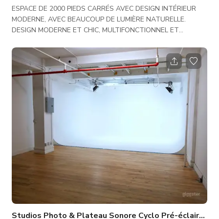
ESPACE DE 2000 PIEDS CARRÉS AVEC DESIGN INTÉRIEUR
MODERNE, AVEC BEAUCOUP DE LUMIÈRE NATURELLE.
DESIGN MODERNE ET CHIC, MULTIFONCTIONNEL ET
PARFAIT POUR TOUT PROJET. STATIONNEMENT DE RUE
DISPONIBLE. TARIFS NÉGOCIÉS PAR TOURNAGE. TOIT
TERRASSE/HALL DISPONIBLE POUR COÛT
SUPPLÉMENTAIRE. Tournages récents **TRACY MORGAN,
REMY MA / LOVE & HIP HOP, TIM GUNN/PROJECT RUNWAY,
VINCENT PASTORE DE THE SOPRANOS, NATIONAL
GEOGRAPHIC, COSMO, VOGUE, PENTHOUSE, HARPERS'
BIZAAR, GQ, 20/20, CLIPS MUSICAUX
Studios Photo & Plateau Sonore Cyclo Pré-éclairé Ch