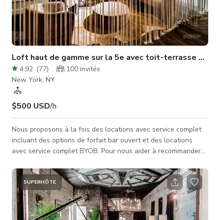
Loft haut de gamme sur la 5e avec toit-terrasse privé
4.92
(
77
)
100
invités
New York, NY
$500 USD
/h
Nous proposons à la fois des locations avec service complet
incluant des options de forfait bar ouvert et des locations
avec service complet BYOB. Pour nous aider à recommander
la meilleure option de location pour votre événement, veuillez
nous indiquer votre budget pour la location du lieu avec
service de bar. Nous vous fournirons des options tarifaires
SUPERHÔTE
avec une liste complète des équipements que nous
proposons. Les tarifs des événements varient de 3 000 $ à 7
000 $ pour un minimum d