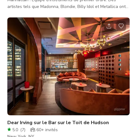
artistes tels que Madonna, Blondie, Billy Idol et Metallica ont
répété et affiné leurs premiers succès au Music Building.
Echoland Studios est très heureux de présenter cet espace
dédié à votre créativité pour atteindre son apogée ici au 12e
étage de ce bâtiment transformateur. ÉQUIPEMENT /
MATÉRIEL / INSTRUMENTS Batterie Gretsch 5 pièces
Cymbales Zildjian Baldw
Dear Irving sur le Bar sur le Toit de Hudson
5.0
(
7
)
60+
invités
New York, NY