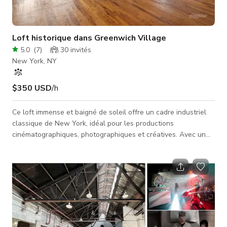
Loft historique dans Greenwich Village
5.0
(
7
)
30
invités
New York, NY
$350 USD
/h
Ce loft immense et baigné de soleil offre un cadre industriel
classique de New York, idéal pour les productions
cinématographiques, photographiques et créatives. Avec un
accès direct par un grand ascenseur de fret, un intérieur
totalement silencieux, une exposition sud et sept grandes
fenêtres surdimensionnées, l'espace bénéficie d'une lumière
naturelle constante tout au long de la journée, parfait pour
les prises de vue en lumière naturelle. Il est également d'un
silence absolu. U