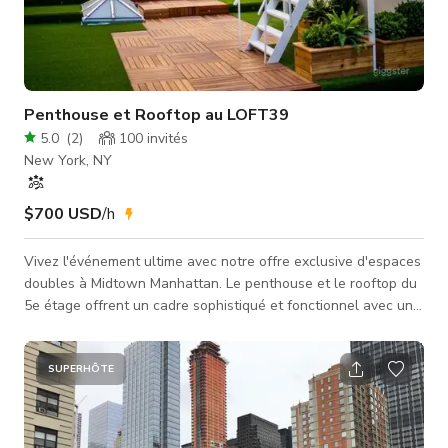
Penthouse et Rooftop au LOFT39
5.0
(
2
)
100
invités
New York, NY
$700 USD
/h
Vivez l'événement ultime avec notre offre exclusive d'espaces
doubles à Midtown Manhattan. Le penthouse et le rooftop du
5e étage offrent un cadre sophistiqué et fonctionnel avec une
cuisine ouverte récemment rénovée et un élégant espace
assis pour jusqu'à 100 invités. Idéal pour des dîners, petits
mariages, démonstrations culinaires et réunions d'affaires.
SUPERHÔTE
Montez à notre lounge rooftop récemment rénové, offrant une
vue imprenable sur le canyon du quartier du vêtement et l'E