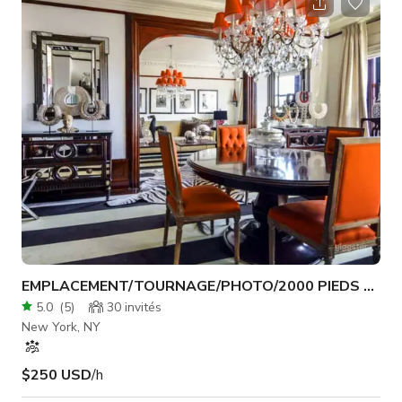
télévision, le cinéma et la photo depuis avant l'essor de
Bushwick - de l'épisode "Crack-cident" de Girls à la dernière
vidéo de David Bowie "Lazarus". Tous les meubles,
décorations, accessoires
EMPLACEMENT/TOURNAGE/PHOTO/2000 PIEDS CARR
5.0
(
5
)
30
invités
New York, NY
$250 USD
/h