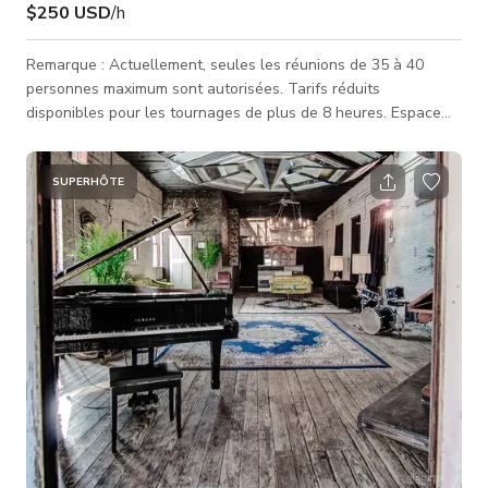
$250 USD
/h
Remarque : Actuellement, seules les réunions de 35 à 40
personnes maximum sont autorisées. Tarifs réduits
disponibles pour les tournages de plus de 8 heures. Espace
immense (plus de 2 500 pieds carrés) avec une immense
verrière d'atrium laissant entrer beaucoup de lumière
naturelle au cœur du village est. La maison dispose d'un
SUPERHÔTE
grand jardin patio accessible par la cuisine. J'ai acheté cette
maison en 1996 et l'ai complètement rénovée en 2003. Elle
est entourée de jardins communauta