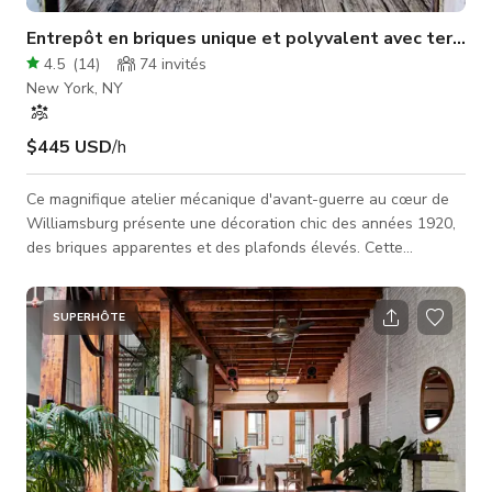
Entrepôt en briques unique et polyvalent avec terrasse
4.5
(
14
)
74
invités
New York, NY
$445 USD
/h
Ce magnifique atelier mécanique d'avant-guerre au cœur de
Williamsburg présente une décoration chic des années 1920,
des briques apparentes et des plafonds élevés. Cette
annonce concerne l'ensemble du bâtiment, qui comprend la
galerie du premier étage, le loft vintage du deuxième étage et
la terrasse sur le toit. Le bâtiment peut accueillir jusqu'à 74
SUPERHÔTE
invités. Le loft vous plonge visuellement dans la nostalgie
avec son mobilier vintage et son ambiance speakeasy
classique. L'intéri