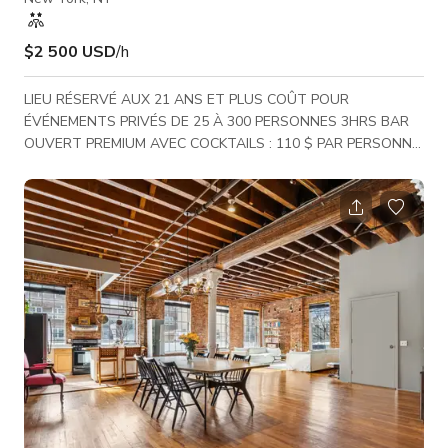
$2 500 USD
/h
LIEU RÉSERVÉ AUX 21 ANS ET PLUS COÛT POUR
ÉVÉNEMENTS PRIVÉS DE 25 À 300 PERSONNES 3HRS BAR
OUVERT PREMIUM AVEC COCKTAILS : 110 $ PAR PERSONNE
PASS HORS D'OEUVRES : 25 $ PAR PERSONNE & PAR HEURE
+ TAXES, GRATUITÉ, FRAIS ADMINISTRATIFS DE 8 % Le
salon de cocktail sur le toit à deux étages le plus haut de
New York offrant des vues spectaculaires ! Situé aux 40e et
41e étages avec terrasses extérieures. **Les événements
privés en soirée nécessitent un bar ouvert et un forfait re