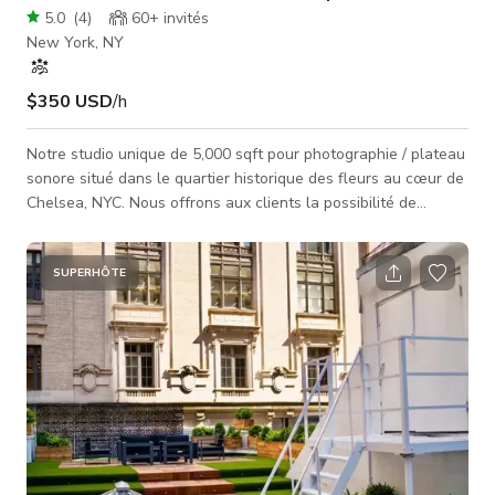
5.0
(
4
)
60+
invités
New York, NY
$350 USD
/h
Notre studio unique de 5,000 sqft pour photographie / plateau
sonore situé dans le quartier historique des fleurs au cœur de
Chelsea, NYC. Nous offrons aux clients la possibilité de
tourner dans deux studios (les murs cyclo peuvent être verts
ou blancs) sur un étage privé séparé par une zone de 2,000
sqft pour la préparation / production. Que vous ayez besoin
SUPERHÔTE
des deux studios ou d'un seul, l'installation sera privée pour
votre tournage de la journée. Entrée par code au bâtiment
sans