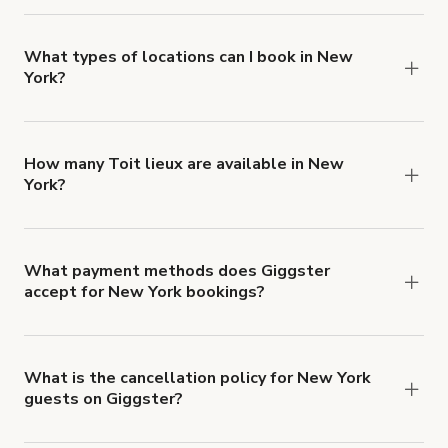
Giggster offers Damage Protection coverage that
you can add to a booking at checkout.
Learn more
about Giggster's Damage Protection coverage.
What types of locations can I book in New
York?
You can choose from 42 types! Just search for
locations in New York at
giggster.com
, then click
'Filters' to look for something specific.
How many Toit lieux are available in New
York?
Right now, there are 299 Toit lieux available in
New York.
What payment methods does Giggster
accept for New York bookings?
You can pay for your booking with a credit card, or
with ACH or wire transfer for bookings over $4k.
What is the cancellation policy for New York
guests on Giggster?
Refund options vary, based on when the booking