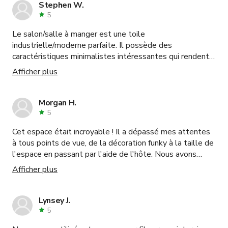
dépassées. Sans aucune assistance, il a su prendre ma
Stephen W.
vision et la concrétiser ! Je considère déjà des
5
événements futurs à cet endroit.
Le salon/salle à manger est une toile
industrielle/moderne parfaite. Il possède des
caractéristiques minimalistes intéressantes qui rendent
bien à la caméra et une abondance de lumière naturelle.
Afficher plus
Le mobilier est facilement déplaçable et réarrangeable,
et le propriétaire était très accommodant. Beaucoup de
prises électriques, réparties uniformément dans l'espace.
Morgan H.
J'espère sincèrement pouvoir filmer ici à nouveau.
5
Cet espace était incroyable ! Il a dépassé mes attentes
à tous points de vue, de la décoration funky à la taille de
l'espace en passant par l'aide de l'hôte. Nous avons
organisé un événement incroyable pour 20 personnes et
Afficher plus
n'hésiterions pas à revenir.
Lynsey J.
5