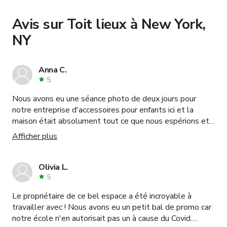
book and pay for the location in a couple of clicks.
.
Learn more about booking locations
.
Avis sur Toit lieux à New York,
NY
Anna C.
5
Nous avons eu une séance photo de deux jours pour
notre entreprise d'accessoires pour enfants ici et la
maison était absolument tout ce que nous espérions et
plus encore ! La maison est moderne, spacieuse, propre
Afficher plus
et permet à chaque prise de vue d'être unique ! Les
photos ne rendent pas justice à cette maison DU TOUT
!! L'hôte était extrêmement gentil, serviable et très
Olivia L.
facile à travailler ! Nous recommandons vivement cet
5
endroit pour tout type de tournage et réserverons
Le propriétaire de ce bel espace a été incroyable à
certainement à nouveau !
travailler avec ! Nous avons eu un petit bal de promo car
notre école n'en autorisait pas un à cause du Covid.