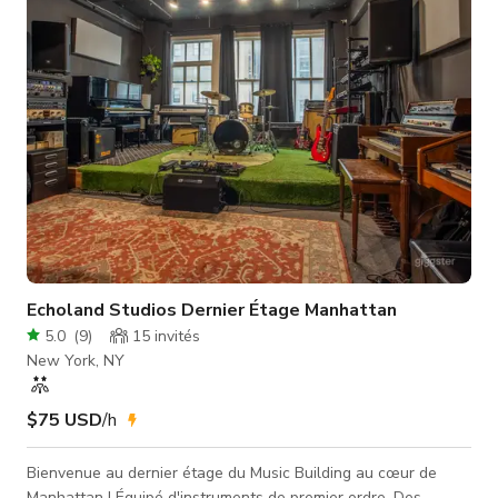
imagination. CONCIERGE ✓ Nous pouvons coordonner tout :
décoration, F&B et traite
Echoland Studios Dernier Étage Manhattan
5.0
(
9
)
15
invités
New York, NY
$75 USD
/h
Bienvenue au dernier étage du Music Building au cœur de
Manhattan ! Équipé d'instruments de premier ordre. Des