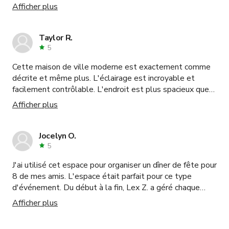
L'espace est magnifique, les photos ne montrent pas
Afficher plus
toute sa beauté ! L'emplacement était également idéal
avec plusieurs stations de train à proximité. Le personnel
a été très utile pour l'installation et pour s'assurer que
Taylor R.
tout se passe bien. Tout le monde a vraiment passé un
5
moment formidable et se souviendra de cet endroit pour
Cette maison de ville moderne est exactement comme
toujours !
décrite et même plus. L'éclairage est incroyable et
facilement contrôlable. L'endroit est plus spacieux que
ce que montrent les photos, et notre hôte était très
Afficher plus
facile à gérer. Je réserverai certainement à nouveau.
Jocelyn O.
5
J'ai utilisé cet espace pour organiser un dîner de fête pour
8 de mes amis. L'espace était parfait pour ce type
d'événement. Du début à la fin, Lex Z. a géré chaque
détail de manière fluide et professionnelle. Nous avons
Afficher plus
eu quelques brèves discussions pour revoir mes attentes
pour l'espace et pour la soirée - il les a toutes