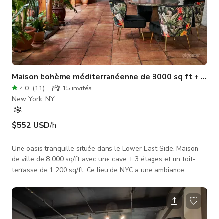
Maison bohème méditerranéenne de 8000 sq ft + toit
4.0
(
11
)
15
invités
New York, NY
$552 USD
/h
Une oasis tranquille située dans le Lower East Side. Maison
de ville de 8 000 sq/ft avec une cave + 3 étages et un toit-
terrasse de 1 200 sq/ft. Ce lieu de NYC a une ambiance
méditerranéenne haut de gamme avec une esthétique
naturelle, des finitions haut de gamme et des œuvres d'art
uniques. Laissez cet espace méditerranéen haut de gamme
vous transporter hors de la ville et laissez libre cours à votre