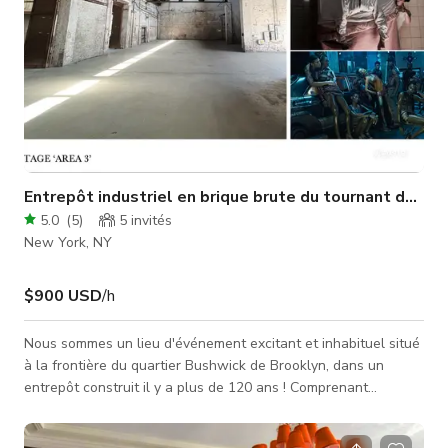
Entrepôt industriel en brique brute du tournant du siè
5.0
(
5
)
5
invités
New York, NY
$900 USD
/h
Nous sommes un lieu d'événement excitant et inhabituel situé
à la frontière du quartier Bushwick de Brooklyn, dans un
entrepôt construit il y a plus de 120 ans ! Comprenant
plusieurs espaces sous un même toit dans un complexe de 16
000 pieds carrés. Nous sommes un plateau actif pour la