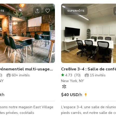
ÔTE
SUPERHÔTE
vénementiel multi-usages en brique apparente
Cre8ive 3-4 : Salle de con
0
)
60+
invités
4.73
(
70
)
15
invités
NY
New York, NY
D
/h
$40 USD
/h
sons notre magasin East Village
L'espace 3-4, une salle de réuni
tes privées, cocktails
pieds carrés, est notre salle de 