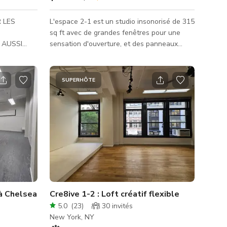
 LES
L'espace 2-1 est un studio insonorisé de 315
sq ft avec de grandes fenêtres pour une
 AUSSI
sensation d'ouverture, et des panneaux
VÉE !
supplémentaires d'insonorisation pour tout
projet de tournage ou d'enregistrement sur
lequel vous travaillez, garantissant un
SUPERHÔTE
chement
meilleur son et plus d'intimité. Avec une
r du
capacité allant jusqu'à 25 invités, l'espace 2-
8e rue et
1 est une taille parfaite pour la
 magnifique
collaboration et la créativité. Que vous
renables sur
organisiez des interviews pour un poste ou
a journée
un podcast, une réunion ou un to
c
 à Chelsea
Cre8ive 1-2 : Loft créatif flexible
5.0
(
23
)
30
invités
New York, NY