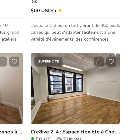
$60 USD
/h
e 40
L'espace 1-2 est un loft vibrant de 460 pieds
plus grand
carrés qui peut s'adapter facilement à une
ateliers,
variété d'événements, des conférences
 grandes
académiques aux performances captivantes.
se d'un mur
Les lumières de scène à intensité variable et
x
la scène basse offrent un point focal pour
SUPERHÔTE
 à ressort
les présentations, les tables rondes ou
ités de
même les productions à petite échelle.
rs de
Grâce à notre technologie d'insonorisation
intégrée dans tout Cre8ive, vous bénéficiez
vous
d'une acoustique optimale, parfaite pour
lon vos
tout type d
sonnes à Midtown, New York
Cre8ive 2-4 : Espace flexible à Chelsea
5.0
(
18
)
30
invités