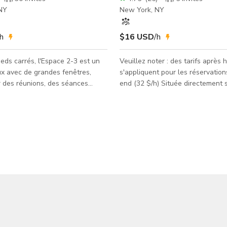
NY
New York, NY
/h
$16 USD
/h
eds carrés, l'Espace 2-3 est un
Veuillez noter : des tarifs après 
ux avec de grandes fenêtres,
s'appliquent pour les réservatio
r des réunions, des séances
end (32 $/h) Située directement sur la 5e
s ateliers ! Les grandes fenêtres
Avenue, cette salle privée intern
trer beaucoup de lumière, créant
ft. est un excellent choix pour le
ement inspirant prêt pour votre
professionnels ayant besoin d'un
disposition
sécurisé pour des entretiens en t
omprenant tables et chaises, un
des consultations confidentielle
 et une capacité allant jusqu'à 25
travail individuel concentré. Pour
il offre une toile blanche pour
de production tournant à Midtow
otre prochaine séance photo,
cadre interne élimine complètem
atelier et
distractions extérieures, c