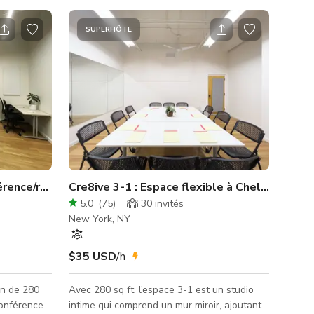
SUPERHÔTE
férence/réunion Chelsea
Cre8ive 3-1 : Espace flexible à Chelsea
5.0
(
75
)
30
invités
New York, NY
$35 USD
/h
on de 280
Avec 280 sq ft, l’espace 3-1 est un studio
conférence
intime qui comprend un mur miroir, ajoutant