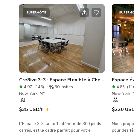
SUPERHÔTE
SUPERH
Cre8ive 3-3 : Espace Flexible à Chelsea
Espace é
4.97
(
145
)
30
invités
4.83
(
11
New York, NY
New York, 
$35 USD
/h
$220 US
L'Espace 3-3, un loft intérieur de 300 pieds
Nous propo
carrés, est le cadre parfait pour votre
pour des fê