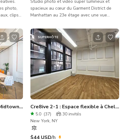
éatives.
Studio photo et vidéo super lumineux et
es photo,
spacieux au cœur du Garment District de
aux, clips
Manhattan au 23e étage avec une vue
magnifique sur Manhattan. ★★★ Notre
eux. Ce
responsable de studio est sur place pour
votre toile
s'assurer que vous avez tout ce dont vous
SUPERHÔTE
avez besoin pour une excellente
séance.★★★ - Tout l'équipement que nous
 lumière du
avons est à votre disposition
ntées sud-
GRATUITEMENT. - Hauteur sous plafond =
èrent avec
12 pieds - Papier sans couture = 15 couleurs
différentes. - Si vous souhaitez utiliser un
fond en papie
Midtown avec vue sur la skyline !
Cre8ive 2-1 : Espace flexible à Chelsea
5.0
(
37
)
30
invités
New York, NY
$44 USD
/h