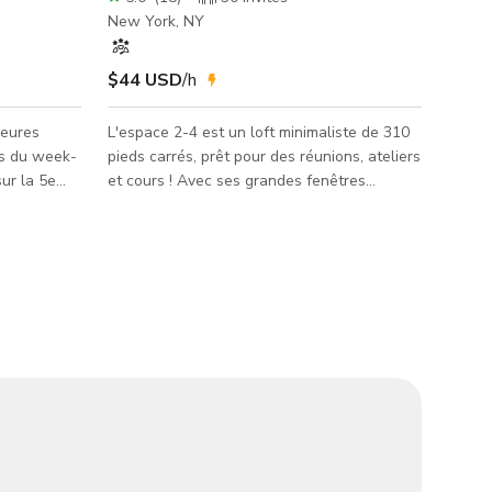
New York, NY
$44 USD
/h
heures
L'espace 2-4 est un loft minimaliste de 310
ns du week-
pieds carrés, prêt pour des réunions, ateliers
et cours ! Avec ses grandes fenêtres
e de 50 sq.
donnant sur la rue et son mur miroir, il
s
confère une atmosphère professionnelle à
 endroit
votre événement. Avec une disposition
ête-à-tête,
ajustable incluant tables, chaises,
s ou un
projecteurs et plus, ainsi qu'une capacité de
 les équipes
25 personnes, l'espace 2-4 est l'endroit
n, son
parfait pour des conférences mémorables,
ent les
présentations, réunions, et plus encore !
Notre espace : - Immeuble avec