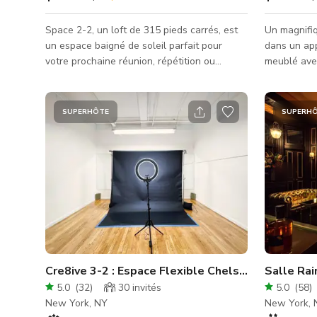
Space 2-2, un loft de 315 pieds carrés, est
Un magnifi
un espace baigné de soleil parfait pour
dans un ap
votre prochaine réunion, répétition ou
meublé ave
tournage ! Ses grandes fenêtres et son mur
sélectionn
miroir créent une sensation d'ouverture et
plafonds de
de connexion avec l'extérieur. Avec son mur
et une che
SUPERHÔTE
SUPERH
miroir, le studio peut être utilisé pour des
électrique. La disposition comprend un grand
activités telles que des cours de danse, des
salon, une 
séances de yoga et des essayages. Avec sa
escamotable
disposition adaptable incluant tables,
aménagé en
chaises et projecteur, et une capacité allant
photo), un
jusqu'à 25 pers
une cuisine
16 pieds. U
Cre8ive 3-2 : Espace Flexible Chelsea
Salle Rai
5.0
(
32
)
30
invités
5.0
(
58
)
New York, NY
New York, 