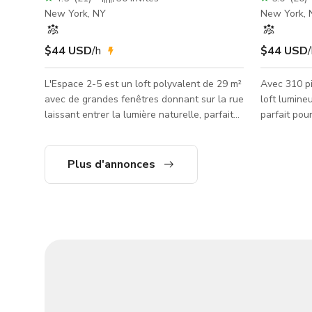
New York, NY
New York, 
$44 USD
/h
$44 USD
L'Espace 2-5 est un loft polyvalent de 29 m²
Avec 310 pi
avec de grandes fenêtres donnant sur la rue
loft lumine
laissant entrer la lumière naturelle, parfait
parfait pou
pour toutes vos activités hors site, cours et
photo ou de
plus encore ! Son mur miroir ajoute une
laissent en
touche d'élégance et peut être utilisé pour
un environn
Plus d'annonces
diverses activités, telles que les cours de
prochain projet. Avec sa 
danse, de yoga ou simplement pour créer un
adaptable c
espace plus dynamique. Avec ses
mur miroir,
nombreuses configurations incluant tables,
personnes, 
chaises, barre de ballet et plus, l'Espace 2-5
démarrer v
offre un espace
répétition, 