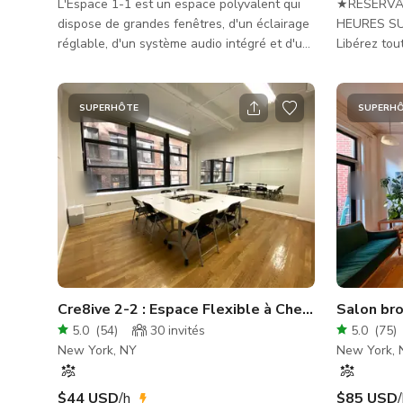
L'Espace 1-1 est un espace polyvalent qui
★RÉSERVA
dispose de grandes fenêtres, d'un éclairage
HEURES SU
réglable, d'un système audio intégré et d'un
Libérez tou
miroir mural. Conçu pour accueillir une large
ou événeme
gamme d'événements, notre loft spacieux de
studio comb
460 sq ft offre amplement d'espace pour
reliés sans
SUPERHÔTE
SUPERH
que votre groupe puisse se disperser et
offrant une
s'engager pleinement dans les activités,
d'horizon d
tandis que les hauts plafonds apparents
des product
créent un environnement moderne et
événements
inspirant. La configuration flexible de
encore, cet
l'Espace 1-1 vous permet de pers
polyvalence
inst
Cre8ive 2-2 : Espace Flexible à Chelsea
Salon br
5.0
(
54
)
30
invités
5.0
(
75
)
New York, NY
New York, 
$44 USD
/h
$85 USD