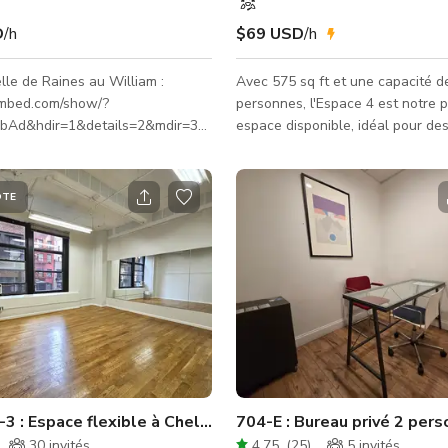
D
/h
$69 USD
/h
elle de Raines au William :
Avec 575 sq ft et une capacité d
embed.com/show/?
personnes, l'Espace 4 est notre 
JbAd&hdir=1&details=2&mdir=3&newtags=1
espace disponible, idéal pour des 
 un élégant townhouse. Nous
des sessions de formation ou de
de 4 salons magnifiquement
réunions. L'espace flexible dispo
entier de miroirs avec des rideau
ÔTE
rétractables, ainsi qu'un plancher
e de 4 heures +600$ de frais
confortable, conçu pour les activ
e pour un tournage d'une journée
groupe, les répétitions et les cou
mouvement et de danse. L'éclairage
 un bar ouvert et un forfait repas
polyvalent et les configurations 
le lieu. L
permettent d'ajuster l'espace se
besoin
-3 : Espace flexible à Chelsea
704-E : Bureau privé 2 per
30
invités
4.75
(
25
)
5
invités