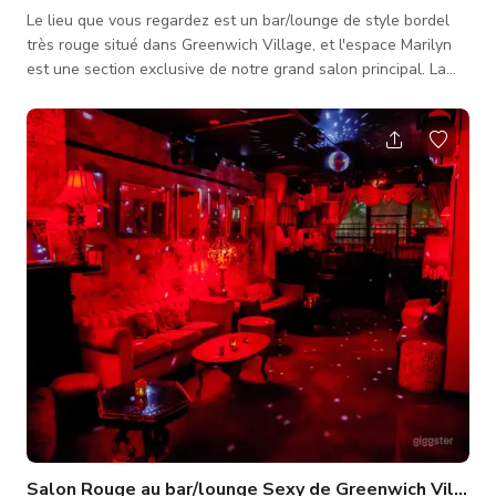
Le lieu que vous regardez est un bar/lounge de style bordel
très rouge situé dans Greenwich Village, et l'espace Marilyn
est une section exclusive de notre grand salon principal. La
zone illustrée est confortable pour des groupes de 30 à 50
personnes et comprend deux ensembles de canapés, chaises,
bancs et tables à cocktails. L'accès au jardin est facile (ouvert
toute l'année et chauffé pendant les mois plus frais) et un
service de cocktails est disponible. Les réservations de table c
Salon Rouge au bar/lounge Sexy de Greenwich Village