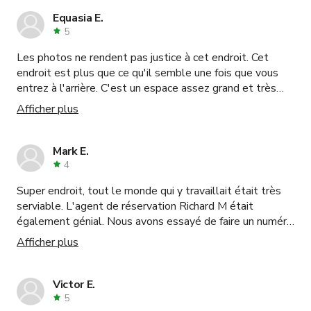
Equasia E.
5
Les photos ne rendent pas justice à cet endroit. Cet
endroit est plus que ce qu'il semble une fois que vous
entrez à l'arrière. C'est un espace assez grand et très
flexible pour presque tous les événements.
Afficher plus
Mark E.
4
Super endroit, tout le monde qui y travaillait était très
serviable. L'agent de réservation Richard M était
également génial. Nous avons essayé de faire un numéro
de musique et ça s'est bien passé, certains câbles de
Afficher plus
l'installation audio se déconnectaient souvent donc on
ne pouvait pas trop bouger ou danser sinon les câbles
sortaient du mur et nous perdions le son plusieurs fois.
Victor E.
Super bar pour la nourriture et les boissons, juste faites
5