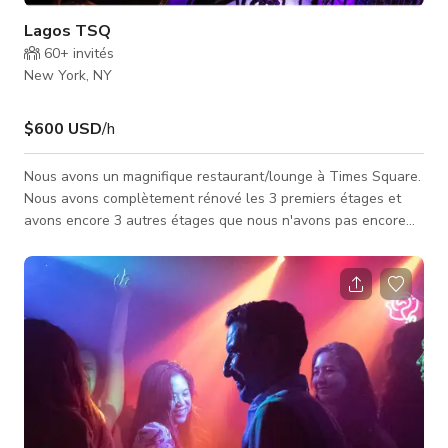
Lagos TSQ
60+
invités
New York, NY
$600 USD
/h
Nous avons un magnifique restaurant/lounge à Times Square.
Nous avons complètement rénové les 3 premiers étages et
avons encore 3 autres étages que nous n'avons pas encore
touchés. Vous pouvez utiliser quelque chose déjà construit
dans la moitié inférieure du bâtiment ou faire preuve de
créativité et utiliser la partie supérieure encore intacte.