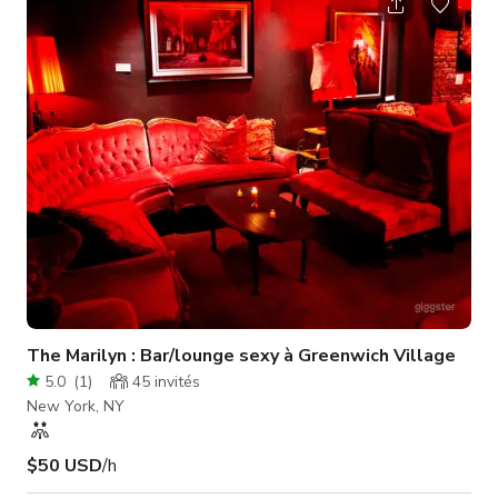
jusqu'à 60 personnes.
The Marilyn : Bar/lounge sexy à Greenwich Village
5.0
(
1
)
45
invités
New York, NY
$50 USD
/h