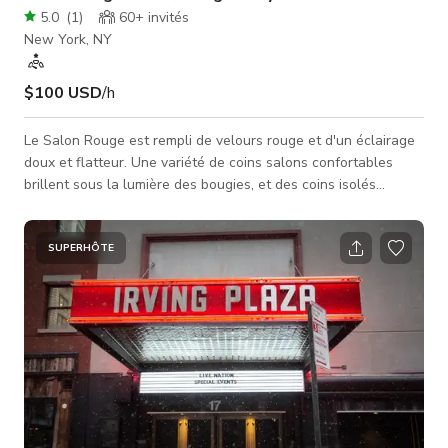
5.0
(
1
)
60+
invités
New York, NY
$100 USD
/h
Le Salon Rouge est rempli de velours rouge et d'un éclairage
doux et flatteur. Une variété de coins salons confortables
brillent sous la lumière des bougies, et des coins isolés
comme notre balcon offrent un endroit intime pour les petits
groupes. Exceptionnellement adapté aux célébrations de
toutes sortes, le salon peut accueillir jusqu'à 80 personnes,
SUPERHÔTE
mais se sent confortable avec aussi peu que 50.