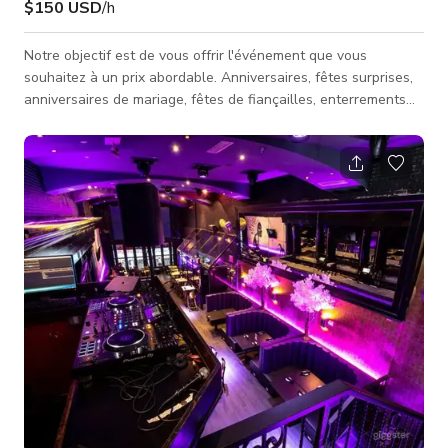
$150 USD
/h
Notre objectif est de vous offrir l'événement que vous
souhaitez à un prix abordable. Anniversaires, fêtes surprises,
anniversaires de mariage, fêtes de fiançailles, enterrements
de vie de jeune fille, séances de dédicaces, productions et
plus encore – nous offrons une assistance experte pour
organiser tout événement selon vos spécifications et faisons
de notre mieux pour le rendre mémorable. Cette annonce
concerne la location de notre bar principal dans son
intégralité et inclu