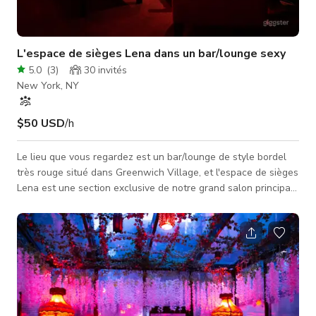
L'espace de sièges Lena dans un bar/lounge sexy
5.0
(
3
)
30
invités
New York, NY
$50 USD
/h
Le lieu que vous regardez est un bar/lounge de style bordel
très rouge situé dans Greenwich Village, et l'espace de sièges
Lena est une section exclusive de notre grand salon principal.
L'espace illustré est confortable pour des groupes de 15 à 25
personnes et comprend un canapé en velours rouge
surdimensionné et sexy, des chaises et une grande table
basse. L'accès au jardin est facile (ouvert toute l'année et
chauffé pendant les mois plus frais) et un service de cocktails
est disponi