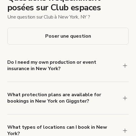
posées sur Club espaces
Une question sur Club à New York, NY ?
Poser une question
Do I need my own production or event
insurance in New York?
Yes. All renters are required to carry
Comprehensive Liability and Property Damage
insurance with liability coverage of no less than
What protection plans are available for
bookings in New York on Giggster?
$1,000,000.
Giggster offers Damage Protection coverage that
you can add to a booking at checkout.
Learn more
about Giggster's Damage Protection coverage.
What types of locations can I book in New
York?