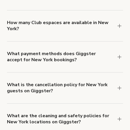
You can choose from 42 types! Just search for
locations in New York at
giggster.com
, then click
'Filters' to look for something specific.
How many Club espaces are available in New
York?
Right now, there are 399 Club espaces available
in New York.
What payment methods does Giggster
accept for New York bookings?
You can pay for your booking with a credit card, or
with ACH or wire transfer for bookings over $4k.
What is the cancellation policy for New York
guests on Giggster?
Refund options vary, based on when the booking
is canceled.
Learn more about Giggster's
cancellation and refund policy
.
What are the cleaning and safety policies for
New York locations on Giggster?