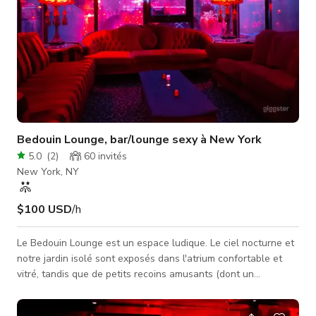
Bedouin Lounge, bar/lounge sexy à New York
5.0
(
2
)
60
invités
New York, NY
$100 USD
/h
Le Bedouin Lounge est un espace ludique. Le ciel nocturne et
notre jardin isolé sont exposés dans l'atrium confortable et
vitré, tandis que de petits recoins amusants (dont un
accessible uniquement par une échelle) invitent vos invités
dans une étreinte de velours. Cet espace peut accueillir