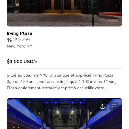
Irving Plaza
15
invités
New York, NY
$1 500 USD
/h
Situé au cœur de NYC, l'historique et apprécié Irving Plaza,
âgé de 150 ans, peut accueillir jusqu'à 1 100 invités. L'Irving
Plaza entièrement restauré est prêt à accueillir votre
prochaine réunion ou événement privé. Réimaginant
l'expérience globale des événements en direct dans tout le
lieu tout en conservant le charme du 19ème siècle. Irving
Plaza dispose d'un salon VIP haut de gamme avec bar privé,
de loges au niveau du balcon offrant une vue dégagée sur la
scène po