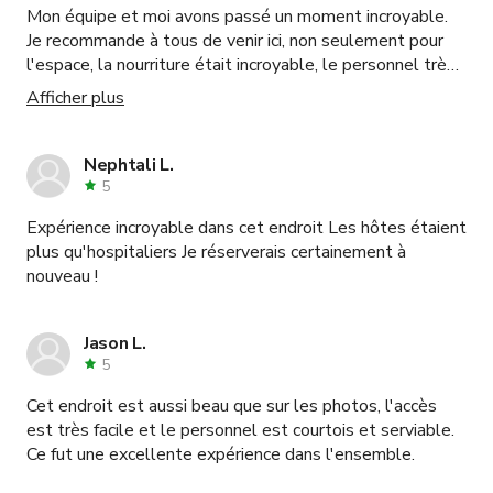
Mon équipe et moi avons passé un moment incroyable.
Je recommande à tous de venir ici, non seulement pour
l'espace, la nourriture était incroyable, le personnel très
respectueux et serviable pour tout ce dont nous avions
Afficher plus
besoin, des managers au chef et aux barmans. C'est un
endroit sûr pour venir se détendre et planifier votre
prochain événement spécial.
Nephtali L.
5
Expérience incroyable dans cet endroit Les hôtes étaient
plus qu'hospitaliers Je réserverais certainement à
nouveau !
Jason L.
5
Cet endroit est aussi beau que sur les photos, l'accès
est très facile et le personnel est courtois et serviable.
Ce fut une excellente expérience dans l'ensemble.