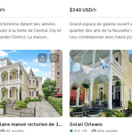
D
/h
$340 USD
/h
ictorienne datant des années
Grand espace de galerie ouvert 
uée à la limite de Central City et
quartier des arts de la Nouvelle-
rden District. La maison
Lieu contemporain avec hauts pl
 est idéalement située et
beaucoup de lumière naturelle e
à pied au tramway, aux second
pieds carrés d'espace avec kitch
éfilés, aux hôtels et aux
salle de bain.
. Découvrez un lieu artistique
pour le Super Bowl, les défilés de
 les second lines, les séances
roduction cinématographique, les
s, les réunions, les activations
les mariages e
aire manoir victorien de 1886 à la Nouvelle-Orléans
Solari Orleans
61
invités
5.0
(
3
)
60+
invités