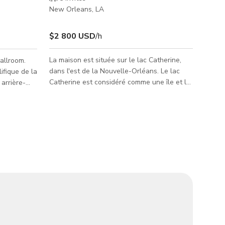
New Orleans, LA
$2 800 USD
/h
La maison est située sur le lac Catherine,
allroom.
dans l'est de la Nouvelle-Orléans. Le lac
lifique de la
Catherine est considéré comme une île et la
arrière-
maison est située sur le lac.
traitiste.
e victorien
val à
 en puzzle
relle
er orné et
s moulures
 d'un