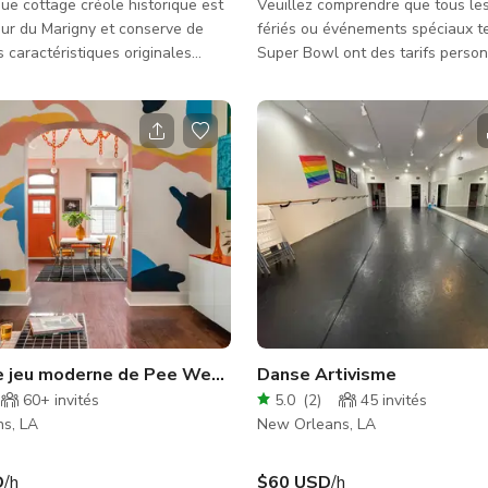
ue cottage créole historique est
Veuillez comprendre que tous les
ur du Marigny et conserve de
fériés ou événements spéciaux te
caractéristiques originales
Super Bowl ont des tarifs person
. En entrant, vous serez
Découvrez un lieu exceptionnel p
é par des plafonds de 14 pieds
productions cinématographiques,
en plâtre vieilli du couloir latéral.
activations de marque, fêtes, et 
 trouvent trois grandes pièces,
Disponible pour le Super Bowl 2
ssi impressionnante que la
domaine allie charme vintage et
. La grande cheminée du salon,
modernes, en faisant un cadre un
s ornés et les murs en plâtre
Nouvelle-Orléans. Caractéristiques clés :
ont le souffle. La deuxième
Importance historique : Ce domai
se d'une table de bil
appartenait à la célèbre madame
e jeu moderne de Pee Wee ! Art déco & Memphis
Danse Artivisme
60+
invités
5.0
(
2
)
45
invités
s, LA
New Orleans, LA
D
/h
$60 USD
/h