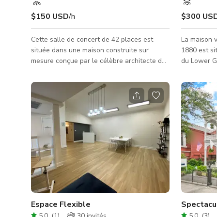
$150 USD
/h
$300 US
Cette salle de concert de 42 places est
La maison v
située dans une maison construite sur
1880 est sit
mesure conçue par le célèbre architecte de
du Lower Ga
la Nouvelle-Orléans Wayne Troyer. Elle
victorienne
dispose d'un piano Steinway, d'une
accessible 
configuration flexible des sièges, et est
lines, aux d
idéalement adaptée à la musique
restaurants
acoustique. Le propriétaire est un
disponible 
violoncelliste classique et organise une
Mardi Gras,
série de concerts mensuels. Elle a été louée
photo, la p
pour d'autres fonctions telles que des
fêtes privée
réunions, des fêtes d'anniversaire et des
de marque, 
tournages com
Espace Flexible
Spectacul
5.0
(
1
)
30
invités
5.0
(
3
)