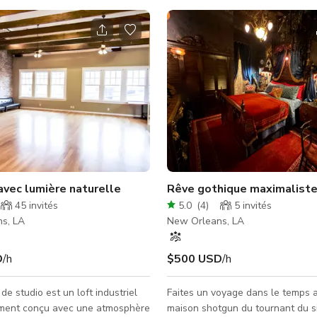
e 1916
avec lumière naturelle
Rêve gothique maximaliste
45
invités
5.0
(
4
)
5
invités
s, LA
New Orleans, LA
D
/h
$500 USD
/h
de studio est un loft industriel
Faites un voyage dans le temps 
ment conçu avec une atmosphère
maison shotgun du tournant du si