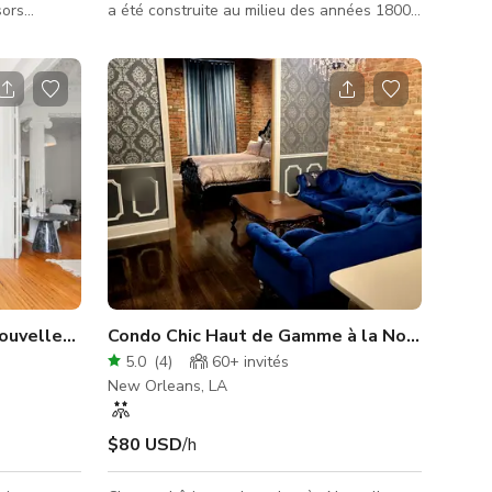
sors
a été construite au milieu des années 1800.
ères
La maison dispose d'un parking fermé
t
pouvant accueillir jusqu'à 2-3 voitures.
la porte,
ation
ancienne
sis sur
? C'est
soirée, peu
ouvelle-Orléans avec salle de bal & jardins
Condo Chic Haut de Gamme à la Nouvelle-Orl
5.0
(
4
)
60+
invités
New Orleans, LA
$80 USD
/h