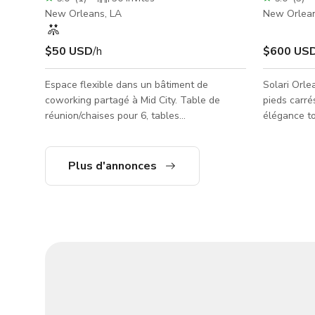
New Orleans, LA
New Orlean
$50 USD
/h
$600 US
Espace flexible dans un bâtiment de
Solari Orle
coworking partagé à Mid City. Table de
pieds carré
réunion/chaises pour 6, tables
élégance to
pliantes/chaises supplémentaires pour 15,
imprenable 
TV intelligente, espace lounge, wifi.
Charles de 
Kitchenette et demi-salle de bain partagées
Garden Dist
Plus d'annonces
avec deux entreprises résidentes. Disponible
des tons ne
à l'heure ou à la journée.
très demand
clients à co
l'expertise
expérience
d'événement