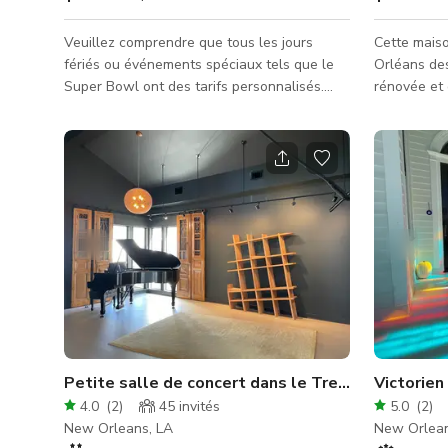
Veuillez comprendre que tous les jours
Cette mais
fériés ou événements spéciaux tels que le
Orléans de
Super Bowl ont des tarifs personnalisés.
rénovée et 
Entrez dans le décor parfait pour votre
combinant u
prochain tournage ou séance photo à la
allant de l
magnifique maison principale Creole
de jeu de 
Cottage, où les séjours de nuit sont
couleurs au
possibles pour au moins trois nuits. Avec
et une vari
une esthétique éclectique et moderne-
qu'un lit in
industrielle-chic, le plan ouvert offre une
un jardin s
multitude de configurations de tournage
une immense
disponibles. De hauts plafonds, des poutres
Prése
appar
Petite salle de concert dans le Treme
Victorien
4.0
(
2
)
45
invités
5.0
(
2
)
New Orleans, LA
New Orlean