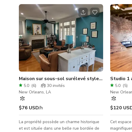
Maison sur sous-sol surélevé style Craftsman d
Studio 1 
5.0
(
6
)
30
invités
5.0
(
5
)
New Orleans, LA
New Orlean
$76 USD
/h
$120 US
La propriété possède un charme historique
Cet espace 
et est située dans une belle rue bordée de
magnifique