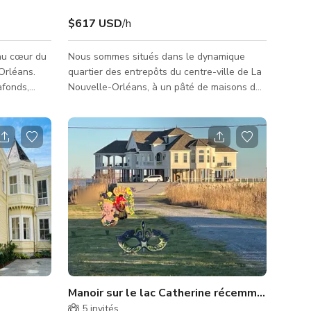
$617 USD
/h
au cœur du
Nous sommes situés dans le dynamique
Orléans.
quartier des entrepôts du centre-ville de La
afonds,
Nouvelle-Orléans, à un pâté de maisons du
t 3000
célèbre musée de la Seconde Guerre
enette et
mondiale. L'espace événementiel Galerie est
idéal pour tout, des séances photo/film,
réceptions d'entreprise, ateliers,
événements festifs et expositions d'art.
Ajoutez nos salles de conférence, bureaux
privés et espace cuisine et les possibilités
sont infinies ! Vous adorerez notre plan
ouvert avec hauts plafonds, une m
Manoir sur le lac Catherine récemment constr
5
invités