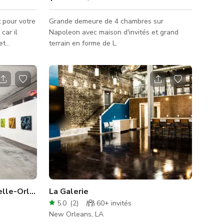
t pour votre
Grande demeure de 4 chambres sur
car il
Napoleon avec maison d'invités et grand
et
terrain en forme de L.
tement à
lévisées,
 réseaux
ésitez pas à
é de
elle-Orléans
La Galerie
5.0
(
2
)
60+
invités
New Orleans, LA