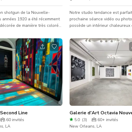
on shotgun de la Nouvelle-
Notre studio tendance est parfai
s années 1920 a été récemment
prochaine séance vidéo ou photo 
décorée de manière très colorée,
possède un intérieur chaleureux 
ne variété de styles de design
magnifique qui conviendra parfai
'Art déco et Memphis à la maison
vos projets pour des publicités té
Pee Wee. La maison présente des
clips musicaux, contenu pour les
dacieuses, des lustres en chaîne
sociaux, et bien plus encore. N'h
été de meubles sur mesure, tels
demander à l'hôte la disponibilit
spiré d'une baignoire carrelée, et
l'espace. RÉSERVEZ MAINTENANT VIA
urréaliste peint pour ressembler à
GIGGSTER !
 piscine à la David Hockney.
 Second Line
Galerie d'Art Octavia Nouv
60
invités
5.0
(
3
)
60+
invités
s, LA
New Orleans, LA