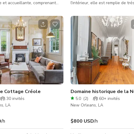
 et accueillante, comprenant
l'intérieur, elle est remplie de tré
n briques apparentes, des
collectés au cours des 300 derni
bois rustiques et de grandes
années, venant du monde entier. Elle es
ffrant une abondance de lumière
sombre, d'ambiance, maximaliste,
e plan ouvert et le sol en bois
victorienne. Lorsque vous ouvrez 
font un cadre idéal pour des
vous êtes accueilli par une décor
entreprise, des rassemblements
gothique du Sud. La taxidermie 
s productions créatives et des
abonde, de petits démons sont as
bre parfait
chaque étagère. Est-elle hantée 
tère et fonctionnalité,
toujours le moment parfait de la 
impo
ue Cottage Créole
Domaine historique de la N
30
invités
5.0
(
2
)
60+
invités
s, LA
New Orleans, LA
D
/h
$800 USD
/h