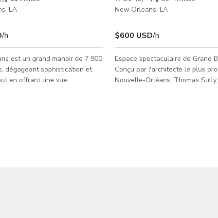
s, LA
New Orleans, LA
D
/h
$600 USD
/h
ans est un grand manoir de 7 900
Espace spectaculaire de Grand B
s, dégageant sophistication et
Conçu par l'architecte le plus pro
ut en offrant une vue
Nouvelle-Orléans, Thomas Sully, 
sur la célèbre avenue Saint
neveu et homonyme du célèbre por
la Nouvelle-Orléans dans le
Saint Charles Avenue est un cadr
rict. Conçu volontairement dans
typique, manoir de style grec revi
utres, notre lieu événementiel
double galerie avec un ornement
é invite tous les fournisseurs et
sur la galerie supérieure, une tou
ncrétiser leur vision avec
octogonale pittoresque, un escali
 nécessaire pour créer une
un double salon élégant avec de
 de luxe à chaque niveau
en plâtre d'origine qui scintillent
 ! Solari Orleans, conçu par
charme d'antan. Les invi