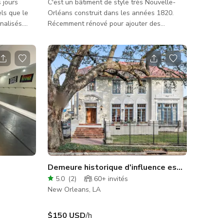
 jours
C'est un bâtiment de style très Nouvelle-
ls que le
Orléans construit dans les années 1820.
nalisés.
Récemment rénové pour ajouter des
our les
pochoirs peints à la main et des lambris aux
 mariages,
murs qui ne sont pas en brique d'origine. 5
plus encore.
lustres en cristal ont également été ajoutés.
025, ce
Une salle de bain en marbre noir, une salle
 commodités
de bain en marbre blanc.
ique à la
ne
Demeure historique d'influence espagnole av
5.0
(
2
)
60+
invités
New Orleans, LA
$150 USD
/h