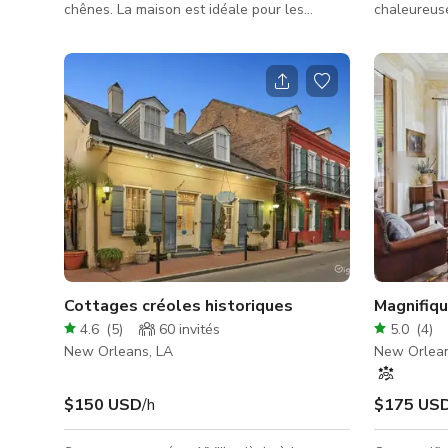
chênes. La maison est idéale pour les
chaleureuse
grandes réunions à l'intérieur comme à
des murs e
l'extérieur. Elle est également idéale pour
poutres en 
les tournages nécessitant un décor intérieur
fenêtres o
daté qui peut être amélioré avec du mobilier
naturelle. L
approprié à l'époque. La disposition de la
élégant en 
maison offre de nombreux looks différents
réunions d'
avec suffisamment de variété pour
intimes, de
représenter plusieurs lieux. Cette propriété
séances photo. Avec un équili
de trois �
entre carac
Cottages créoles historiques
Magnifiq
4.6
(
5
)
60
invités
5.0
(
4
)
New Orleans, LA
New Orlean
$150 USD
/h
$175 US