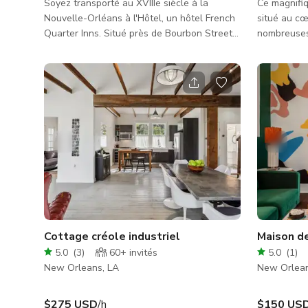
Soyez transporté au XVIIIe siècle à la
Ce magnifiq
Nouvelle-Orléans à l'Hôtel, un hôtel French
situé au cœ
Quarter Inns. Situé près de Bourbon Street
nombreuses 
dans une rue calme du French Quarter,
magnifiques
notre hôtel-boutique historique allie charme
impressionn
intemporel et confort moderne comme peu
et les murs 
d'hôtels en ville. Notre hôtel est installé
À droite se
dans plusieurs cottages coloniaux français
chacune au
magnifiquement restaurés datant des
précédente
années 1700. Complétant son architecture
les plafond
emblématique, l'Hôtel propose des
vous couper
chambres de style colonial confor
pièce dispo
Cottage créole industriel
Maison d
5.0
(
3
)
60+
invités
5.0
(
1
)
New Orleans, LA
New Orlean
$275 USD
/h
$150 US