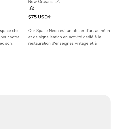
New Orleans, LA
$75 USD
/h
espace chic
Our Space Neon est un atelier d'art au néon
 pour votre
et de signalisation en activité dédié à la
vec son
restauration d'enseignes vintage et à
ant, ce lieu
l'enseignement du soufflage du verre. Plus
ances photo
de 250 enseignes au néon sont allumées en
podcast
permanence, faisant vivre l'espace selon la
des images
devise « Un endroit brillant pour des gens
ontenu
louches ». Nous pouvons accueillir jusqu'à
 parfait
150 personnes avec un minimum de 6
ication.
heures. Veuillez nous envoyer un message
otre