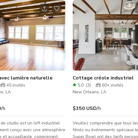
alle de bal & jardins
avec lumière naturelle
Cottage créole industriel
45
invités
5.0
(
3
)
60+
invités
s, LA
New Orleans, LA
D
/h
$350 USD
/h
de studio est un loft industriel
Veuillez comprendre que tous les
ment conçu avec une atmosphère
fériés ou événements spéciaux te
 et accueillante, comprenant
Super Bowl ont des tarifs person