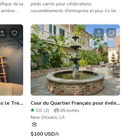
lifique de la
pieds carrés pour célébrations,
arrière-
rassemblements d'entreprise et plus Ce lieu
traitiste.
magnifiquement conçu de 2 000 pieds carrés
e victorien
est idéal pour les mariages, fêtes privées,
val à
événements de réseautage, pop-ups et
 en puzzle
célébrations créatives. La disposition
relle
ouverte permet une variété
er orné et
d'aménagements — des réceptions
s moulures
élégantes aux événements à thème.
 d'un
Caractéristiques : Plan d'étage spacieux et
ouvert Convient pour mariages, douches,
anniversai
ns le Treme
Cour du Quartier Français pour événements en
5.0
(
2
)
45
invités
New Orleans, LA
$100 USD
/h