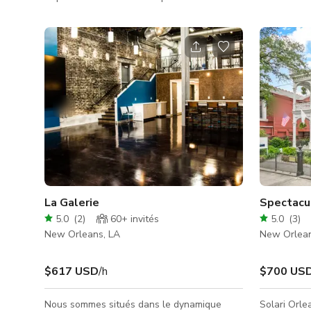
Découvrez un lieu exceptionnel pour les
des murs e
productions cinématographiques, mariages,
poutres en 
activations de marque, fêtes, et plus encore.
fenêtres o
Disponible pour le Super Bowl 2025, ce
naturelle. L
domaine allie charme vintage et commodités
élégant en 
modernes, en faisant un cadre unique à la
réunions d'
Nouvelle-Orléans. Caractéristiques clés :
intimes, de
Importance historique : Ce domaine
séances photo. Avec un équili
appartenait à la célèbre madame
entre carac
La Galerie
Spectacul
5.0
(
2
)
60+
invités
5.0
(
3
)
New Orleans, LA
New Orlean
$617 USD
/h
$700 US
Nous sommes situés dans le dynamique
Solari Orle