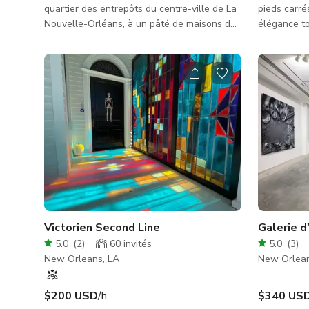
quartier des entrepôts du centre-ville de La
pieds carré
Nouvelle-Orléans, à un pâté de maisons du
élégance to
célèbre musée de la Seconde Guerre
imprenable 
mondiale. L'espace événementiel Galerie est
Charles de 
idéal pour tout, des séances photo/film,
Garden Dist
réceptions d'entreprise, ateliers,
des tons ne
événements festifs et expositions d'art.
très demand
Ajoutez nos salles de conférence, bureaux
clients à co
privés et espace cuisine et les possibilités
l'expertise
sont infinies ! Vous adorerez notre plan
expérience
ouvert avec hauts plafonds, une m
d'événement
Victorien Second Line
Galerie d
5.0
(
2
)
60
invités
5.0
(
3
)
New Orleans, LA
New Orlean
$200 USD
/h
$340 US