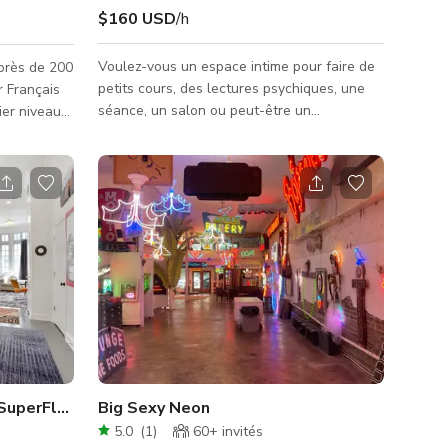
$160 USD
/h
Voulez-vous un espace intime pour faire de
 près de 200
petits cours, des lectures psychiques, une
r Français
séance, un salon ou peut-être un
ier niveau
enterrement de vie de jeune fille ou un
 sandwich
anniversaire ! Ce petit appartement
 de
pittoresque du quartier français est isolé à
res
l'arrière de la maison de carrosse de 1840
euses. Le
avec une cour créole luxuriante de 2500 sq
phistiqué
ft à apprécier. La chambre de la reine ne fait
sphérique,
qu'environ 150 sq ft avec une cuisine plus
r une
grande de 200 sq ft + salle de bain, et vous
étage
pouvez ajouter un salon sépar
le vue sur
SuperFlat)
Big Sexy Neon
5.0
(
1
)
60+
invités