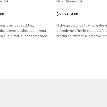
s, LA
New Orleans, LA
D
/h
$525 USD
/h
ous avec des cocktails
Niché au cœur de la ville, notre 
 des bières locales et un menu
et moderne offre le cadre parfait
valeur le meilleur des traditions
prochaine entreprise créative. A
de La Nouvelle-Orléans au U Bar
design épuré et son mobilier élég
t. Ce lieu élégant mais
polyvalent est idéal pour des sé
 offre une fusion délicieuse de
amusantes ou comme studio de 
temporaine et de plats inspirés
dynamique. Que vous capturiez 
arfait pour un repas délicieux
captivantes ou enregistriez du c
tracté. Les environs
engageant, notre espace offre le
e scène gastronomique dynamique
mélange de confort et de sophist
staurants et bars tendance
Réservez maintenant et laissez v
out, des cuisines créoles clas
créativité s'épanouir dans not