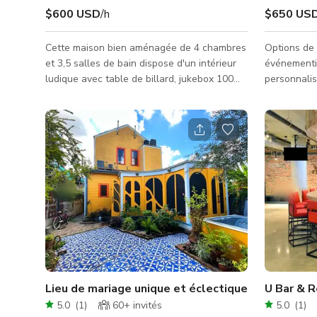
$600 USD
/h
$650 US
Cette maison bien aménagée de 4 chambres
Options de 
et 3,5 salles de bain dispose d'un intérieur
événementiel : Descriptio
ludique avec table de billard, jukebox 100
personnalis
CD et piano vintage. Le fabuleux espace
correspondr
arrière comprend un patio luxuriant avec
souhaitées 
terrasses couvertes et ouvertes ainsi qu'une
Caractérist
vue sur le toit. Il y a un bar extérieur pliant
Entrée et 3
et un barbecue. Parking facile dans la rue
d'une porte
pour quelques voitures ainsi qu'un grand
Ambiance cu
parking à l'angle chez l'épicerie Rouse’s pour
Nouvelle-Or
de nombreuses voitures. Nous préférons
événementiel : Taille : Environ 
louer la maison
carrés, pla
Lieu de mariage unique et éclectique
U Bar & 
5.0
(
1
)
60+
invités
5.0
(
1
)