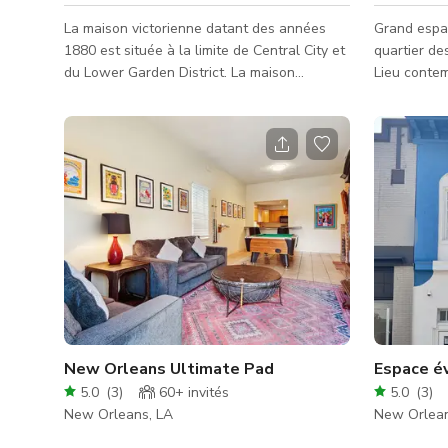
La maison victorienne datant des années
Grand espa
1880 est située à la limite de Central City et
quartier de
du Lower Garden District. La maison
Lieu contem
victorienne est idéalement située et
beaucoup d
accessible à pied au tramway, aux second
pieds carré
lines, aux défilés, aux hôtels et aux
salle de bai
restaurants. Découvrez un lieu artistique
disponible pour le Super Bowl, les défilés de
Mardi Gras, les second lines, les séances
photo, la production cinématographique, les
fêtes privées, les réunions, les activations
de marque, les mariages e
New Orleans Ultimate Pad
Espace é
5.0
(
3
)
60+
invités
5.0
(
3
)
New Orleans, LA
New Orlean