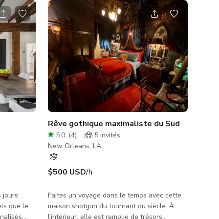
Rêve gothique maximaliste du Sud
5.0
(
4
)
5
invités
New Orleans, LA
$500 USD
/h
 jours
Faites un voyage dans le temps avec cette
ls que le
maison shotgun du tournant du siècle. À
nalisés.
l'intérieur, elle est remplie de trésors