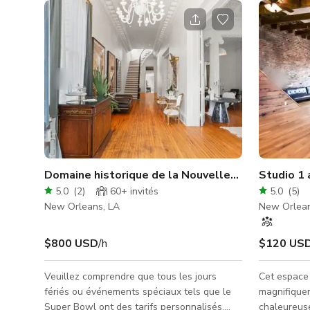
Domaine historique de la Nouvelle-Orléans avec s
Studio 1 
5.0
(
2
)
60+
invités
5.0
(
5
)
New Orleans, LA
New Orlean
$800 USD
/h
$120 US
Veuillez comprendre que tous les jours
Cet espace 
fériés ou événements spéciaux tels que le
magnifique
Super Bowl ont des tarifs personnalisés.
chaleureuse