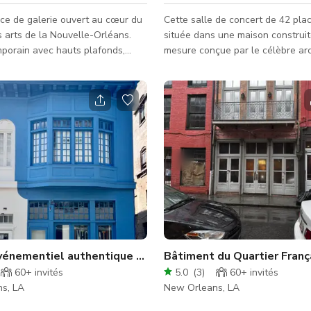
ce de galerie ouvert au cœur du
Cette salle de concert de 42 pla
s arts de la Nouvelle-Orléans.
située dans une maison construit
porain avec hauts plafonds,
mesure conçue par le célèbre arc
e lumière naturelle et 3000
la Nouvelle-Orléans Wayne Troye
s d'espace avec kitchenette et
dispose d'un piano Steinway, d'u
n.
configuration flexible des sièges,
idéalement adaptée à la musiqu
acoustique. Le propriétaire est u
violoncelliste classique et organ
série de concerts mensuels. Elle
pour d'autres fonctions telles qu
réunions, des fêtes d'anniversair
tournages com
vénementiel authentique de la Nouvelle-Orléans
Bâtiment du Quartier Franç
60+
invités
5.0
(
3
)
60+
invités
s, LA
New Orleans, LA