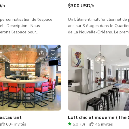
D
/h
$300 USD
/h
personnalisation de l'espace
Un bâtiment multifonctionnel de
n : Nous
ans sur 3 étages dans le Quartie
erons l'espace pour
de La Nouvelle-Orléans. Le prem
e à l'apparence et à l'ambiance
est un bar style street art et un
pour votre événement spécial.
shop avec néons, mur de CD, mur
iques du rez-de-chaussée :
disques, fresques murales et aut
 fenêtres ouvrables de la taille
installations artistiques accroch
 donnant sur Carondelet St.
deuxième niveau est un salon so
lturelle authentique de la
avec un intérieur sombre et atmo
léans Détails de l'espace
offrant une ambiance intime pou
2500 pieds
expérience privée. Le deuxième 
fonds de 15 pieds
dispose d'un balcon avec une bel
Restaurant
Loft chic et moderne (The 
60+
invités
5.0
(
3
)
45
invités