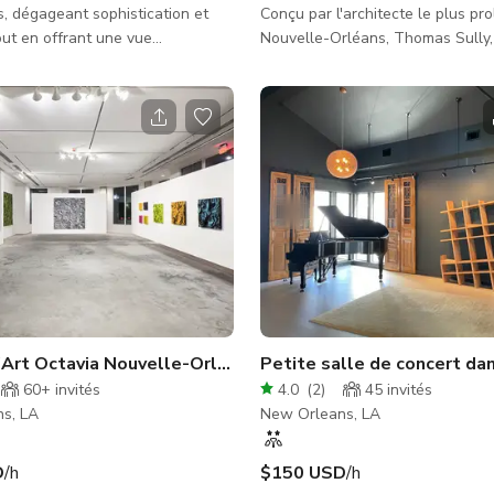
s, dégageant sophistication et
Conçu par l'architecte le plus pro
ut en offrant une vue
Nouvelle-Orléans, Thomas Sully, 
sur la célèbre avenue Saint
neveu et homonyme du célèbre por
la Nouvelle-Orléans dans le
Saint Charles Avenue est un cadr
rict. Conçu volontairement dans
typique, manoir de style grec revi
utres, notre lieu événementiel
double galerie avec un ornement
é invite tous les fournisseurs et
sur la galerie supérieure, une tou
ncrétiser leur vision avec
octogonale pittoresque, un escali
 nécessaire pour créer une
un double salon élégant avec de
 de luxe à chaque niveau
en plâtre d'origine qui scintillent
 ! Solari Orleans, conçu par
charme d'antan. Les invi
'Art Octavia Nouvelle-Orléans
Petite salle de concert da
60+
invités
4.0
(
2
)
45
invités
s, LA
New Orleans, LA
D
/h
$150 USD
/h