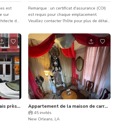
ces est
Remarque : un certificat d'assurance (COI)
e sur
est requis pour chaque emplacement.
hitecte de
Veuillez contacter l'hôte pour plus de détails
r. Elle
! Cour avec 3 unités au niveau du sol
ne
Disponibilité pour séjour de nuit Découvrez
 et est
un refuge serein et privé avec toute la cour
e
à disposition de votre groupe. Nichée au
n
cœur d'un charmant complexe
ise une
d'appartements de cinq unités, la cour offre
 a été louée
un espace extérieur paisible et isolé, parfait
e des
pour la détente ou les réunions intimes. Le
e et des
point central de la cour e
ais près de Jackson Square
Appartement de la maison de carrosse 1840 
45
invités
New Orleans, LA