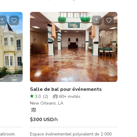
 votre
collectés au cours des 300 dernières
to à la
années, venant du monde entier. Elle est
ole
sombre, d'ambiance, maximaliste,
ont
victorienne. Lorsque vous ouvrez la porte,
ts. Avec
vous êtes accueilli par une décoration
derne-
gothique du Sud. La taxidermie ancienne
offre une
abonde, de petits démons sont assis sur
ournage
chaque étagère. Est-elle hantée ? C'est
toujours le moment parfait de la soirée, peu
impo
Salle de bal pour événements
3.0
(
2
)
60+
invités
New Orleans, LA
$300 USD
/h
allroom.
Espace événementiel polyvalent de 2 000