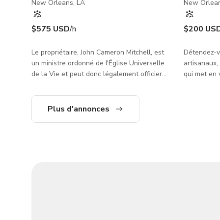
New Orleans, LA
New Orlean
$575 USD
/h
$200 US
Le propriétaire, John Cameron Mitchell, est
Détendez-v
un ministre ordonné de l'Église Universelle
artisanaux,
de la Vie et peut donc légalement officier
qui met en 
des mariages (négociable). Le lieu a accueilli
culinaires 
cinq églises différentes au cours de ses 180
& Restauran
ans de service et a récemment été reclassé
accueillant
Plus d'annonces
(et zoné) comme église par la ville de La
cuisine con
Nouvelle-Orléans. CAPACITÉ MAXIMALE :
de NOLA — p
Salle de bal — environ 80 assis (+10
ou un verre décon
debout) Environ 150 pour l'ensemble de
offrent un
l'espace du rez-de-chaussée, intérieur et
avec des re
extérieur Comp
proposant t