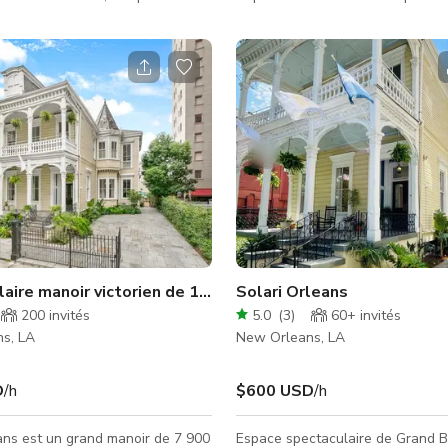
n briques apparentes, des
Entrez dans le décor parfait pour
bois rustiques et de grandes
prochain tournage ou séance pho
ffrant une abondance de lumière
magnifique maison principale Cre
e plan ouvert et le sol en bois
Cottage, où les séjours de nuit s
font un cadre idéal pour des
possibles pour au moins trois nui
entreprise, des rassemblements
une esthétique éclectique et mo
s productions créatives et des
industrielle-chic, le plan ouvert 
bre parfait
multitude de configurations de t
tère et fonctionnalité,
disponibles. De hauts plafonds, des poutres
appar
aire manoir victorien de 1886 à la Nouvelle-Orléans
Solari Orleans
200
invités
5.0
(
3
)
60+
invités
s, LA
New Orleans, LA
D
/h
$600 USD
/h
ans est un grand manoir de 7 900
Espace spectaculaire de Grand B