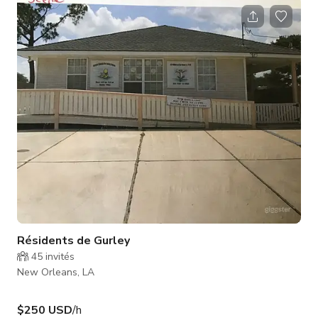
installation de podcast avec deux micros, une insonorisation
et une ambiance intime parfaite pour écrire, enregistrer,
monter ou brainstormer. Que vous enregistriez des voix,
construisiez des épisodes de podcast ou ayez simplement
besoin d'un e
Résidents de Gurley
45
invités
New Orleans, LA
$250 USD
/h