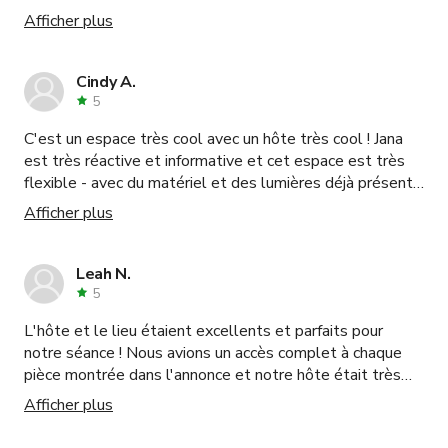
processus fluide. L'appartement est parfait et je le
Afficher plus
recommanderais à 100% !
Cindy A.
5
C'est un espace très cool avec un hôte très cool ! Jana
est très réactive et informative et cet espace est très
flexible - avec du matériel et des lumières déjà présents
si vous en avez besoin, ou vous pouvez apporter les
Afficher plus
vôtres pour compléter. Il y a beaucoup d'angles pour
filmer notre interview documentaire, mais je peux
imaginer à quel point c'est génial pour les séances photo
Leah N.
- beaucoup d'espaces assis aussi. J'ai trouvé tout le
5
processus très facile et fluide - du parking à l'installation
L'hôte et le lieu étaient excellents et parfaits pour
de mon matériel jusqu'à l'interview. Je recommanderai
notre séance ! Nous avions un accès complet à chaque
certainement cet endroit à tous ceux qui ont besoin de
pièce montrée dans l'annonce et notre hôte était très
vidéo ou photo, et je reviendrai certainement !! Merci
communicatif et accommodant pour tous nos besoins. Je
beaucoup !
Afficher plus
réserverais ici à nouveau sans hésiter !