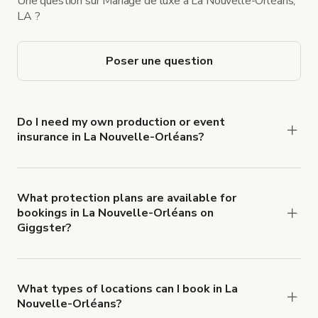
Une question sur Mariage de luxe à La Nouvelle-Orléans,
LA ?
Poser une question
Do I need my own production or event
insurance in La Nouvelle-Orléans?
Yes. All renters are required to carry
Comprehensive Liability and Property Damage
insurance with liability coverage of no less than
What protection plans are available for
bookings in La Nouvelle-Orléans on
$1,000,000.
Giggster?
Giggster offers Damage Protection coverage that
you can add to a booking at checkout.
Learn more
about Giggster's Damage Protection coverage.
What types of locations can I book in La
Nouvelle-Orléans?