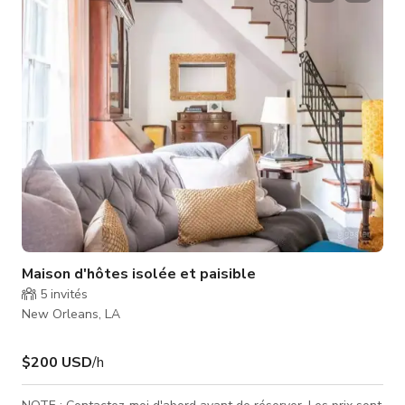
partenaire. La cuisine conviviale est entièrement équipée avec
tout ce dont vous aurez besoin pour un long séjour. Situé au
dernier �
Maison d'hôtes isolée et paisible
5
invités
New Orleans, LA
$200 USD
/h