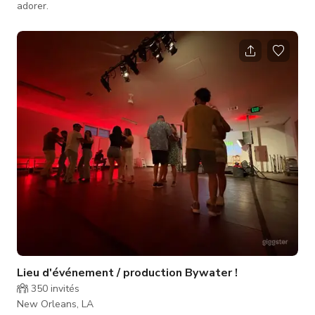
adorer.
Lieu d'événement / production Bywater !
350
invités
New Orleans, LA