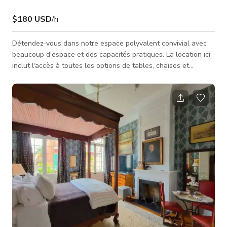
$180 USD
/h
Détendez-vous dans notre espace polyvalent convivial avec
beaucoup d'espace et des capacités pratiques. La location ici
inclut l'accès à toutes les options de tables, chaises et
éclairage ainsi qu'un espace de capacité 350. Un grand rideau
diviseur offre un joli arrière-plan et peut être utilisé pour
diviser notre espace en deux. Nos toilettes comprennent 2
dans l'espace événementiel public et 1 dans notre « arrière-
cuisine » où nous avons aussi une cuisine, un réfrigérateur, et