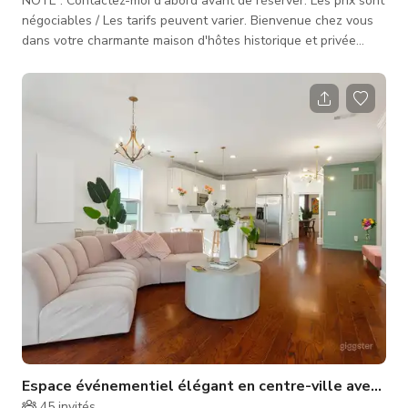
NOTE : Contactez-moi d'abord avant de réserver. Les prix sont
négociables / Les tarifs peuvent varier. Bienvenue chez vous
dans votre charmante maison d'hôtes historique et privée
située au centre du French Quarter... Une fois passé le portail
d'entrée, suivez l'ancien chemin jusqu'à l'arrière de la propriété
à travers la cour en briques luxuriante vers votre maison loin
de chez vous pendant votre incursion dans l'excitation. Cet
espace est au cœur de toute l'action de notre rue ma
Espace événementiel élégant en centre-ville avec une
45
invités