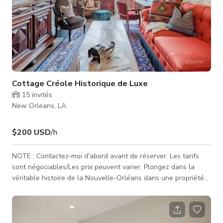
Cottage Créole Historique de Luxe
15
invités
New Orleans, LA
$200 USD
/h
NOTE : Contactez-moi d'abord avant de réserver. Les tarifs
sont négociables/Les prix peuvent varier. Plongez dans la
véritable histoire de la Nouvelle-Orléans dans une propriété
de plus de 200 ans, qui conserve une grande partie de son
caractère d'origine. Autour de vous, des antiquités
authentiques, des peintures à l'huile historiques et des
matériaux traditionnels, complétés par des tissus