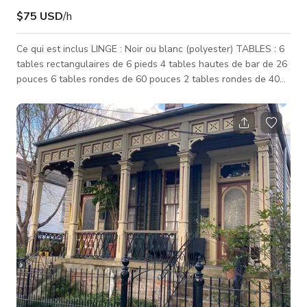
$75 USD
/h
Ce qui est inclus LINGE : Noir ou blanc (polyester) TABLES : 6
tables rectangulaires de 6 pieds 4 tables hautes de bar de 26
pouces 6 tables rondes de 60 pouces 2 tables rondes de 40
pouces CHAISES : 8 tabourets de bar hauts 75 chaises
Chiavari Risen argentées Bar/Station de Boissons Glacière de
120 qt Machine à glace avec capacité de 100 livres de glace
STATION ALIMENTAIRE : Cuisine chauffante 6 plats à chafing
Tous les ustensiles de cuisine Le client doit fournir les plats
en alumini