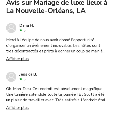
Avis sur Mariage de luxe lieux à
La Nouvelle-Orléans, LA
Dima H.
5
Merci à l'équipe de nous avoir donné l'opportunité
d'organiser un événement incroyable. Les hôtes sont
très décontractés et prêts à donner un coup de main à
tout moment.
Afficher plus
Jessica B.
5
Oh. Mon. Dieu. Cet endroit est absolument magnifique.
Une lumière splendide toute la journée ! Et Scott a été
un plaisir de travailler avec. Très satisfait. L'endroit était
impeccable et beau.
Afficher plus