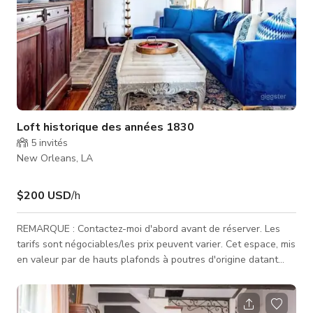
Loft historique des années 1830
5
invités
New Orleans, LA
$200 USD
/h
REMARQUE : Contactez-moi d'abord avant de réserver. Les
tarifs sont négociables/les prix peuvent varier. Cet espace, mis
en valeur par de hauts plafonds à poutres d'origine datant
des années 1830, est très spacieux. Il dispose d'un lit king
size, d'un salon et d'une salle à manger confortables, ainsi
que de plusieurs espaces de travail pour vous et un