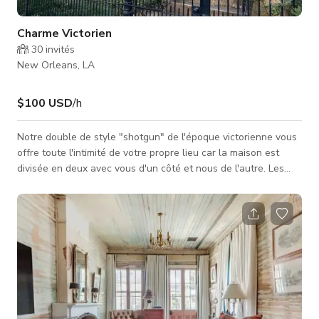
Charme Victorien
30
invités
New Orleans, LA
$100 USD
/h
Notre double de style "shotgun" de l'époque victorienne vous
offre toute l'intimité de votre propre lieu car la maison est
divisée en deux avec vous d'un côté et nous de l'autre. Les
deux premières pièces à l'avant sont baignées de lumière
naturelle grâce aux grandes fenêtres, où les plafonds sont
ornés de grandes médaillons décoratifs. Au-delà de la salle à
manger, où une estampe signée par le célèbre artiste
louisianais George Rodrigue est accrochée, se trouve une
cuisin