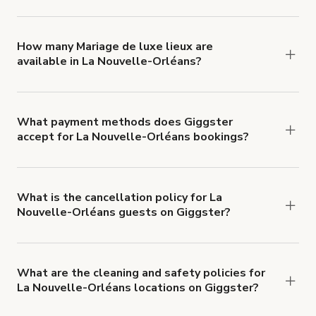
You can choose from 42 types! Just search for
locations in La Nouvelle-Orléans at
giggster.com
,
then click 'Filters' to look for something specific.
How many Mariage de luxe lieux are
available in La Nouvelle-Orléans?
Right now, there are 100 Mariage de luxe lieux
available in La Nouvelle-Orléans.
What payment methods does Giggster
accept for La Nouvelle-Orléans bookings?
You can pay for your booking with a credit card, or
with ACH or wire transfer for bookings over $4k.
What is the cancellation policy for La
Nouvelle-Orléans guests on Giggster?
Refund options vary, based on when the booking
is canceled.
Learn more about Giggster's
cancellation and refund policy
.
What are the cleaning and safety policies for
La Nouvelle-Orléans locations on Giggster?
Now more than ever, your health and safety is our