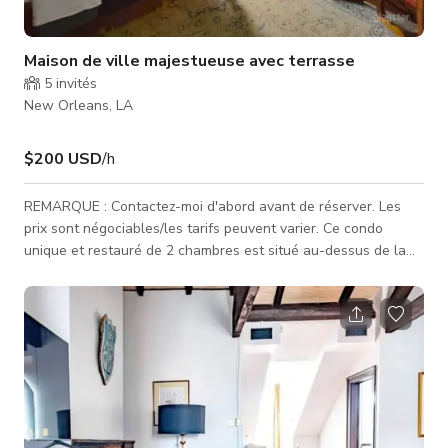
Maison de ville majestueuse avec terrasse
5
invités
New Orleans, LA
$200 USD
/h
REMARQUE : Contactez-moi d'abord avant de réserver. Les
prix sont négociables/les tarifs peuvent varier. Ce condo
unique et restauré de 2 chambres est situé au-dessus de la
rue avec une grande terrasse privée pour lancer des perles à
nos invités ! Tout est inclus pour un séjour long, avec
plusieurs espaces de repas et de travail, beaucoup d'espace
de rangement, et une cuisine complète équipée de tous les
gadgets et ustensiles imaginables. Cet espace de location est
au deuxième étag