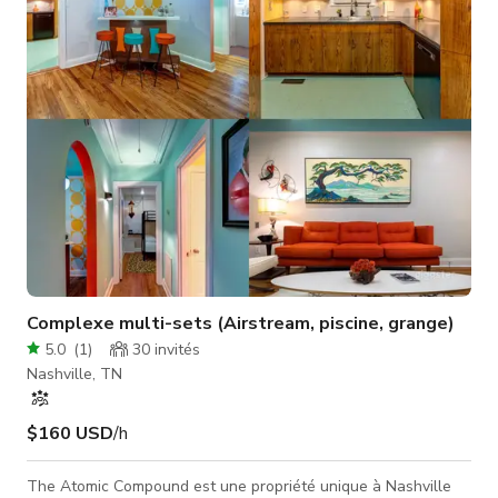
de large sur 10' de profondeur, le balcon et de nombreuses
fenêtre
Complexe multi-sets (Airstream, piscine, grange)
5.0
(
1
)
30
invités
Nashville, TN
$160 USD
/h
The Atomic Compound est une propriété unique à Nashville