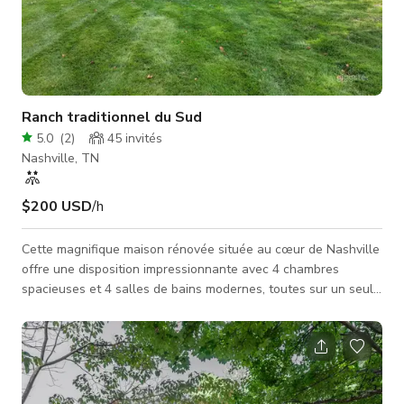
Ranch traditionnel du Sud
5.0
(
2
)
45
invités
Nashville, TN
$200 USD
/h
Cette magnifique maison rénovée située au cœur de Nashville
offre une disposition impressionnante avec 4 chambres
spacieuses et 4 salles de bains modernes, toutes sur un seul
niveau. La propriété a été méticuleusement mise à jour pour
allier design contemporain et charme classique, en faisant un
choix idéal pour les familles ou les individus recherchant
confort et style. Avec une grande cour, un vaste porche avant,
une cour avant et arrière clôturées, et un espace généreux