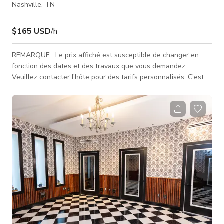
Nashville, TN
$165 USD
/h
REMARQUE : Le prix affiché est susceptible de changer en
fonction des dates et des travaux que vous demandez.
Veuillez contacter l'hôte pour des tarifs personnalisés. C'est
l'emplacement le plus équipé du centre-ville. De magnifiques
œuvres d'art décorent ce bâtiment historique situé en plein
centre-ville. À seulement deux rues et demie de Broadway.
Cette unité entièrement personnalisée est équipée d'une
douche vapeur pour 6 personnes, d'une immense cuisine
complète, d'un écra