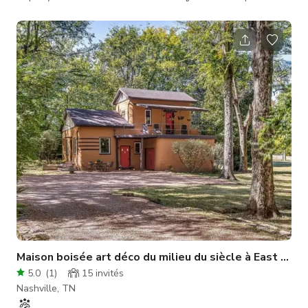
maison historique de Lockeland Springs allie charme d'origine
et mises à jour modernes. Dotée de quatre cheminées
rénovées, de portes coulissantes de 9 pieds et de planchers
en chêne blanc massif dans toute la maison, elle combine une
élégance intemporelle avec une cuisine moderne
époustouflante et des chambres avec salle
Maison boisée art déco du milieu du siècle à East Nash
5.0
(
1
)
15
invités
Nashville, TN