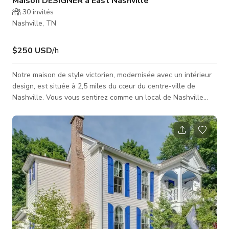
Maison DESIGNER à East Nashville
30
invités
Nashville, TN
$250 USD
/h
Notre maison de style victorien, modernisée avec un intérieur
design, est située à 2,5 miles du cœur du centre-ville de
Nashville. Vous vous sentirez comme un local de Nashville
dans cette maison, située dans le quartier 5 Points à East
Nashville — à distance de marche de tout ce qui est à l'est.
Réveillez-vous et faites une petite promenade pour un café
dans les cafés les plus proches, où vous pourrez prendre un
petit-déjeuner. Sortez et profitez de tout, à seulement 1,5 mile