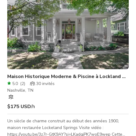
pour r
Maison Historique Moderne & Piscine à Lockland Sprin
5.0
(
2
)
30
invités
Nashville, TN
$175 USD
/h
Un siècle de charme construit au début des années 1900,
maison restaurée Lockeland Springs Visite vidéo :
https://youtu.be/3z7r-GtK9AY?si=LKadqjPK7woE9wep Cette