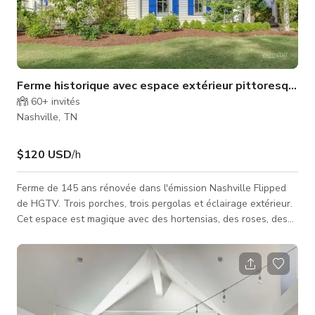
Ferme historique avec espace extérieur pittoresque
60+
invités
Nashville, TN
$120 USD
/h
Ferme de 145 ans rénovée dans l'émission Nashville Flipped
de HGTV. Trois porches, trois pergolas et éclairage extérieur.
Cet espace est magique avec des hortensias, des roses, des
pivoines et des arbres partout. Un foyer extérieur avec des
sièges autour. Si vous cherchez des extérieurs incroyables
d'une magnifique ferme de campagne, cette maison historique
est le choix parfait pour votre tournage ! Elle dispose de trois
beaux porches, de fontaines magiques, d'un charmant foyer
avec des