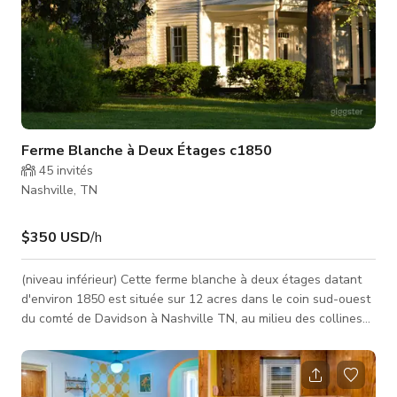
Ferme Blanche à Deux Étages c1850
45
invités
Nashville, TN
$350 USD
/h
(niveau inférieur) Cette ferme blanche à deux étages datant
d'environ 1850 est située sur 12 acres dans le coin sud-ouest
du comté de Davidson à Nashville TN, au milieu des collines
ondulantes et des vastes cieux du Middle Tennessee. Ce
terrain diversifié offre des champs ouverts, des zones boisées,
des rangées d'arbres matures et de vastes cieux ouverts tout
en offrant beaucoup d'ombre d'arbres. Le porche avant de 40'