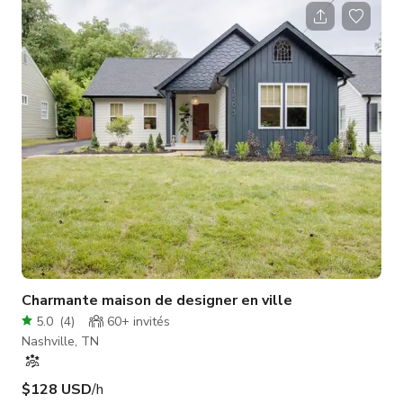
prochain événement, vidéo, photo ou tournage. La grande
cuisine blanche offre un espace ample pour le tournage. Elle
est entièrement équipée avec des appareils haut de gamme.
Elle est r
Charmante maison de designer en ville
5.0
(
4
)
60+
invités
Nashville, TN
$128 USD
/h