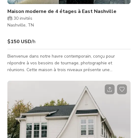
Maison moderne de 4 étages à East Nashville
30
invités
Nashville, TN
$150 USD
/h
Bienvenue dans notre havre contemporain, conçu pour
répondre à vos besoins de tournage, photographie et
réunions. Cette maison à trois niveaux présente une
architecture moderne élégante, offrant un décor stylé et
fonctionnel pour des projets créatifs. Chaque étage comprend
des balcons privés qui inondent l'espace de lumière naturelle,
renforçant sa polyvalence et son charme. Avec trois chambres
spacieuses, trois salles de bains et demie, et un mobilier
sophistiqué partout, notre