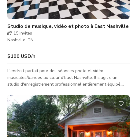
Studio de musique, vidéo et photo à East Nashville
15
invités
Nashville, TN
$100 USD
/h
L'endroit parfait pour des séances photo et vidéo
musicales/bandes au cœur d'East Nashville. Il s'agit d'un
studio d'enregistrement professionnel entièrement équipé,
magnifiquement fini et qui rend très bien en photos et vidéos.
Bien que nous puissions accueillir un groupe plus important,
cet espace est conçu pour des tournages solo/duo/trio avec
des performances réduites pour la vidéo. Le rez-de-chaussée
est extrêmement photogénique et comprend une pièce
magnifiquement finie et