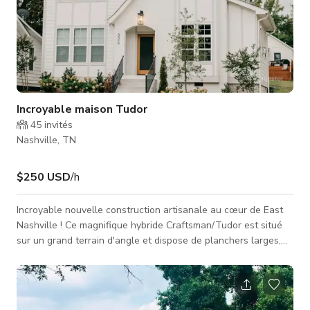
Incroyable maison Tudor
45
invités
Nashville, TN
$250 USD
/h
Incroyable nouvelle construction artisanale au cœur de East
Nashville ! Ce magnifique hybride Craftsman/Tudor est situé
sur un grand terrain d'angle et dispose de planchers larges,
de plans de travail en quartz partout, de finitions design, d'une
douche surdimensionnée vitrée, d'appareils en acier
inoxydable, d'une cheminée à gaz et d'un porche parfaitement
protégé pour tous vos besoins ! Plan ouvert et places assises