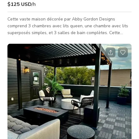
$125 USD
/h
Cette vaste maison décorée par Abby Gordon Designs
comprend 3 chambres avec lits queen, une chambre avec lits
superposés simples, et 3 salles de bain complètes. Cette
maison est idéalement située dans le quartier Music Row, à
moins d'un mile du Gulch. Le salon et la cuisine sont très
ouverts et parfaits pour une variété de types de prises de vue.
Les chambres et les salles de bain sont toutes situées le long
du couloir, qui s'étend de l'avant à l'arrière de la maison. Nous
avons ac