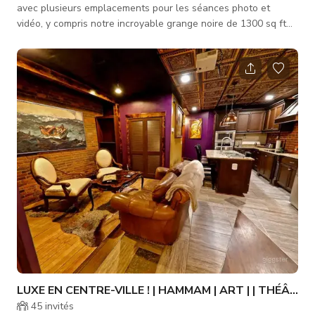
avec plusieurs emplacements pour les séances photo et
vidéo, y compris notre incroyable grange noire de 1300 sq ft
avec alimentation 30 et 50 amp, plafond à poutres en tonneau
ouvert et sol en béton. (la grange n'a pas de climatisation ni
de chauffage) Située à côté de la grange, vous trouverez
notre scène de piscine chic avec une terrasse peinte de
couleur vive, de style milieu du siècle. La partie arrière de
notre propriét
LUXE EN CENTRE-VILLE ! | HAMMAM | ART | | THÉÂTRE 
45
invités