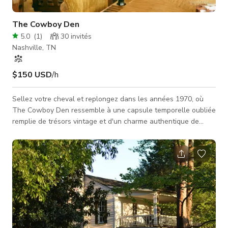
The Cowboy Den
5.0
(
1
)
30
invités
Nashville, TN
$150 USD
/h
Sellez votre cheval et replongez dans les années 1970, où
The Cowboy Den ressemble à une capsule temporelle oubliée
remplie de trésors vintage et d'un charme authentique de
l'Ouest. Chaque coin raconte une histoire, avec des héritages
qui semblent avoir été collectés et transmis à travers des
générations de cowboys et cowgirls. Un côté de l'espace
présente un salon cowboy confortable avec un canapé à
carreaux emblématique, un tourne-disque vintage, un bar
rustique, une table de