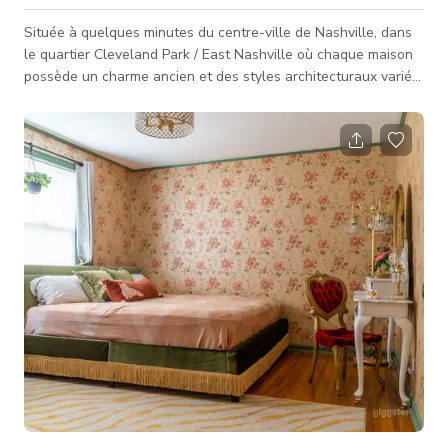
Située à quelques minutes du centre-ville de Nashville, dans
le quartier Cleveland Park / East Nashville où chaque maison
possède un charme ancien et des styles architecturaux variés.
Le charme de la maison originale des années 1960 est
toujours présent avec un caractère et une sophistication
ajoutés pour moderniser la maison à aujourd'hui. Heureux de
discuter et d'offrir des tarifs groupés pour plusieurs jours
d'utilisation, n'hésitez pas à nous contacter pour toute
question !