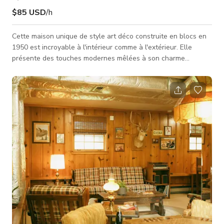
$85 USD
/h
Cette maison unique de style art déco construite en blocs en
1950 est incroyable à l'intérieur comme à l'extérieur. Elle
présente des touches modernes mêlées à son charme
d'origine. Elle dispose d'une suite de salle de bains principale
incroyable, beaucoup de meubles du milieu du siècle et une
décoration unique, des images rock n roll et une ambiance
globalement masculine mais colorée. La plupart de la maison
a des plafonds de 8 pieds, cependant, il y a des plafonds
voûtés dans la