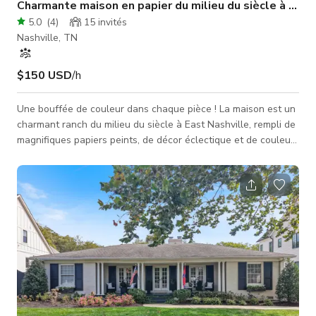
Charmante maison en papier du milieu du siècle à East
5.0
(
4
)
15
invités
Nashville, TN
$150 USD
/h
Une bouffée de couleur dans chaque pièce ! La maison est un
charmant ranch du milieu du siècle à East Nashville, rempli de
magnifiques papiers peints, de décor éclectique et de couleurs
vives, honorant les palettes vibrantes des années 1950.
Chacune des 6 pièces a sa propre ambiance unique, ce qui en
fait un espace parfait pour obtenir une large gamme de looks.
Veuillez noter qu'il y a une limite de 12 personnes et que
toutes les demandes de réservation doivent être faites au
moins