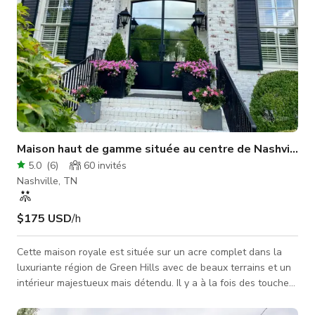
Maison haut de gamme située au centre de Nashville
5.0
(
6
)
60
invités
Nashville, TN
$175 USD
/h
Cette maison royale est située sur un acre complet dans la
luxuriante région de Green Hills avec de beaux terrains et un
intérieur majestueux mais détendu. Il y a à la fois des touches
traditionnelles et modernes car les deux styles se mélangent
pour faire de ce lieu un endroit remarquable pour votre