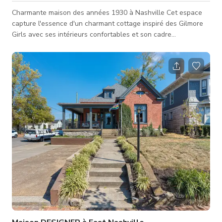
Charmante maison des années 1930 à Nashville Cet espace
capture l'essence d'un charmant cottage inspiré des Gilmore
Girls avec ses intérieurs confortables et son cadre
pittoresque. Cette maison délicieuse offre un décor
accueillant et nostalgique, parfait pour les productions
recherchant une touche de fantaisie et de chaleur. Le cottage
des années 1930 est situé dans un quartier historique bordé
d'arbres à West Nashville.