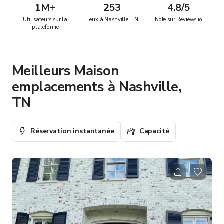
1M
+
253
4.8/5
Utilisateurs sur la
Lieux à Nashville, TN
Note sur Reviews.io
plateforme
Meilleurs Maison
emplacements à Nashville,
TN
Réservation instantanée
Capacité