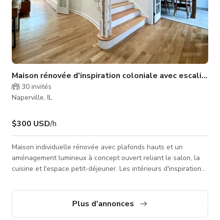
Maison rénovée d'inspiration coloniale avec escalier c
30
invités
Naperville, IL
$300 USD
/h
Maison individuelle rénovée avec plafonds hauts et un
aménagement lumineux à concept ouvert reliant le salon, la
cuisine et l'espace petit-déjeuner. Les intérieurs d'inspiration
scandinave créent une ambiance propre et moderne, tandis
que plusieurs portes-fenêtres françaises dans toute la maison
ajoutent du caractère architectural, une séparation flexible
Plus d'annonces
des pièces et une belle lumière naturelle pour le tournage.