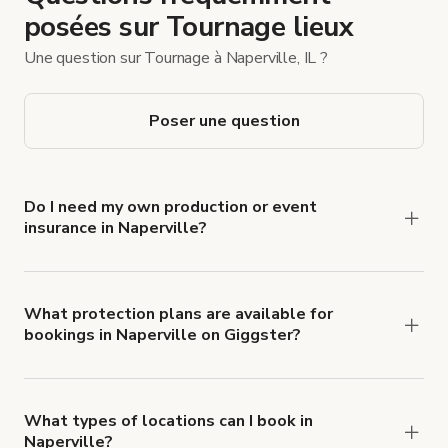
posées sur Tournage lieux
Une question sur Tournage à Naperville, IL ?
Poser une question
Do I need my own production or event
insurance in Naperville?
Yes. All renters are required to carry
Comprehensive Liability and Property Damage
insurance with liability coverage of no less than
What protection plans are available for
bookings in Naperville on Giggster?
$1,000,000.
Giggster offers Damage Protection coverage that
you can add to a booking at checkout.
Learn more
about Giggster's Damage Protection coverage.
What types of locations can I book in
Naperville?