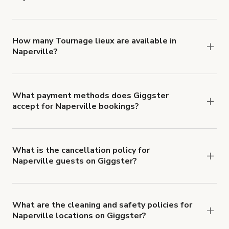
You can choose from 42 types! Just search for
locations in Naperville at
giggster.com
, then click
'Filters' to look for something specific.
How many Tournage lieux are available in
Naperville?
Right now, there are 23 Tournage lieux available
in Naperville.
What payment methods does Giggster
accept for Naperville bookings?
You can pay for your booking with a credit card, or
with ACH or wire transfer for bookings over $4k.
What is the cancellation policy for
Naperville guests on Giggster?
Refund options vary, based on when the booking
is canceled.
Learn more about Giggster's
cancellation and refund policy
.
What are the cleaning and safety policies for
Naperville locations on Giggster?