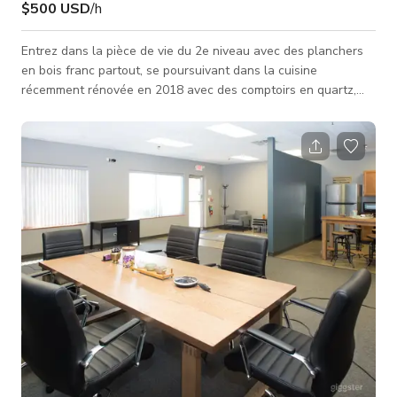
$500 USD
/h
Entrez dans la pièce de vie du 2e niveau avec des planchers
en bois franc partout, se poursuivant dans la cuisine
récemment rénovée en 2018 avec des comptoirs en quartz,
des appareils en acier inoxydable, une cuisinière à 5 brûleurs
et un évier de ferme. Marchez directement dans l'espace
repas avec banquette qui s'ouvre ensuite sur la grande
véranda grillagée par des doubles portes françaises. Profitez
de la détente et des réceptions dans la véranda 3 saisons qui
s'ouvre sur une te