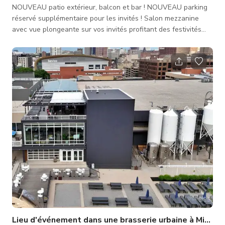
NOUVEAU patio extérieur, balcon et bar ! NOUVEAU parking
réservé supplémentaire pour les invités ! Salon mezzanine
avec vue plongeante sur vos invités profitant des festivités
Espace dynamique intérieur/extérieur avec portes de garage
en verre fonctionnelles du sol au plafond Retraite privée pour
la mariée avec rafraîchissements Parking réservé pour jusqu'à
10 invités VIP avec options de parking supplémentaires
disponibles Éléments d'éclairage charismatiques à l'intérieur c
Lieu d'événement dans une brasserie urbaine à Milwauk