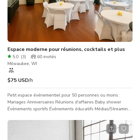
Espace moderne pour réunions, cocktails et plus
5.0
(
3
)
60
invités
Milwaukee, WI
$75 USD
/h
Petit espace événementiel pour 50 personnes ou moins :
Mariages Anniversaires Réunions d'affaires Baby shower
Événements sportifs Événements éducatifs Médias/Streaming
Famille Enterrement de vie de jeune fille ...et plus encore
Haut-parleur Bluetooth Télévision 65 pouces