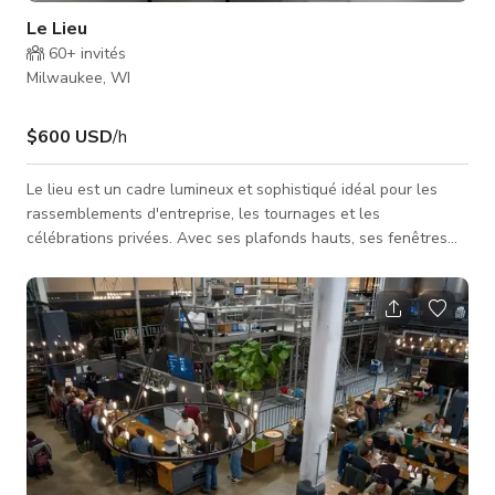
Le Lieu
60+
invités
Milwaukee, WI
$600 USD
/h
Le lieu est un cadre lumineux et sophistiqué idéal pour les
rassemblements d'entreprise, les tournages et les
célébrations privées. Avec ses plafonds hauts, ses fenêtres
du sol au plafond, ses sols en béton poli et sa décoration
minimaliste, il crée un arrière-plan propre et intemporel pour
tout événement. La disposition flexible se transforme
facilement pour correspondre à votre vision — que vous
planifiez un dîner élégant, un tournage de contenu de marque
ou une présentatio