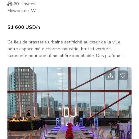
60+
invités
Milwaukee, WI
$1 600 USD
/h
Ce lieu de brasserie urbaine est niché au cœur de la ville,
notre espace mêle charme industriel brut et verdure
luxuriante pour une atmosphère inoubliable. Des plafonds
élevés et des poutres en acier offrent une esthétique urbaine
distincte, adoucie par des plantes en cascade et une
végétation soigneusement sélectionnée dans tout l'espace.
Les invités peuvent déguster des bières artisanales
directement de notre brasserie sur place, ou profiter d'une vue
panoramique sur la ville de