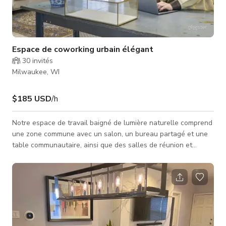
Espace de coworking urbain élégant
30
invités
Milwaukee, WI
$185 USD
/h
Notre espace de travail baigné de lumière naturelle comprend
une zone commune avec un salon, un bureau partagé et une
table communautaire, ainsi que des salles de réunion et
bureaux privés avec vue sur la ville. Idéal pour des sessions
de brainstorming, clients, formations ou simplement un lieu de
travail. Totalisant plus de 1300 pieds carrés au deuxième
étage. Rempli d'une abondance de lumière naturelle grâce à
de grandes fenêtres mur à mur. Comprend l'accès à une salle
de conf�