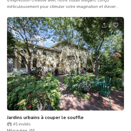
d'expression créative avec notre studio élégant, conçu
méticuleusement pour stimuler votre imagination et élever
votre art. Notre studio offre un sanctuaire pour les artistes,
photographes, designers et créatifs de toutes disciplines afin
de donner vie à leurs visions dans un environnement d'une
beauté et d'une inspiration incomparables. Horaires
d'ouverture Lundi 9:00 - 17:00 Mardi 9:00 - 17:00 Mercredi 9:00
- 17:00 Jeudi 9:00 - 17:00
Jardins urbains à couper le souffle
45
invités
Milwaukee, WI