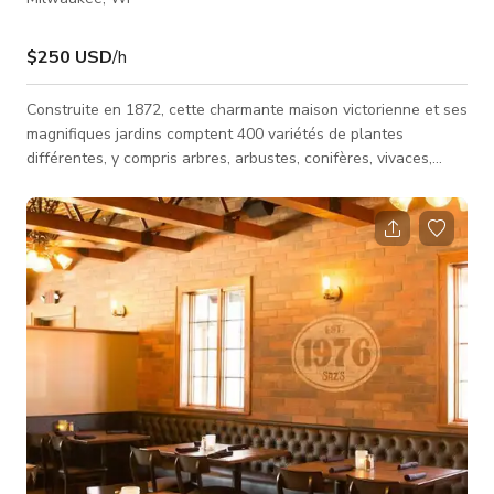
$250 USD
/h
Construite en 1872, cette charmante maison victorienne et ses
magnifiques jardins comptent 400 variétés de plantes
différentes, y compris arbres, arbustes, conifères, vivaces,
annuelles, tropicales et herbes. Les jardins urbains sont visités
chaque année par des centaines de visiteurs et passionnés
d'horticulture. Les jardins sont un lieu d'événements à
Milwaukee capable d'accueillir tout, des événements
professionnels, mariages, dîners privés et clubs de souper.
Nous avons des tra