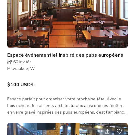
Espace événementiel inspiré des pubs européens
60
invités
Milwaukee, WI
$100 USD
/h
Espace parfait pour organiser votre prochaine fête. Avec le
bois riche et les accents architecturaux ainsi que les fenêtres
en verre gravé inspirées des pubs européens, c’est l’ambiance
parfaite pour se détendre, créer des liens et profiter d’un
délicieux repas lors de votre prochaine réunion, réunion
d’entreprise, déjeuner ou cours du soir. ~ déjeuners ~ fêtes de