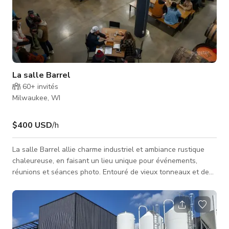
La salle Barrel
60+
invités
Milwaukee, WI
$400 USD
/h
La salle Barrel allie charme industriel et ambiance rustique
chaleureuse, en faisant un lieu unique pour événements,
réunions et séances photo. Entouré de vieux tonneaux et de
machines en acier inoxydable, ce cadre spacieux comprend
des tables en bois, un éclairage cosy et un aménagement
ouvert idéal pour les cocktails d'entreprise, les
rassemblements privés ou les décors cinématographiques.
Que vous organisiez un lancement de produit, un atelier