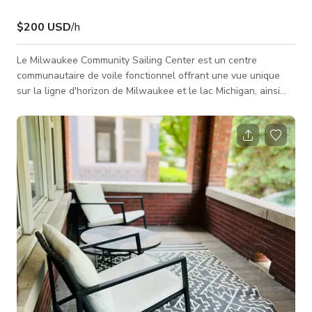
$200 USD
/h
Le Milwaukee Community Sailing Center est un centre
communautaire de voile fonctionnel offrant une vue unique
sur la ligne d'horizon de Milwaukee et le lac Michigan, ainsi
que sur la marina locale. L'espace événementiel est situé à
l'étage et peut inclure le balcon et la cour. Vous voulez une
vue sur la ligne d'horizon de Milwaukee ? Nous l'avons. Vous
voulez une vue sur une marina avec voiliers et bateaux à
moteur ? Nous l'avons. Vous voulez une vue sur une vaste
étendue d'eau ? Nous l'