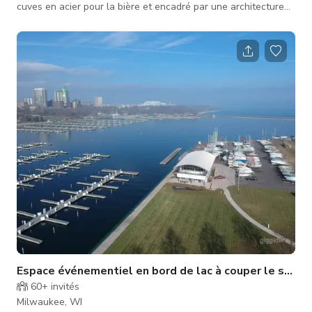
cuves en acier pour la bière et encadré par une architecture
minimaliste, cet espace polyvalent offre un décor audacieux et
moderne, parfait pour des événements, séances photo,
productions cinématographiques ou activations de marque. Le
Beer Garden dispose de longues tables de style communal,
d'un sol en pierre concassée, d'éclairages en guirlande et de
lignes épuré
Espace événementiel en bord de lac à couper le souffl
60+
invités
Milwaukee, WI