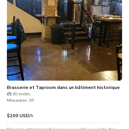
fin d’année ~ anniversaires ~ remises de diplômes ~ réunions
d’entreprise ~ happy hours ~ heures de cock
Brasserie et Taproom dans un bâtiment historique
60
invités
Milwaukee, WI
$200 USD
/h