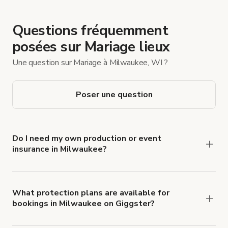
Questions fréquemment
posées sur Mariage lieux
Une question sur Mariage à Milwaukee, WI ?
Poser une question
Do I need my own production or event
insurance in Milwaukee?
Yes. All renters are required to carry
Comprehensive Liability and Property Damage
insurance with liability coverage of no less than
What protection plans are available for
bookings in Milwaukee on Giggster?
$1,000,000.
Giggster offers Damage Protection coverage that