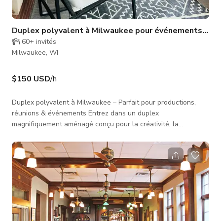
Duplex polyvalent à Milwaukee pour événements & pr
60+
invités
Milwaukee, WI
$150 USD
/h
Duplex polyvalent à Milwaukee – Parfait pour productions,
réunions & événements Entrez dans un duplex
magnifiquement aménagé conçu pour la créativité, la
collaboration et le confort. Avec deux unités distinctes sous
un même toit, cet espace est idéal pour les productions,
réunions hors site, ateliers ou rassemblements intimes. Situé à
seulement 10 minutes du Fiserv Forum et à moins de cinq
minutes du stade des Brewers, cette propriété unique offre à
la fois style et fonctio