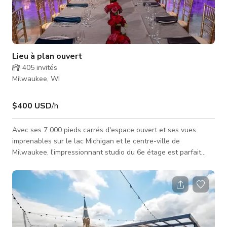
Lieu à plan ouvert
405
invités
Milwaukee, WI
$400 USD
/h
Avec ses 7 000 pieds carrés d'espace ouvert et ses vues
imprenables sur le lac Michigan et le centre-ville de
Milwaukee, l'impressionnant studio du 6e étage est parfait
pour presque tous les types d'événements que vous pouvez
imaginer. La fenêtre orientée au sud, offrant une vue
spectaculaire sur le centre-ville de Milwaukee, mesure plus
de 60 pieds de large et 30 pieds de haut ! Lorsque vous
parviendrez enfin à vous détacher de cette scène magnifique,
vous découvrirez un espace rayon