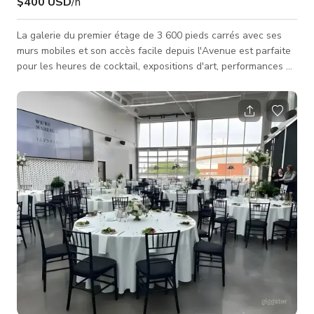
$400 USD
/h
La galerie du premier étage de 3 600 pieds carrés avec ses
murs mobiles et son accès facile depuis l'Avenue est parfaite
pour les heures de cocktail, expositions d'art, performances et
cérémonies de mariage. Les invités ont même la possibilité
d'utiliser une zone de préparation privée, parfaite comme salle
de préparation, retraite nuptiale privée ou espace VIP en
coulisses. Galerie du 1er étage parfaite pour cérémonies de
mariage, expositions d'art, heures de cocktail et plus enc