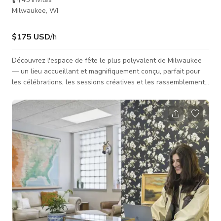
Milwaukee, WI
$175 USD
/h
Découvrez l'espace de fête le plus polyvalent de Milwaukee
— un lieu accueillant et magnifiquement conçu, parfait pour
les célébrations, les sessions créatives et les rassemblements
communautaires. Notre emplacement allie sans effort le
confort d'un lieu de fête boutique à Milwaukee avec la
flexibilité d'un espace de location moderne adapté à tout, des
anniversaires aux activations de marque. Que vous organisiez
une petite réception, planifiez une soirée élégante de peinture
et