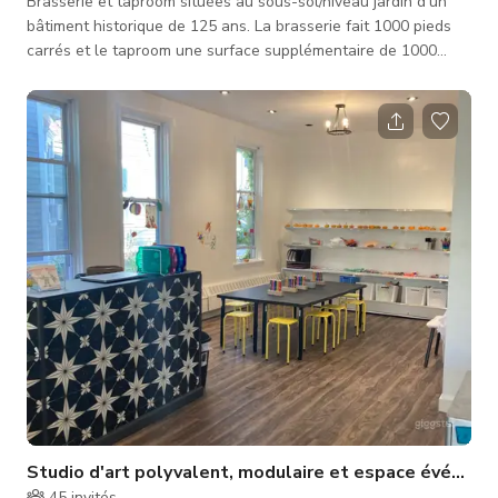
Brasserie et taproom situées au sous-sol/niveau jardin d'un
bâtiment historique de 125 ans. La brasserie fait 1000 pieds
carrés et le taproom une surface supplémentaire de 1000
pieds carrés. Des fenêtres sont situées le long d'un mur de la
brasserie avec vue sur la rue. Le plafond est constitué de
grandes poutres apparentes et les murs sont en pierre et en
brique cream city. Le taproom peut accueillir 49 personnes
dont 11 au bar. Il y a une terrasse sur le côté avant du
bâtiment.
Studio d'art polyvalent, modulaire et espace événeme
45
invités