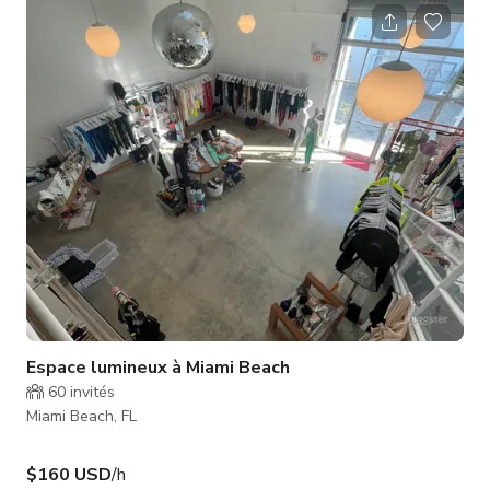
magnifiques et un accès direct au meilleur de la vie côtière.
Au cœur de la propriété se trouve une belle piscine entourée
d'une végétation tropicale luxuriante, créant un refuge privé
idéal pour bronzer, recevoir ou se détendr
Espace lumineux à Miami Beach
60
invités
Miami Beach, FL
$160 USD
/h