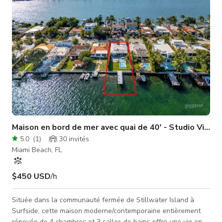
Maison en bord de mer avec quai de 40' - Studio Vidé
5.0
(
1
)
30
invités
Miami Beach, FL
$450 USD
/h
Située dans la communauté fermée de Stillwater Island à
Surfside, cette maison moderne/contemporaine entièrement
rénovée de 4 chambres et 3 salles de bains offre une vie en