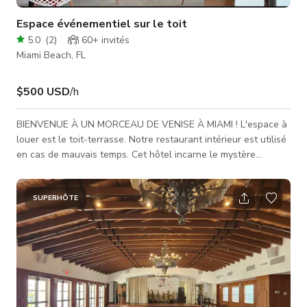
Espace événementiel sur le toit
5.0
(
2
)
60+
invités
Miami Beach, FL
$500 USD
/h
BIENVENUE À UN MORCEAU DE VENISE À MIAMI ! L'espace à
louer est le toit-terrasse. Notre restaurant intérieur est utilisé
en cas de mauvais temps. Cet hôtel incarne le mystère
somptueux de la célèbre ville italienne en plein cœur du haut
de Miami Beach. Son emplacement unique dans le quartier
exclusif de Mid Beach, combiné à ses commodités
SUPERHÔTE
confortables, son magnifique toit-terrasse de 3 000 pieds
carrés et ses vues apaisantes sur le front de mer font de
l'hôtel Venezia une expéri