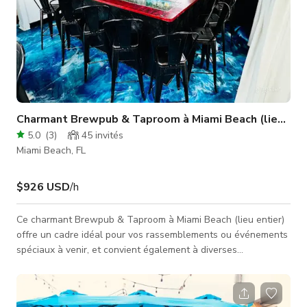
Charmant Brewpub & Taproom à Miami Beach (lieu enti
5.0
(
3
)
45
invités
Miami Beach, FL
$926 USD
/h
Ce charmant Brewpub & Taproom à Miami Beach (lieu entier)
offre un cadre idéal pour vos rassemblements ou événements
spéciaux à venir, et convient également à diverses
productions, y compris les tournages vidéo ou photo. Il est
parfaitement adapté pour accueillir des projets tels que des
publicités télévisées, clips musicaux, contenus pour les