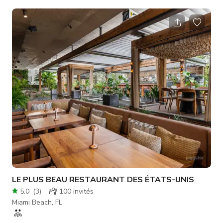
offre un cadre idéal pour organiser des fêtes et des
événements avec des vues emblématiques de la ligne
d'horizon Art Déco de South Beach, ainsi que de Lincoln Road
et de l'océan. Caractéristiques du lieu : - Capacité de 185 -
Plusieurs salles de bains - Variété d'agencements de sièges -
Wifi hau
LE PLUS BEAU RESTAURANT DES ÉTATS-UNIS
5.0
(
3
)
100
invités
Miami Beach, FL