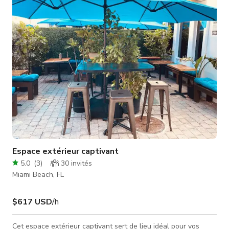
réseaux sociaux, et plus encore. Veuillez vérifier avec l'hôte
pour confirmer la disponibilité de l'espace.
Espace extérieur captivant
5.0
(
3
)
30
invités
Miami Beach, FL
$617 USD
/h
Cet espace extérieur captivant sert de lieu idéal pour vos