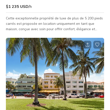
$1 235 USD
/h
Cette exceptionnelle propriété de luxe de plus de 5 200 pieds
carrés est proposée en location uniquement en tant que
maison, conçue avec soin pour offrir confort, élégance et
expériences de divertissement inoubliables. Dotée de 5
chambres spacieuses et de 7 salles de bains magnifiquement
aménagées, la maison présente un plan ouvert et fluide avec
des plafonds hauts, des détails architecturaux raffinés et des
fenêtres du sol au plafond qui baignent l'intérieur de lumière
naturell