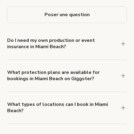
Poser une question
Do I need my own production or event
insurance in Miami Beach?
Yes. All renters are required to carry
Comprehensive Liability and Property Damage
insurance with liability coverage of no less than
What protection plans are available for
bookings in Miami Beach on Giggster?
$1,000,000.
Giggster offers Damage Protection coverage that
you can add to a booking at checkout.
Learn more
about Giggster's Damage Protection coverage.
What types of locations can I book in Miami
Beach?
You can choose from 42 types! Just search for
locations in Miami Beach at
giggster.com
, then