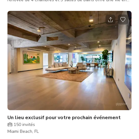
bord de mer avec toutes les commodités modernes
d'aujourd'hui. Parmi les nombreuses finitions, on trouve une
cuisine italienne sur mesure avec des appareils Viking, de
magnifiques sols en porcelaine, un système sonore Sonos et
une piscine à débordement en front de baie, un grand patio
ouvert, une allée privée pou
Un lieu exclusif pour votre prochain événement
150
invités
Miami Beach, FL