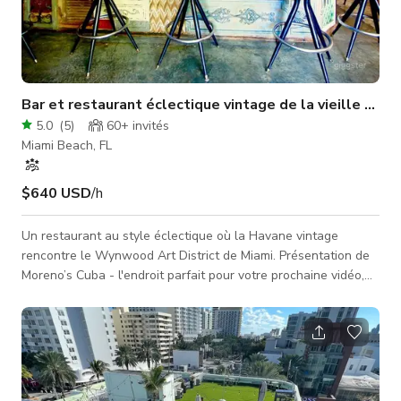
Bar et restaurant éclectique vintage de la vieille Hav
5.0
(
5
)
60+
invités
Miami Beach, FL
$640 USD
/h
Un restaurant au style éclectique où la Havane vintage
rencontre le Wynwood Art District de Miami. Présentation de
Moreno’s Cuba - l'endroit parfait pour votre prochaine vidéo,
film ou séance photo ! Situé au bout du chemin tropical
menant à la grande terrasse au coin nord-ouest de la 19e rue
et de Collins Avenue à l'hôtel historique de style Art déco
Dorchester à South Beach. Moreno’s Cuba mélange
harmonieusement des accents rustiques et tropicaux avec une
utilisation intenti