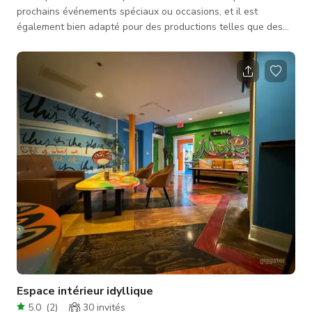
prochains événements spéciaux ou occasions, et il est
également bien adapté pour des productions telles que des
tournages vidéo ou photo, répondant à des projets comme des
publicités télévisées, des clips musicaux, du contenu pour les
réseaux sociaux, et plus encore. Assurez-vous de vérifier la
disponibilité de l'espace auprès de l'hôte.
Espace intérieur idyllique
5.0
(
2
)
30
invités