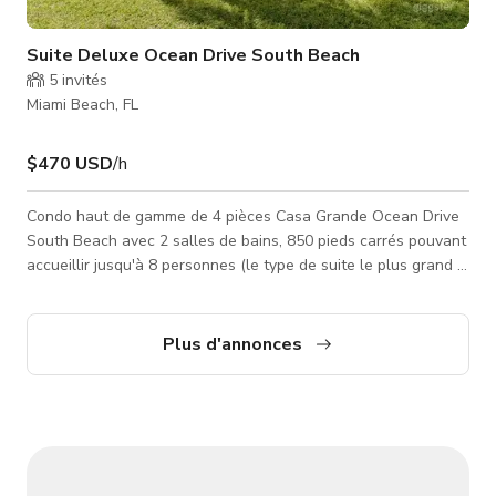
Suite Deluxe Ocean Drive South Beach
5
invités
Miami Beach, FL
$470 USD
/h
Condo haut de gamme de 4 pièces Casa Grande Ocean Drive
South Beach avec 2 salles de bains, 850 pieds carrés pouvant
accueillir jusqu'à 8 personnes (le type de suite le plus grand à
Casa Grande) Ce condo Ocean Drive est aménagé avec 3
zones de couchage, salon, cuisine complète & 2 salles de
bains - en détail comprenant : * Cuisine entièrement équipée
Plus d'annonces
avec un coin bar repas : Réfrigérateur-congélateur, four,
cuisinière, lave-vaisselle, micro-ondes, cafetière, grille-pain,
plaque