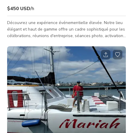
$450 USD
/h
Découvrez une expérience événementielle élevée. Notre lieu
élégant et haut de gamme offre un cadre sophistiqué pour les
célébrations, réunions d'entreprise, séances photo, activations
de marque et événements privés. Doté de finitions raffinées,
de plans ouverts polyvalents, d'une décoration soignée et
d'une atmosphère de luxe discret, cet espace est conçu pour
impressionner. Des fenêtres du sol au plafond et des détails
architecturaux chics créent une ambiance lumineuse