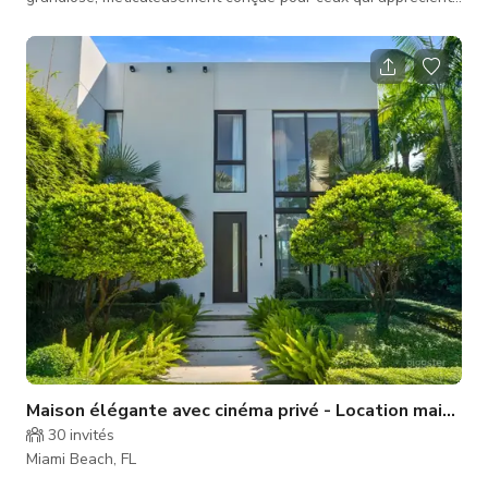
l'échelle, la confidentialité et le confort moderne. Avec
plusieurs espaces de vie et de divertissement, la maison offre
une polyvalence inégalée pour la vie multigénérationnelle,
l'accueil ou la création d'espaces dédiés au travail et aux
loisirs. La cuisine spacieuse du chef comprend des appareils
haut de
Maison élégante avec cinéma privé - Location maison
30
invités
Miami Beach, FL