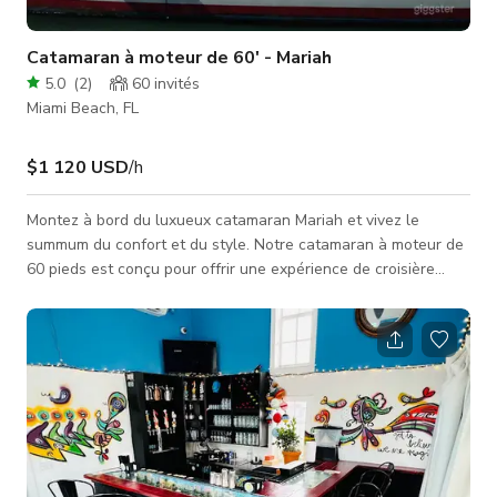
Catamaran à moteur de 60' - Mariah
5.0
(
2
)
60
invités
Miami Beach, FL
$1 120 USD
/h
Montez à bord du luxueux catamaran Mariah et vivez le
summum du confort et du style. Notre catamaran à moteur de
60 pieds est conçu pour offrir une expérience de croisière
inoubliable pour jusqu'à 49 passagers et 3 membres
d'équipage. Avec une disposition spacieuse, le Mariah offre
beaucoup d'ombre et peut être entièrement fermé pour
assurer le confort maximal de tous nos invités. LA LOCATION
DU CATAMARAN INCLUT : CAPACITÉ MAXIMALE DE 42
PERSONNES : Parfait pour événements de gro