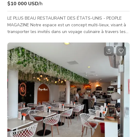
$10 000 USD
/h
LE PLUS BEAU RESTAURANT DES ÉTATS-UNIS - PEOPLE
MAGAZINE Notre espace est un concept multi-lieux, visant à
transporter les invités dans un voyage culinaire à travers les
rivages de la Méditerranée et du Japon, tout en créant une
expression visionnaire de la cuisine MediterrAsian savoureuse.
Nos lieux transporteurs comprennent 4 concepts, à
commencer par le restaurant sur le toit, qui élève la
gastronomie et la vie nocturne exclusive au cœur de Miami
Beach. Le restaurant MILA et le l