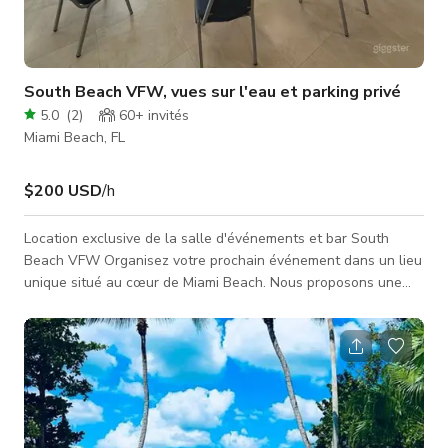
South Beach VFW, vues sur l'eau et parking privé
5.0
(
2
)
60+
invités
Miami Beach, FL
$200 USD
/h
Location exclusive de la salle d'événements et bar South
Beach VFW Organisez votre prochain événement dans un lieu
unique situé au cœur de Miami Beach. Nous proposons une
option de privatisation complète de la salle d'événements et
du bar, parfaite pour les rassemblements de membres, fêtes
privées, événements d'entreprise, collectes de fonds,
tournages de films, et plus encore. Options supplémentaires :
• Service traiteur, barman privé et service de bar • Système
sonore,