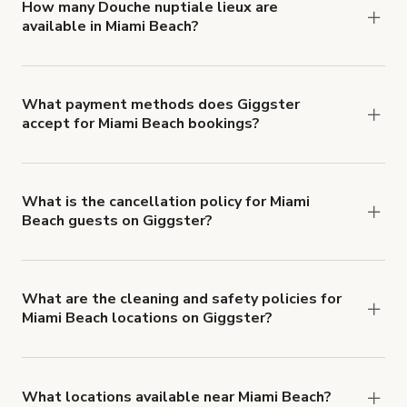
click 'Filters' to look for something specific.
How many Douche nuptiale lieux are
available in Miami Beach?
Right now, there are 135 Douche nuptiale lieux
available in Miami Beach.
What payment methods does Giggster
accept for Miami Beach bookings?
You can pay for your booking with a credit card, or
with ACH or wire transfer for bookings over $4k.
What is the cancellation policy for Miami
Beach guests on Giggster?
Refund options vary, based on when the booking
is canceled.
Learn more about Giggster's
cancellation and refund policy
.
What are the cleaning and safety policies for
Miami Beach locations on Giggster?
Now more than ever, your health and safety is our
number one priority. We've outlined specific
health and safety requirements for both hosts
What locations available near Miami Beach?