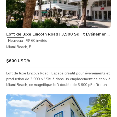
Loft de luxe Lincoln Road | 3,900 Sq Ft Événement cré
Nouveau
60
invités
Miami Beach, FL
$600 USD
/h
Loft de luxe Lincoln Road | Espace créatif pour événements et
production de 3 900 pi² Situé dans un emplacement de choix à
Miami Beach, ce magnifique loft double de 3 900 pi² offre un
lieu polyvalent et moderne conçu pour des événements haut
de gamme, des productions et des activations de marque.
Avec une accessibilité exceptionnelle pour les invités locaux
et internationaux, c'est un cadre idéal pour des projets
créatifs, des réunions d'entreprise et des expériences