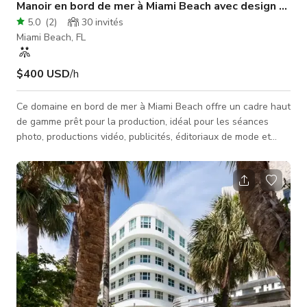
Manoir en bord de mer à Miami Beach avec design mode
5.0
(
2
)
30
invités
Miami Beach, FL
$400 USD
/h
Ce domaine en bord de mer à Miami Beach offre un cadre haut
de gamme prêt pour la production, idéal pour les séances
photo, productions vidéo, publicités, éditoriaux de mode et
contenu de marque. La propriété dispose de plus de 5 000
pieds carrés d'espace utilisable avec plusieurs ambiances
distinctes en un seul lieu, permettant aux équipes de
maximiser leur production en une seule réservation. L'arrivée
extérieure comprend une allée privée avec portail, une
architecture de styl