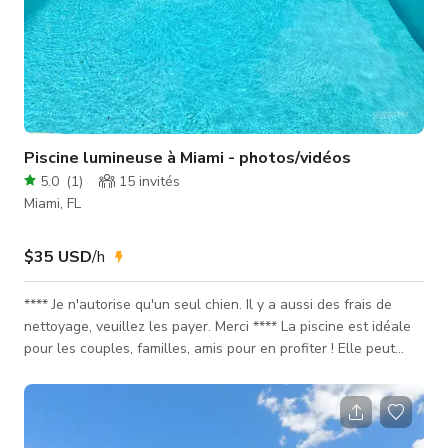
Piscine lumineuse à Miami - photos/vidéos
5.0
(
1
)
15
invités
Miami, FL
$35 USD
/h
**** Je n'autorise qu'un seul chien. Il y a aussi des frais de
nettoyage, veuillez les payer. Merci **** La piscine est idéale
pour les couples, familles, amis pour en profiter ! Elle peut
servir à se détendre ou à s'amuser. Nous en profitons
beaucoup et souhaitons que vous en fassiez autant.