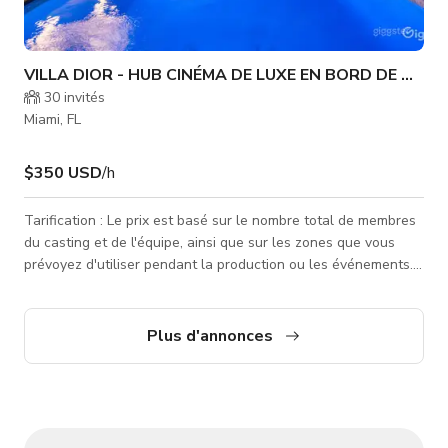
VILLA DIOR - HUB CINÉMA DE LUXE EN BORD DE MER/ 
30
invités
Miami, FL
$350 USD
/h
Tarification : Le prix est basé sur le nombre total de membres
du casting et de l'équipe, ainsi que sur les zones que vous
prévoyez d'utiliser pendant la production ou les événements.
Les tarifs indiqués concernent une seule zone, et les zones
supplémentaires devront être discutées et convenues.
Organisons un appel dès que possible pour discuter de vos
Plus d'annonces
besoins — nous nous efforçons d'être aussi économiques que
possible ! Bienvenue dans notre magnifique propriété côtière
situ�