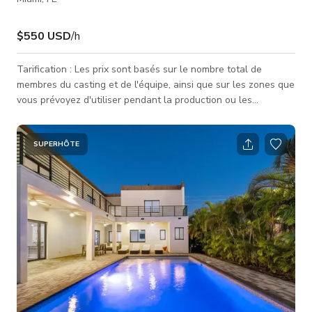
$550 USD
/h
Tarification : Les prix sont basés sur le nombre total de
membres du casting et de l'équipe, ainsi que sur les zones que
vous prévoyez d'utiliser pendant la production ou les
événements. Les tarifs indiqués concernent une seule zone, et
les zones supplémentaires devront être discutées et
convenues. Contactons-nous rapidement pour discuter de vos
SUPERHÔTE
besoins — nous nous efforçons d'être aussi économiques que
possible ! Imaginez un lieu où le contemporain du 21e siècle
rencontre le mo