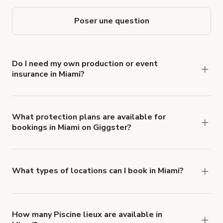
Poser une question
Do I need my own production or event
insurance in Miami?
Yes. All renters are required to carry
Comprehensive Liability and Property Damage
insurance with liability coverage of no less than
What protection plans are available for
bookings in Miami on Giggster?
$1,000,000.
Giggster offers Damage Protection coverage that
you can add to a booking at checkout.
Learn more
about Giggster's Damage Protection coverage.
What types of locations can I book in Miami?
You can choose from 42 types! Just search for
locations in Miami at
giggster.com
, then click
'Filters' to look for something specific.
How many Piscine lieux are available in