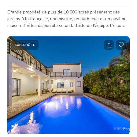
Grande propriété de plus de 10 000 acres présentant des
jardins à la française, une piscine, un barbecue et un pavillon,
maison d'hôtes disponible selon la taille de l'équipe. L'espace
est situé dans le sud de Miami, à 5 minutes de Gables by the
Sea et Matheson Hammock. Fait amusant : la propriété a été
mise en vedette dans le clip musical "Sun Goes Down" de Sofi
SUPERHÔTE
Tukker & John Summit, avec plus d'un million de vues.