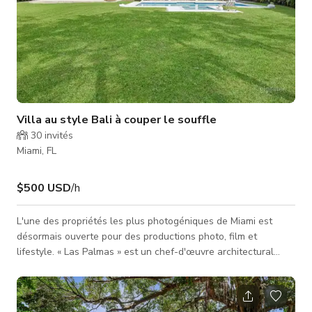
Villa au style Bali à couper le souffle
30
invités
Miami, FL
$500 USD
/h
L'une des propriétés les plus photogéniques de Miami est
désormais ouverte pour des productions photo, film et
lifestyle. « Las Palmas » est un chef-d'œuvre architectural
privé qui ressemble à une retraite moderne à Bali. Située sur
un demi-acre de paysage tropical luxuriant et située dans une
rue calme en impasse avec un grand parking, cette maison