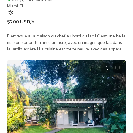
Miami, FL
$200 USD
/h
Bienvenue à la maison du chef au bord du lac ! C'est une belle
maison sur un terrain d'un acre, avec un magnifique lac dans
le jardin arrière ! La cuisine est toute neuve avec des appareils
JennAir haut de gamme, de hauts plafonds voûtés, un îlot de
10 pieds et beaucoup d'espace ouvert. Il y a aussi un grand
salon avec une cheminée fonctionnelle et un piano, plusieurs
salles de bains rénovées et 2 chambres disponibles. Cette
propriété est équipée d'une entrée d'entretien de 12 pied