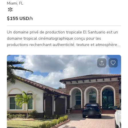
Miami, FL
$155 USD
/h
Un domaine privé de production tropicale El Santuario est un
domaine tropical cinématographique conçu pour les
productions recherchant authenticité, texture et atmosphère.
Ce n'est pas un décor mis en scène, c'est un sanctuaire vivant
et respirant où une végétation luxuriante, des tons chauds et
la lumière naturelle créent un environnement visuel
dynamique tout au long de la journée. ⸻ 🎥 Idéal pour les
productions • Campagnes éditoriales & mode • Tournages de
films &