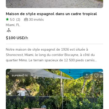
Maison de style espagnol dans un cadre tropical
5.0
(
2
)
30
invités
Miami, FL
$100 USD
/h
Notre maison de style espagnol de 1926 est située à
Shorecrest, Miami, le long du corridor Biscayne, à côté du
quartier Mimo. Le terrain spacieux de 12 500 pieds carrés
comprend un aménagement paysager luxuriant, une grande
piscine et deux structures distinctes : une maison principale et
une petite maison arrière.
SUPERHÔTE