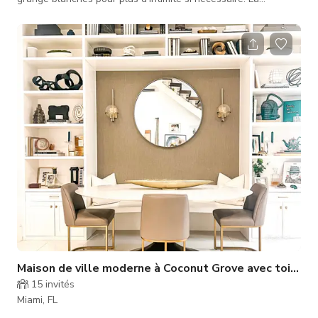
propriété est située sur un terrain de 16 000 pieds carrés
offrant un jardin arrière plein d'équipements ; zone de mini-
golf, basket-ball et piscine design avec spa surdimensionné.
Cuisine à concept ouvert avec étagères flottantes naturelles
offrant un look unique.
Maison de ville moderne à Coconut Grove avec toit-te
15
invités
Miami, FL