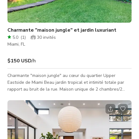
Charmante "maison jungle" et jardin luxuriant
5.0
(
1
)
30
invités
Miami, FL
$150 USD
/h
Charmante "maison jungle" au cœur du quartier Upper
Eastside de Miami Beau jardin tropical et intimité totale par
rapport au bruit de la rue. Maison unique de 2 chambres/2
salles de bain des années trente, avec une belle touche de
design contemporain. La propriété dispose d'un jardin
luxuriant, d'une longue allée depuis la rue et est entièrement
clôturée.