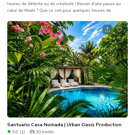
heures de détente ou de créativité ! Besoin d'une pause au
cœur de Miami ? Que ce soit pour quelques heures de
détente, rattraper du travail ou simplement profiter d'un
moment de paix, ce refuge élégant a tout ce dont vous avez
besoin. Situé à quelques minutes de Wynwood, du centre-
ville, de Brickell et de Miami Beach, vous n'êtes jamais loin des
meilleurs restaurants, de la vie nocturne et des attractions.
Détendez-vous
Santuario Casa Nomada | Urban Oasis Production
5.0
(
1
)
30
invités