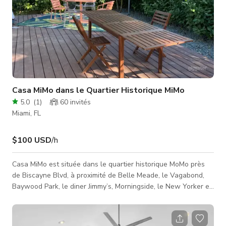
Casa MiMo dans le Quartier Historique MiMo
5.0
(
1
)
60
invités
Miami, FL
$100 USD
/h
Casa MiMo est située dans le quartier historique MoMo près
de Biscayne Blvd, à proximité de Belle Meade, le Vagabond,
Baywood Park, le diner Jimmy’s, Morningside, le New Yorker et
l'hôtel Selina. Nous avons un arrière-cour super cool qui
compte des dizaines de lumières, une boule disco tournante
(avec stroboscope !), un barbecue, ainsi que des tables, des