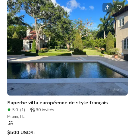
soigneusement aménagé et entièrement meublé avec du
mobilier moderne haut de gamme, des œuvres d'art et des
détails en pierre naturelle partout. La maison est baignée de
lumière naturelle grâce à de grandes portes-fenêtres
coulissantes et des fenêt
Superbe villa européenne de style français
5.0
(
1
)
30
invités
Miami, FL
$500 USD
/h