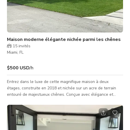
Maison moderne élégante nichée parmi les chênes
15
invités
Miami, FL
$500 USD
/h
Entrez dans le luxe de cette magnifique maison à deux
étages, construite en 2018 et nichée sur un acre de terrain
entouré de majestueux chênes. Conçue avec élégance et
confort, cette maison dispose de plafonds élevés, de grandes
fenêtres et portes qui inondent l'espace de lumière naturelle,
et de sols en marbre pour une touche élégante et
sophistiquée. Le plan ouvert crée une circulation fluide entre
le salon et la salle à manger, mis en valeur par une cuisine de