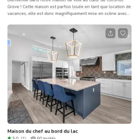
Grove ! Cette maison est parfois louée en tant que location de
vacances, elle est donc magnifiquement mise en scène avec
des meubles neufs. C'est une maison de ville incroyablement
spacieuse, dans un quartier très convivial. 3 chambres (toutes
situées au 2e étage), avec une chambre principale
surdimensionnée disposant de son propre balcon personnel.
Style unique et propre. Vous êtes à distance de marche de
nombreux restaurants, bar
Maison du chef au bord du lac
5.0
(
1
)
60
invités