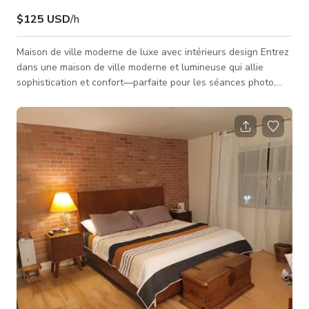
$125 USD
/h
Maison de ville moderne de luxe avec intérieurs design Entrez
dans une maison de ville moderne et lumineuse qui allie
sophistication et confort—parfaite pour les séances photo,
productions cinématographiques et création de contenu. Cette
maison élégante dispose d'espaces de vie à concept ouvert
avec de hauts plafonds, de grandes fenêtres et une
abondance de lumière naturelle, créant un décor lumineux et
polyvalent. Les intérieurs sont soigneusement aménagés avec
du mobilier desig