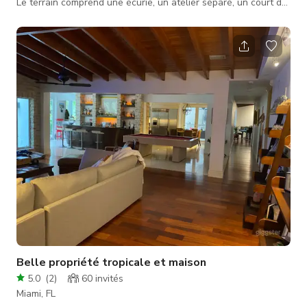
Le terrain comprend une écurie, un atelier séparé, un court de
tennis (à rénover) et une maison d'hôtes de 1000 sq. ft
construite en 1967. Terrasse surélevée avec grande piscine à
quelques pas de la maison d'hôtes, isolée au centre de la
propriété. De nombreuses zones avec différentes scènes à
utiliser. La maison d'hôtes est utilisée comme location d
Belle propriété tropicale et maison
5.0
(
2
)
60
invités
Miami, FL