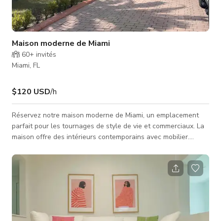
Maison moderne de Miami
60+
invités
Miami, FL
$120 USD
/h
Réservez notre maison moderne de Miami, un emplacement
parfait pour les tournages de style de vie et commerciaux. La
maison offre des intérieurs contemporains avec mobilier.
L'espace extérieur comprend une piscine privée et un jardin
confortable. Si vous réalisez votre prochain projet créatif
comme un tournage, une publicité TV, du contenu pour les
réseaux sociaux ou une séance produit, cette propriété offre
un décor incroyable pour vous !