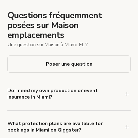
Questions fréquemment
posées sur Maison
emplacements
Une question sur Maison à Miami, FL ?
Poser une question
Do I need my own production or event
insurance in Miami?
Yes. All renters are required to carry
Comprehensive Liability and Property Damage
insurance with liability coverage of no less than
What protection plans are available for
bookings in Miami on Giggster?
$1,000,000.