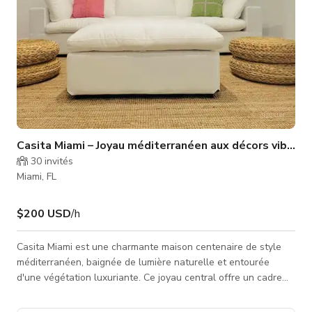
Casita Miami – Joyau méditerranéen aux décors vibrant
30
invités
Miami, FL
$200 USD
/h
Casita Miami est une charmante maison centenaire de style
méditerranéen, baignée de lumière naturelle et entourée
d'une végétation luxuriante. Ce joyau central offre un cadre
polyvalent pour votre prochaine production créative, qu'il
s'agisse d'une séance photo de mode, d'une vidéo lifestyle,