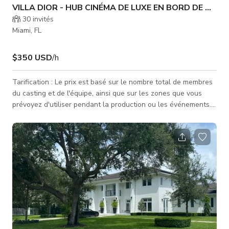
VILLA DIOR - HUB CINÉMA DE LUXE EN BORD DE MER/ 
30
invités
Miami, FL
$350 USD
/h
Tarification : Le prix est basé sur le nombre total de membres
du casting et de l'équipe, ainsi que sur les zones que vous
prévoyez d'utiliser pendant la production ou les événements.
Les tarifs indiqués concernent une seule zone, et les zones
supplémentaires devront être discutées et convenues.
Organisons un appel dès que possible pour discuter de vos
besoins — nous nous efforçons d'être aussi économiques que
possible ! Bienvenue dans notre magnifique propriété côtière
situ�