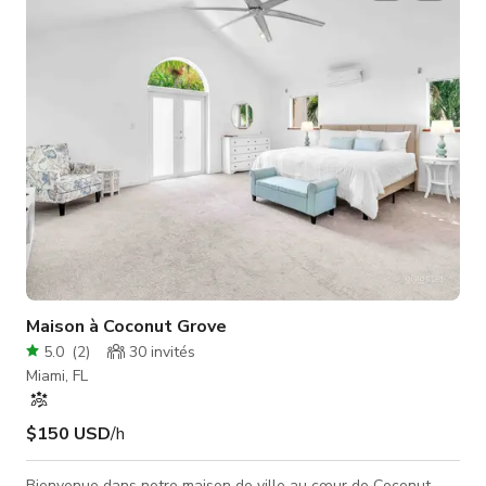
chaises et des chaises longues. La cour avant dispose d'un
AstroTurf assez génial avec des possibilités infinies. C'est un
excel
Maison à Coconut Grove
5.0
(
2
)
30
invités
Miami, FL
$150 USD
/h
Bienvenue dans notre maison de ville au cœur de Coconut