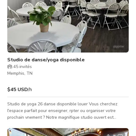
Studio de danse/yoga disponible
45
invités
Memphis, TN
$45 USD
/h
Studio de yoga 26 danse disponible louer Vous cherchez
l'espace parfait pour enseigner, rpter ou organiser votre
prochain vnement ? Notre magnifique studio ouvert est
maintenant disponible la location l'heure, la demi-journe9e, la
journe9e comple8te et pour des locations rcurrentes. Le