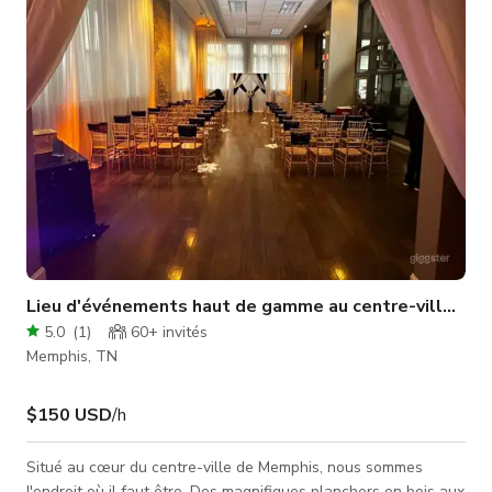
Lieu d'événements haut de gamme au centre-ville de
5.0
(
1
)
60+
invités
Memphis, TN
$150 USD
/h
Situé au cœur du centre-ville de Memphis, nous sommes
l'endroit où il faut être. Des magnifiques planchers en bois aux