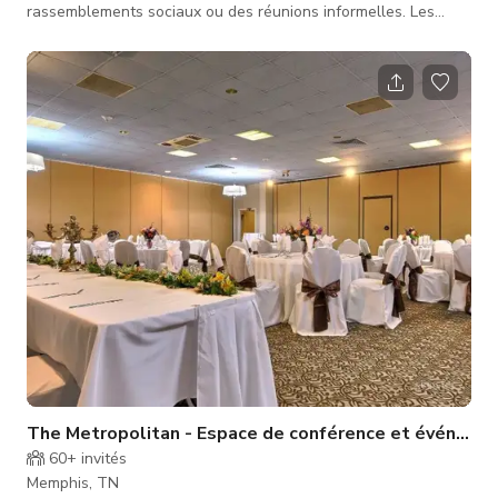
rassemblements sociaux ou des réunions informelles. Les
équipements comprennent : capacité de 14 places assises,
télévision à écran plat de 45", câble prêt avec la plupart des
chaînes sportives, tables personnalisées et mobilier ancien.
The Metropolitan - Espace de conférence et événeme
60+
invités
Memphis, TN