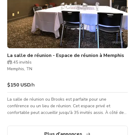
La salle de réunion - Espace de réunion à Memphis
45
invités
Memphis, TN
$150 USD
/h
La salle de réunion ou Brooks est parfaite pour une
conférence ou un lieu de réunion. Cet espace privé et
confortable peut accueillir jusqu'à 35 invités assis. À côté de
cet espace se trouve une salle similaire appelée The Elvis
Chapel ou Winchester Room. Vous pouvez consulter cette
autre annonce pour un espace similaire : The Elvis Chapel -
Plus d'annonces