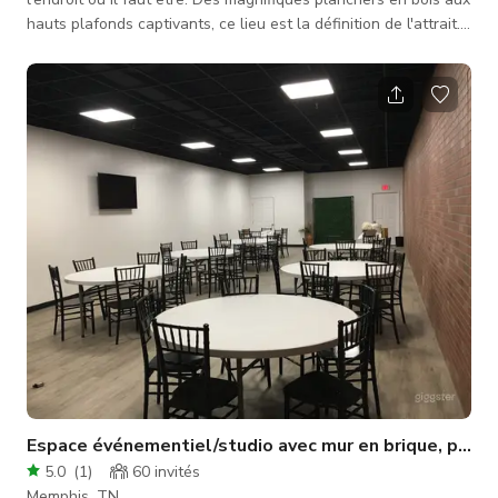
hauts plafonds captivants, ce lieu est la définition de l'attrait.
Si vous cherchez un endroit pour organiser votre événement,
un mariage, une baby shower, une soirée cocktail, un
événement d'entreprise, etc., notre espace est certainement
une excellente option.
Espace événementiel/studio avec mur en brique, plafon
5.0
(
1
)
60
invités
Memphis, TN