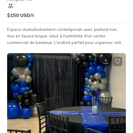
$150 USD
/h
Espace studio/événement contemporain avec plafond noir,
mur en fausse brique, situé à l'extrémité d'un centre
commercial de banlieue. L'endroit parfait pour organiser votre
micro-mariage, fugue, baby shower, fête d'anniversaire, fête
de retraite, showers de mariée, événements d'entreprise,
réunions ou toute occasion spéciale. Concept ouvert, prêt
pour transformation. Parking gratuit à l'avant et à l'arrière du
bâtiment.