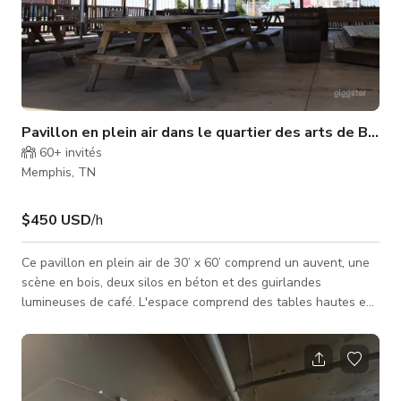
Pavillon en plein air dans le quartier des arts de Broa
60+
invités
Memphis, TN
$450 USD
/h
Ce pavillon en plein air de 30’ x 60’ comprend un auvent, une
scène en bois, deux silos en béton et des guirlandes
lumineuses de café. L'espace comprend des tables hautes en
tonneau, des bancs en bois et jusqu'à huit tables de pique-
nique en bois. Des banquets aux mariages, événements de
réseautage, fêtes d'entreprise de fin d'année et plus encore,
cet espace est entièrement personnalisable, ce qui vous
permet d'adapter votre événement au niveau de sophistication