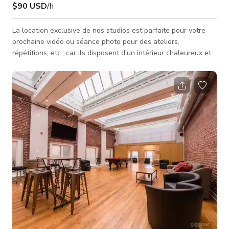
$90 USD
/h
La location exclusive de nos studios est parfaite pour votre
prochaine vidéo ou séance photo pour des ateliers,
répétitions, etc., car ils disposent d'un intérieur chaleureux et
magnifique qui conviendra parfaitement à vos projets pour des
publicités télévisées, clips musicaux, contenu pour les réseaux
sociaux, et bien plus encore. Veuillez toujours vérifier la
disponibilité du studio auprès de l'hôte. RÉSERVEZ
MAINTENANT VIA GIGGSTER !