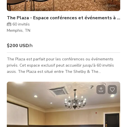
The Plaza - Espace conférences et événements à Mem
60
invités
Memphis, TN
$200 USD
/h
The Plaza est parfait pour les conférences ou événements
privés. Cet espace exclusif peut accueillir jusqu'à 60 invités
assis. The Plaza est situé entre The Shelby & The
Metropolitan Rooms. Vous pouvez consulter ces annonces
pour un espace similaire : The Shelby - Espace conférence à
Memphis The Metropolitan - Espace conférences et
événements à Memphis Pour des options de lieux plus grands
ou étendus, The Plaza Room peut être combiné avec The
Shelby & The Metropolitan Room pou