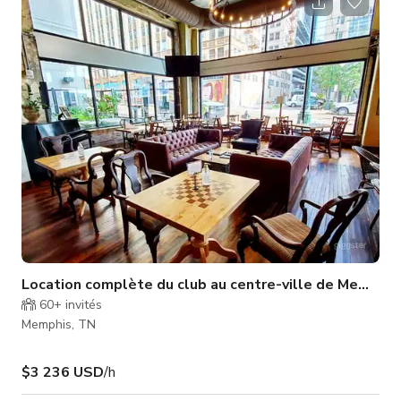
studio est idal pour les cours de yoga, les cours de danse, le
Pilates, le barre, les sances de fitness, la mditation, les bains
sonores, les ateliers de bien-tre, les rptitions de
chore9graphie, les sances
Location complète du club au centre-ville de Memphis
60+
invités
Memphis, TN
$3 236 USD
/h