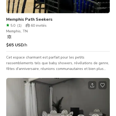
Memphis Path Seekers
5.0
(
1
)
60
invités
Memphis, TN
$65 USD
/h
Cet espace charmant est parfait pour les petits
rassemblements tels que baby showers, révélations de genre,
fêtes d'anniversaire, réunions communautaires et bien plus
encore ! 600 pieds carrés d'espace ouvert assez grand pour
accueillir jusqu'à 50 personnes. 2 toilettes confortables. Une
cuisine de préparation avec évier, réfrigérateur et micro-
ondes. Parking ouvert avec beaucoup de places gratuites.