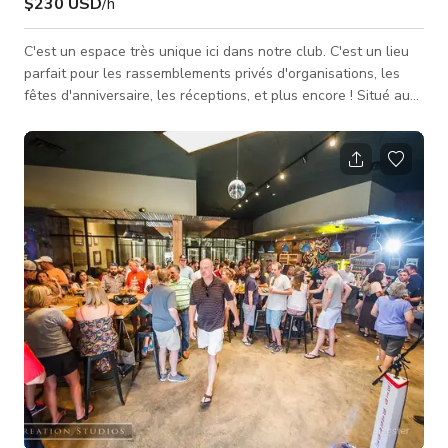
$230 USD
/h
C'est un espace très unique ici dans notre club. C'est un lieu
parfait pour les rassemblements privés d'organisations, les
fêtes d'anniversaire, les réceptions, et plus encore ! Situé au
sous-sol directement sous notre café dynamique. Les
équipements comprennent : capacité de 80 places assises,
télévision à écran plat de 65", prêt pour le câble avec la
plupart des chaînes sportives, câble HDMI étendu pour
permettre des présentations depuis votre ordinateur portable
personnel, p