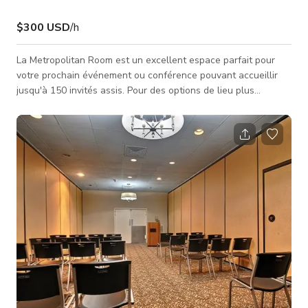
$300 USD
/h
La Metropolitan Room est un excellent espace parfait pour
votre prochain événement ou conférence pouvant accueillir
jusqu'à 150 invités assis. Pour des options de lieu plus
grandes ou étendues, la Metropolitan Room peut être
combinée avec la Shelby & la Plaza Room pouvant accueillir
jusqu'à 300 invités assis. Vous pouvez consulter cette
annonce pour plus d'informations : The Magnuson Ballroom -
Espace pour événements privés à Memphis Découvrez
l'hospitalité du Sud ! Situé jus