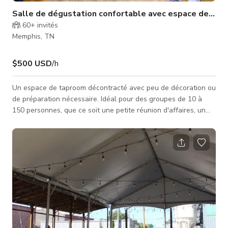
Salle de dégustation confortable avec espace de réun
60+
invités
Memphis, TN
$500 USD
/h
Un espace de taproom décontracté avec peu de décoration ou
de préparation nécessaire. Idéal pour des groupes de 10 à
150 personnes, que ce soit une petite réunion d'affaires, un
rassemblement amical ou une fête d'anniversaire. Avec une
porte de garage donnant sur le patio, ainsi qu'un espace plus
petit pouvant accueillir jusqu'à 40 personnes, cet espace est
chaleureux avec les œuvres d'art WISEACRE décorant les
murs.