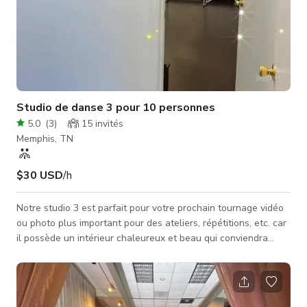
Studio de danse 3 pour 10 personnes
5.0
(
3
)
15
invités
Memphis, TN
$30 USD
/h
Notre studio 3 est parfait pour votre prochain tournage vidéo
ou photo plus important pour des ateliers, répétitions, etc. car
il possède un intérieur chaleureux et beau qui conviendra
parfaitement à vos projets pour des publicités télévisées, clips
musicaux, contenus pour les réseaux sociaux, et bien plus
encore. N'oubliez pas de vérifier la disponibilité du studio
auprès de l'hôte. RÉSERVEZ MAINTENANT VIA GIGGSTER !