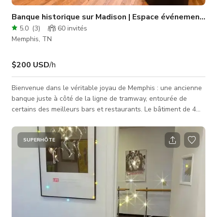
Banque historique sur Madison | Espace événementiel 
5.0
(
3
)
60
invités
Memphis, TN
$200 USD
/h
Bienvenue dans le véritable joyau de Memphis : une ancienne
banque juste à côté de la ligne de tramway, entourée de
certains des meilleurs bars et restaurants. Le bâtiment de 4
000 sq.ft peut accueillir confortablement jusqu'à 60 invités.
Renseignez-vous pour organiser votre prochain événement !
Salle de jeux ouverte avec table de billard/football de table. À
SUPERHÔTE
quelques pas de Beale Street, The Orpheum, Autozone Park,
FedEx Forum, et de nombreux restaurants. Le tramway permet
d'accé