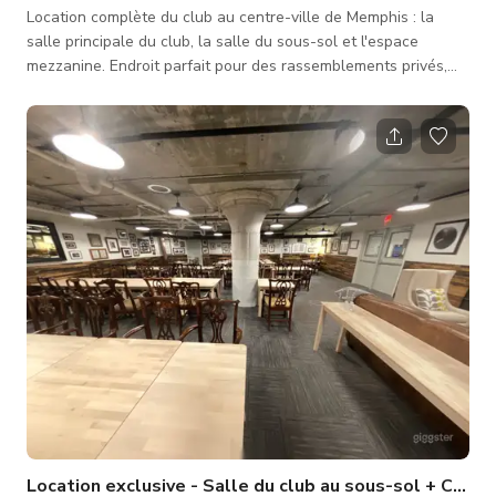
Location complète du club au centre-ville de Memphis : la
salle principale du club, la salle du sous-sol et l'espace
mezzanine. Endroit parfait pour des rassemblements privés,
fêtes d'anniversaire, réceptions, et plus encore ! Les
équipements de la salle du sous-sol comprennent : capacité
de 80 places assises, télévision écran plat 65”, câble prêt avec
la plupart des chaînes sportives, câble HDMI étendu pour
permettre des présentations depuis votre ordinateur portable
personnel,
Location exclusive - Salle du club au sous-sol + Coin 