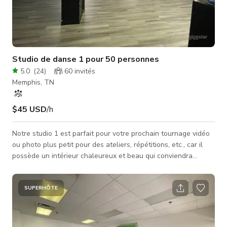
Studio de danse 1 pour 50 personnes
5.0
(
24
)
60
invités
Memphis, TN
$45 USD
/h
Notre studio 1 est parfait pour votre prochain tournage vidéo
ou photo plus petit pour des ateliers, répétitions, etc., car il
possède un intérieur chaleureux et beau qui conviendra
parfaitement à vos projets pour des publicités télévisées, clips
musicaux, contenus pour réseaux sociaux, et bien plus encore.
Veuillez toujours vérifier la disponibilité du studio auprès de
SUPERHÔTE
l'hôte. RÉSERVEZ MAINTENANT VIA GIGGSTER !