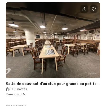
ambiance intérieure-extérieure, et de fenêtres du sol au
plafond donnant sur B.B. King Blvd. Les fenêtres bulles
permettent aux invités de voir notre brasserie en activité
derrière la vitre. Prolongeant le taproom se trouve notre jardin
à bière avec scène
Salle de sous-sol d'un club pour grands ou petits ra
60+
invités
Memphis, TN