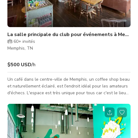
La salle principale du club pour événements à Memphi
60+
invités
Memphis, TN
$500 USD
/h
Un café dans le centre-ville de Memphis, un coffee shop beau
et naturellement éclairé, est l'endroit idéal pour les amateurs
d'échecs. L'espace est très unique pour tous car c'est le lieu
parfait pour les rassemblements d'organisations, fêtes
d'anniversaire, réceptions, et plus encore ! Ce café sert le
petit-déjeuner, le déjeuner et le dîner. Le café est torréfié sur
place.