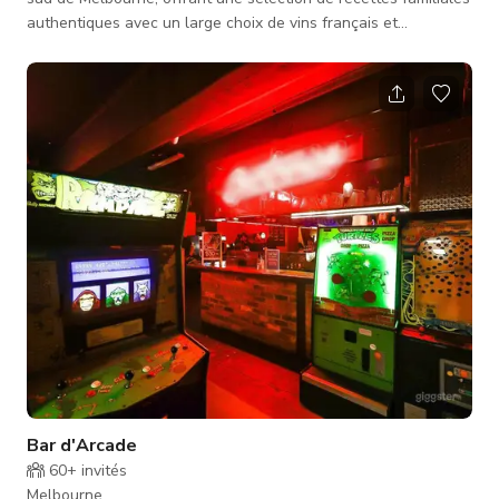
authentiques avec un large choix de vins français et
australiens, cocktails et bières pression. Nous disposons à la
fois d'un espace de restauration intérieur et extérieur. Des
couleurs monotones qui donnent une ambiance cool et propre
- murs blancs, plafonds peints en vert, avec des accents de
couleur provenant des œuvres d'art et des plantes. De
grandes fen�
Bar d'Arcade
60+
invités
Melbourne