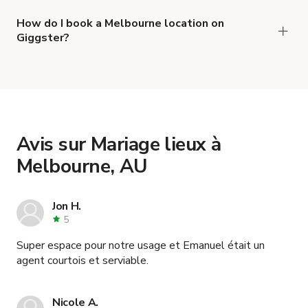
now are
,
CENTRE DE JEUX INTÉRIEUR & CAFÉ
and
Restaurant français chic à Melbourne
How do I book a Melbourne location on
Giggster?
.
Bar d'Arcade
When you find the right venue, you can connect
with the host to get additional info and work out
the details. Once everything is all set, you can
book and pay for the location in a couple of clicks.
Learn more about booking locations
.
Avis sur Mariage lieux à
Melbourne, AU
Jon H.
5
Super espace pour notre usage et Emanuel était un
agent courtois et serviable.
Nicole A.