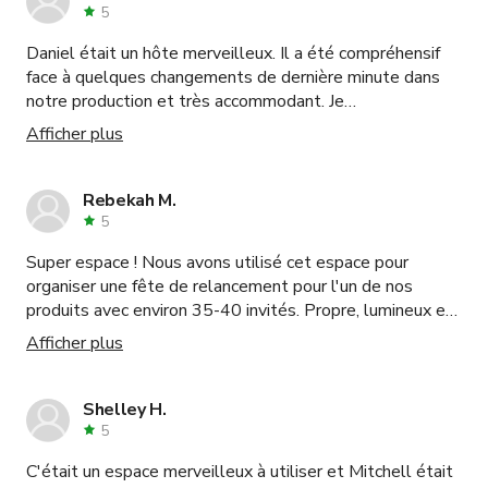
5
Daniel était un hôte merveilleux. Il a été compréhensif
face à quelques changements de dernière minute dans
notre production et très accommodant. Je
recommanderais vivement cet espace pour un studio
Afficher plus
abordable et de qualité.
Rebekah M.
5
Super espace ! Nous avons utilisé cet espace pour
organiser une fête de relancement pour l'un de nos
produits avec environ 35-40 invités. Propre, lumineux et
nous avons particulièrement aimé la grande cuisine et le
Afficher plus
patio. Très facile de se garer, d'installer et de déplacer
tout notre matériel. Mitchell a également été très
serviable.
Shelley H.
5
C'était un espace merveilleux à utiliser et Mitchell était