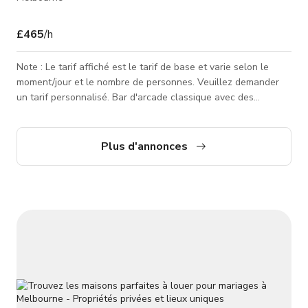
£465
/h
Note : Le tarif affiché est le tarif de base et varie selon le
moment/jour et le nombre de personnes. Veuillez demander
un tarif personnalisé. Bar d'arcade classique avec des
machines d'arcade vintage et une ambiance rétro. A été utilisé
comme lieu pour des films, télévision, clips musicaux et plus à
de nombreuses reprises. Nous accueillons votre demande de
Plus d'annonces
lieu. Vous planifiez un événement d'entreprise ou privé et
souhaitez profiter de jeux d'arcade classiques et de flippers ?
Nou