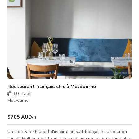
de jeu avec un toboggan à 3 pistes, un parc de trampolines de
14 m et des paniers de baske
Restaurant français chic à Melbourne
60
invités
Melbourne
$705 AUD
/h
Un café & restaurant d'inspiration sud-française au cœur du
sud de Melbourne, offrant une sélection de recettes familiales