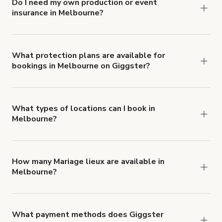
Do I need my own production or event
insurance in Melbourne?
Yes. All renters are required to carry
Comprehensive Liability and Property Damage
insurance with liability coverage of no less than
What protection plans are available for
bookings in Melbourne on Giggster?
$1,000,000.
Giggster offers Damage Protection coverage that
you can add to a booking at checkout.
Learn more
about Giggster's Damage Protection coverage.
What types of locations can I book in
Melbourne?
You can choose from 42 types! Just search for
locations in Melbourne at
giggster.com
, then click
'Filters' to look for something specific.
How many Mariage lieux are available in
Melbourne?
Right now, there are 215 Mariage lieux available
in Melbourne.
What payment methods does Giggster