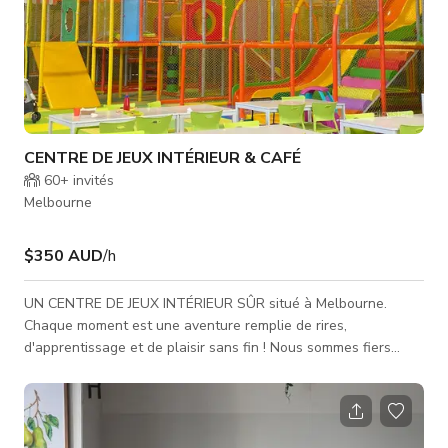
CENTRE DE JEUX INTÉRIEUR & CAFÉ
60+
invités
Melbourne
$350 AUD
/h
UN CENTRE DE JEUX INTÉRIEUR SÛR situé à Melbourne.
Chaque moment est une aventure remplie de rires,
d'apprentissage et de plaisir sans fin ! Nous sommes fiers
d'exploiter un lieu unique où les parents peuvent venir profiter
d'une atmosphère confortable pendant que leurs enfants
jouent librement dans une aire de jeux propre et sécurisée.
L'espace ouvert de 1 400 m² comprend une énorme structure