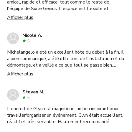
amical, rapide et efficace, tout comme le reste de
l'équipe de Suite Genius. L'espace est flexible et
moderne et dispose de tout ce dont vous pourriez avoir
Afficher plus
besoin. Je le réserverai certainement à nouveau et le
recommanderai à d'autres !
Nicole A.
5
Michelangelo a été un excellent hôte du début à la fin. Il
a bien communiqué, a été utile lors de l'installation et du
démontage, et a veillé à ce que tout se passe bien.
L'espace intérieur/extérieur était parfait pour notre
Afficher plus
événement.
Steven M.
5
L'endroit de Glyn est magnifique, un lieu inspirant pour
travailler/organiser un événement. Glyn était accueillant,
réactif et très serviable. Hautement recommandé.