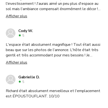
l'investissement ! J'aurais aimé un peu plus d'espace au
sol mais l'ambiance compensait énormément le décor !
Un incontournable pour les projets futurs. 🤎💯👊🏾
Afficher plus
Cody W.
5
L'espace était absolument magnifique ! Tout était aussi
beau que sur les photos de l'annonce. L'hôte était très
gentil et très accommodant pour mes besoins ! Je
recommande vivement cet espace !
Afficher plus
Gabrielle D.
5
Richard était absolument merveilleux et l'emplacement
est ÉPOUSTOUFLANT. 10/10