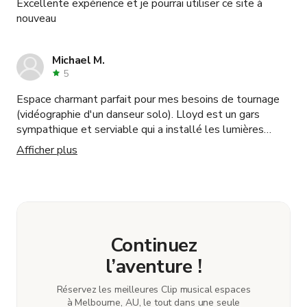
Excellente expérience et je pourrai utiliser ce site à
nouveau
Michael M.
5
Espace charmant parfait pour mes besoins de tournage
(vidéographie d'un danseur solo). Lloyd est un gars
sympathique et serviable qui a installé les lumières
supplémentaires pour nous et m'a proposé un tarif très
Afficher plus
raisonnable pour un emplacement dans le nord de
Londres. Ses réponses rapides m'ont donné confiance
dans la réservation, ce qui s'est avéré exact. Hautement
recommandé - j'utiliserai à nouveau si le besoin se
présente !
Continuez
l’aventure !
Réservez les meilleures Clip musical espaces
à Melbourne, AU, le tout dans une seule