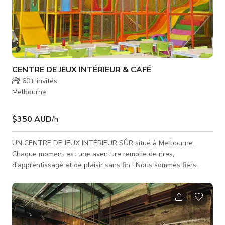
CENTRE DE JEUX INTÉRIEUR & CAFÉ
60+
invités
Melbourne
$350 AUD
/h
UN CENTRE DE JEUX INTÉRIEUR SÛR situé à Melbourne.
Chaque moment est une aventure remplie de rires,
d'apprentissage et de plaisir sans fin ! Nous sommes fiers
d'exploiter un lieu unique où les parents peuvent venir profiter
d'une atmosphère confortable pendant que leurs enfants
jouent librement dans une aire de jeux propre et sécurisée.
L'espace ouvert de 1 400 m² comprend une énorme structure
de jeu avec un toboggan à 3 pistes, un parc de trampolines de