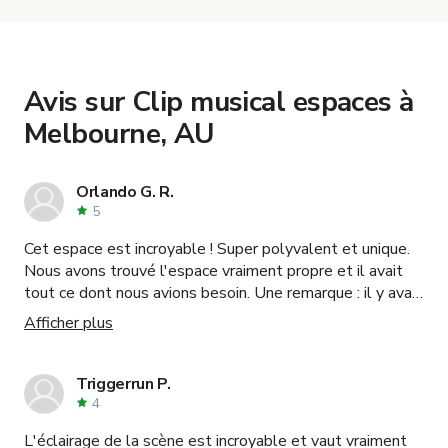
with the host to get additional info and work out
the details. Once everything is all set, you can
book and pay for the location in a couple of clicks.
Learn more about booking locations
.
Avis sur Clip musical espaces à
Melbourne, AU
Orlando G. R.
5
Cet espace est incroyable ! Super polyvalent et unique.
Nous avons trouvé l'espace vraiment propre et il avait
tout ce dont nous avions besoin. Une remarque : il y avait
beaucoup de moustiques dans la zone du patio, donc
Afficher plus
gardez cela à l'esprit lorsque vous utilisez cette partie
de l'espace. Sinon, tout était parfait. L'hôte était super
réactif et a très bien répondu à mes besoins. 5/5 Je
Triggerrun P.
réserverais à nouveau.
4
L'éclairage de la scène est incroyable et vaut vraiment