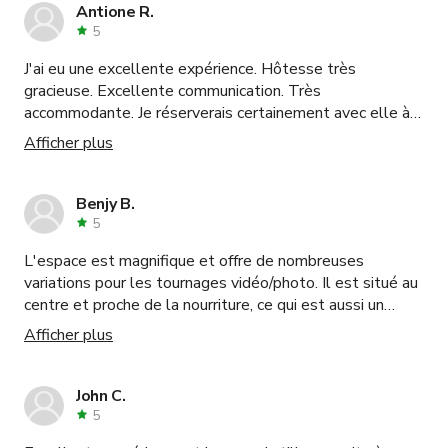
Antione R.
5
J'ai eu une excellente expérience. Hôtesse très
gracieuse. Excellente communication. Très
accommodante. Je réserverais certainement avec elle à
nouveau.
Afficher plus
Benjy B.
5
L'espace est magnifique et offre de nombreuses
variations pour les tournages vidéo/photo. Il est situé au
centre et proche de la nourriture, ce qui est aussi un
avantage. L'équipe (Burke, Ellis et Emmy) était
Afficher plus
absolument incroyable. Leurs compétences en
communication sont excellentes et ils ont répondu à
toutes mes questions très rapidement. Je les
John C.
recommanderais sans réserve.
5