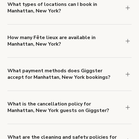
about Giggster's Damage Protection coverage.
What types of locations can I book in
Manhattan, New York?
You can choose from 42 types! Just search for
locations in Manhattan, New York at
giggster.com
,
then click 'Filters' to look for something specific.
How many Fête lieux are available in
Manhattan, New York?
Right now, there are 1139 Fête lieux available in
Manhattan, New York.
What payment methods does Giggster
accept for Manhattan, New York bookings?
You can pay for your booking with a credit card, or
with ACH or wire transfer for bookings over $4k.
What is the cancellation policy for
Manhattan, New York guests on Giggster?
Refund options vary, based on when the booking
is canceled.
Learn more about Giggster's
cancellation and refund policy
.
What are the cleaning and safety policies for