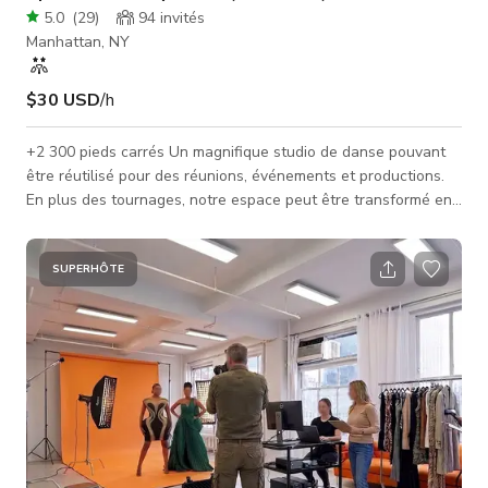
5.0
(
29
)
94
invités
Manhattan, NY
$30 USD
/h
+2 300 pieds carrés Un magnifique studio de danse pouvant
être réutilisé pour des réunions, événements et productions.
En plus des tournages, notre espace peut être transformé en
salle de réunion avec projecteur et écran ou en salle de fête
avec notre système audiovisuel. Nous autorisons également
les cours et les rassemblements privés. Nous proposons le
SUPERHÔTE
lieu non seulement pour les fêtes et événements mais aussi
pour des cours de toute nature et des petits rassemblements.