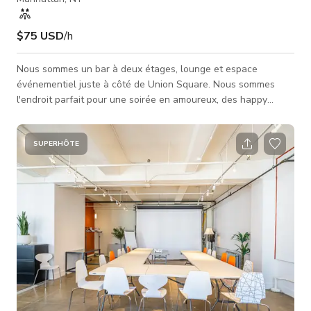
$75 USD
/h
Nous sommes un bar à deux étages, lounge et espace
événementiel juste à côté de Union Square. Nous sommes
l'endroit parfait pour une soirée en amoureux, des happy
hours, des fêtes d'anniversaire et des soirées en club. Nous
ouvrons tous les jours à 3 ou 4 heures et fermons tard. La
nourriture et les boissons extérieures ne sont pas autorisées.
SUPERHÔTE
Le tarif n'est pas fixe, veuillez nous envoyer un message pour
obtenir le tarif exact.