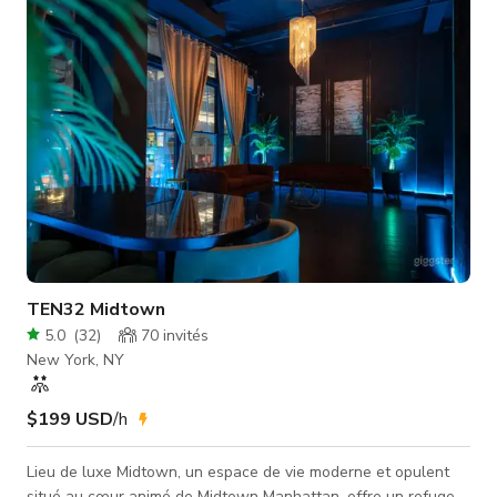
proposons. Les tarifs des événements varient de 3 000 $ à 7
000 $ pour un minimum d
TEN32 Midtown
5.0
(
32
)
70
invités
New York, NY
$199 USD
/h
Lieu de luxe Midtown, un espace de vie moderne et opulent
situé au cœur animé de Midtown Manhattan, offre un refuge