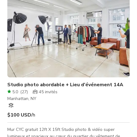
un mobilier confortable, offrant une ambiance invitante
parfaitement adaptée à une grande va
Studio photo abordable + Lieu d'événement 14A
5.0
(
27
)
45
invités
Manhattan, NY
$100 USD
/h
Mur CYC gratuit 12ft X 15ft Studio photo & vidéo super
lumineux et spacieux au cœur du quartier du vêtement de