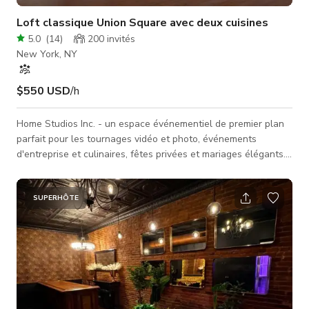
Loft classique Union Square avec deux cuisines
5.0
(
14
)
200
invités
New York, NY
$550 USD
/h
Home Studios Inc. - un espace événementiel de premier plan
parfait pour les tournages vidéo et photo, événements
d'entreprise et culinaires, fêtes privées et mariages élégants.
Avec plus de 15 ans d'expérience, nous pouvons fournir un
lieu parfait pour tout événement que vous pouvez imaginer, y
compris des défilés de mode, des lancements de produits et
SUPERHÔTE
des démonstrations de chefs célèbres. Notre studio est
équipé de plafonds de 14 pieds, d'un mur en briques
apparentes, de col