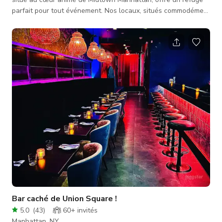
parfait pour tout événement. Nos locaux, situés commodément
sur l'Avenue of Americas, à deux pas de Bryant Park, et à
quelques pâtés de maisons des stations Port Authority, Penn
et Path, sont un emplacement idéal pour ceux qui recherchent
un cadre luxueux au cœur de la ville. Notre espace
sophistiqué dispose de plafonds de 14 pieds, de planchers en
bois poli, de fen�
Bar caché de Union Square !
5.0
(
43
)
60+
invités
Manhattan, NY