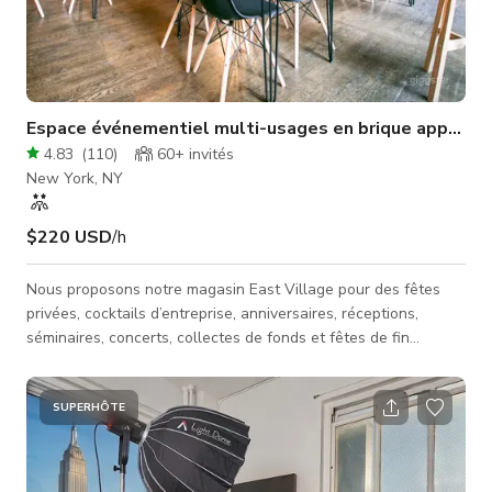
Espace événementiel multi-usages en brique apparen
4.83
(
110
)
60+
invités
New York, NY
$220 USD
/h
Nous proposons notre magasin East Village pour des fêtes
privées, cocktails d’entreprise, anniversaires, réceptions,
séminaires, concerts, collectes de fonds et fêtes de fin
d’année d’entreprise. Situé dans l’East Village, il est
également disponible à la location pour vos propres cours
hebdomadaires et/ou ateliers. L’espace se trouve au premier
SUPERHÔTE
étage de la 3ème rue (entre 1ère avenue et 2ème avenue)
avec de grandes fenêtres. La superficie est d’environ 1 200
sqft avec