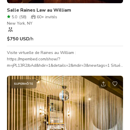
Salle Raines Law au William
5.0
(
58
)
60+
invités
New York, NY
$750 USD
/h
Visite virtuelle de Raines au William :
https://mpembed.com/show/?
m=jPL13R2JbAd&hdir=1&details=2&mdir=3&newtags=1 Situé
dans un élégant townhouse. Nous disposons de 4 salons
magnifiquement conçus. Les tarifs peuvent varier selon le
tournage. +300$ de frais d'assistance pour un tournage de 4
SUPERHÔTE
heures +600$ de frais d'assistance pour un tournage d'une
journée complète **Les événements privés en soirée
nécessitent un bar ouvert et un forfait repas fournis par le
lieu. L