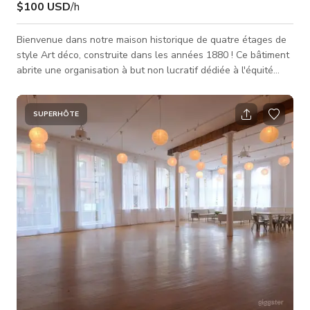
$100 USD
/h
Bienvenue dans notre maison historique de quatre étages de
style Art déco, construite dans les années 1880 ! Ce bâtiment
abrite une organisation à but non lucratif dédiée à l'équité
entre les sexes et à l'autonomisation des femmes. En louant
cet espace, vous contribuerez à soutenir notre mission et
notre travail. La maison présente de magnifiques détails Art
SUPERHÔTE
déco ainsi que des planchers en bois dur et beaucoup de
lumière, surtout au dernier étage (4e). Le wifi haut débit gratu