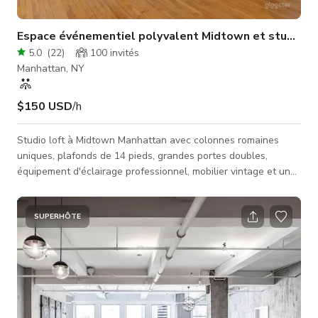
Espace événementiel polyvalent Midtown et studio d
5.0
(
22
)
100
invités
Manhattan, NY
$150 USD
/h
Studio loft à Midtown Manhattan avec colonnes romaines
uniques, plafonds de 14 pieds, grandes portes doubles,
équipement d'éclairage professionnel, mobilier vintage et une
mezzanine en loft pouvant être utilisée pour une installation
DJ, une zone coulisses ou un salon privé. L'espace comprend
également deux murs modulaires peints à la main pouvant
SUPERHÔTE
servir de fonds pour photos, de séparateurs d'espace, de murs
d'exposition ou de fonds pour défilés de mode. Pour les
séances photo, tour