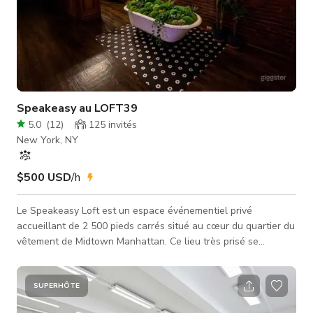
Speakeasy au LOFT39
5.0
(
12
)
125
invités
New York, NY
$500 USD
/h
Le Speakeasy Loft est un espace événementiel privé
accueillant de 2 500 pieds carrés situé au cœur du quartier du
vêtement de Midtown Manhattan. Ce lieu très prisé se
caractérise par son ambiance chaleureuse et intime de
speakeasy avec des touches élégantes d'influences
européennes et industrielles. L'espace présente des murs en
SUPERHÔTE
briques apparentes classiques, des planchers en bois poli et