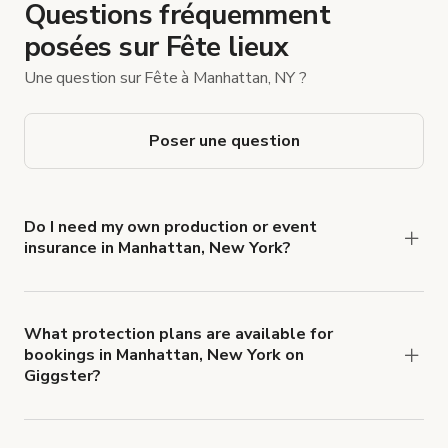
Questions fréquemment
posées sur Fête lieux
Une question sur Fête à Manhattan, NY ?
Poser une question
Do I need my own production or event
insurance in Manhattan, New York?
Yes. All renters are required to carry
Comprehensive Liability and Property Damage
insurance with liability coverage of no less than
What protection plans are available for
bookings in Manhattan, New York on
$1,000,000.
Giggster?
Giggster offers Damage Protection coverage that
you can add to a booking at checkout.
Learn more