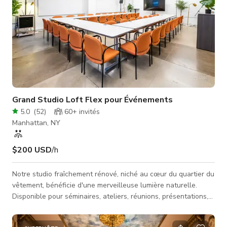
Grand Studio Loft Flex pour Événements
5.0
(
52
)
60+
invités
Manhattan, NY
$200 USD
/h
Notre studio fraîchement rénové, niché au cœur du quartier du
vêtement, bénéficie d'une merveilleuse lumière naturelle.
Disponible pour séminaires, ateliers, réunions, présentations,
événements de réseautage, productions photo et vidéo, il est
également idéal pour les showrooms.