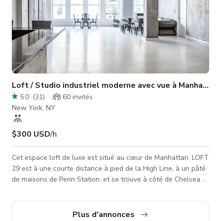
Loft / Studio industriel moderne avec vue à Manhattan
5.0
(
21
)
60
invités
New York, NY
$300 USD
/h
Cet espace loft de luxe est situé au cœur de Manhattan. LOFT
29 est à une courte distance à pied de la High Line, à un pâté
de maisons de Penn Station, et se trouve à côté de Chelsea et
Hudson Yards. Les murs / surfaces ont diverses textures telles
que le béton industriel, un mur brossé bronze et or, et des
portes vintage restaurées à la main datant de plus de 100
Plus d'annonces