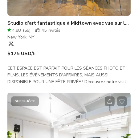
Studio d'art fantastique à Midtown avec vue sur la skyl
4.88
(
59
)
45
invités
New York, NY
$175 USD
/h
CET ESPACE EST PARFAIT POUR LES SÉANCES PHOTO ET
FILMS, LES ÉVÉNEMENTS D'AFFAIRES, MAIS AUSSI
DISPONIBLE POUR UNE FÊTE PRIVÉE ! Découvrez notre visite
virtuelle : https://my.matterport.com/show/?m=t97rJ3ZQxi8
Notre studio fraîchement rénové, situé au cœur du quartier du
Garment District à l'angle de la 38e rue et de la 8e avenue,
SUPERHÔTE
bénéficie d'une magnifique lumière naturelle et de vues
imprenables sur NYC. Disponible à la semaine, à la journée ou
à la demi-journée pour produc