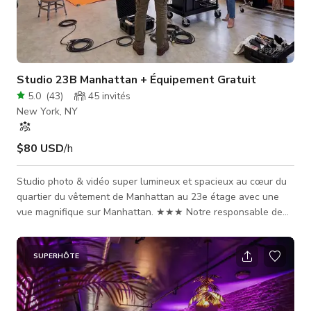
Studio 23B Manhattan + Équipement Gratuit
5.0
(
43
)
45
invités
New York, NY
$80 USD
/h
Studio photo & vidéo super lumineux et spacieux au cœur du
quartier du vêtement de Manhattan au 23e étage avec une
vue magnifique sur Manhattan. ★★★ Notre responsable de
studio est sur place pour s'assurer que vous avez tout ce dont
vous avez besoin pour une excellente séance.★★★ - Tout
l'équipement que nous avons est à votre disposition
SUPERHÔTE
GRATUITEMENT. - Plafond = 12ft - Papier sans couture = 15
couleurs différentes. - Si vous souhaitez utiliser un fond en
papier, c'est 30$