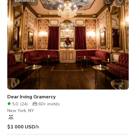
SUPERHÔTE
Dear Irving Gramercy
5.0
(
24
)
60+
invités
New York, NY
$1 000 USD
/h