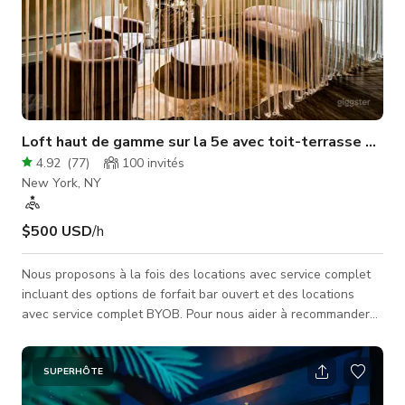
Loft haut de gamme sur la 5e avec toit-terrasse privé
4.92
(
77
)
100
invités
New York, NY
$500 USD
/h
Nous proposons à la fois des locations avec service complet
incluant des options de forfait bar ouvert et des locations
avec service complet BYOB. Pour nous aider à recommander
la meilleure option de location pour votre événement, veuillez
nous indiquer votre budget pour la location du lieu avec
service de bar. Nous vous fournirons des options tarifaires
SUPERHÔTE
avec une liste complète des équipements que nous