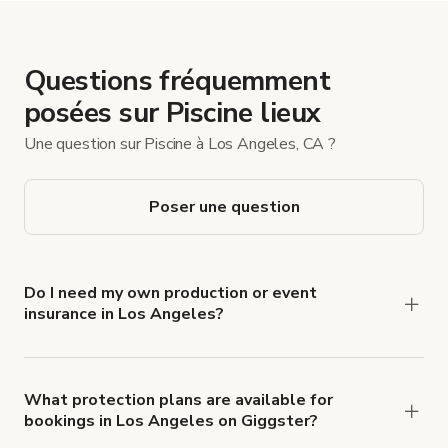
Questions fréquemment
posées sur Piscine lieux
Une question sur Piscine à Los Angeles, CA ?
Poser une question
Do I need my own production or event
insurance in Los Angeles?
Yes. All renters are required to carry
Comprehensive Liability and Property Damage
insurance with liability coverage of no less than
What protection plans are available for
bookings in Los Angeles on Giggster?
$1,000,000.