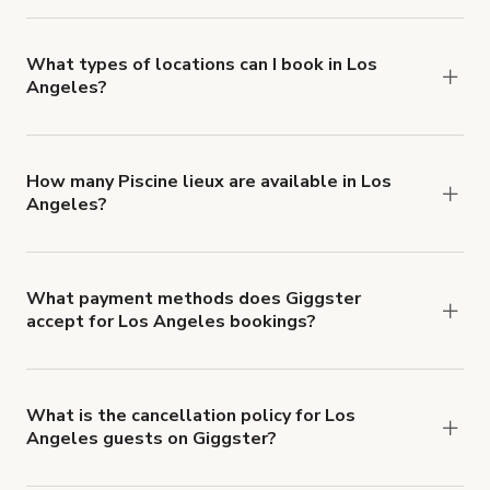
Giggster offers Damage Protection coverage that
you can add to a booking at checkout.
Learn more
about Giggster's Damage Protection coverage.
What types of locations can I book in Los
Angeles?
You can choose from 42 types! Just search for
locations in Los Angeles at
giggster.com
, then
click 'Filters' to look for something specific.
How many Piscine lieux are available in Los
Angeles?
Right now, there are 2837 Piscine lieux available
in Los Angeles.
What payment methods does Giggster
accept for Los Angeles bookings?
You can pay for your booking with a credit card, or
with ACH or wire transfer for bookings over $4k.
What is the cancellation policy for Los
Angeles guests on Giggster?
Refund options vary, based on when the booking