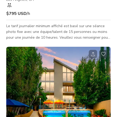
$795 USD
/h
Le tarif journalier minimum affiché est basé sur une séance
photo fixe avec une équipe/talent de 15 personnes ou moins
pour une journée de 10 heures. Veuillez vous renseigner pour
les tarifs des projets à plus grande envergure et inclure les
détails suivants concernant votre projet. Nom du projet : Dates
nécessaires : Objet du tournage : Taille de l'équipe/talent :
Heures nécessaires : Zones nécessaires : Informations
diverses pertinentes pour votre tournage :