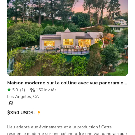
et les fenêtres françaises. Des jardins en terrasses luxurian
Maison moderne sur la colline avec vue panoramique su
5.0
(
1
)
150
invités
Los Angeles, CA
$350 USD
/h
Lieu adapté aux événements et à la production ! Cette
résidence moderne sur une colline offre une vue panoramique