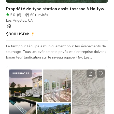
Propriété de type station oasis toscane à Hollywood
5.0
(
6
)
60+
invités
Los Angeles, CA
$300 USD
/h
Le tarif pour l'équipe est uniquement pour les événements de
tournage. Tous les événements privés et d'entreprise doivent
baser leur tarification sur le niveau équipe 45+. Les
événements privés et d'entreprise sont limités aux espaces
événementiels uniquement. Veuillez demander un devis pour
l'événement. Cette propriété paradisiaque est clôturée et
SUPERHÔTE
isolée derrière des murs en pierre de 8 pieds. L'entrée
principale de cette villa d'inspiration toscane s'ouvre sur des
terrai