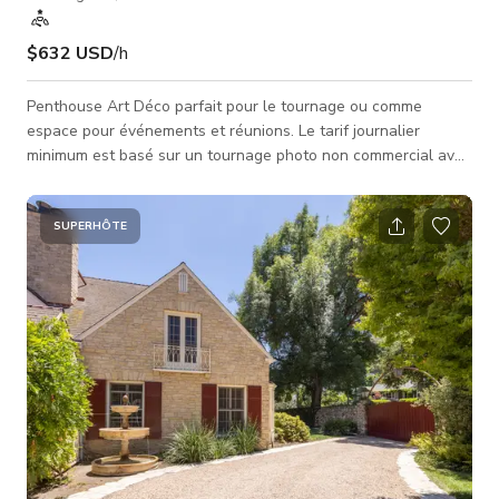
$632 USD
/h
Penthouse Art Déco parfait pour le tournage ou comme
espace pour événements et réunions. Le tarif journalier
minimum est basé sur un tournage photo non commercial avec
une équipe/talent de 15 personnes ou moins pour une journée
de 10 heures. Veuillez vous renseigner pour les tarifs des
projets à plus grande envergure et inclure les détails suivants
SUPERHÔTE
concernant votre projet. Nom du projet : Dates nécessaires :
Objet du tournage : Taille de l'équipe/talent : Heures
nécessaires : Zone