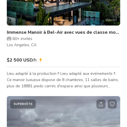
Immense Manoir à Bel-Air avec vues de classe mondial
60+
invités
Los Angeles, CA
$2 500 USD
/h
Lieu adapté à la production !! Lieu adapté aux événements !!
Ce manoir luxueux dispose de 8 chambres, 11 salles de bains,
plus de 18881 pieds carrés d'espace ainsi que plusieurs
équipements de luxe qui en font l'endroit parfait pour votre
prochain événement, production, séance photo ou
rassemblement intime ! Assurez-vous de réserver dès
SUPERHÔTE
aujourd'hui tant que ce TARIF PROMOTIONNEL est en vigueur
! Cet espace est prêt pour les événements et les productions !
Des pièces supplément