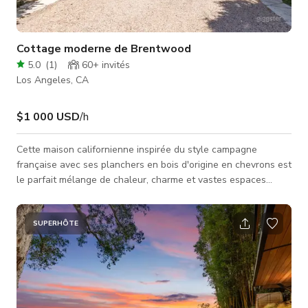
Cottage moderne de Brentwood
5.0
(
1
)
60+
invités
Los Angeles, CA
$1 000 USD
/h
Cette maison californienne inspirée du style campagne
française avec ses planchers en bois d'origine en chevrons est
le parfait mélange de chaleur, charme et vastes espaces
extérieurs. Cette propriété offre des intérieurs stylisés à la
fois confortables et élégants, allant d'une bibliothèque avec
cheminée à bois, à une salle à manger dont les murs sont
SUPERHÔTE
recouverts de plus de 1 000 carrés de feuilles d'or 24 carats,
et bien sûr, la cuisine familiale à plan ouvert avec différent