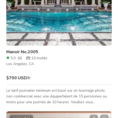
Manoir No.2005
5.0
(
6
)
15
invités
Los Angeles, CA
$700 USD
/h
Le tarif journalier minimum est basé sur un tournage photo
non commercial avec une équipe/talent de 15 personnes ou
moins pour une journée de 10 heures. Veuillez vous
renseigner pour les tarifs des projets à plus fort impact et
inclure les détails suivants concernant votre projet. Nom du