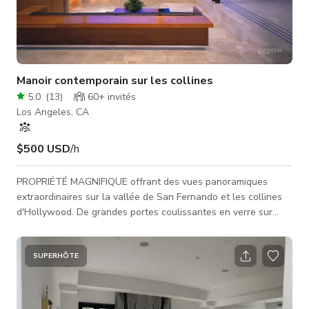
Manoir contemporain sur les collines
5.0
(
13
)
60+
invités
Los Angeles, CA
$500 USD
/h
PROPRIÉTÉ MAGNIFIQUE offrant des vues panoramiques
extraordinaires sur la vallée de San Fernando et les collines
d'Hollywood. De grandes portes coulissantes en verre sur
mesure de 22 pieds de hauteur permettent à l'intérieur et à
l'extérieur de ne faire qu'un. Même le studio est séparé de la
maison et relié uniquement par un pont extérieur. Les espaces
SUPERHÔTE
privés sont traités comme des lofts capturant volume et vues
tout en maintenant l'intimité. D'autres matériaux naturels tels
que