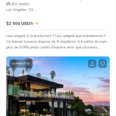
60+
invités
Los Angeles, CA
$2 500 USD
/h
Lieu adapté à la production !! Lieu adapté aux événements !!
Ce manoir luxueux dispose de 8 chambres, 6,5 salles de bain,
plus de 6 000 pieds carrés d'espace ainsi que plusieurs
équipements de luxe qui en font l'endroit parfait pour votre
prochain événement, production, séance photo ou
rassemblement intime ! Assurez-vous de réserver dès
SUPERHÔTE
aujourd'hui pendant que ce TARIF PROMOTIONNEL est en
vigueur ! Cet espace est prêt pour les événements et la
production ! Des pièces supplémen