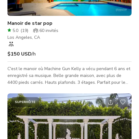
Manoir de star pop
5.0
(
19
)
60
invités
Los Angeles, CA
$150 USD
/h
C'est le manoir où Machine Gun Kelly a vécu pendant 6 ans et
enregistré sa musique. Belle grande maison, avec plus de
4400 pieds carrés. Hauts plafonds. 3 étages. Parfait pour le
tournage de films et de publicités. Grandes fenêtres. Piano à
queue. Studio de musique équipé. Minimum 5 heures requises
et il faut savoir exactement combien de personnes viennent et
SUPERHÔTE
quel équipement sera apporté dans la maison.