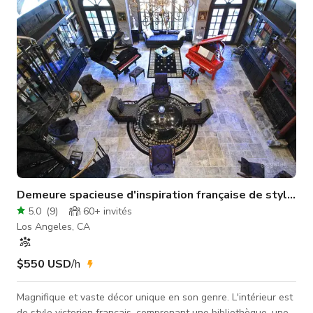
possible ! Niché dans les contreforts des collines d'Hollywood,
ce chef-d'œuvr
Demeure spacieuse d'inspiration française de style Tu
5.0
(
9
)
60+
invités
Los Angeles, CA
$550 USD
/h
Magnifique et vaste décor unique en son genre. L'intérieur est
de style victorien français, comprenant une bibliothèque, une