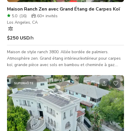
Maison Ranch Zen avec Grand Étang de Carpes Koï
5.0
(
16
)
60+
invités
Los Angeles, CA
$250 USD
/h
Maison de style ranch 3800. Allée bordée de palmiers.
Atmosphère zen. Grand étang intérieur/extérieur pour carpes
koï, grande pièce avec sols en bambou et cheminée à gaz.
Zone d'observation enterrée pour les carpes koï à l'intérieur.
Cuisine gastronomique. Bureau avec cheminée. Grand espace
avant/arrière pour recevoir. Parking pour jusqu'à 15 voitures
SUPERHÔTE
sur la propriété. Zone favorable au tournage.