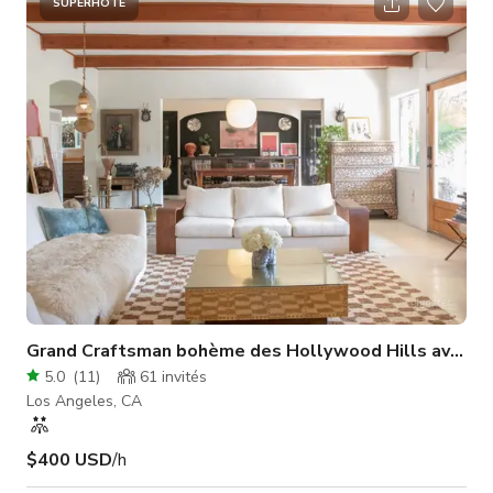
projet : Dates nécessaires : Objet du projet : Taille de
SUPERHÔTE
l'équipe/talent : Heures nécessaires : Zones nécessaires :
Informations diverses pertinentes à votre projet :
Grand Craftsman bohème des Hollywood Hills avec pi
5.0
(
11
)
61
invités
Los Angeles, CA
$400 USD
/h