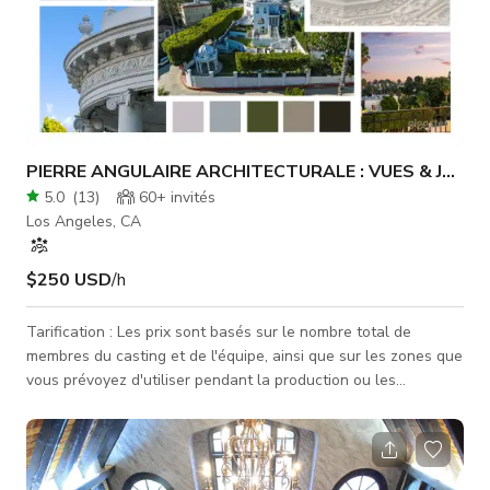
PIERRE ANGULAIRE ARCHITECTURALE : VUES & JARDI
5.0
(
13
)
60+
invités
Los Angeles, CA
$250 USD
/h
Tarification : Les prix sont basés sur le nombre total de
membres du casting et de l'équipe, ainsi que sur les zones que
vous prévoyez d'utiliser pendant la production ou les
événements. Les tarifs indiqués concernent une seule zone, et
les zones supplémentaires devront être discutées et
convenues. Contactons-nous rapidement pour discuter de vos
besoins—nous nous efforçons d'être aussi économiques que