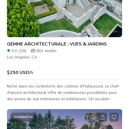
GEMME ARCHITECTURALE : VUES & JARDINS
5.0
(
20
)
60+
invités
Los Angeles, CA
$250 USD
/h
Niché dans les contreforts des collines d'Hollywood, ce chef-
d'œuvre architectural offre de nombreuses possibilités pour
des prises de vue intérieures et extérieures. Un escalier
double courbé élaboré à l'extérieur mène à une entrée
spectaculaire. À l'intérieur, les détails originaux - la maison a
été construite en 1923 - restent intacts, y compris les
SUPERHÔTE
plafonds en plâtre estampé à la main dans la salle à manger