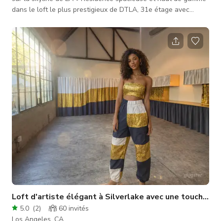
dans le loft le plus prestigieux de DTLA, 31e étage avec
toutes fenêtres. • Cette grande unité d'angle de 1900 sq offre
une vue panoramique à 270 degrés sur la skyline du centre-
ville jusqu'au panneau Hollywood et aux montagnes de Santa
Monica. (Meilleure vue de Los Angeles). Si vous cherchez une
ambiance plus nocturne, l'espace offre également l'une des
vues les p
Loft d'artiste élégant à Silverlake avec une touche fu
5.0
(
2
)
60
invités
Los Angeles, CA