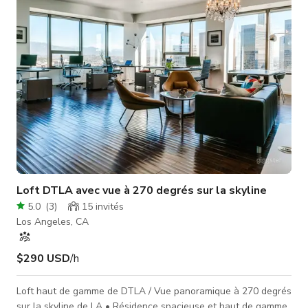
plus élevés. Des tarifs réduits sont disponibles pour les
Loft DTLA avec vue à 270 degrés sur la skyline
5.0
(
3
)
15
invités
Los Angeles, CA
$290 USD
/h
Loft haut de gamme de DTLA / Vue panoramique à 270 degrés
sur la skyline de LA • Résidence spacieuse et haut de gamme