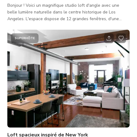
Bonjour ! Voici un magnifique studio loft d'angle avec une
belle lumière naturelle dans le centre historique de Los
Angeles. L'espace dispose de 12 grandes fenêtres, d'une
belle vue, et fait environ 900 pieds carrés. Il est parfait pour
des séances photo, tournages vidéo, soirées jeux de société,
ou une pause de la ville. Proche de Little Tokyo et du quartier
SUPERHÔTE
des Arts à DTLA ! Il est entièrement meublé, avec une salle de
bain privée et une cuisine complète. Je dispose d'un fond bl
Loft spacieux inspiré de New York