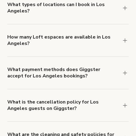
about Giggster's Damage Protection coverage.
What types of locations can I book in Los
Angeles?
You can choose from 42 types! Just search for
locations in Los Angeles at
giggster.com
, then
click 'Filters' to look for something specific.
How many Loft espaces are available in Los
Angeles?
Right now, there are 364 Loft espaces available
in Los Angeles.
What payment methods does Giggster
accept for Los Angeles bookings?
You can pay for your booking with a credit card, or
with ACH or wire transfer for bookings over $4k.
What is the cancellation policy for Los
Angeles guests on Giggster?
Refund options vary, based on when the booking
is canceled.
Learn more about Giggster's
cancellation and refund policy
.
What are the cleaning and safety policies for