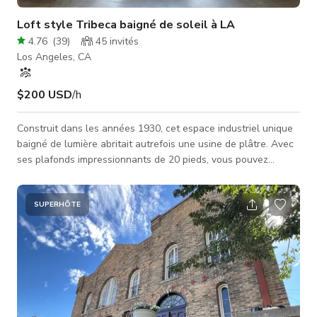
Loft style Tribeca baigné de soleil à LA
4.76
(
39
)
45
invités
Los Angeles, CA
$200 USD
/h
Construit dans les années 1930, cet espace industriel unique
baigné de lumière abritait autrefois une usine de plâtre. Avec
ses plafonds impressionnants de 20 pieds, vous pouvez
obtenir le look loft Tribeca de New York, en plein cœur du
quartier Frogtown / Elysian Park de Los Angeles.
SUPERHÔTE