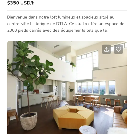
$350 USD
/h
Bienvenue dans notre loft lumineux et spacieux situé au
centre-ville historique de DTLA. Ce studio offre un espace de
2300 pieds carrés avec des équipements tels que la
climatisation, le wifi, 8 grandes fenêtres, un studio de
musique, une scène, des projecteurs et 2 salles de bains. Il est
idéal pour les séances photo, le tournage, l'espace showroom
et production, les expositions d'art, les clips musicaux et les
publicités. Le loft donne également directement sur la ruelle
historique de