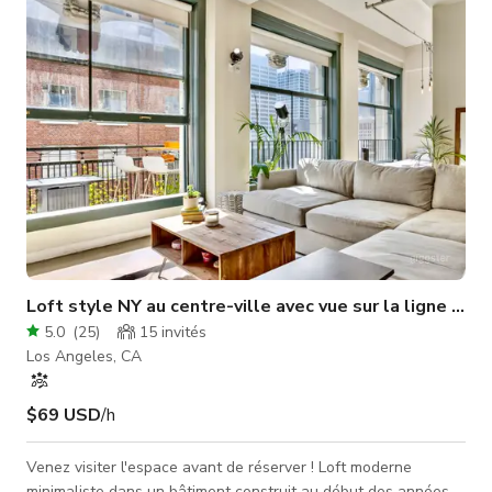
Loft style NY au centre-ville avec vue sur la ligne d'ho
5.0
(
25
)
15
invités
Los Angeles, CA
$69 USD
/h
Venez visiter l'espace avant de réserver ! Loft moderne
minimaliste dans un bâtiment construit au début des années