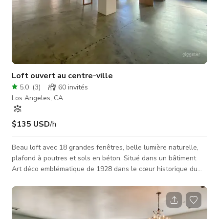
Loft ouvert au centre-ville
5.0
(
3
)
60
invités
Los Angeles, CA
$135 USD
/h
Beau loft avec 18 grandes fenêtres, belle lumière naturelle,
plafond à poutres et sols en béton. Situé dans un bâtiment
Art déco emblématique de 1928 dans le cœur historique du
centre-ville de Los Angeles. Nous louons 2800 sf à l'heure ou
à la journée. Une location minimale de trois heures s'applique
généralement. Les journées durent 9 heures de 8h à 17h, du
lundi au vendredi. Les tarifs du week-end et en soirée sont