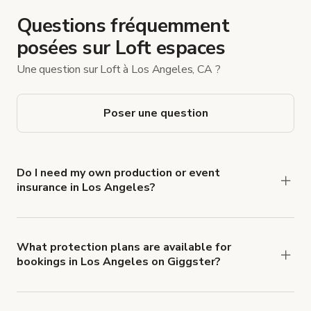
Questions fréquemment
posées sur Loft espaces
Une question sur Loft à Los Angeles, CA ?
Poser une question
Do I need my own production or event
insurance in Los Angeles?
Yes. All renters are required to carry
Comprehensive Liability and Property Damage
insurance with liability coverage of no less than
What protection plans are available for
bookings in Los Angeles on Giggster?
$1,000,000.
Giggster offers Damage Protection coverage that
you can add to a booking at checkout.
Learn more