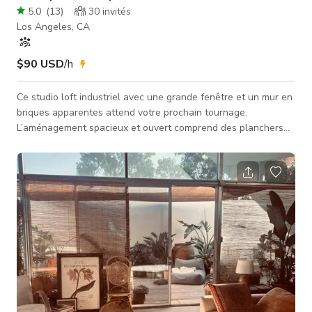
5.0
(
13
)
30
invités
Los Angeles, CA
$90 USD
/h
Ce studio loft industriel avec une grande fenêtre et un mur en
briques apparentes attend votre prochain tournage.
L’aménagement spacieux et ouvert comprend des planchers
en bois dur et des poutres en bois apparentes. Les chefs,
amateurs de gastronomie et blogueurs lifestyle adoreront
notre cuisine fonctionnelle équipée d’un grand îlot pour votre
prochaine vidéo de cuisine. Photographes et vidéastes
apprécieront également cet espace.