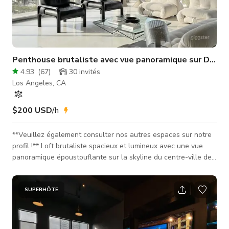
Penthouse brutaliste avec vue panoramique sur DTLA 
4.93
(
67
)
30
invités
Los Angeles, CA
$200 USD
/h
**Veuillez également consulter nos autres espaces sur notre
profil !** Loft brutaliste spacieux et lumineux avec une vue
panoramique époustouflante sur la skyline du centre-ville de
Los Angeles et le lac MacArthur Park. Plafonds hauts et
fenêtres du sol au plafond sur deux côtés du loft, avec des
arches architecturales en béton emblématiques d'un côté et
SUPERHÔTE
des vues dégagées de l'autre. Un havre pour les passionnés
de design d'intérieur et d'architecture. L'un des rares espaces
agré