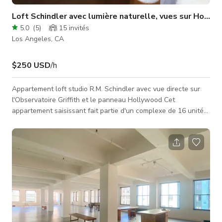
Loft Schindler avec lumière naturelle, vues sur Holly
5.0
(
5
)
15
invités
Los Angeles, CA
$250 USD
/h
Appartement loft studio R.M. Schindler avec vue directe sur
l'Observatoire Griffith et le panneau Hollywood Cet
appartement saisissant fait partie d'un complexe de 16 unités
conçu entre 1926 et 1939 par R.M. Schindler, l'un des
pionniers de l'architecture moderne, sur un terrain en pente
entre deux rues dans le quartier de Silver Lake à Los Angeles.
Le client de Schindler pour ce projet était son ami Herman
Sachs, un muraliste et décorateur d'origine roumaine connu
pour son travail sur le