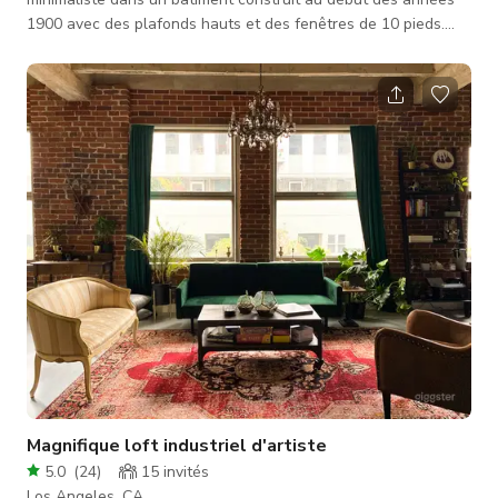
1900 avec des plafonds hauts et des fenêtres de 10 pieds.
Sols en béton et mobilier moderne haut de gamme partout, y
compris un magnifique foyer sur le balcon de style new-
yorkais, ce qui rend cet espace parfait pour tous types de
séances photo et vidéo. Les grandes fenêtres offrent une vue
dégagée sur la ligne d'horizon de Pershing Square et le
quartier financier de DT
Magnifique loft industriel d'artiste
5.0
(
24
)
15
invités
Los Angeles, CA