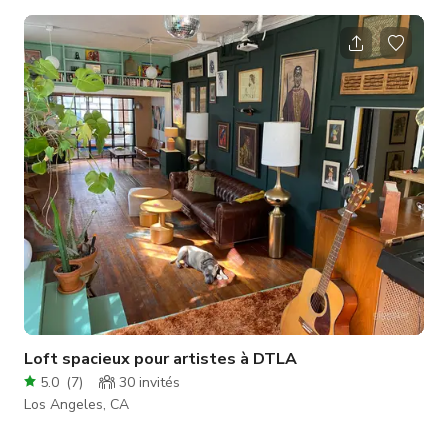
un supplément. Autres pièces/unités disponibles au même
étage pour des productions plus importantes.
Loft spacieux pour artistes à DTLA
5.0
(
7
)
30
invités
Los Angeles, CA