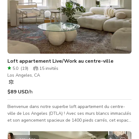
Loft appartement Live/Work au centre-ville
5.0
(
19
)
15
invités
Los Angeles, CA
$89 USD
/h
Bienvenue dans notre superbe loft appartement du centre-
ville de Los Angeles (DTLA) ! Avec ses murs blancs immaculés
et son agencement spacieux de 1400 pieds carrés, cet espace
dégage une véritable ambiance de loft new-yorkais. Les hauts
plafonds et la vue imprenable sur la ville créent un havre