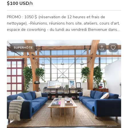
$100 USD
/h
PROMO : 1050 $ (réservation de 12 heures et frais de
nettoyage), -Réunions, réunions hors site, ateliers, cours d'art,
espace de coworking - du lundi au vendredi Bienvenue dans
ce loft artistique moderne et spacieux situé au cœur du centre
historique de DTLA. À l'intérieur, vous trouverez un loft ouvert
de 2000 pieds carrés offrant une esthétique métropolitaine
SUPERHÔTE
moderne. Avec sa dernière ambiance de Noël ! Profitez d'une
lumière naturelle immense grâce à des fenêtres de 10 pieds