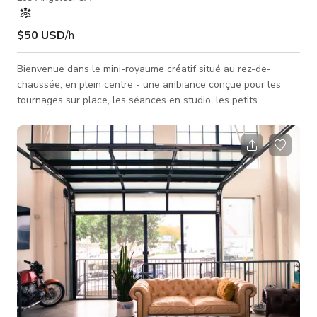
$50 USD
/h
Bienvenue dans le mini-royaume créatif situé au rez-de-
chaussée, en plein centre - une ambiance conçue pour les
tournages sur place, les séances en studio, les petits
événements, les dîners, les cours, la création de contenu et
les fêtes - avec une climatisation puissante et un PARKING
accessible au-dessus de la moyenne ! Ma section est l'une
des nombreuses converties en espaces créatifs dans un
entrepôt de style hangar avec des plafonds en bois brut
datant de 1925, à l'origine une