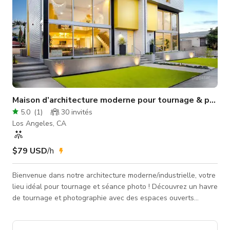
Maison d’architecture moderne pour tournage & photo
5.0
(
1
)
30
invités
Los Angeles, CA
$79 USD
/h
Bienvenue dans notre architecture moderne/industrielle, votre
lieu idéal pour tournage et séance photo ! Découvrez un havre
de tournage et photographie avec des espaces ouverts
dramatiques offrant un décor fantastique pour divers projets
créatifs. Situé à la frontière de Santa Monica, Mar Vista et Los