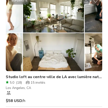
artistique, complété par un couloir privé qui ajoute une touche
SUPERHÔTE
supplémentaire d'exclusivité à votre expérience. Imprégnez-
vous du style de vie vibrant et créatif du loft dans cet espace
ex
Studio loft au centre-ville de LA avec lumière naturel
5.0
(
18
)
15
invités
Los Angeles, CA
$58 USD
/h