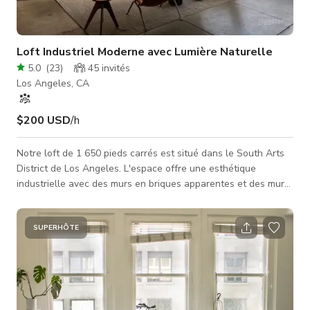
Loft Industriel Moderne avec Lumière Naturelle
5.0
(
23
)
45
invités
Los Angeles, CA
$200 USD
/h
Notre loft de 1 650 pieds carrés est situé dans le South Arts
District de Los Angeles. L'espace offre une esthétique
industrielle avec des murs en briques apparentes et des murs
crème. Situé au rez-de-chaussée, le loft est accessible avec
une entrée de garage à enroulement, a des plafonds de 14
pieds, une cuisine moderne complète et une salle de bain.
SUPERHÔTE
L'espace comprend également une salle de méditation, une
salle de sport, un bar entièrement personnalisé, plusieurs
espaces de siège