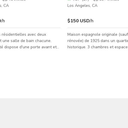
s, CA
Los Angeles, CA
D
/h
$150 USD
/h
 résidentielles avec deux
Maison espagnole originale (sauf
 une salle de bain chacune.
rénovée) de 1925 dans un quarti
é dispose d'une porte avant et
historique. 3 chambres et espace
fait pour les productions
à manger ouvert. Grandes cours 
aphiques, situé dans une zone
arrière avec un bel aménagemen
e, ce qui permet un stationnement
ne densité de construction
 à un pâté de maisons d'un
e d'apprentissage public et d'une
métro, à moins de 10 minutes du
 REMARQUE : Le tarif
est un tarif de BASE selo