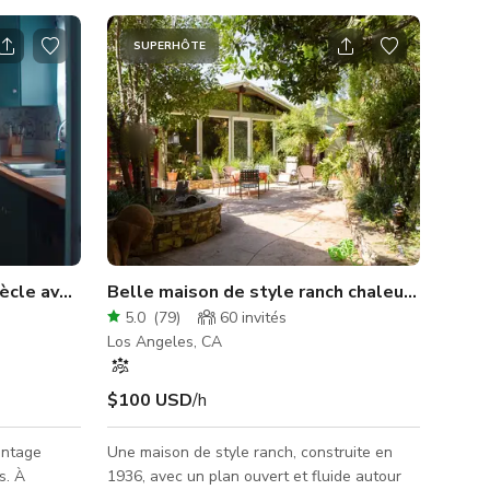
SUPERHÔTE
iècle avec Papier Peint Coloré
Belle maison de style ranch chaleureuse ave
5.0
(
79
)
60
invités
Los Angeles, CA
$100 USD
/h
intage
Une maison de style ranch, construite en
. À
1936, avec un plan ouvert et fluide autour