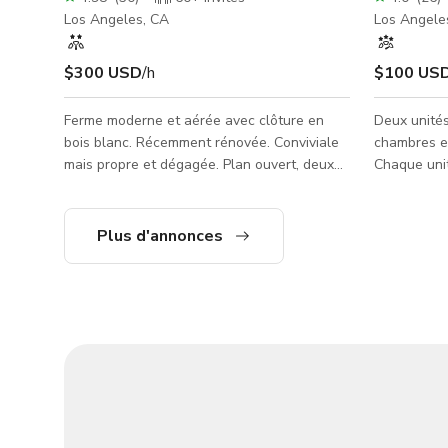
Los Angeles, CA
Los Angele
$300 USD
/h
$100 US
Ferme moderne et aérée avec clôture en
Deux unités
bois blanc. Récemment rénovée. Conviviale
chambres et
mais propre et dégagée. Plan ouvert, deux
Chaque unit
cheminées, grand jardin. Parfaite pour
arrière. Par
recevoir (ou faire semblant !).
cinématogr
d'entrepris
Plus d'annonces
réduit et u
augmentée,
grand centr
station de 
centre civique de L.A.
affiché ici 