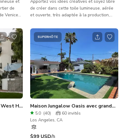
mineuse et
Apportez vos idées créatives et soyez libre
rtier de
de créer dans cette toile lumineuse, aérée
de Venice
et ouverte, très adaptée à la production,
laisir
située dans une communauté paisible et
rie Kondo,
tranquille. La maison est facilement
l, Coffee
accessible car nous vous fournissons un
SUPERHÔTE
ircare,
accès à distance et des instructions claires
ant une
pour naviguer dans l'espace. Nous avons
 et
accueilli de nombreuses productions
cinématographiques, publicités, séances
t rénové
photo et vidéo qui ont trouvé cet espace
fitez d'u
parfait en termes de polyvalence, d'
 à West Hollywood
Maison Jungalow Oasis avec grande piscine e
5.0
(
40
)
60
invités
Los Angeles, CA
$99 USD
/h