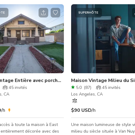
ÔTE
SUPERHÔTE
y
ntage Entière avec porche et garage
Maison Vintage Milieu du S
45
invités
5.0
(
87
)
45
invités
s, CA
Los Angeles, CA
D
/h
$90 USD
/h
ccès à toute la maison à East
Une maison lumineuse de style v
 entièrement décorée avec des
milieu du siècle située à Van Nuys