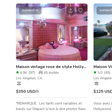
SUPERHÔTE
SUPERH
Maison vintage rose de style Hollywood Regenc
Maison Vi
4.94
(
97
)
45
invités
5.0
(
93
)
Los Angeles, CA
Los Angele
$350 USD
/h
$125 US
*REMARQUE : Les tarifs sont variables et
Vous avez a
basés sur l'impact (c'est-à-dire photos fixes
Hollywood,