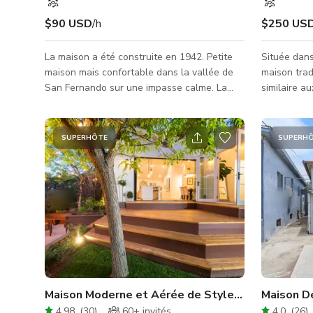
$90 USD
/h
$250 US
La maison a été construite en 1942. Petite
Située dans
maison mais confortable dans la vallée de
maison tradi
San Fernando sur une impasse calme. La
similaire a
maison est un cottage habité situé à l'écart
fin des an
de la rue. Récemment peinte en 4/2024
histoire à 
carrés, la 
SUPERHÔTE
SUPERH
pour accuei
une équipe,
favoriser 
personnages et 
soigneusem
60, 70 et de
Maison Moderne et Aérée de Style Ferme - Rén
Maison Dé
4.98
(
30
)
60+
invités
4.0
(
26
)