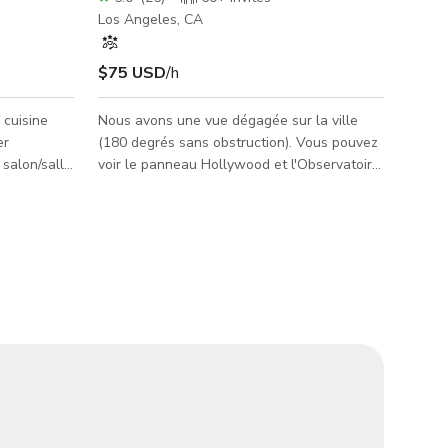
Los Angeles, CA
$75 USD
/h
 cuisine
Nous avons une vue dégagée sur la ville
er
(180 degrés sans obstruction). Vous pouvez
 salon/salle
voir le panneau Hollywood et l'Observatoire
avant et
avec les 4 chaînes de montagnes derrière
t paysager.
eux. Je peux voir le centre-ville, le Staple
Center et le groupe de bâtiments tout
autour.