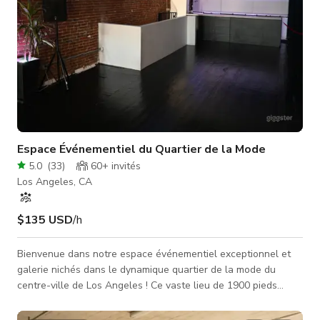
Espace Événementiel du Quartier de la Mode
5.0
(
33
)
60+
invités
Los Angeles, CA
$135 USD
/h
Bienvenue dans notre espace événementiel exceptionnel et
galerie nichés dans le dynamique quartier de la mode du
centre-ville de Los Angeles ! Ce vaste lieu de 1900 pieds
carrés est situé dans un bâtiment historique captivant, offrant
un mélange unique de briques apparentes et de murs blancs