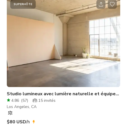
immaculés, fournissant un cadre enchanteur pour vos projets
SUPERHÔTE
créatifs. Dès l'entrée, vous serez captivé par les comptoirs en
bois de boucherie élégamment teintés en blanc, complétés
par un m
Studio lumineux avec lumière naturelle et équipemen
4.86
(
57
)
15
invités
Los Angeles, CA
$80 USD
/h