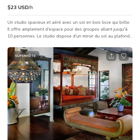
$23 USD
/h
Un studio spacieux et aéré avec un sol en bois lisse qui brille.
Il offre amplement d'espace pour des groupes allant jusqu'à
10 personnes. Le studio dispose d'un miroir du sol au plafond
et d'un mélange élégant de murs en briques et de poutres en
bois rustiques au plafond. L'espace est baigné d'une lumière
naturelle chaude, créant une atmosphère accueillante.
SUPERHÔTE