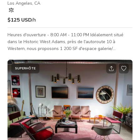
Los Angeles, CA
$125 USD
/h
Heures d'ouverture - 8:00 AM - 11:00 PM Idéalement situé
dans le Historic West Adams, près de l'autoroute 10 à
Western, nous proposons 1 200 SF d'espace galerie/
événement propre et blanc avec 2 puits de lumière et des
plafonds à poutres en bois de 13,5'. Présence sur rue plus
porte arrière pour chargement et déchargement. Inc. 1 salle
SUPERHÔTE
de bain. La porte intérieure à enroulement s'ouvre sur un café
voisin pour des événements communs. Des frais
supplémentaires sont nécessaires s