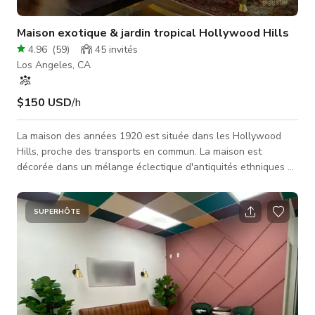
Maison exotique & jardin tropical Hollywood Hills
4.96
(
59
)
45
invités
Los Angeles, CA
$150 USD
/h
La maison des années 1920 est située dans les Hollywood
Hills, proche des transports en commun. La maison est
décorée dans un mélange éclectique d'antiquités ethniques et
européennes. Le grand jardin tropical est idéal pour un
tournage pouvant se dérouler soit dans la jungle, soit dans un
lieu appartenant à un local bohème. L'intérieur fait un peu
SUPERHÔTE
moins de 2000 pieds carrés, y compris le porche avant fermé.
Le terrain sur lequel elle se trouve fait plus d'un quart d'acre.
J'ai i