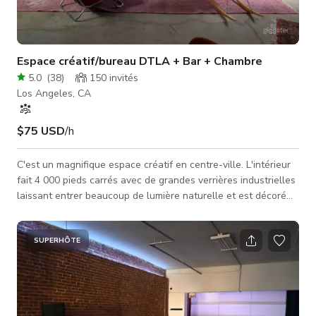
Espace créatif/bureau DTLA + Bar + Chambre
5.0
(
38
)
150
invités
Los Angeles, CA
$75 USD
/h
C'est un magnifique espace créatif en centre-ville. L'intérieur
fait 4 000 pieds carrés avec de grandes verrières industrielles
laissant entrer beaucoup de lumière naturelle et est décoré
avec du mobilier classique du milieu du siècle partout.
L'espace est flexible avec de nombreux looks et zones offrant
une variété d'options et peut être facilement aménagé selon
SUPERHÔTE
vos besoins. Attaché se trouve un toit-terrasse de style New
York avec une vue spectaculaire sur la ville offrant encor