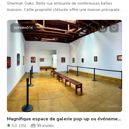
Sherman Oaks. Belle rue entourée de nombreuses belles
maisons. Cette propriété clôturée offre une maison principale
avec 3 chambres, 2 salles de bain et un bureau, un garage
détaché pour 2 voitures ainsi qu'une maison d'hôtes détachée
récemment rénovée avec cuisine complète et salle de bain.
SUPERHÔTE
Une longue allée peut accueillir jusqu'à 6 voitures. La maison
principale propose un espace de vie à concept ouvert. Cuisine
lum
Magnifique espace de galerie pop-up ou événement de
5.0
(
35
)
99
invités