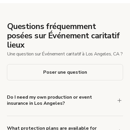
Questions fréquemment
posées sur Événement caritatif
lieux
Une question sur Événement caritatif à Los Angeles, CA ?
Poser une question
Do I need my own production or event
insurance in Los Angeles?
Yes. All renters are required to carry
Comprehensive Liability and Property Damage
insurance with liability coverage of no less than
What protection plans are available for