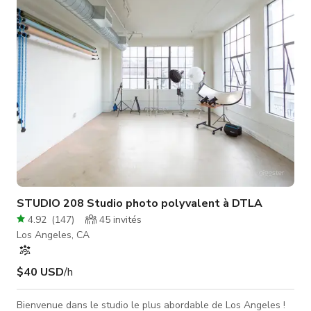
meilleure vue disponible sur la skyline du centre-ville de Los
Angeles. Les tarifs incluent l'utilisation de tout l'espace ainsi
que toutes les
STUDIO 208 Studio photo polyvalent à DTLA
4.92
(
147
)
45
invités
Los Angeles, CA
$40 USD
/h
Bienvenue dans le studio le plus abordable de Los Angeles !