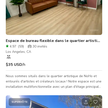
Espace de bureau flexible dans le quartier artistique
4.97
(
59
)
30
invités
Los Angeles, CA
$35 USD
/h
Nous sommes situés dans le quartier artistique de NoHo et
entourés d'artistes et créateurs locaux ! Notre espace est une
installation multifonctionnelle avec un plan d'étage principal
ouvert, des toilettes, un parking gratuit dans la rue, wifi, et un
style éclectique ! Notre espace flexible est destiné à des
événements tels que réunions, répétitions, yoga, cours, auto-
SUPERHÔTE
casting et bobines ! Un bonus de notre espace est notre beau