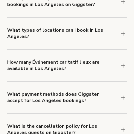
bookings in Los Angeles on Giggster?
$1,000,000.
Giggster offers Damage Protection coverage that
you can add to a booking at checkout.
Learn more
about Giggster's Damage Protection coverage.
What types of locations can I book in Los
Angeles?
You can choose from 42 types! Just search for
locations in Los Angeles at
giggster.com
, then
click 'Filters' to look for something specific.
How many Événement caritatif lieux are
available in Los Angeles?
Right now, there are 6889 Événement caritatif
lieux available in Los Angeles.
What payment methods does Giggster
accept for Los Angeles bookings?
You can pay for your booking with a credit card, or
with ACH or wire transfer for bookings over $4k.
What is the cancellation policy for Los
Angeles guests on Giggster?