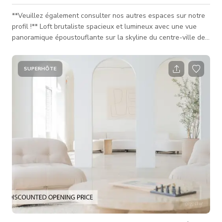
**Veuillez également consulter nos autres espaces sur notre
profil !** Loft brutaliste spacieux et lumineux avec une vue
panoramique époustouflante sur la skyline du centre-ville de
Los Angeles et le lac MacArthur Park. Plafonds hauts et
fenêtres du sol au plafond sur deux côtés du loft, avec des
arches architecturales en béton emblématiques d'un côté et
SUPERHÔTE
des vues dégagées de l'autre. Un havre pour les passionnés
de design d'intérieur et d'architecture. L'un des rares espaces
agré