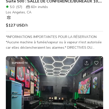
Suite 500 : SALLE DE CONFÉRENCE/BUREAUX 10,000S
5.0
(
57
)
60+
invités
Los Angeles, CA
$127 USD
/h
*INFORMATIONS IMPORTANTES POUR LA RÉSERVATION
*Aucune machine à fumée/vapeur ou à vapeur n'est autorisée
car elles déclencheraient les alarmes.* DIRECTIVES DU
BÂTIMENT Nous exploitons un immeuble de bureaux
commercial dédié à diverses activités liées au bureau. Nous
visons à maintenir une coexistence harmonieuse entre nos
SUPERHÔTE
occupants, qui utilisent principalement le bâtiment à des fins
de bureau. HORAIRES DU BÂTIMENT Notre bâtiment est
ouvert 24h/24 et 7j/7 pour les tournages