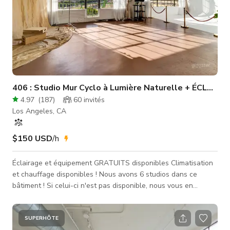
406 : Studio Mur Cyclo à Lumière Naturelle + ÉCLAI
4.97
(
187
)
60
invités
Los Angeles, CA
$150 USD
/h
Éclairage et équipement GRATUITS disponibles Climatisation
et chauffage disponibles ! Nous avons 6 studios dans ce
bâtiment ! Si celui-ci n'est pas disponible, nous vous en
trouverons un autre. Bienvenue au Studio 406 🌇 par
503DTLA ! Le studio est situé au centre-ville de Los Angeles
et offre une LUMIÈRE NATURELLE INCROYABLE 💡 ainsi que la
SUPERHÔTE