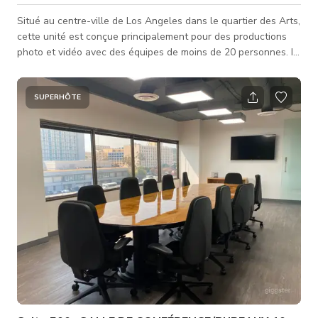
Situé au centre-ville de Los Angeles dans le quartier des Arts,
cette unité est conçue principalement pour des productions
photo et vidéo avec des équipes de moins de 20 personnes. Il
y a une fenêtre orientée à l'ouest qui laisse entrer une
immense quantité de lumière, ainsi qu'un mur de décor dans
l'espace. Il y a aussi un espace pour la préparation des
SUPERHÔTE
coiffeurs et maquilleurs, ainsi qu'un accès aux toilettes
partagées dans le couloir. Nous sommes heureux de partager
notre studi