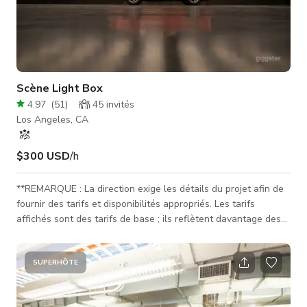
Scène Light Box
4.97
(
51
)
45
invités
Los Angeles, CA
$300 USD
/h
**REMARQUE : La direction exige les détails du projet afin de
fournir des tarifs et disponibilités appropriés. Les tarifs
affichés sont des tarifs de base ; ils reflètent davantage des
petites séances photo à faible impact que des tournages ou
grands événements. La direction devra examiner les détails
officiels du projet pour fournir des tarifs officiels.** 10 000
SUPERHÔTE
pieds carrés d'espace Grille d'éclairage personnalisée et
programmable contrôlable via iPad par DMX Climatisation