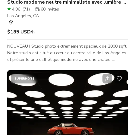
Studio moderne neutre minimaliste avec lumière natur
4.96
(
71
)
60
invités
Los Angeles, CA
$185 USD
/h
NOUVEAU ! Studio photo extrêmement spacieux de 2000 sqft.
Notre studio est situé au cœur du centre-ville de Los Angeles
et présente une esthétique moderne avec une chaleur
minimaliste. Le studio contient des meubles uniques haut de
gamme ainsi qu'une œuvre d'art unique en son genre. Il existe
d'innombrables façons de faire preuve de créativité et de
SUPERHÔTE
concrétiser votre vision ici. Notre studio comprend un
magnifique mur en arc et de grandes fenêtres qui offrent une
abondance de lumière