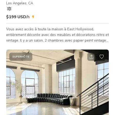
Los Angeles, CA
$199 USD
/h
Vous avez accès à toute la maison à East Hollywood,
entièrement décorée avec des meubles et décorations rétro et
vintage. Il y a un salon, 2 chambres avec papier peint vintage,
un bureau en bois lambrissé, une salle à manger, une cuisine,
une salle de bain, et même un cabanon, un atelier/garage
dans le jardin ! Chaque pièce a son propre style distinct de
SUPERHÔTE
papier peint et de schéma de peinture pour que vous puissiez
avoir une grande variété d'ambiances ! Chaque pièce a des
fenêtr