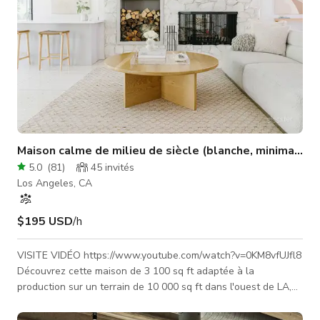
Maison calme de milieu de siècle (blanche, minimalist
5.0
(
81
)
45
invités
Los Angeles, CA
$195 USD
/h
VISITE VIDÉO https://www.youtube.com/watch?v=0KM8vfUJfl8
Découvrez cette maison de 3 100 sq ft adaptée à la
production sur un terrain de 10 000 sq ft dans l'ouest de LA,
proche des autoroutes 90 et 405. La lumière naturelle, le
design moderne du milieu du siècle, minimaliste et scandinave