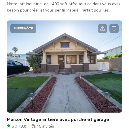
Notre loft industriel de 1400 sqft offre tout ce dont vous avez
besoin pour créer et vous sentir inspiré. Parfait pour les
séances photo, cet espace polyvalent dépassera vos attentes.
Polyvalence : Découvrez la liberté d'un grand espace ouvert
de 1400 sqft avec une vue imprenable sur les gratte-ciel du
SUPERHÔTE
centre-ville de Los Angeles. L'espace est inondé de lumière
naturelle grâce à nos grandes fenêtres, ce qui le rend parfait
p
Maison Vintage Entière avec porche et garage
5.0
(
93
)
45
invités