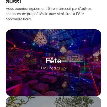
aussi
Vous pourriez également être intéressé par d'autres
annonces de propriétés à louer similaires à Fête
abordable lieux.
Fête
Los Angeles, CA
Afficher plus