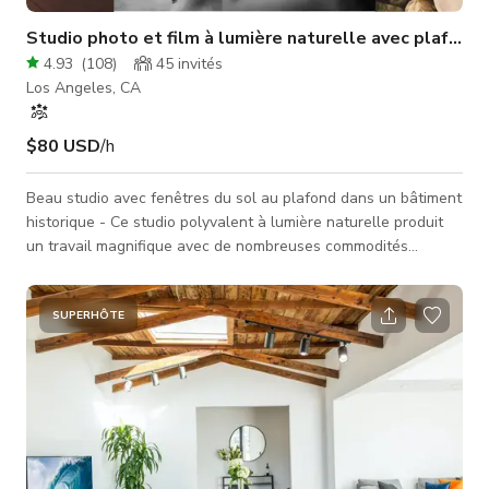
Studio photo et film à lumière naturelle avec plafond 
4.93
(
108
)
45
invités
Los Angeles, CA
$80 USD
/h
Beau studio avec fenêtres du sol au plafond dans un bâtiment
historique - Ce studio polyvalent à lumière naturelle produit
un travail magnifique avec de nombreuses commodités
incluses. Note sur les tarifs de production : Les tarifs indiqués
sont pour les jours de semaine, du lundi au vendredi. Détails
complets des tarifs dans la section TARIFS DE PRODUCTION
SUPERHÔTE
ci-dessous. Note sur les tarifs d'événement : Les tarifs
indiqués sont pour les jours de semaine, du lundi au vendredi.
Détails