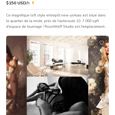
$150 USD
/h
Ce magnifique loft style entrepôt new-yorkais est situé dans
le quartier de la mode, près de l'autoroute 10. 7 000 sqft
d'espace de tournage ! RoseWolff Studio est l'emplacement
idéal pour les publicités, vidéos d'entraînement, cours de yoga,
séminaires, magazines, portraits, clips musicaux et bien plus
encore ! Découvrez notre visite virtuelle 3D
:https://my.matterport.com/show/?m=izWtxhyuq5d Il offre un
côté en béton avec de magnifiques poutres cimentées et un
côté en bois ave