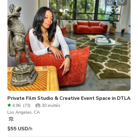
idéal pour les séances photo, films, clips musicaux, podcasts,
contenus de marque et créateurs YouTube. 🎙️ Salle de
Podcast — Élégance Historique Un espace insonorisé pr
Private Film Studio & Creative Event Space in DTLA
4.96
(
73
)
30
invités
Los Angeles, CA
$55 USD
/h