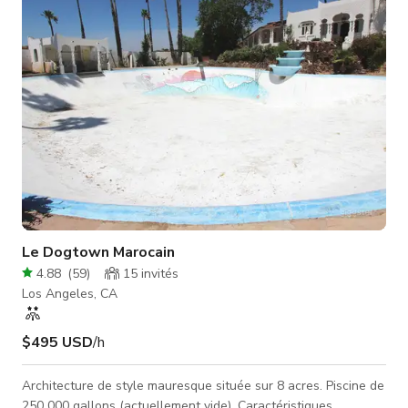
emblématiques tels que l'hôtel W, Amoeba Records, et plus
encore. Ancienne m
Le Dogtown Marocain
4.88
(
59
)
15
invités
Los Angeles, CA
$495 USD
/h
Architecture de style mauresque située sur 8 acres. Piscine de
250 000 gallons (actuellement vide). Caractéristiques