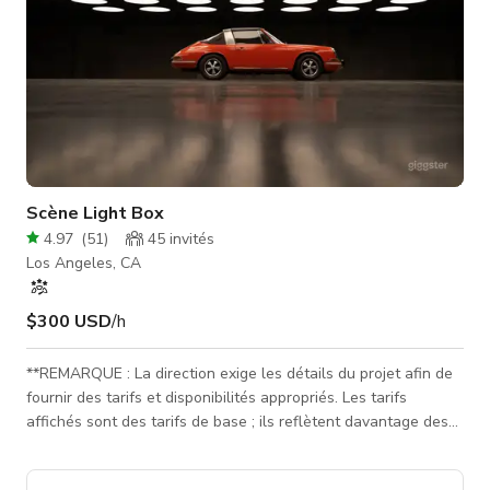
Scène Light Box
4.97
(
51
)
45
invités
Los Angeles, CA
$300 USD
/h
**REMARQUE : La direction exige les détails du projet afin de
fournir des tarifs et disponibilités appropriés. Les tarifs
affichés sont des tarifs de base ; ils reflètent davantage des
petites séances photo à faible impact que des tournages ou
grands événements. La direction devra examiner les détails