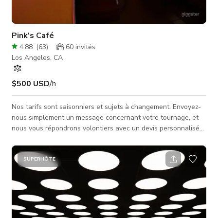
Pink's Café
4.88
(
63
)
60
invités
Los Angeles, CA
$500 USD
/h
Nos tarifs sont saisonniers et sujets à changement. Envoyez-
nous simplement un message concernant votre tournage, et
nous vous répondrons volontiers avec un devis personnalisé
basé sur vos besoins ! **REMARQUE : Les tarifs varient en
fonction de l'impact (c.-à-d. mouvement vs. images fixes,
heures sur place, taille de l'équipe, contenu et nombre de
SUPERHÔTE
zones utilisées). Le tarif proposé dans cette annonce est une
estimation basée sur un impact minimal et une petite équipe
pour un tournage