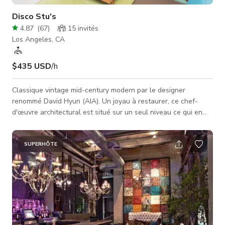
Disco Stu's
4.87
(
67
)
15
invités
Los Angeles, CA
$435 USD
/h
Classique vintage mid-century modern par le designer
renommé David Hyun (AIA). Un joyau à restaurer, ce chef-
d'œuvre architectural est situé sur un seul niveau ce qui en
fait la maison de divertissement parfaite pour des fêtes
stylées et des rassemblements branchés ! Blocs de béton,
murs de verre, plafonds flottants, sols en terrazzo et bien
SUPERHÔTE
d'autres éléments originaux sont encore intacts. Piscine
baignée de soleil et cabane rétro sont le summum ! Le tarif
minimum affiché est bas�