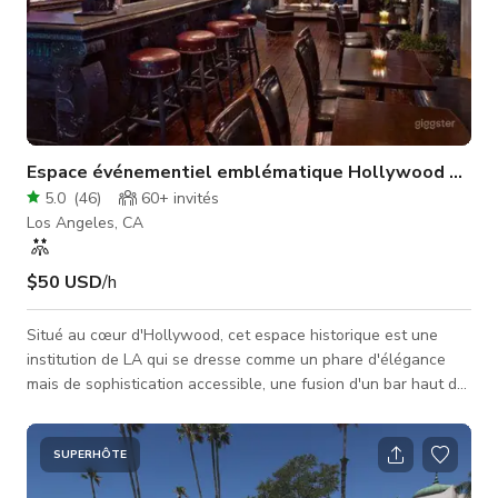
Espace événementiel emblématique Hollywood Bar R
5.0
(
46
)
60+
invités
Los Angeles, CA
$50 USD
/h
Situé au cœur d'Hollywood, cet espace historique est une
institution de LA qui se dresse comme un phare d'élégance
mais de sophistication accessible, une fusion d'un bar haut de
gamme mis en valeur par un programme de boissons signature
emblématique et un restaurant primé. Ici, l'excellence culinaire
et les cocktails artisanaux se mêlent pour créer une
SUPERHÔTE
expérience inégalée. Situé à deux pas d'autres sites