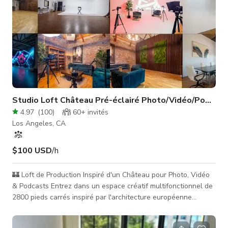
Studio Loft Château Pré-éclairé Photo/Vidéo/Podcas
4.97
(
100
)
60+
invités
Los Angeles, CA
$100 USD
/h
🏰 Loft de Production Inspiré d'un Château pour Photo, Vidéo
& Podcasts Entrez dans un espace créatif multifonctionnel de
2800 pieds carrés inspiré par l'architecture européenne
historique. Ce loft unique mélange des textures brutes (pierre,
bois, brique) avec une infrastructure de production moderne —