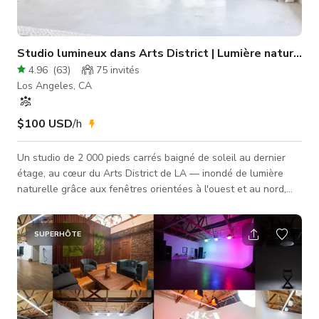
Studio lumineux dans Arts District | Lumière naturelle 
4.96
(
63
)
75
invités
Los Angeles, CA
$100 USD
/h
Un studio de 2 000 pieds carrés baigné de soleil au dernier
étage, au cœur du Arts District de LA — inondé de lumière
naturelle grâce aux fenêtres orientées à l'ouest et au nord,
sols en béton poli, plafonds de 10 pieds, et un mélange soigné
de meubles et accessoires qui photographient
magnifiquement dès votre entrée. Ascenseur de fret pour un
SUPERHÔTE
chargement facile. Parking à louer juste en face pour les
productions et événements plus importants. L'ESPACE Le rez-
de-chaussée es