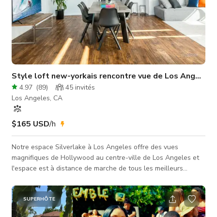
Style loft new-yorkais rencontre vue de Los Angeles
4.97
(
89
)
45
invités
Los Angeles, CA
$165 USD
/h
Notre espace Silverlake à Los Angeles offre des vues
magnifiques de Hollywood au centre-ville de Los Angeles et
l'espace est à distance de marche de tous les meilleurs
restaurants et cafés de Silverlake. Nous sommes à un pâté de
maisons de Sunset Junction, juste à côté de Sunset Blvd, à 10
minutes de Hollywood Blvd et à 10 minutes du centre-ville.
SUPERHÔTE