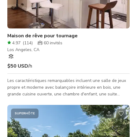
Maison de rêve pour tournage
4.97
(
114
)
60
invités
Los Angeles, CA
$50 USD
/h
Les caractéristiques remarquables incluent une salle de jeux
propre et moderne avec balançoire intérieure en bois, une
grande cuisine ouverte, une chambre d'enfant, une suite
parentale extra-large avec baignoire et douche séparées
dans la salle de bain attenante. Parquets en bois, plinthes et
encadrements de portes en bon état. Récemment peint en
SUPERHÔTE
blanc et jardin paysagé.