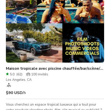
Maison tropicale avec piscine chauffée/bar/scène/pelo
5.0
(
62
)
100
invités
Los Angeles, CA
$90 USD
/h
Vous cherchez un espace tropical luxueux qui a tout pour
votre prochain shooting photo, film, clip musical ou publicité ?