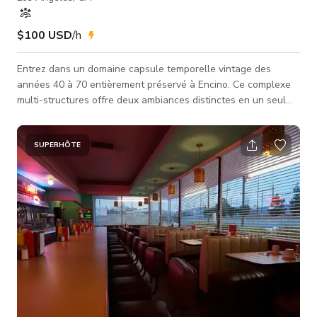
$100 USD
/h
Entrez dans un domaine capsule temporelle vintage des
années 40 à 70 entièrement préservé à Encino. Ce complexe
multi-structures offre deux ambiances distinctes en un seul
lieu : la maison principale avec ses textures chaleureuses du
milieu du siècle et une cabane séparée à l'arrière qui
ressemble à une retraite d'artiste rustique. Chaque pièce est
SUPERHÔTE
décorée avec un mobilier d'époque authentique, des tons
boisés riches, des luminaires de caractère et des détails
superposés que