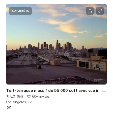
SUPERHÔTE
Toit-terrasse massif de 55 000 sqft avec vue ininter
5.0
(
64
)
60+
invités
Los Angeles, CA