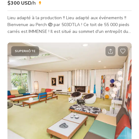
$300 USD
/h
Lieu adapté à la production !! Lieu adapté aux événements !!
Bienvenue au Perch 🪺 par 503DTLA ! Ce toit de 55 000 pieds
carrés est IMMENSE ! Il est situé au sommet d'un entrepôt du
tournant du siècle dans le quartier du marché aux produits
frais du centre-ville de Los Angeles et offre la meilleure vue
disponible, ininterrompue, sur la skyline du centre-ville de Los
SUPERHÔTE
Angeles. Le toit comprend également plusieurs structures
uniques, des puits de lumière et fenêtres, des murs peints