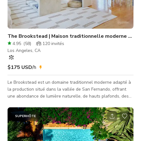
The Brookstead | Maison traditionnelle moderne lumine
4.95
(
58
)
120
invités
Los Angeles, CA
$175 USD
/h
Le Brookstead est un domaine traditionnel moderne adapté à
la production situé dans la vallée de San Fernando, offrant
une abondance de lumière naturelle, de hauts plafonds, des
espaces de tournage polyvalents et une logistique de
production fluide. Conçue par Sarah Sherman Samuel,
l'intérieur de la maison présente une palette lumineuse et
SUPERHÔTE
neutre de blancs, de bois clairs et de finitions soigneusement
sélectionnées qui offrent un arrière-plan flexible pour les
productions commerciale