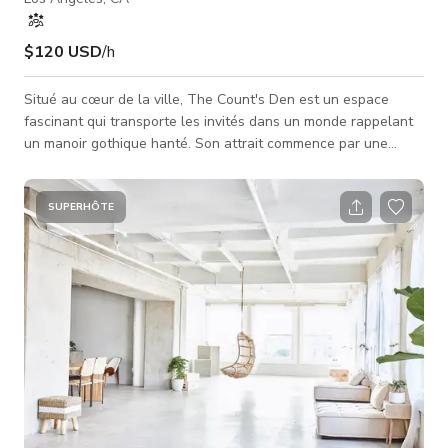
$120 USD
/h
Situé au cœur de la ville, The Count's Den est un espace
fascinant qui transporte les invités dans un monde rappelant
un manoir gothique hanté. Son attrait commence par une
entrée secrète cachée derrière une bibliothèque coulissante,
menant à une grande salle qui prépare le terrain pour une
expérience inoubliable. Le lieu s'étend sur un patio extérieur
SUPERHÔTE
enchanteur, entouré d'une grille en fer forgé et illuminé par
des guirlandes lumineuses et du lierre luxuriant, créant une
amb