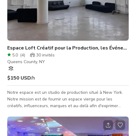
Espace Loft Créatif pour la Production, les Événements
5.0
(
4
)
30
invités
Queens County, NY
$150 USD
/h
Notre espace est un studio de production situé à New York.
Notre mission est de fournir un espace vierge pour les
créatifs, influenceurs, marques et au-delà afin d'exprimer
leurs pensées, idées et concepts. Tout en offrant un espace
sûr pour la communauté créative, proche et lointaine, nous
avons également créé un espace où nous pouvons donner vie
à nos propres visions.