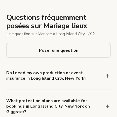
Questions fréquemment
posées sur Mariage lieux
Une question sur Mariage à Long Island City, NY ?
Poser une question
Do I need my own production or event
insurance in Long Island City, New York?
Yes. All renters are required to carry
Comprehensive Liability and Property Damage
insurance with liability coverage of no less than
What protection plans are available for
bookings in Long Island City, New York on
$1,000,000.
Giggster?