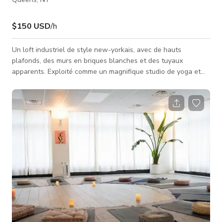
$150 USD
/h
Un loft industriel de style new-yorkais, avec de hauts
plafonds, des murs en briques blanches et des tuyaux
apparents. Exploité comme un magnifique studio de yoga et
de bien-être. S’étendant sur plus de 2 500 pieds carrés, ce
sanctuaire spacieux sert à des usages multiples. Il dispose
d’un piano droit, de bols chantants, d’un gong et d’une
collection de guitares. Parfait pour les activités de bien-être,
les séances photo, les films, les événements spéciaux, les
anniversaires