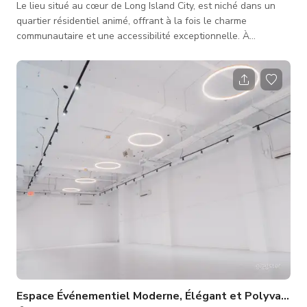
Le lieu situé au cœur de Long Island City, est niché dans un
quartier résidentiel animé, offrant à la fois le charme
communautaire et une accessibilité exceptionnelle. À
quelques pas de la station Court Square — desservie par les
lignes de métro E, M, G et 7 — Midtown Manhattan est à une
seule station. Cet emplacement de choix en fait un lieu idéal
pour des événements, ateliers et rassemblements, connectant
parfaitement vos invités à la ville tout en offrant une
atmosphère lo
Espace Événementiel Moderne, Élégant et Polyvalent