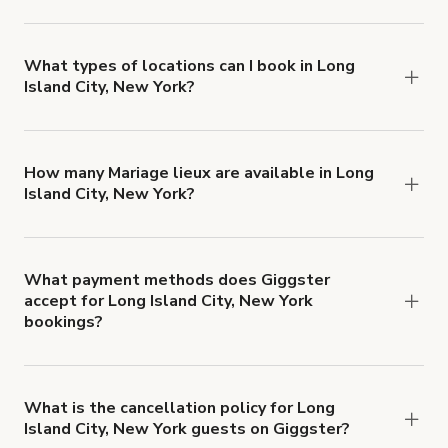
Giggster offers Damage Protection coverage that
you can add to a booking at checkout.
Learn more
about Giggster's Damage Protection coverage.
What types of locations can I book in Long
Island City, New York?
You can choose from 42 types! Just search for
locations in Long Island City, New York at
giggster.com
, then click 'Filters' to look for
How many Mariage lieux are available in Long
Island City, New York?
something specific.
Right now, there are 1636 Mariage lieux available
in Long Island City, New York.
What payment methods does Giggster
accept for Long Island City, New York
bookings?
You can pay for your booking with a credit card, or
with ACH or wire transfer for bookings over $4k.
What is the cancellation policy for Long
Island City, New York guests on Giggster?