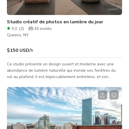
Studio créatif de photos en lumière du jour
5.0
(
2
)
45
invités
Queens, NY
$150 USD
/h
Ce studio présente un design ouvert et moderne avec une
abondance de lumière naturelle qui inonde ses fenêtres du
sol au plafond. Il est impeccablement entretenu, et son
agencement ouvert est à la fois accueillant et propice à une
pratique paisible de yoga et de méditation. Parfait pour des
séances photo, des tournages ou tout autre événement
créatif amusant. Nous demandons aimablement aux invités
d'enlever leurs chaussures avant d'entrer dans le studio
principal. Toutes les chaussur