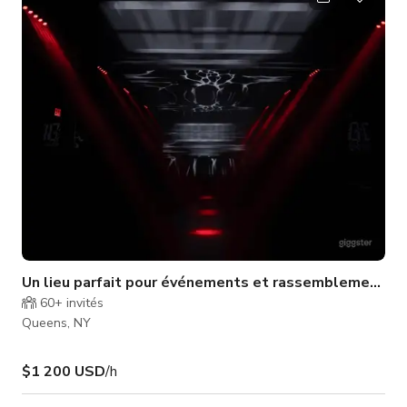
large, cette plateforme spacieuse offre amplement d'espace
pour l'expression créative. La scène dispose d'un système
audio de haute qua
Un lieu parfait pour événements et rassemblements à
60+
invités
Queens, NY
$1 200 USD
/h