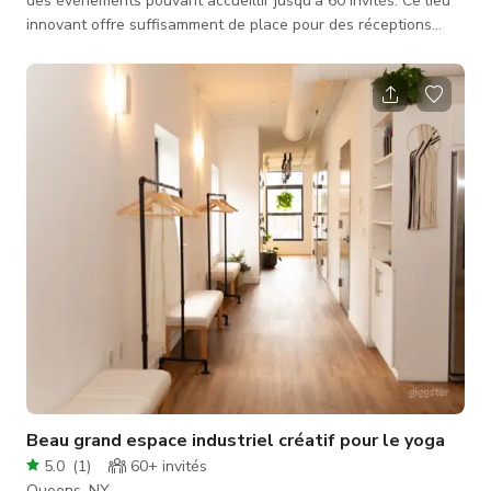
des événements pouvant accueillir jusqu'à 60 invités. Ce lieu
innovant offre suffisamment de place pour des réceptions
élégantes et de belles performances. Les fonctions privées
sont parfaitement adaptées aux besoins des invités. Le lieu
est facilement configurable pour un dîner de style banquet, ou
pour une piste de danse avec vos amis les plus chers.
Envoyez-nous un message ici pour plus d'informations.
Beau grand espace industriel créatif pour le yoga
5.0
(
1
)
60+
invités
Queens, NY