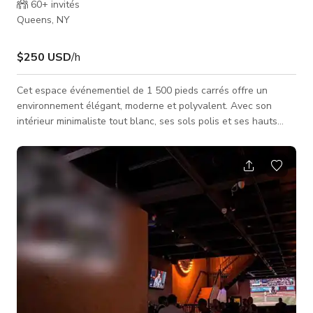
60+
invités
Queens, NY
$250 USD
/h
Cet espace événementiel de 1 500 pieds carrés offre un
environnement élégant, moderne et polyvalent. Avec son
intérieur minimaliste tout blanc, ses sols polis et ses hauts
plafonds, l'espace semble à la fois spacieux et sophistiqué.
Les luminaires LED circulaires contemporains ajoutent une
touche d'élégance et offrent un éclairage personnalisable
pour tout événement. L'ajout récent de rideaux blancs le long
des murs améliore encore la polyvalence de la pièce, offrant
une ambiance