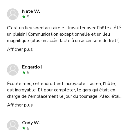
Nate W.
5
C'est un lieu spectaculaire et travailler avec l'hôte a été
un plaisir ! Communication exceptionnelle et un lieu
magnifique (plus un accès facile à un ascenseur de fret !),
que demander de plus ? Hautement recommandé.
Afficher plus
Edgardo J.
5
Écoute mec, cet endroit est incroyable. Lauren, l'hôte,
est incroyable. Et pour compléter, le gars qui était en
charge de l'emplacement le jour du tournage, Alex, était
incroyable. Nous sommes tellement heureux d'avoir
Afficher plus
choisi cet endroit et c'était totalement par hasard. Si
vous êtes un cinéaste indépendant comme moi et que
vous voulez élever votre art et la valeur de votre
Cody W.
production, c'est un endroit auquel vous devriez penser.
5