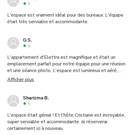
avions besoin. Nos invités nous ont unanimement
5
complimentés sur le choix du lieu. C'était la taille
L'espace est vraiment idéal pour des bureaux. L'équipe
parfaite pour notre fête de 70 invités. Nous
était très serviable et accommodante.
recommanderions certainement Fifth House à nos amis
et à notre famille.
G S.
5
L'appartement d'Elettra est magnifique et était un
emplacement parfait pour notre équipe pour une réunion
et une séance photo. L'espace est lumineux et aéré,
impeccable et visuellement époustouflant. Elettra a été
Afficher plus
extrêmement réactive et serviable à chaque étape du
processus. Je recommande sans hésiter Elettra et son
bel espace.
Sharizma B.
5
L'espace était génial ! Et l'hôte Cristiane est incroyable,
super serviable et accommodante. Je réserverai
certainement ici à nouveau.