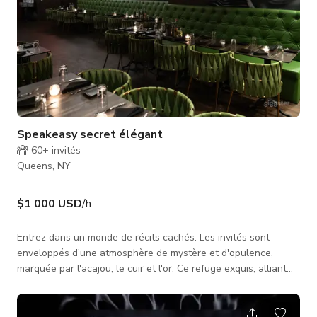
Speakeasy secret élégant
60+
invités
Queens, NY
$1 000 USD
/h
Entrez dans un monde de récits cachés. Les invités sont
enveloppés d'une atmosphère de mystère et d'opulence,
marquée par l'acajou, le cuir et l'or. Ce refuge exquis, alliant
luxe et subtilité, sert de sanctuaire pour la discrétion. La
scène Conçue pour des performances et présentations
inégalées. S'étendant sur 20 pieds de long sur 4 pieds de