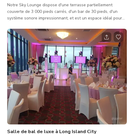
Notre Sky Lounge dispose d'une terrasse partiellement
couverte de 3 000 pieds carrés, d'un bar de 30 pieds, d'un
système sonore impressionnant, et est un espace idéal pour
les anniversaires, réceptions cocktail, séances photo et autres
occasions spéciales. Vivez une expérience gastronomique
sous les étoiles au sommet de notre hôtel tout en profitant
d'une vue imprenable sur la ville qui ne dort jamais... le cadre
parfait pour une soirée mémorable ! Surplombant la skyline de
Manhattan
Salle de bal de luxe à Long Island City