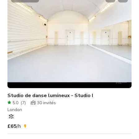
Jusqu'à 45 invités •Système sonore Bluetooth | Éclairage LED
dimmable •Mur miroir | Climatisa
Studio de danse lumineux - Studio I
5.0
(
7
)
30
invités
London
£65
/h