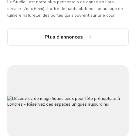
Le Studio I est notre plus petit studio de danse en libre-
service (7m x 6,5m). Il offre de hauts plafonds, beaucoup de
lumière naturelle, des portes qui s'ouvrent sur une cour
intérieure - offrant une ventilation maximale, un système
sonore Sonos, des planchers Harlequin à ressorts et marley,
des miroirs pleine longueur et le WiFi gratuit. Nous sommes un
Plus d'annonces
studio en libre-service