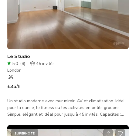
Le Studio
5.0
(
8
)
45
invités
London
£35
/h
Un studio moderne avec mur miroir, AV et climatisation. Idéal
pour la danse, le fitness ou les activités en petits groupes.
Simple, élégant et idéal pour jusqu'à 45 invités. Capacités :
•45 invités (style théâtre) •40 invités (debout) •35 invités
(style cabaret) •25 invités (disposition classe) •14 invités
(disposition salle de réunion) Caractéristiques : •40 m² |
SUPERHÔTE