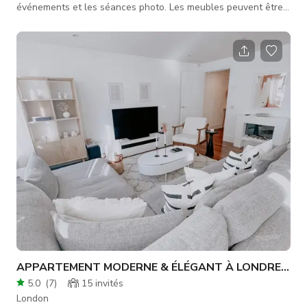
événements et les séances photo. Les meubles peuvent être
déplacés pour occuper l'espace mural. Pour toute information
supplémentaire, tarification personnalisée et disponibilité,
veuillez contacter l'hôte.
APPARTEMENT MODERNE & ÉLÉGANT À LONDRES (IS
5.0
(
7
)
15
invités
London