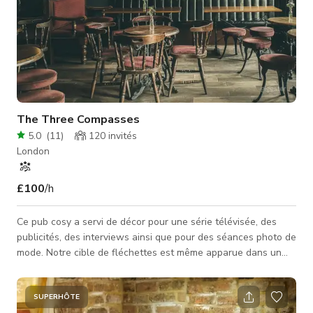
The Three Compasses
5.0
(
11
)
120
invités
London
£100
/h
Ce pub cosy a servi de décor pour une série télévisée, des
publicités, des interviews ainsi que pour des séances photo de
mode. Notre cible de fléchettes est même apparue dans un
montage vidéo pour la cérémonie d'ouverture des Jeux
Olympiques de 2012. Je sais ! Nous sommes un vrai bar de
l'East End, avec un canapé Chesterfield vintage, des trophées
SUPERHÔTE