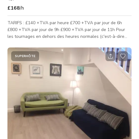
£168
/h
TARIFS : £140 +TVA par heure £700 +TVA par jour de 6h
£800 +TVA par jour de 9h £900 +TVA par jour de 11h Pour
les tournages en dehors des heures normales (c'est-à-dire
avant 8h ou après 21h), un coût supplémentaire de £100
+TVA est appliqué pour chaque heure en dehors de ces
horaires. RÉDUCTIONS POUR ÉTUDIANTS, PETITES
SUPERHÔTE
ÉQUIPES, AUTRES POINTS FORTS DE L'ESPACE : Studio noir
ouvert de 1 800 sqft / zone « coulisses » séparée par des
rideaux / occultation totale avec option