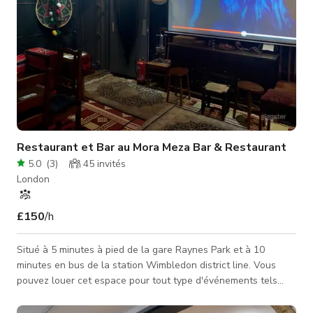
Restaurant et Bar au Mora Meza Bar & Restaurant
5.0
(
3
)
45
invités
London
£150
/h
Situé à 5 minutes à pied de la gare Raynes Park et à 10
minutes en bus de la station Wimbledon district line. Vous
pouvez louer cet espace pour tout type d'événements tels
que anniversaires, fêtes, réunions, rassemblements, séances
photo et tournages. Veuillez contacter l'hôte pour un tarif