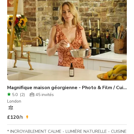
de fléchettes, des photos encadrées de stars de la boxe à
l'ancienne, des boules disco miroir, des affiches rétro de
publicités Gu
Magnifique maison géorgienne - Photo & Film / Cuisine
5.0
(
2
)
45
invités
London
£120
/h
* INCROYABLEMENT CALME - LUMIÈRE NATURELLE - CUISINE