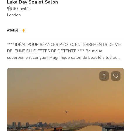
Luka Day Spa et Salon
30
invités
London
£95
/h
**** IDÉAL POUR SÉANCES PHOTO, ENTERREMENTS DE VIE
DE JEUNE FILLE, FÊTES DE DÉTENTE **** Boutique
superbement conçue ! Magnifique salon de beauté situé au
cœur du dynamique Shoreditch (Brick Lane), pouvant être
utilisé pour votre enterrement de vie de jeune fille, fête
détente, anniversaire, cours de yoga, ou projets photo &
tournage. Un jardin extérieur est également disponible pour
vos pauses thé ou prosecco :) Il y a beaucoup d'espace pour
une grande équipe ou un groupe d'a