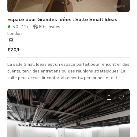
Espace pour Grandes Idées : Salle Small Ideas
5.0
(
12
)
60+
invités
London
£20
/h
La salle Small Ideas est un espace parfait pour rencontrer des
clients, tenir des entretiens ou des réunions stratégiques. La
salle peut accueillir confortablement 4 personnes et est
équipée d'une Apple TV, d'un téléphone de conférence, d'un
WiFi ultra-rapide, de la climatisation et de tout le thé, café et
douceurs gratuits pour stimuler les idées !