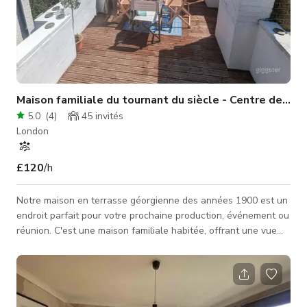
Maison familiale du tournant du siècle - Centre de Lon
5.0
(
4
)
45
invités
London
£120
/h
Notre maison en terrasse géorgienne des années 1900 est un
endroit parfait pour votre prochaine production, événement ou
réunion. C'est une maison familiale habitée, offrant une vue
sur la ligne d'horizon depuis notre terrasse sur le toit ! Vous
bénéficierez d'un accès facile depuis le centre de Londres
avec ce lieu spacieux et apprécié. Vous serez à 5 minutes à
pied d'une station de métro en Zone 1. Avec une cuisine bien
équipée, un espace de travail et une terrasse pour dîner