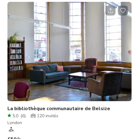
puissant qui s'identifie aussi comme un espace artistique, un
lieu qui célèbre l'énergie féminine renforcée et, surtout, un
champion de la créativité indépendante.
La bibliothèque communautaire de Belsize
5.0
(
6
)
120
invités
London