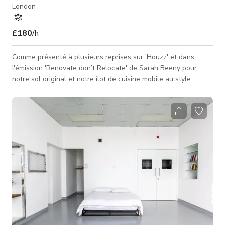
London
£180
/h
Comme présenté à plusieurs reprises sur 'Houzz' et dans
l'émission 'Renovate don’t Relocate' de Sarah Beeny pour
notre sol original et notre îlot de cuisine mobile au style
campagnard chic, cette maison n'est pas étrangère au cinéma,
clips musicaux et séances photo, ayant été utilisée pour de
nombreux projets dont ITN Productions pour Channel 4,
Thames TV et autrefois une publicité pour la soupe Heinz.
Notre maison éclectique et colorée des années 1930, remise à
jour, située