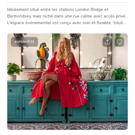
Idéalement situé entre les stations London Bridge et
Bermondsey, mais niché dans une rue calme avec accès privé.
L'espace événementiel est conçu avec soin et flexible. Situé
dans un bâtiment emblématique en forme de lanterne, sur le
site d'une biscuiterie restaurée, le lieu promet d'impressionner
tous vos invités.
SUPERHÔTE