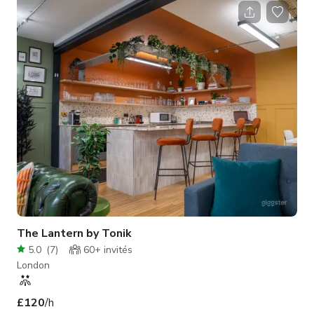
personnalisé.
The Lantern by Tonik
5.0
(
7
)
60+
invités
London
£120
/h