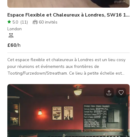
Espace Flexible et Chaleureux à Londres, SW16 1NS
5.0
(
11
)
60
invités
London
£60
/h
Cet espace flexible et chaleureux à Londres est un lieu cosy
pour réunions et événements aux frontières de
Tooting/Furzedown/Streatham. Ce lieu à petite échelle est
conçu pour offrir un espace flexible et chaleureux pour
tournages, vidéos, événements, ateliers, expositions d'art,
lancements de produits, réunions, discussions, baby showers
ou séances de santé/exercice... À louer à l'heure, à £60ph.
Veuillez demander pour savoir si nous pensons que votre
événement/réunion con