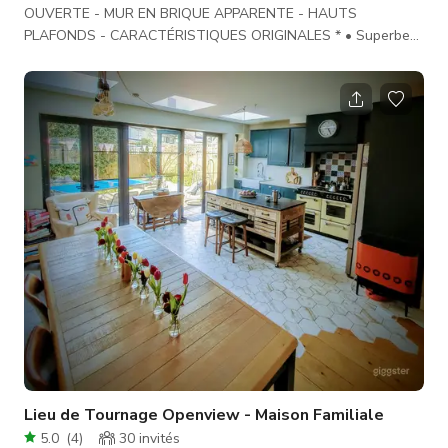
OUVERTE - MUR EN BRIQUE APPARENTE - HAUTS
PLAFONDS - CARACTÉRISTIQUES ORIGINALES * • Superbe
appartement : salon et orangerie au rez-de-chaussée d'une
maison géorgienne classée Grade II construite en 1720, située
au centre de la terrasse surélevée prisée de Wilmington
Square (quartier Holborn). • Magnifiquement préservé avec
toutes ses caractéristiques originales : manteaux de
cheminée, grandes fenêtres, volets, châssis à
Lieu de Tournage Openview - Maison Familiale
5.0
(
4
)
30
invités