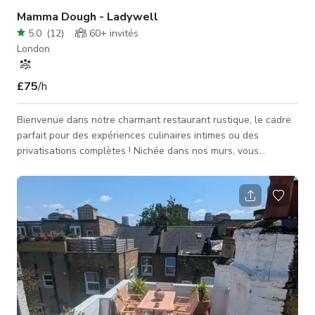
Mamma Dough - Ladywell
5.0
(
12
)
60+
invités
London
£75
/h
Bienvenue dans notre charmant restaurant rustique, le cadre
parfait pour des expériences culinaires intimes ou des
privatisations complètes ! Nichée dans nos murs, vous
découvrirez le charme chaleureux des briques apparentes et
du mobilier en bois, créant une atmosphère accueillante qui
sublimera votre expérience gastronomique. Que vous
cherchiez un dîner romantique à deux ou que vous planifiez un
événement spécial avec vos amis et votre famille, notre
restaurant offre le décor id�