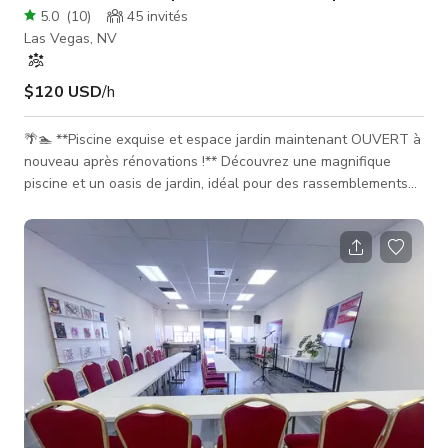
5.0
(
10
)
45
invités
Las Vegas, NV
$120 USD
/h
🌴🏊 **Piscine exquise et espace jardin maintenant OUVERT à
nouveau après rénovations !** Découvrez une magnifique
piscine et un oasis de jardin, idéal pour des rassemblements
sociaux jusqu’à 50 personnes. Cet espace accueillant est
parfait pour des fêtes d’anniversaire, des douches nuptiales,
des baby showers, des révélations de genre, des réunions de
famille, des réceptions, des réunions et plus encore ! 🎉
**Espace extérieur polyvalent pour rassemblements sociaux**
L