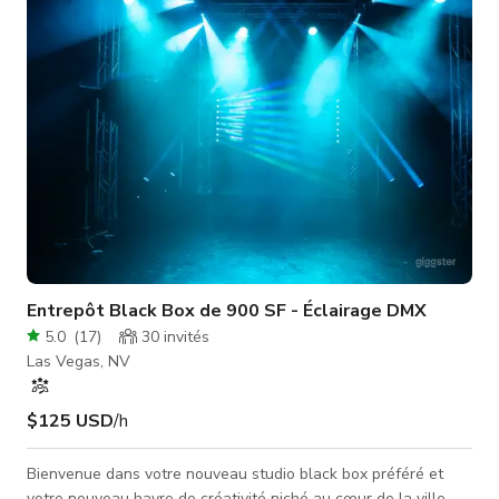
disponible via http://theeventhelper.com#th7y0g* (La
protection contre les
Entrepôt Black Box de 900 SF - Éclairage DMX
5.0
(
17
)
30
invités
Las Vegas, NV
$125 USD
/h
Bienvenue dans votre nouveau studio black box préféré et
votre nouveau havre de créativité niché au cœur de la ville.