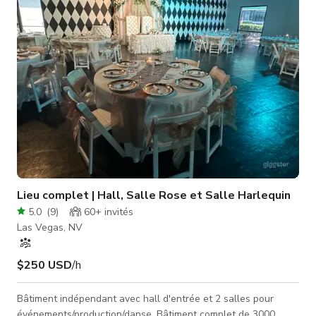
rassemblement intime, etc. Demandez nos tarifs spéciaux et
forfaits événementiels ! Ce qui est requis pour
Lieu complet | Hall, Salle Rose et Salle Harlequin
5.0
(
9
)
60+
invités
Las Vegas, NV
$250 USD
/h
Bâtiment indépendant avec hall d'entrée et 2 salles pour
événements/production/danse. Bâtiment complet de 3000