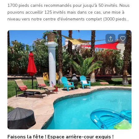
1700 pieds carrés recommandés pour jusqu'à 50 invités. Nous
pouvons accueillir 125 invités mais dans ce cas, une mise à
niveau vers notre centre d'événements complet (3000 pieds
carrés, 300 $/heure) est requise. Comprend un système de son
professionnellement installé et des haut-parleurs auxquels
vous pouvez connecter un téléphone et jouer une playlist, un
éclairage de fête professionnellement installé. Plafonds de 12
pieds, 2 toilettes, miroirs, piste de danse, connexion DJ fac
Faisons la fête ! Espace arrière-cour exquis !