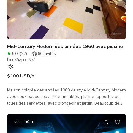
Mid-Century Modern des années 1960 avec piscine
5.0
(
22
)
60
invités
Las Vegas, NV
$100 USD
/h
Maison colorée des années 1960 de style Mid-Century Modern
avec deux patios couverts et meublés, piscine (apportez ou
louez des serviettes) avec plongeoir et jardin. Beaucoup de
meubles et d'œuvres d'art vintage partout. (Âges 12 ans et
plus uniquement ou une amende de 250 $ sera imposée) *Une
assurance événementielle, responsabilité, est requise par
SUPERHÔTE
Giggster. Si elle n'est pas achetée lors du paiement, elle est