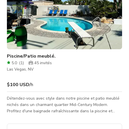
Piscine/Patio meublé.
5.0
(
1
)
45
invités
Las Vegas, NV
$100 USD
/h
Détendez-vous avec style dans notre piscine et patio meublé
nichés dans un charmant quartier Mid-Century Modern.
Profitez d'une baignade rafraîchissante dans la piscine et
imprégnez-vous de l'ambiance nostalgique des environs,
créant un parfait mélange de confort moderne et charme