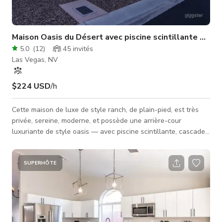
Maison Oasis du Désert avec piscine scintillante & ca
5.0
(
12
)
45
invités
Las Vegas, NV
$224 USD
/h
Cette maison de luxe de style ranch, de plain-pied, est très
privée, sereine, moderne, et possède une arrière-cour
luxuriante de style oasis — avec piscine scintillante, cascade,
spa et espace barbecue — qui donne l'impression d'un resort.
Entrez dans un immense salon à concept ouvert, salle à
manger, coin petit-déjeuner, et une énorme cuisine sur mesure
SUPERHÔTE
avec appareils Subzero et Wolf, et garde-manger. Comprend
également une buanderie séparée ainsi qu'un bar et un
espace porte-bou