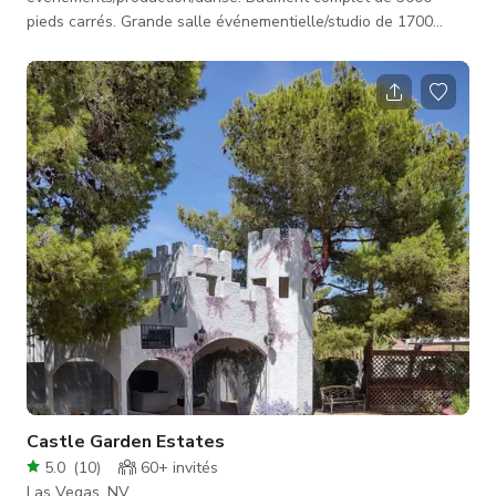
pieds carrés. Grande salle événementielle/studio de 1700
pieds carrés, mur Harlequin noir et blanc, mur entièrement
miroir, plafonds de 12 pieds, éclairage sur rail installé et
éclairage LED changeant de couleur. Petite salle
événementielle/studio d'environ 550 pieds carrés, papier peint
rose rouge, papier peint brique, papier peint en panneaux de
bois et mur miroir. Le
Castle Garden Estates
5.0
(
10
)
60+
invités
Las Vegas, NV