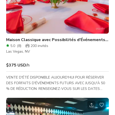
Maison Classique avec Possibilités d'Événements Illi
5.0
(
8
)
200
invités
Las Vegas, NV
$375 USD
/h
VENTE D'ÉTÉ DISPONIBLE AUJOURD'HUI POUR RÉSERVER
DES FORFAITS D'ÉVÉNEMENTS FUTURS AVEC JUSQU'À 50
% DE RÉDUCTION. RENSEIGNEZ-VOUS SUR LES DATES
DISPONIBLES ! Kenny Frank Studios offre un espace classique
avec des possibilités illimitées d'événements. Cet espace crée
une ambiance parfaite pour votre prochain événement,
tournage vidéo, séance photo, réunion d'affaires ou