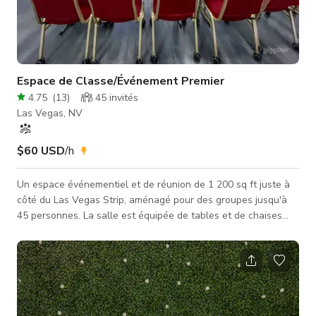
Espace de Classe/Événement Premier
4.75
(
13
)
45
invités
Las Vegas, NV
$60 USD
/h
Un espace événementiel et de réunion de 1 200 sq ft juste à
côté du Las Vegas Strip, aménagé pour des groupes jusqu'à
45 personnes. La salle est équipée de tables et de chaises
prêtes à être configurées en disposition classe, banquet ou
espace ouvert, ainsi qu'un tableau blanc et une imprimante
sur place pour les réunions, formations et ateliers. Des miroirs
le long d'un mur en font également un bon choix pour les
séances de danse, de fitness ou de préparation. Besoin
d'audio