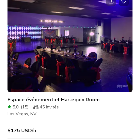
soleil toute la journée. Cette maison comprend : JARDIN
ARRIÈRE / JARDIN AVANT : * Un immense jardin de
divertissement avec piscine chauffée de style resort, jacuzzi,
coin cabane avec chais
Espace événementiel Harlequin Room
5.0
(
15
)
45
invités
Las Vegas, NV
$175 USD
/h