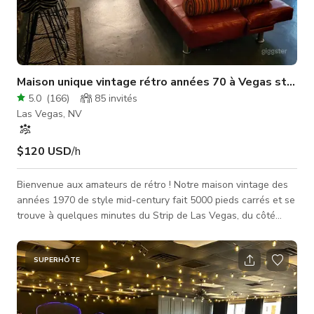
Maison unique vintage rétro années 70 à Vegas style m
5.0
(
166
)
85
invités
Las Vegas, NV
$120 USD
/h
Bienvenue aux amateurs de rétro ! Notre maison vintage des
années 1970 de style mid-century fait 5000 pieds carrés et se
trouve à quelques minutes du Strip de Las Vegas, du côté
ouest, près de la Stratosphere ! Nous sommes situés dans le
quartier historique et branché des célébrités d'Alta Drive /
Palomino Estates, juste au coin de la Thriller Villa de Michael
SUPERHÔTE
Jackson ! *** Enceinte alimentée et tablette GRATUITES avec
chaque réservation ! *** Découvrez notre incroyable section A