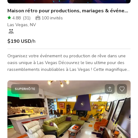
Maison rétro pour productions, mariages & événements
4.88
(
31
)
100
invités
Las Vegas, NV
$190 USD
/h
Organisez votre événement ou production de rêve dans une
oasis unique à Las Vegas Découvrez le lieu ultime pour des
rassemblements inoubliables à Las Vegas ! Cette magnifique
maison moderne sur mesure de style mi-siècle allie charme
rétro et style éclectique, créant un décor parfait pour toute
occasion. Des dîners intimes aux célébrations vibrantes, cet
SUPERHÔTE
espace est conçu pour impressionner. Détendez-vous au bord
de la piscine étincelante, posez sous la boule disco massive
ou exp