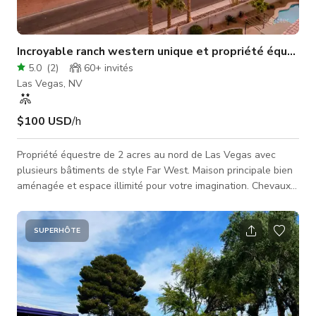
Incroyable ranch western unique et propriété équestr
5.0
(
2
)
60+
invités
Las Vegas, NV
$100 USD
/h
Propriété équestre de 2 acres au nord de Las Vegas avec
plusieurs bâtiments de style Far West. Maison principale bien
aménagée et espace illimité pour votre imagination. Chevaux
et autres animaux sur la propriété, ce qui la rend parfaite pour
votre prochaine réservation.
SUPERHÔTE