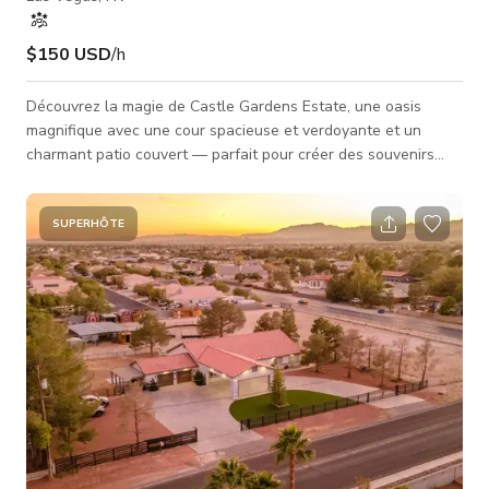
$150 USD
/h
Découvrez la magie de Castle Gardens Estate, une oasis
magnifique avec une cour spacieuse et verdoyante et un
charmant patio couvert — parfait pour créer des souvenirs
inoubliables. Que vous célébriez un anniversaire, organisiez
un mariage, une réception ou une fête spéciale, notre décor
unique crée une atmosphère vraiment enchantée. Cet espace
SUPERHÔTE
remarquable est entièrement équipé d'un foyer confortable,
d'un château fantaisiste, d'une cuisine extérieure pour chef, et
bien plus e