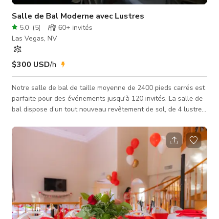
Salle de Bal Moderne avec Lustres
5.0
(
5
)
60+
invités
Las Vegas, NV
$300 USD
/h
Notre salle de bal de taille moyenne de 2400 pieds carrés est
parfaite pour des événements jusqu'à 120 invités. La salle de
bal dispose d'un tout nouveau revêtement de sol, de 4 lustres,
d'un éclairage en cristal et sur rail ainsi que de toilettes en
marbre neuves avec lustres. L'espace est parfait pour les
réceptions de mariage, anniversaires, anniversaires de
mariage, réunions d'entreprise, baby showers, bar et bat
mitzvahs et quinceañeras. Notre espace dispose de nombreux
parkings e