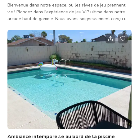
Bienvenue dans notre espace, où les rêves de jeu prennent
vie ! Plongez dans l'expérience de jeu VIP ultime dans notre
arcade haut de gamme. Nous avons soigneusement conçu un
havre pour les joueurs, avec des équipements de premier
ordre et une atmosphère vibrante qui ne manquera pas de
vous ravir. Entrez dans un monde d'excitation avec nos 10
stations de jeu à la pointe de la technologie, chacune conçue
pour accueillir confortablement deux joueurs. Que vous jouiez
en solo ou en équipe
Ambiance intemporelle au bord de la piscine