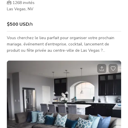
1268
invités
Las Vegas, NV
$500 USD
/h
Vous cherchez le lieu parfait pour organiser votre prochain
mariage, événement d’entreprise, cocktail, lancement de
produit ou fête privée au centre-ville de Las Vegas ?
Bienvenue dans notre espace, un lieu événementiel à la
pointe de la technologie conçu pour des expériences
inoubliables. Notre lieu polyvalent allie sophistication urbaine
et technologie de pointe. Doté d’un système sonore L-
Acoustics de 200 000 watts, d’un immense mur LED 4K
personnalisable de plus de 100 pied