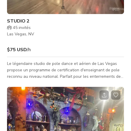
STUDIO 2
45
invités
Las Vegas, NV
$75 USD
/h
Le légendaire studio de pole dance et aérien de Las Vegas
propose un programme de certification d'enseignant de pole
reconnu au niveau national. Parfait pour les enterrements de
vie de jeune fille et les célébrations de pole dance, c'est la
destination numéro un dans la région ! Avec une bibliothèque
vidéo de pole fitness à la demande et des cours en direct en
streaming, ce studio est votre maison ultime pour voler, faire
des figures et bouger—où que vous soyez ! Studio 2 avec 16
ba