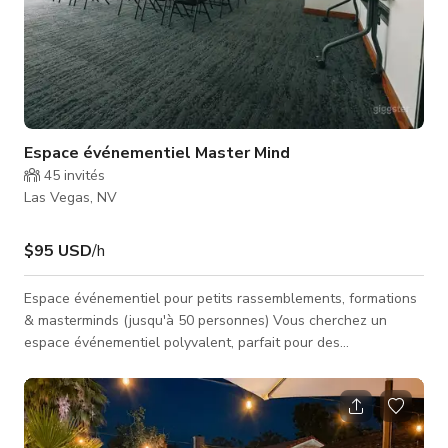
Espace événementiel Master Mind
45
invités
Las Vegas, NV
$95 USD
/h
Espace événementiel pour petits rassemblements, formations
& masterminds (jusqu'à 50 personnes) Vous cherchez un
espace événementiel polyvalent, parfait pour des
rassemblements intimes, des événements professionnels et
des expériences créatives ? Ce lieu moderne et flexible peut
accueillir jusqu'à 50 invités et est idéal pour des formations,
masterminds, ateliers, événements de réseautage, réunions