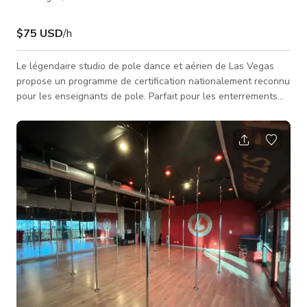
$75 USD
/h
Le légendaire studio de pole dance et aérien de Las Vegas
propose un programme de certification nationalement reconnu
pour les enseignants de pole. Parfait pour les enterrements
de vie de jeune fille et les célébrations de pole dance, c’est la
destination numéro un dans la région ! Avec une bibliothèque
vidéo de pole fitness à la demande et des cours en direct, ce
studio est votre maison ultime pour voler, faire des flips et
bouger—où que vous soyez ! Salle zen avec trois barres a