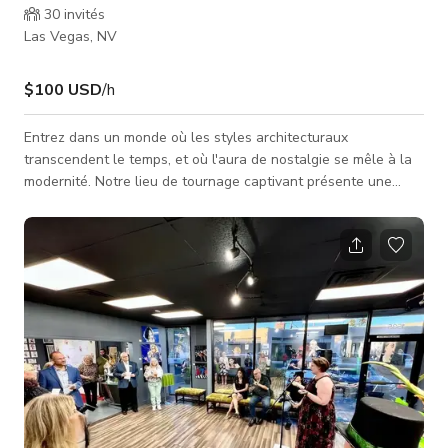
30
invités
Las Vegas, NV
$100 USD
/h
Entrez dans un monde où les styles architecturaux
transcendent le temps, et où l'aura de nostalgie se mêle à la
modernité. Notre lieu de tournage captivant présente une
belle maison avec un mélange unique d'éléments de design
Art déco, daté/rétro et moderne du milieu du siècle, centrée
autour d'une splendide piscine rectangulaire qui est un festin
visuel pour tout cinéaste. Nichée dans une grande cour, cette
propriété offre un contraste remarquable entre classique et
contempor