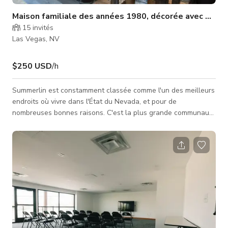
Maison familiale des années 1980, décorée avec goût,
15
invités
Las Vegas, NV
$250 USD
/h
Summerlin est constamment classée comme l'un des meilleurs
endroits où vivre dans l'État du Nevada, et pour de
nombreuses bonnes raisons. C'est la plus grande communauté
planifiée et elle se situe le long du bord ouest de la vallée de
Las Vegas, à l'ombre de la chaîne de montagnes Spring
Mountain et de la zone de conservation nationale de Red
Rock Canyon. Cette communauté multi-générationnelle de 22
500 pieds carrés est animée par plus de 250 parcs, 150 miles
de sentiers, 10 terrai