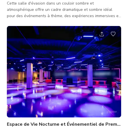
Cette salle d'évasion dans un couloir sombre et
atmosphérique offre un cadre dramatique et sombre idéal
pour des événements à thème, des expériences immersives et
des séances photo. Conçu avec un éclairage faible et des
détails inquiétants, l'espace crée une ambiance de suspense
qui ajoute profondeur et intensité à toute production ou
événement. Parfait pour : Expériences de salle d'évasion
Séances photo à thème horreur ou mystère Création de films
et de contenu Év
Espace de Vie Nocturne et Événementiel de Première