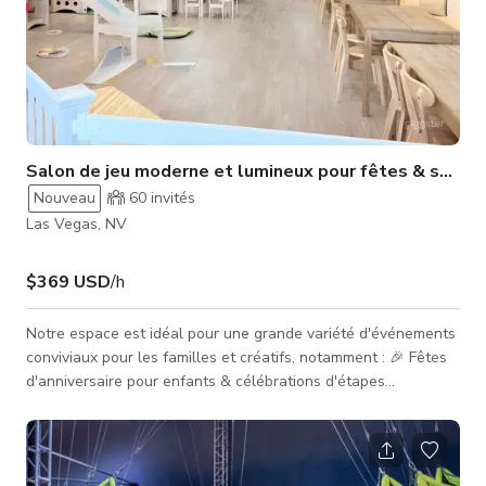
Salon de jeu moderne et lumineux pour fêtes & séanc
Nouveau
60
invités
Las Vegas, NV
$369 USD
/h
Notre espace est idéal pour une grande variété d'événements
conviviaux pour les familles et créatifs, notamment : 🎉 Fêtes
d'anniversaire pour enfants & célébrations d'étapes
importantes 👶 Baby showers, goûters & rencontres pour
tout-petits 🎨 Ateliers d'artisanat, jeux sensoriels et cours
maman-enfant 📸 Séances photo, création de contenu et
collaborations de marque 🧘‍♀️ Événements bien-être pour