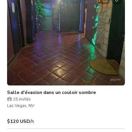
incluant des gobelets, tonneaux, bouteilles et décorations
thématiques. Un éclairage d'ambiance chaleureux mêlé à des
accents colorés subtils crée une atmosphère cosy mais
mystérieuse,
Salle d'évasion dans un couloir sombre
15
invités
Las Vegas, NV
$120 USD
/h