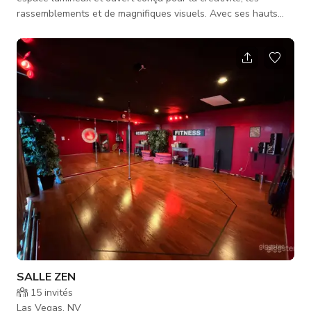
rassemblements et de magnifiques visuels. Avec ses hauts
plafonds, ses lignes épurées et son agencement aéré, cette
maison offre le cadre parfait pour de petits événements, des
séances photo, des productions vidéo, des réunions et des
rassemblements intimes. Espaces inclus : - Cuisine – Moderne,
spacieuse, idéale pour du contenu culinaire, des
démonstrations de chef
SALLE ZEN
15
invités
Las Vegas, NV