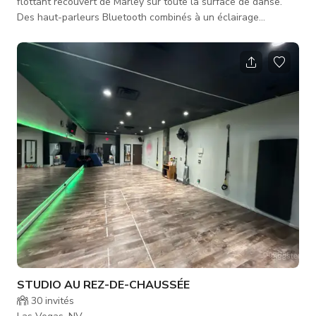
flottant recouvert de Marley sur toute la surface de danse.
Des haut-parleurs Bluetooth combinés à un éclairage
scénique contrôlé créent une atmosphère inspirante ! Nous
disposons également de hamacs de yoga aérien dans cet
espace studio. Nous avons aussi une porte de garage en verre
qui permet à la lumière naturelle d’entrer dans le studio et un
accès facile pour apporter de grands accessoires et
équipements.
STUDIO AU REZ-DE-CHAUSSÉE
30
invités