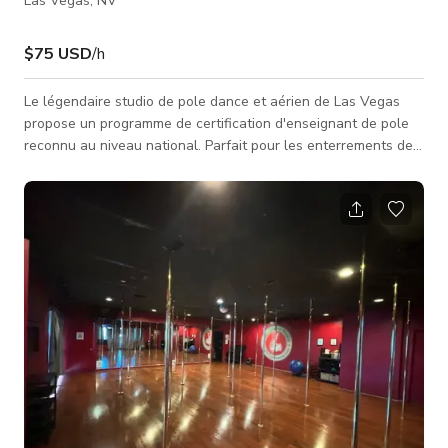
Las Vegas, NV
$75 USD
/h
Le légendaire studio de pole dance et aérien de Las Vegas
propose un programme de certification d'enseignant de pole
reconnu au niveau national. Parfait pour les enterrements de
vie de jeune fille et les célébrations de pole dance, c'est la
destination numéro un de la région ! Avec une bibliothèque
vidéo de pole fitness à la demande et des cours en direct, ce
studio est votre maison ultime pour voler, faire des flips et
bouger — où que vous soyez ! Studio au rez-de-chaussée
avec so