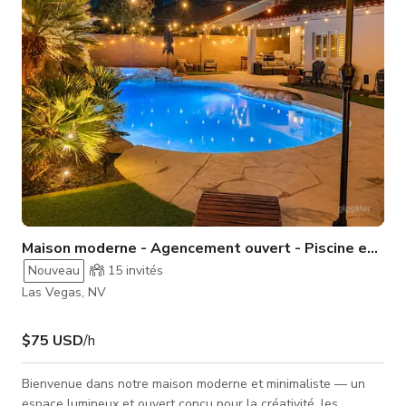
d'entreprise et rencontres privées. Cet espace est conçu pour
créer une atmos
Maison moderne - Agencement ouvert - Piscine et spa
Nouveau
15
invités
Las Vegas, NV
$75 USD
/h
Bienvenue dans notre maison moderne et minimaliste — un
espace lumineux et ouvert conçu pour la créativité, les