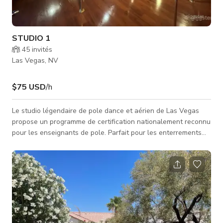
STUDIO 1
45
invités
Las Vegas, NV
$75 USD
/h
Le studio légendaire de pole dance et aérien de Las Vegas
propose un programme de certification nationalement reconnu
pour les enseignants de pole. Parfait pour les enterrements
de vie de jeune fille et célébrations de pole dance, c’est la
destination numéro un dans la région ! Avec une bibliothèque
vidéo de pole fitness à la demande et des cours en direct, ce
studio est votre maison ultime pour voler, faire des figures et
bouger — où que vous soyez ! Studio 1 avec 17 barres, syst