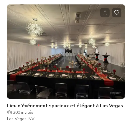
différente de tout autre à Las Vegas. Cette expérience
immersive dans le jardin combine une piscine familiale, une
décoration authentique vintage Western, et une riche histoire
personnelle que les invités se souviendront longtemps après
la fin de l'événement. Chaque pièce antique et historique de la
propriété a �
Lieu d'événement spacieux et élégant à Las Vegas
200
invités
Las Vegas, NV